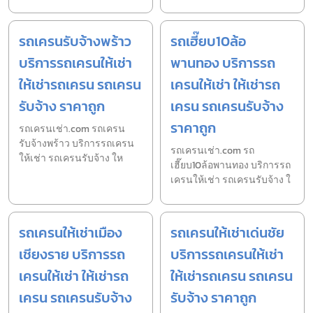
รถเครนรับจ้างพร้าว
รถเฮี๊ยบ10ล้อ
บริการรถเครนให้เช่า
พานทอง บริการรถ
ให้เช่ารถเครน รถเครน
เครนให้เช่า ให้เช่ารถ
รับจ้าง ราคาถูก
เครน รถเครนรับจ้าง
ราคาถูก
รถเครนเช่า.com รถเครน
รับจ้างพร้าว บริการรถเครน
รถเครนเช่า.com รถ
ให้เช่า รถเครนรับจ้าง ให
เฮี๊ยบ10ล้อพานทอง บริการรถ
เครนให้เช่า รถเครนรับจ้าง ใ
รถเครนให้เช่าเมือง
รถเครนให้เช่าเด่นชัย
เชียงราย บริการรถ
บริการรถเครนให้เช่า
เครนให้เช่า ให้เช่ารถ
ให้เช่ารถเครน รถเครน
เครน รถเครนรับจ้าง
รับจ้าง ราคาถูก