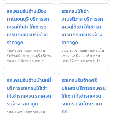
รถเครนรับจ้างเมือง
รถเครนให้เช่า
กาญจนบุรี บริการรถ
วานรนิวาส บริการรถ
เครนให้เช่า ให้เช่ารถ
เครนให้เช่า ให้เช่ารถ
เครน รถเครนรับจ้าง
เครน รถเครนรับจ้าง
ราคาถูก
ราคาถูก
รถเครนเช่า.com รถเครน
รถเครนเช่า.com รถเครนให้
รับจ้างเมืองกาญจนบุรี บริการ
เช่าวานรนิวาส บริการรถ
รถเครนให้เช่า รถเครนร
เครนให้เช่า รถเครนรับจ้า
รถเครนรับจ้างบ้านหมี่
รถเครนรับจ้างศรี
บริการรถเครนให้เช่า
มโหสถ บริการรถเครน
ให้เช่ารถเครน รถเครน
ให้เช่า ให้เช่ารถเครน
รับจ้าง ราคาถูก
รถเครนรับจ้าง ราคา
ถูก
รถเครนเช่า.com รถเครน