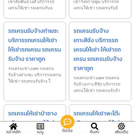
เช่าสัมพันธวงศ์ บริการรถ
เช่าวังทรายพูน บริการรถ
เครนให้เช่า รถเครนรับจ
เครนให้เช่า รถเครนรับจ้
รถเครนรับจ้างท่าแซะ
รถเครนรับจ้าง
บริการรถเครนให้เช่า
เกาะสีชัง บริการรถ
ให้เช่ารถเครน รถเครน
เครนให้เช่า ให้เช่ารถ
รับจ้าง ราคาถูก
เครน รถเครนรับจ้าง
ราคาถูก
รถเครนเช่า.com รถเครน
รับจ้างท่าแซะ บริการรถเครน
รถเครนเช่า.com รถเครน
ให้เช่า รถเครนรับจ้าง ใ
รับจ้างเกาะสีชัง บริการรถ
เครนให้เช่า รถเครนรับจ้า
รถเครนให้เช่าป่าซาง
รถเครนให้เช่าพะโต๊ะ
บริการรถเครนให้เช่า
บริการรถเครนให้เช่า
ติดต่อ
ให้เช่ารถเครน รถเครน
ให้เช่ารถเครน รถเครน
หน้าหลัก
เมนู
ค้นหา
เพิ่มเติม