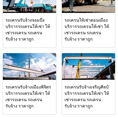
รถเครนรับจ้างจอมบึง
รถเครนให้เช่าดอนเมือง
บริการรถเครนให้เช่า ให้
บริการรถเครนให้เช่า ให้
เช่ารถเครน รถเครน
เช่ารถเครน รถเครน
รับจ้าง ราคาถูก
รับจ้าง ราคาถูก
รถเครนรับจ้างเมืองพิจิตร
รถเครนรับจ้างเจริญศิลป์
บริการรถเครนให้เช่า ให้
บริการรถเครนให้เช่า ให้
เช่ารถเครน รถเครน
เช่ารถเครน รถเครน
รับจ้าง ราคาถูก
รับจ้าง ราคาถูก