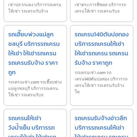
เช่าปลวกแดง บริการรถเครน
เช่าตระการพืชผล บริการรถ
ให้เช่า รถเครนรับจ้าง
เครนให้เช่า รถเครนรับจ
รถเฮี๊ยบพ่วงแม่ลูก
รถเครน140ตันบ่อทอง
ชลบุรี บริการรถเครน
บริการรถเครนให้เช่า
ให้เช่า ให้เช่ารถเครน
ให้เช่ารถเครน รถเครน
รถเครนรับจ้าง ราคา
รับจ้าง ราคาถูก
ถูก
รถเครนเช่า.com รถ
เครน140ตันบ่อทอง บริการรถ
รถเครนเช่า.com รถเฮี๊ยบพ่วง
เครนให้เช่า รถเครนรับจ้าง
แม่ลูกชลบุรี บริการรถเครน
ให
ให้เช่า รถเครนรับจ
รถเครนให้เช่า
รถเครนรับจ้างอ่าวลึก
วังน้ำเย็น บริการรถ
บริการรถเครนให้เช่า