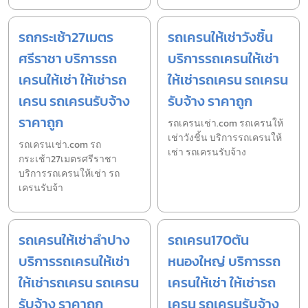
รถกระเช้า27เมตร
รถเครนให้เช่าวังชิ้น
ศรีราชา บริการรถ
บริการรถเครนให้เช่า
เครนให้เช่า ให้เช่ารถ
ให้เช่ารถเครน รถเครน
เครน รถเครนรับจ้าง
รับจ้าง ราคาถูก
ราคาถูก
รถเครนเช่า.com รถเครนให้
เช่าวังชิ้น บริการรถเครนให้
รถเครนเช่า.com รถ
เช่า รถเครนรับจ้าง
กระเช้า27เมตรศรีราชา
บริการรถเครนให้เช่า รถ
เครนรับจ้า
รถเครนให้เช่าลำปาง
รถเครน170ตัน
บริการรถเครนให้เช่า
หนองใหญ่ บริการรถ
ให้เช่ารถเครน รถเครน
เครนให้เช่า ให้เช่ารถ
รับจ้าง ราคาถูก
เครน รถเครนรับจ้าง