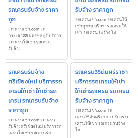
ให้เช่า ให้เช่ารถเครน
ให้เช่ารถเครน รถเครน
รถเครนรับจ้าง ราคา
รับจ้าง ราคาถูก
ถูก
รถเครนเช่า.com รถเครนให้
เช่าภูพาน บริการรถเครนให้
รถเครนเช่า.com รถ
เช่า รถเครนรับจ้าง ให
กระเช้า22เมตรชลบุรี บริการ
รถเครนให้เช่า รถเครน
รับจ้าง
รถเครนรับจ้าง
รถเครน35ตันศรีราชา
ศรีเชียงใหม่ บริการรถ
บริการรถเครนให้เช่า
เครนให้เช่า ให้เช่ารถ
ให้เช่ารถเครน รถเครน
เครน รถเครนรับจ้าง
รับจ้าง ราคาถูก
ราคาถูก
รถเครนเช่า.com รถ
เครน35ตันศรีราชา บริการรถ
รถเครนเช่า.com รถเครน
เครนให้เช่า รถเครนรับจ้าง
รับจ้างศรีเชียงใหม่ บริการรถ
ให
เครนให้เช่า รถเครนรับ