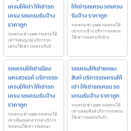
เครนให้เช่า ให้เช่ารถ
ให้เช่ารถเครน รถเครน
เครน รถเครนรับจ้าง
รับจ้าง ราคาถูก
ราคาถูก
รถเครนเช่า.com รถเครนให้
เช่าเกาะช้าง บริการรถเครน
รถเครนเช่า.com รถเครนให้
ให้เช่า รถเครนรับจ้าง
เช่าวังสมบูรณ์ บริการรถ
เครนให้เช่า รถเครนรับจ้
รถเครนให้เช่าเมือง
รถเครนให้เช่าแหลม
นครสวรรค์ บริการรถ
สิงห์ บริการรถเครนให้
เครนให้เช่า ให้เช่ารถ
เช่า ให้เช่ารถเครน รถ
เครน รถเครนรับจ้าง
เครนรับจ้าง ราคาถูก
ราคาถูก
รถเครนเช่า.com รถเครนให้
เช่าแหลมสิงห์ บริการรถเครน
รถเครนเช่า.com รถเครนให้
ให้เช่า รถเครนรับจ้า
เช่าเมืองนครสวรรค์ บริการ
รถเครนให้เช่า รถเครนร