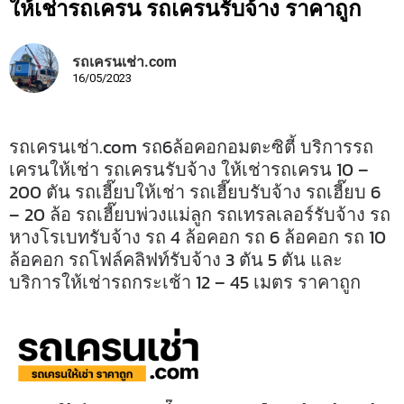
ให้เช่ารถเครน รถเครนรับจ้าง ราคาถูก
รถเครนเช่า.com
16/05/2023
รถเครนเช่า.com รถ6ล้อคอกอมตะซิตี้ บริการรถ
เครนให้เช่า รถเครนรับจ้าง ให้เช่ารถเครน 10 –
200 ตัน รถเฮี๊ยบให้เช่า รถเฮี๊ยบรับจ้าง รถเฮี๊ยบ 6
– 20 ล้อ รถเฮี๊ยบพ่วงแม่ลูก รถเทรลเลอร์รับจ้าง รถ
หางโรเบทรับจ้าง รถ 4 ล้อคอก รถ 6 ล้อคอก รถ 10
ล้อคอก รถโฟล์คลิฟท์รับจ้าง 3 ตัน 5 ตัน และ
บริการให้เช่ารถกระเช้า 12 – 45 เมตร ราคาถูก