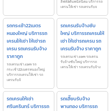
ลิฟท์3ตันพนัสนิคม บริการรถ
เครนให้เช่า รถเครนรับจ
รถกระเช้า22เมตร
รถเครนรับจ้างซับ
หนองใหญ่ บริการรถ
ใหญ่ บริการรถเครนให้
เครนให้เช่า ให้เช่ารถ
เช่า ให้เช่ารถเครน รถ
เครน รถเครนรับจ้าง
เครนรับจ้าง ราคาถูก
ราคาถูก
รถเครนเช่า.com รถเครน
รับจ้างซับใหญ่ บริการรถ
รถเครนเช่า.com รถ
เครนให้เช่า รถเครนรับจ้าง
กระเช้า22เมตรหนองใหญ่
บริการรถเครนให้เช่า รถ
เครนรับจ้
รถเครนให้เช่า
รถเฮี๊ยบรับจ้าง
ศรีนครินทร์ บริการรถ
พานทอง บริการรถ