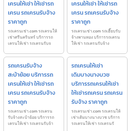
เครนให้เช่า ให้เช่ารถ
เครนให้เช่า ให้เช่ารถ
เครน รถเครนรับจ้าง
เครน รถเครนรับจ้าง
ราคาถูก
ราคาถูก
รถเครนเช่า.com รถเครนให้
รถเครนเช่า.com รถเฮี๊ยบรับ
เช่าศรีนครินทร์ บริการรถ
จ้างพานทอง บริการรถเครน
เครนให้เช่า รถเครนรับจ
ให้เช่า รถเครนรับจ้าง
รถเครนรับจ้าง
รถเครนให้เช่า
สะบ้าย้อย บริการรถ
เดิมบางนางบวช
เครนให้เช่า ให้เช่ารถ
บริการรถเครนให้เช่า
เครน รถเครนรับจ้าง
ให้เช่ารถเครน รถเครน
ราคาถูก
รับจ้าง ราคาถูก
รถเครนเช่า.com รถเครน
รถเครนเช่า.com รถเครนให้
รับจ้างสะบ้าย้อย บริการรถ
เช่าเดิมบางนางบวช บริการ
เครนให้เช่า รถเครนรับจ้า
รถเครนให้เช่า รถเครนรั