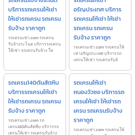
รถเครนรับจ้างระโนด
รถเครนให้เช่า
บริการรถเครนให้เช่า
อรัญประเทศ บริการ
ให้เช่ารถเครน รถเครน
รถเครนให้เช่า ให้เช่า
รับจ้าง ราคาถูก
รถเครน รถเครน
รับจ้าง ราคาถูก
รถเครนเช่า.com รถเครน
รับจ้างระโนด บริการรถเครน
รถเครนเช่า.com รถเครนให้
ให้เช่า รถเครนรับจ้าง ให
เช่าอรัญประเทศ บริการรถ
เครนให้เช่า รถเครนรับจ้
รถเครน140ตันสัตหีบ
รถเครนให้เช่า
บริการรถเครนให้เช่า
หนองวัวซอ บริการรถ
ให้เช่ารถเครน รถเครน
เครนให้เช่า ให้เช่ารถ
รับจ้าง ราคาถูก
เครน รถเครนรับจ้าง
ราคาถูก
รถเครนเช่า.com รถ
เครน140ตันสัตหีบ บริการรถ
รถเครนเช่า.com รถเครนให้
เครนให้เช่า รถเครนรับจ้าง