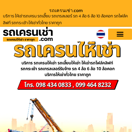
รถเครนเช่า.com
บริการ ให้เช่ารถเครน รถเฮี๊ยบ รถเทรลเลอร์ รถ 4 ล้อ 6 ล้อ 10 ล้อคอก รถโฟล์ค
ลิฟท์ รถกระเช้า ให้เช่าทั่วไทย ราคาถูก