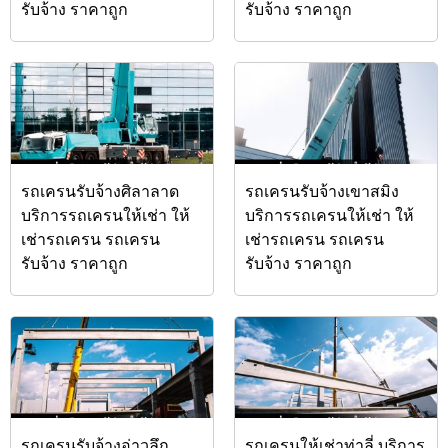
รับจ้าง ราคาถูก
รับจ้าง ราคาถูก
รถเครนรับจ้างศิลาลาด
รถเครนรับจ้างเขาสมิง
บริการรถเครนให้เช่า ให้
บริการรถเครนให้เช่า ให้
เช่ารถเครน รถเครน
เช่ารถเครน รถเครน
รับจ้าง ราคาถูก
รับจ้าง ราคาถูก
รถเครนรับจ้างอ่าวลึก
รถเครนให้เช่าท่าลี่ บริการ