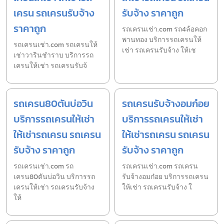
เครน รถเครนรับจ้าง
รับจ้าง ราคาถูก
ราคาถูก
รถเครนเช่า.com รถ4ล้อคอก
พานทอง บริการรถเครนให้
รถเครนเช่า.com รถเครนให้
เช่า รถเครนรับจ้าง ให้เช
เช่าวารินชำราบ บริการรถ
เครนให้เช่า รถเครนรับจ้
รถเครน80ตันบ่อวิน
รถเครนรับจ้างอมก๋อย
บริการรถเครนให้เช่า
บริการรถเครนให้เช่า
ให้เช่ารถเครน รถเครน
ให้เช่ารถเครน รถเครน
รับจ้าง ราคาถูก
รับจ้าง ราคาถูก
รถเครนเช่า.com รถ
รถเครนเช่า.com รถเครน
เครน80ตันบ่อวิน บริการรถ
รับจ้างอมก๋อย บริการรถเครน
เครนให้เช่า รถเครนรับจ้าง
ให้เช่า รถเครนรับจ้าง ใ
ให้