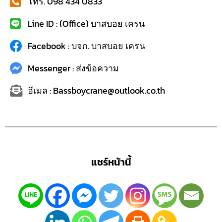
โทร. 098 434 0833
Line ID : (Office) บาสบอย เครน
Facebook : บจก. บาสบอย เครน
Messenger : ส่งข้อความ
อีเมล : Bassboycrane@outlook.co.th
แชร์หน้านี้