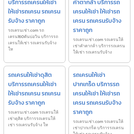
บริการรถเครนให้เช่า
คำตากล้า บริการรถ
ให้เช่ารถเครน รถเครน
เครนให้เช่า ให้เช่ารถ
รับจ้าง ราคาถูก
เครน รถเครนรับจ้าง
ราคาถูก
รถเครนเช่า.com รถ
เครน160ตันบ่อวิน บริการรถ
รถเครนเช่า.com รถเครนให้
เครนให้เช่า รถเครนรับจ้าง
เช่าคำตากล้า บริการรถเครน
ให
ให้เช่า รถเครนรับจ้าง
รถเครนให้เช่าดุสิต
รถเครนให้เช่า
บริการรถเครนให้เช่า
ปากเกร็ด บริการรถ
ให้เช่ารถเครน รถเครน
เครนให้เช่า ให้เช่ารถ
รับจ้าง ราคาถูก
เครน รถเครนรับจ้าง
ราคาถูก
รถเครนเช่า.com รถเครนให้
เช่าดุสิต บริการรถเครนให้
รถเครนเช่า.com รถเครนให้
เช่า รถเครนรับจ้าง ให
เช่าปากเกร็ด บริการรถเครน