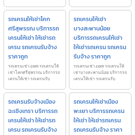
รถเครนให้เช่าโคก
รถเครนให้เช่า
ศรีสุพรรณ บริการรถ
บางสะพานน้อย
เครนให้เช่า ให้เช่ารถ
บริการรถเครนให้เช่า
เครน รถเครนรับจ้าง
ให้เช่ารถเครน รถเครน
ราคาถูก
รับจ้าง ราคาถูก
รถเครนเช่า.com รถเครนให้
รถเครนเช่า.com รถเครนให้
เช่าโคกศรีสุพรรณ บริการรถ
เช่าบางสะพานน้อย บริการรถ
เครนให้เช่า รถเครนรับ
เครนให้เช่า รถเครนรับ
รถเครนรับจ้างเมือง
รถเครนให้เช่าเมือง
ฉะเชิงเทรา บริการรถ
พะเยา บริการรถเครน
เครนให้เช่า ให้เช่ารถ
ให้เช่า ให้เช่ารถเครน
เครน รถเครนรับจ้าง
รถเครนรับจ้าง ราคา