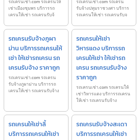
รถเครนเช่า.com รถเครนให้
รถเครนเช่า.com รถเครน
เช่าเมืองชุมพร บริการรถ
รับจ้างปทุมราชวงศา บริการ
เครนให้เช่า รถเครนรับจ้
รถเครนให้เช่า รถเครนรับจ
รถเครนรับจ้างภูผา
รถเครนให้เช่า
ม่าน บริการรถเครนให้
วิหารแดง บริการรถ
เช่า ให้เช่ารถเครน รถ
เครนให้เช่า ให้เช่ารถ
เครนรับจ้าง ราคาถูก
เครน รถเครนรับจ้าง
ราคาถูก
รถเครนเช่า.com รถเครน
รับจ้างภูผาม่าน บริการรถ
รถเครนเช่า.com รถเครนให้
เครนให้เช่า รถเครนรับจ้าง
เช่าวิหารแดง บริการรถเครน
ให้เช่า รถเครนรับจ้าง
รถเครนให้เช่าลี้
รถเครนรับจ้างสะเดา
บริการรถเครนให้เช่า
บริการรถเครนให้เช่า