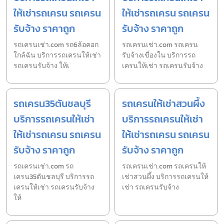
ให้เช่ารถเครน รถเครน
ให้เช่ารถเครน รถเครน
รับจ้าง ราคาถูก
รับจ้าง ราคาถูก
รถเครนเช่า.com รถ6ล้อคอก
รถเครนเช่า.com รถเครน
ใกล้ฉัน บริการรถเครนให้เช่า
รับจ้างเขื่องใน บริการรถ
รถเครนรับจ้าง ให้เ
เครนให้เช่า รถเครนรับจ้าง
รถเครน35ตันชลบุรี
รถเครนให้เช่าสวนผึ้ง
บริการรถเครนให้เช่า
บริการรถเครนให้เช่า
ให้เช่ารถเครน รถเครน
ให้เช่ารถเครน รถเครน
รับจ้าง ราคาถูก
รับจ้าง ราคาถูก
รถเครนเช่า.com รถ
รถเครนเช่า.com รถเครนให้
เครน35ตันชลบุรี บริการรถ
เช่าสวนผึ้ง บริการรถเครนให้
เครนให้เช่า รถเครนรับจ้าง
เช่า รถเครนรับจ้าง
ให้