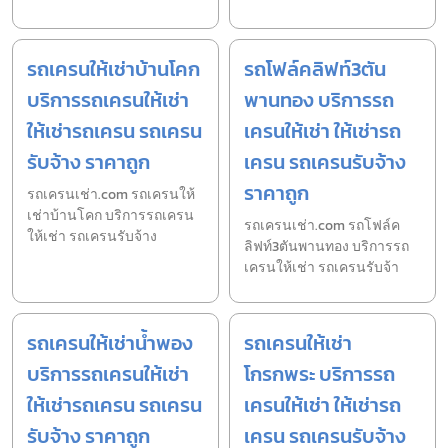
รถเครนให้เช่าบ้านโคก
รถโฟล์คลิฟท์3ตัน
บริการรถเครนให้เช่า
พานทอง บริการรถ
ให้เช่ารถเครน รถเครน
เครนให้เช่า ให้เช่ารถ
รับจ้าง ราคาถูก
เครน รถเครนรับจ้าง
ราคาถูก
รถเครนเช่า.com รถเครนให้
เช่าบ้านโคก บริการรถเครน
รถเครนเช่า.com รถโฟล์ค
ให้เช่า รถเครนรับจ้าง
ลิฟท์3ตันพานทอง บริการรถ
เครนให้เช่า รถเครนรับจ้า
รถเครนให้เช่าน้ำพอง
รถเครนให้เช่า
บริการรถเครนให้เช่า
โกรกพระ บริการรถ
ให้เช่ารถเครน รถเครน
เครนให้เช่า ให้เช่ารถ
รับจ้าง ราคาถูก
เครน รถเครนรับจ้าง