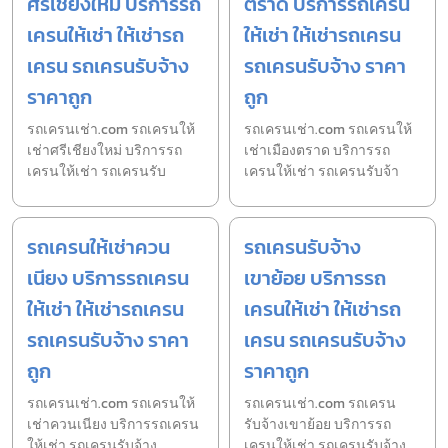
ศรีเชียงใหม่ บริการรถ
ตราด บริการรถเครน
เครนให้เช่า ให้เช่ารถ
ให้เช่า ให้เช่ารถเครน
เครน รถเครนรับจ้าง
รถเครนรับจ้าง ราคา
ราคาถูก
ถูก
รถเครนเช่า.com รถเครนให้
รถเครนเช่า.com รถเครนให้
เช่าศรีเชียงใหม่ บริการรถ
เช่าเมืองตราด บริการรถ
เครนให้เช่า รถเครนรับ
เครนให้เช่า รถเครนรับจ้า
รถเครนให้เช่าควน
รถเครนรับจ้าง
เนียง บริการรถเครน
เขาย้อย บริการรถ
ให้เช่า ให้เช่ารถเครน
เครนให้เช่า ให้เช่ารถ
รถเครนรับจ้าง ราคา
เครน รถเครนรับจ้าง
ถูก
ราคาถูก
รถเครนเช่า.com รถเครนให้
รถเครนเช่า.com รถเครน
เช่าควนเนียง บริการรถเครน
รับจ้างเขาย้อย บริการรถ
ให้เช่า รถเครนรับจ้าง
เครนให้เช่า รถเครนรับจ้าง