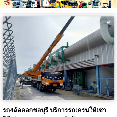
รถ4ล้อคอกชลบุรี บริการรถเครนให้เช่า