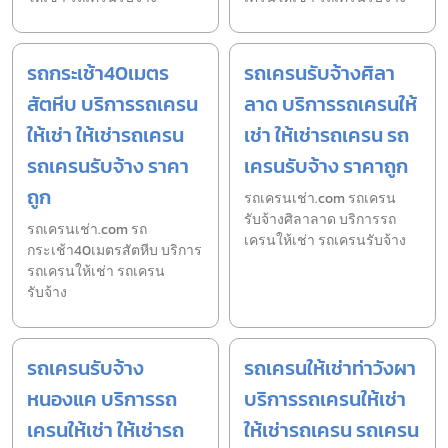
รถกระเช้า40เมตร
รถเครนรับจ้างศิลา
สัตหีบ บริการรถเครน
ลาด บริการรถเครนให้
ให้เช่า ให้เช่ารถเครน
เช่า ให้เช่ารถเครน รถ
รถเครนรับจ้าง ราคา
เครนรับจ้าง ราคาถูก
ถูก
รถเครนเช่า.com รถเครน
รับจ้างศิลาลาด บริการรถ
รถเครนเช่า.com รถ
เครนให้เช่า รถเครนรับจ้าง
กระเช้า40เมตรสัตหีบ บริการ
รถเครนให้เช่า รถเครน
รับจ้าง
รถเครนรับจ้าง
รถเครนให้เช่าท่าวังผา
หนองแค บริการรถ
บริการรถเครนให้เช่า
เครนให้เช่า ให้เช่ารถ
ให้เช่ารถเครน รถเครน