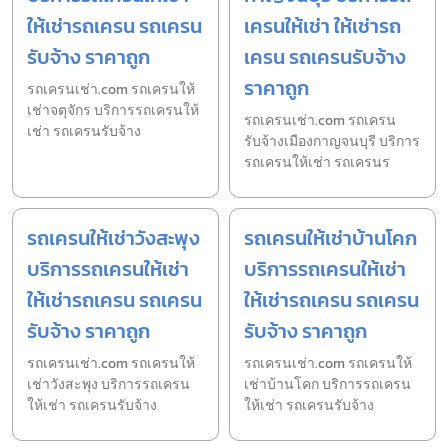
ให้เช่ารถเครน รถเครน
เครนให้เช่า ให้เช่ารถ
รับจ้าง ราคาถูก
เครน รถเครนรับจ้าง
ราคาถูก
รถเครนเช่า.com รถเครนให้
เช่าจตุจักร บริการรถเครนให้
รถเครนเช่า.com รถเครน
เช่า รถเครนรับจ้าง
รับจ้างเมืองกาญจนบุรี บริการ
รถเครนให้เช่า รถเครนร
รถเครนให้เช่าวังสะพุง
รถเครนให้เช่าบ้านโคก
บริการรถเครนให้เช่า
บริการรถเครนให้เช่า
ให้เช่ารถเครน รถเครน
ให้เช่ารถเครน รถเครน
รับจ้าง ราคาถูก
รับจ้าง ราคาถูก
รถเครนเช่า.com รถเครนให้
รถเครนเช่า.com รถเครนให้
เช่าวังสะพุง บริการรถเครน
เช่าบ้านโคก บริการรถเครน
ให้เช่า รถเครนรับจ้าง
ให้เช่า รถเครนรับจ้าง