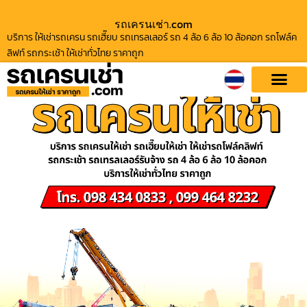
รถเครนเช่า.com
บริการ ให้เช่ารถเครน รถเฮี๊ยบ รถเทรลเลอร์ รถ 4 ล้อ 6 ล้อ 10 ล้อคอก รถโฟล์ค
ลิฟท์ รถกระเช้า ให้เช่าทั่วไทย ราคาถูก