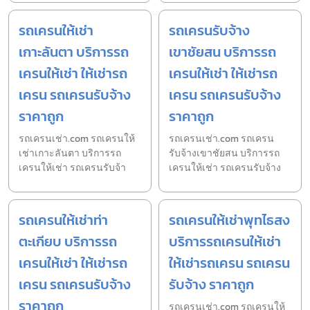
รถเครนให้เช่า
รถเครนรับจ้าง
เกาะลันตา บริการรถ
เขาชัยสน บริการรถ
เครนให้เช่า ให้เช่ารถ
เครนให้เช่า ให้เช่ารถ
เครน รถเครนรับจ้าง
เครน รถเครนรับจ้าง
ราคาถูก
ราคาถูก
รถเครนเช่า.com รถเครนให้
รถเครนเช่า.com รถเครน
เช่าเกาะลันตา บริการรถ
รับจ้างเขาชัยสน บริการรถ
เครนให้เช่า รถเครนรับจ้า
เครนให้เช่า รถเครนรับจ้าง
รถเครนให้เช่าท่า
รถเครนให้เช่าพุทไธสง
ตะเกียบ บริการรถ
บริการรถเครนให้เช่า
เครนให้เช่า ให้เช่ารถ
ให้เช่ารถเครน รถเครน
เครน รถเครนรับจ้าง
รับจ้าง ราคาถูก
ราคาถูก
รถเครนเช่า.com รถเครนให้