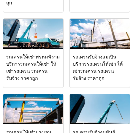
ถูก
รถเครนให้เช่าพรหมพิราม
รถเครนรับจ้างแม่เปิน
บริการรถเครนให้เช่า ให้
บริการรถเครนให้เช่า ให้
เช่ารถเครน รถเครน
เช่ารถเครน รถเครน
รับจ้าง ราคาถูก
รับจ้าง ราคาถูก
รถเครนให้เช่าบางเลน
รถเครนรับจ้างขุขันธ์