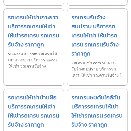
รถเครนให้เช่าเกาะยาว
รถเครนรับจ้าง
บริการรถเครนให้เช่า
สบปราบ บริการรถ
ให้เช่ารถเครน รถเครน
เครนให้เช่า ให้เช่ารถ
รับจ้าง ราคาถูก
เครน รถเครนรับจ้าง
ราคาถูก
รถเครนเช่า.com รถเครนให้
เช่าเกาะยาว บริการรถเครน
รถเครนเช่า.com รถเครน
ให้เช่า รถเครนรับจ้าง
รับจ้างสบปราบ บริการรถ
เครนให้เช่า รถเครนรับจ้าง ใ
รถเครนให้เช่าบ้านผือ
รถเครน60ตันใกล้ฉัน
บริการรถเครนให้เช่า
บริการรถเครนให้เช่า
ให้เช่ารถเครน รถเครน
ให้เช่ารถเครน รถเครน
รับจ้าง ราคาถูก
รับจ้าง ราคาถูก