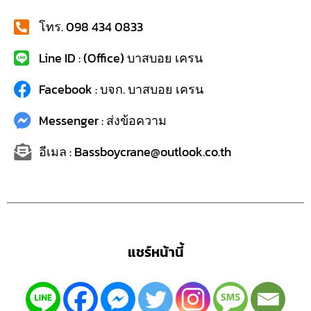
โทร. 098 434 0833
Line ID : (Office) บาสบอย เครน
Facebook : บจก. บาสบอย เครน
Messenger : ส่งข้อความ
อีเมล : Bassboycrane@outlook.co.th
แชร์หน้านี้