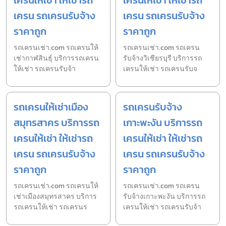
เครนให้เช่า ให้เช่ารถ
เครนให้เช่า ให้เช่ารถ
เครน รถเครนรับจ้าง
เครน รถเครนรับจ้าง
ราคาถูก
ราคาถูก
รถเครนเช่า.com รถเครนให้
รถเครนเช่า.com รถเครน
เช่ากาฬสินธุ์ บริการรถเครน
รับจ้างวิเชียรบุรี บริการรถ
ให้เช่า รถเครนรับจ้า
เครนให้เช่า รถเครนรับจ
รถเครนให้เช่าเมือง
รถเครนรับจ้าง
สมุทรสาคร บริการรถ
เกาะพะงัน บริการรถ
เครนให้เช่า ให้เช่ารถ
เครนให้เช่า ให้เช่ารถ
เครน รถเครนรับจ้าง
เครน รถเครนรับจ้าง
ราคาถูก
ราคาถูก
รถเครนเช่า.com รถเครนให้
รถเครนเช่า.com รถเครน
เช่าเมืองสมุทรสาคร บริการ
รับจ้างเกาะพะงัน บริการรถ
รถเครนให้เช่า รถเครนร
เครนให้เช่า รถเครนรับจ้า