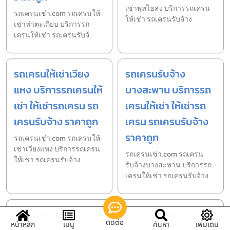
เช่าพุทไธสง บริการรถเครน
รถเครนเช่า.com รถเครนให้
ให้เช่า รถเครนรับจ้าง
เช่าท่าตะเกียบ บริการรถ
เครนให้เช่า รถเครนรับจ้
รถเครนให้เช่าเวียง
รถเครนรับจ้าง
แหง บริการรถเครนให้
บางสะพาน บริการรถ
เช่า ให้เช่ารถเครน รถ
เครนให้เช่า ให้เช่ารถ
เครนรับจ้าง ราคาถูก
เครน รถเครนรับจ้าง
ราคาถูก
รถเครนเช่า.com รถเครนให้
เช่าเวียงแหง บริการรถเครน
รถเครนเช่า.com รถเครน
ให้เช่า รถเครนรับจ้าง
รับจ้างบางสะพาน บริการรถ
เครนให้เช่า รถเครนรับจ้าง
รถกระเช้า22เมตร
รถเครนรับจ้าง
ติดต่อ
หน้าหลัก
เมนู
ค้นหา
เพิ่มเติม