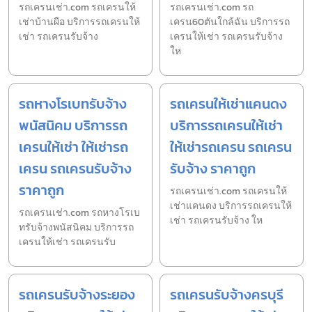
รถเครนเช่า.com รถเครนให้
รถเครนเช่า.com รถ
เช่าบ้านผือ บริการรถเครนให้
เครน60ตันใกล้ฉัน บริการรถ
เช่า รถเครนรับจ้าง
เครนให้เช่า รถเครนรับจ้าง
ให
รถหางโรเบทรับจ้าง
รถเครนให้เช่าแคนดง
พนัสนิคม บริการรถ
บริการรถเครนให้เช่า
เครนให้เช่า ให้เช่ารถ
ให้เช่ารถเครน รถเครน
เครน รถเครนรับจ้าง
รับจ้าง ราคาถูก
ราคาถูก
รถเครนเช่า.com รถเครนให้
เช่าแคนดง บริการรถเครนให้
รถเครนเช่า.com รถหางโรเบ
เช่า รถเครนรับจ้าง ให
ทรับจ้างพนัสนิคม บริการรถ
เครนให้เช่า รถเครนรับ
รถเครนรับจ้างระยอง
รถเครนรับจ้างครบุรี