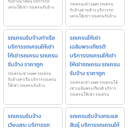
รับจ้างนาหมื่น บริการรถ
รถเครนเช่า.com รถเครน
เครนให้เช่า รถเครนรับจ้าง
รับจ้างด่านช้าง บริการรถ
เครนให้เช่า รถเครนรับจ้าง
รถเครนรับจ้างท่าเรือ
รถเครนให้เช่า
บริการรถเครนให้เช่า
เฉลิมพระเกียรติ
ให้เช่ารถเครน รถเครน
บริการรถเครนให้เช่า
รับจ้าง ราคาถูก
ให้เช่ารถเครน รถเครน
รับจ้าง ราคาถูก
รถเครนเช่า.com รถเครน
รับจ้างท่าเรือ บริการรถเครน
รถเครนเช่า.com รถเครนให้
ให้เช่า รถเครนรับจ้าง
เช่าเฉลิมพระเกียรติ บริการ
รถเครนให้เช่า รถเครน
รถเครนรับจ้าง
รถเครนรับจ้างกระแส
เวียงสระ บริการรถ
สินธุ์ บริการรถเครนให้