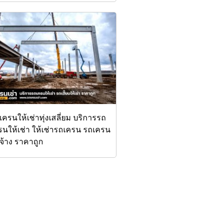
เครนให้เช่าทุ่งเสลี่ยม บริการรถ
รนให้เช่า ให้เช่ารถเครน รถเครน
บจ้าง ราคาถูก