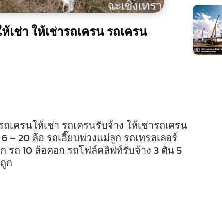
ห้เช่า ให้เช่ารถเครน รถเครน
รถเครนให้เช่า รถเครนรับจ้าง ให้เช่ารถเครน
บ 6 – 20 ล้อ รถเฮี๊ยบพ่วงแม่ลูก รถเทรลเลอร์
ก รถ 10 ล้อคอก รถโฟล์คลิฟท์รับจ้าง 3 ตัน 5
ถูก