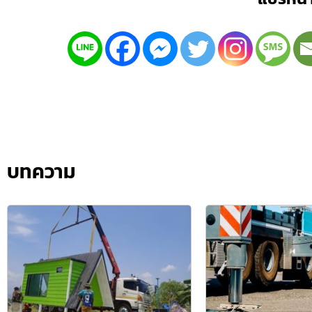
บทความ