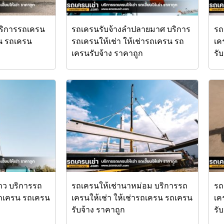
บริการรถเครน
รถเครนรับจ้างลำปลายมาศ บริการ
รถ
รน รถเครน
รถเครนให้เช่า ให้เช่ารถเครน รถ
เค
เครนรับจ้าง ราคาถูก
รั
าว บริการรถ
รถเครนให้เช่านาหม่อม บริการรถ
รถ
ารถเครน รถเครน
เครนให้เช่า ให้เช่ารถเครน รถเครน
เค
รับจ้าง ราคาถูก
รั