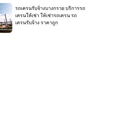
รถเครนรับจ้างบางกรวย บริการรถ
เครนให้เช่า ให้เช่ารถเครน รถ
เครนรับจ้าง ราคาถูก