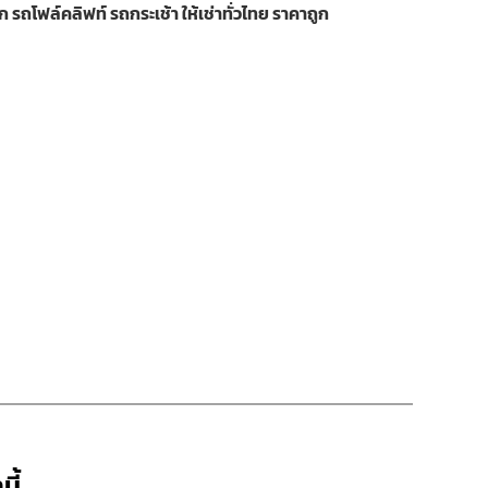
ก รถโฟล์คลิฟท์ รถกระเช้า ให้เช่าทั่วไทย ราคาถูก
นี้