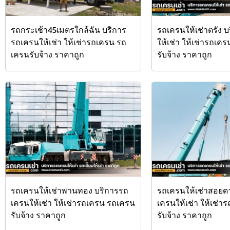
รถกระเช้า45เมตรใกล้ฉัน บริการ
รถเครนให้เช่าตรัง 
รถเครนให้เช่า ให้เช่ารถเครน รถ
ให้เช่า ให้เช่ารถเค
เครนรับจ้าง ราคาถูก
รับจ้าง ราคาถูก
รถเครนให้เช่าพานทอง บริการรถ
รถเครนให้เช่าสอยด
เครนให้เช่า ให้เช่ารถเครน รถเครน
เครนให้เช่า ให้เช่
รับจ้าง ราคาถูก
รับจ้าง ราคาถูก