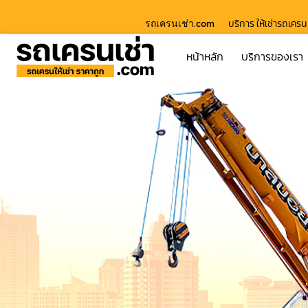
รถเครนเช่า.com
บริการ ให้เช่ารถเครน
หน้าหลัก
บริการของเรา