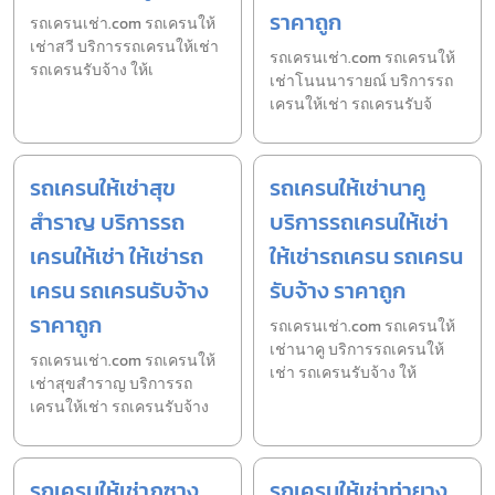
ราคาถูก
รถเครนเช่า.com รถเครนให้
เช่าสวี บริการรถเครนให้เช่า
รถเครนเช่า.com รถเครนให้
รถเครนรับจ้าง ให้เ
เช่าโนนนารายณ์ บริการรถ
เครนให้เช่า รถเครนรับจ้
รถเครนให้เช่าสุข
รถเครนให้เช่านาคู
สำราญ บริการรถ
บริการรถเครนให้เช่า
เครนให้เช่า ให้เช่ารถ
ให้เช่ารถเครน รถเครน
เครน รถเครนรับจ้าง
รับจ้าง ราคาถูก
ราคาถูก
รถเครนเช่า.com รถเครนให้
เช่านาคู บริการรถเครนให้
รถเครนเช่า.com รถเครนให้
เช่า รถเครนรับจ้าง ให้
เช่าสุขสำราญ บริการรถ
เครนให้เช่า รถเครนรับจ้าง
รถเครนให้เช่าภูซาง
รถเครนให้เช่าท่ายาง