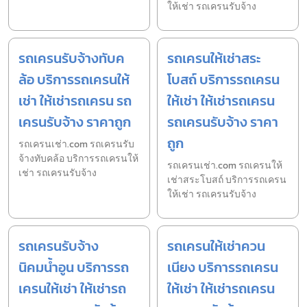
ให้เช่า รถเครนรับจ้าง
รถเครนรับจ้างทับค
รถเครนให้เช่าสระ
ล้อ บริการรถเครนให้
โบสถ์ บริการรถเครน
เช่า ให้เช่ารถเครน รถ
ให้เช่า ให้เช่ารถเครน
เครนรับจ้าง ราคาถูก
รถเครนรับจ้าง ราคา
ถูก
รถเครนเช่า.com รถเครนรับ
จ้างทับคล้อ บริการรถเครนให้
รถเครนเช่า.com รถเครนให้
เช่า รถเครนรับจ้าง
เช่าสระโบสถ์ บริการรถเครน
ให้เช่า รถเครนรับจ้าง
รถเครนรับจ้าง
รถเครนให้เช่าควน
นิคมน้ำอูน บริการรถ
เนียง บริการรถเครน
เครนให้เช่า ให้เช่ารถ
ให้เช่า ให้เช่ารถเครน