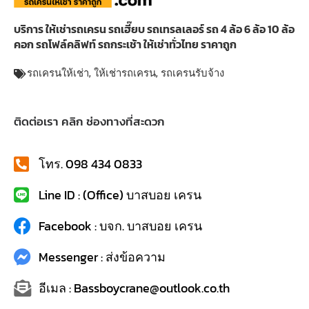
บริการ ให้เช่ารถเครน รถเฮี๊ยบ รถเทรลเลอร์ รถ 4 ล้อ 6 ล้อ 10 ล้อ
คอก รถโฟล์คลิฟท์ รถกระเช้า ให้เช่าทั่วไทย ราคาถูก
รถเครนให้เช่า
,
ให้เช่ารถเครน
,
รถเครนรับจ้าง
ติดต่อเรา คลิก ช่องทางที่สะดวก
โทร. 098 434 0833
Line ID : (Office) บาสบอย เครน
Facebook : บจก. บาสบอย เครน
Messenger : ส่งข้อความ
อีเมล : Bassboycrane@outlook.co.th