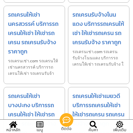
รถเครนให้เช่า
รถเครนรับจ้างโนน
นครสวรรค์ บริการรถ
แดง บริการรถเครนให้
เครนให้เช่า ให้เช่ารถ
เช่า ให้เช่ารถเครน รถ
เครน รถเครนรับจ้าง
เครนรับจ้าง ราคาถูก
ราคาถูก
รถเครนเช่า.com รถเครน
รับจ้างโนนแดง บริการรถ
รถเครนเช่า.com รถเครนให้
เครนให้เช่า รถเครนรับจ้าง ใ
เช่านครสวรรค์ บริการรถ
เครนให้เช่า รถเครนรับจ้า
รถเครนให้เช่า
รถเครนให้เช่าเมยวดี
บางปะกง บริการรถ
บริการรถเครนให้เช่า
เครนให้เช่า ให้เช่ารถ
ให้เช่ารถเครน รถเครน
เครน รถเครนรับจ้าง
รับจ้าง ราคาถูก
ติดต่อ
หน้าหลัก
เมนู
ค้นหา
เพิ่มเติม
ราคาถูก