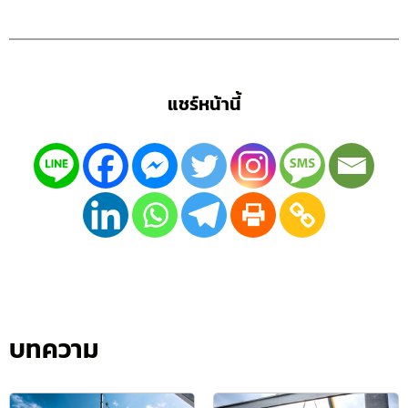
แชร์หน้านี้
บทความ