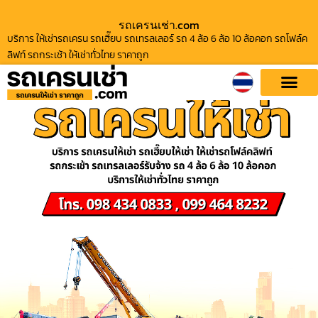
รถเครนเช่า.com
บริการ ให้เช่ารถเครน รถเฮี๊ยบ รถเทรลเลอร์ รถ 4 ล้อ 6 ล้อ 10 ล้อคอก รถโฟล์ค
ลิฟท์ รถกระเช้า ให้เช่าทั่วไทย ราคาถูก