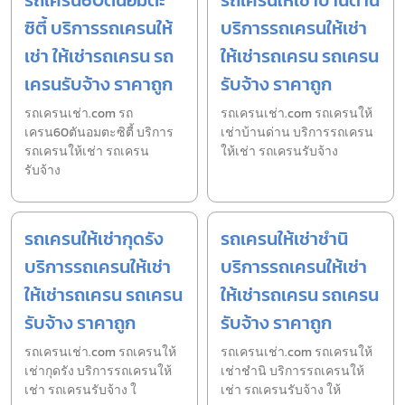
รถเครน60ตันอมตะ
รถเครนให้เช่าบ้านด่าน
ซิตี้ บริการรถเครนให้
บริการรถเครนให้เช่า
เช่า ให้เช่ารถเครน รถ
ให้เช่ารถเครน รถเครน
เครนรับจ้าง ราคาถูก
รับจ้าง ราคาถูก
รถเครนเช่า.com รถ
รถเครนเช่า.com รถเครนให้
เครน60ตันอมตะซิตี้ บริการ
เช่าบ้านด่าน บริการรถเครน
รถเครนให้เช่า รถเครน
ให้เช่า รถเครนรับจ้าง
รับจ้าง
รถเครนให้เช่ากุดรัง
รถเครนให้เช่าชำนิ
บริการรถเครนให้เช่า
บริการรถเครนให้เช่า
ให้เช่ารถเครน รถเครน
ให้เช่ารถเครน รถเครน
รับจ้าง ราคาถูก
รับจ้าง ราคาถูก
รถเครนเช่า.com รถเครนให้
รถเครนเช่า.com รถเครนให้
เช่ากุดรัง บริการรถเครนให้
เช่าชำนิ บริการรถเครนให้
เช่า รถเครนรับจ้าง ใ
เช่า รถเครนรับจ้าง ให้