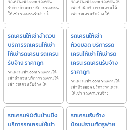
รถเครนเช่า.com รถเครน
รถเครนเช่า.com รถเครนให้
รับจ้างบ้านคา บริการรถเครน
เช่าชำนิ บริการรถเครนให้
ให้เช่า รถเครนรับจ้าง ใ
เช่า รถเครนรับจ้าง ให้
รถเครนให้เช่าลำดวน
รถเครนให้เช่า
บริการรถเครนให้เช่า
ห้วยยอด บริการรถ
ให้เช่ารถเครน รถเครน
เครนให้เช่า ให้เช่ารถ
รับจ้าง ราคาถูก
เครน รถเครนรับจ้าง
ราคาถูก
รถเครนเช่า.com รถเครนให้
เช่าลำดวน บริการรถเครนให้
รถเครนเช่า.com รถเครนให้
เช่า รถเครนรับจ้าง ให
เช่าห้วยยอด บริการรถเครน
ให้เช่า รถเครนรับจ้าง
รถเครน90ตันบ้านบึง
รถเครนรับจ้าง
บริการรถเครนให้เช่า
ป้อมปราบศัตรูพ่าย