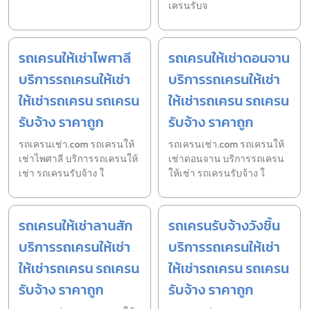
เครนรับจ
รถเครนให้เช่าไพศาลี
รถเครนให้เช่าดอนจาน
บริการรถเครนให้เช่า
บริการรถเครนให้เช่า
ให้เช่ารถเครน รถเครน
ให้เช่ารถเครน รถเครน
รับจ้าง ราคาถูก
รับจ้าง ราคาถูก
รถเครนเช่า.com รถเครนให้
รถเครนเช่า.com รถเครนให้
เช่าไพศาลี บริการรถเครนให้
เช่าดอนจาน บริการรถเครน
เช่า รถเครนรับจ้าง ใ
ให้เช่า รถเครนรับจ้าง ใ
รถเครนให้เช่าลานสัก
รถเครนรับจ้างวังชิ้น
บริการรถเครนให้เช่า
บริการรถเครนให้เช่า
ให้เช่ารถเครน รถเครน
ให้เช่ารถเครน รถเครน
รับจ้าง ราคาถูก
รับจ้าง ราคาถูก