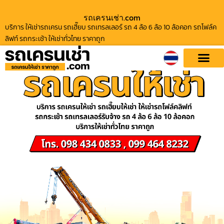
รถเครนเช่า.com
บริการ ให้เช่ารถเครน รถเฮี๊ยบ รถเทรลเลอร์ รถ 4 ล้อ 6 ล้อ 10 ล้อคอก รถโฟล์ค
ลิฟท์ รถกระเช้า ให้เช่าทั่วไทย ราคาถูก