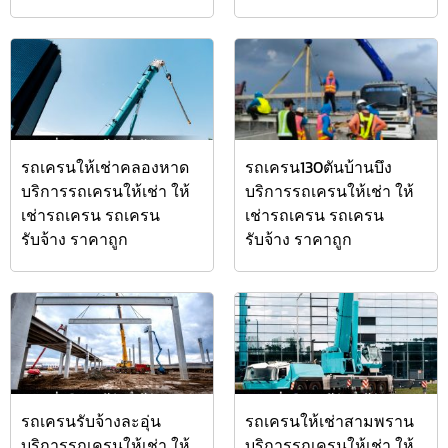
รถเครนให้เช่าคลองหาด
รถเครน130ตันบ้านบึง
บริการรถเครนให้เช่า ให้
บริการรถเครนให้เช่า ให้
เช่ารถเครน รถเครน
เช่ารถเครน รถเครน
รับจ้าง ราคาถูก
รับจ้าง ราคาถูก
รถเครนรับจ้างละอุ่น
รถเครนให้เช่าสามพราน
บริการรถเครนให้เช่า ให้
บริการรถเครนให้เช่า ให้