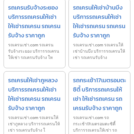
รถเครนรับจ้างระยอง
รถเครนให้เช่าบ้านบึง
บริการรถเครนให้เช่า
บริการรถเครนให้เช่า
ให้เช่ารถเครน รถเครน
ให้เช่ารถเครน รถเครน
รับจ้าง ราคาถูก
รับจ้าง ราคาถูก
รถเครนเช่า.com รถเครน
รถเครนเช่า.com รถเครนให้
รับจ้างระยอง บริการรถเครน
เช่าบ้านบึง บริการรถเครนให้
ให้เช่า รถเครนรับจ้าง ให
เช่า รถเครนรับจ้าง
รถเครนให้เช่าภูหลวง
รถกระเช้า17เมตรอมตะ
บริการรถเครนให้เช่า
ซิตี้ บริการรถเครนให้
ให้เช่ารถเครน รถเครน
เช่า ให้เช่ารถเครน รถ
รับจ้าง ราคาถูก
เครนรับจ้าง ราคาถูก
รถเครนเช่า.com รถเครนให้
รถเครนเช่า.com รถ
เช่าภูหลวง บริการรถเครนให้
กระเช้า17เมตรอมตะซิตี้
เช่า รถเครนรับจ้าง ใ
บริการรถเครนให้เช่า รถ