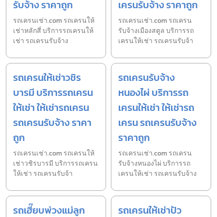
รับจ้าง ราคาถูก
เครนรับจ้าง ราคาถูก
รถเครนเช่า.com รถเครนให้
รถเครนเช่า.com รถเครน
เช่าหลักสี่ บริการรถเครนให้
รับจ้างเมืองสตูล บริการรถ
เช่า รถเครนรับจ้าง
เครนให้เช่า รถเครนรับจ้า
รถเครนให้เช่าวชิร
รถเครนรับจ้าง
บารมี บริการรถเครน
หนองไผ่ บริการรถ
ให้เช่า ให้เช่ารถเครน
เครนให้เช่า ให้เช่ารถ
รถเครนรับจ้าง ราคา
เครน รถเครนรับจ้าง
ถูก
ราคาถูก
รถเครนเช่า.com รถเครนให้
รถเครนเช่า.com รถเครน
เช่าวชิรบารมี บริการรถเครน
รับจ้างหนองไผ่ บริการรถ
ให้เช่า รถเครนรับจ้า
เครนให้เช่า รถเครนรับจ้าง
รถเฮี๊ยบพ่วงแม่ลูก
รถเครนให้เช่าปัว