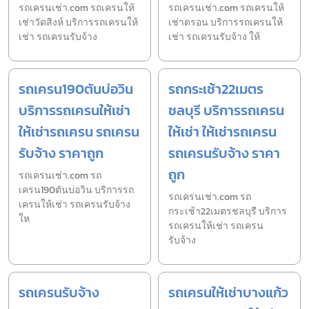
รถเครนเช่า.com รถเครนให้
รถเครนเช่า.com รถเครนให้
เช่าวัดสิงห์ บริการรถเครนให้
เช่าตรอน บริการรถเครนให้
เช่า รถเครนรับจ้าง
เช่า รถเครนรับจ้าง ให้
รถเครน190ตันบ่อวิน
รถกระเช้า22เมตร
บริการรถเครนให้เช่า
ชลบุรี บริการรถเครน
ให้เช่ารถเครน รถเครน
ให้เช่า ให้เช่ารถเครน
รับจ้าง ราคาถูก
รถเครนรับจ้าง ราคา
ถูก
รถเครนเช่า.com รถ
เครน190ตันบ่อวิน บริการรถ
รถเครนเช่า.com รถ
เครนให้เช่า รถเครนรับจ้าง
กระเช้า22เมตรชลบุรี บริการ
ให
รถเครนให้เช่า รถเครน
รับจ้าง
รถเครนรับจ้าง
รถเครนให้เช่าบางแก้ว