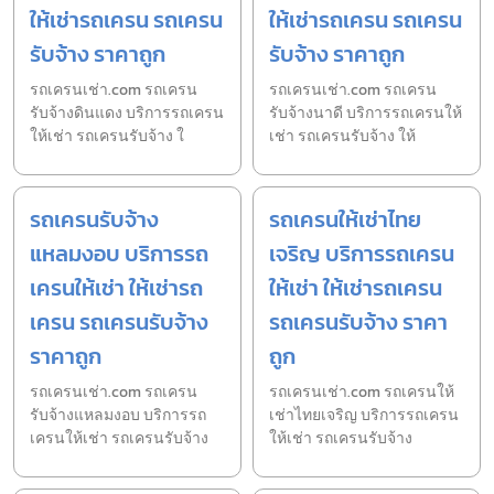
ให้เช่ารถเครน รถเครน
ให้เช่ารถเครน รถเครน
รับจ้าง ราคาถูก
รับจ้าง ราคาถูก
รถเครนเช่า.com รถเครน
รถเครนเช่า.com รถเครน
รับจ้างดินแดง บริการรถเครน
รับจ้างนาดี บริการรถเครนให้
ให้เช่า รถเครนรับจ้าง ใ
เช่า รถเครนรับจ้าง ให้
รถเครนรับจ้าง
รถเครนให้เช่าไทย
แหลมงอบ บริการรถ
เจริญ บริการรถเครน
เครนให้เช่า ให้เช่ารถ
ให้เช่า ให้เช่ารถเครน
เครน รถเครนรับจ้าง
รถเครนรับจ้าง ราคา
ราคาถูก
ถูก
รถเครนเช่า.com รถเครน
รถเครนเช่า.com รถเครนให้
รับจ้างแหลมงอบ บริการรถ
เช่าไทยเจริญ บริการรถเครน
เครนให้เช่า รถเครนรับจ้าง
ให้เช่า รถเครนรับจ้าง