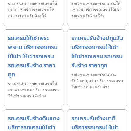
รถเครนเช่า.com รถเครนให้
รถเครนเช่า.com รถเครนให้
เช่าภาชี บริการรถเครนให้
เช่าจุน บริการรถเครนให้เช่า
เช่า รถเครนรับจ้าง ให้
รถเครนรับจ้าง ให้เ
รถเครนให้เช่าพระ
รถเครนรับจ้างปทุมวัน
พรหม บริการรถเครน
บริการรถเครนให้เช่า
ให้เช่า ให้เช่ารถเครน
ให้เช่ารถเครน รถเครน
รถเครนรับจ้าง ราคา
รับจ้าง ราคาถูก
ถูก
รถเครนเช่า.com รถเครน
รับจ้างปทุมวัน บริการรถเครน
รถเครนเช่า.com รถเครนให้
ให้เช่า รถเครนรับจ้าง
เช่าพระพรหม บริการรถเครน
ให้เช่า รถเครนรับจ้าง
รถเครนรับจ้างดินแดง
รถเครนรับจ้างนาดี
บริการรถเครนให้เช่า
บริการรถเครนให้เช่า