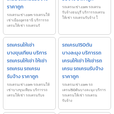
ราคาถูก
รถเครนเช่า.com รถเครน
รับจ้างธนบุรี บริการรถเครน
รถเครนเช่า.com รถเครนให้
ให้เช่า รถเครนรับจ้าง ใ
เช่าเมืองอุดรธานี บริการรถ
เครนให้เช่า รถเครนรั
รถเครนให้เช่า
รถเครน150ตัน
บางขุนเทียน บริการ
บางละมุง บริการรถ
รถเครนให้เช่า ให้เช่า
เครนให้เช่า ให้เช่ารถ
รถเครน รถเครน
เครน รถเครนรับจ้าง
รับจ้าง ราคาถูก
ราคาถูก
รถเครนเช่า.com รถเครนให้
รถเครนเช่า.com รถ
เช่าบางขุนเทียน บริการรถ
เครน150ตันบางละมุง บริการ
เครนให้เช่า รถเครนรับจ
รถเครนให้เช่า รถเครน
รับจ้าง