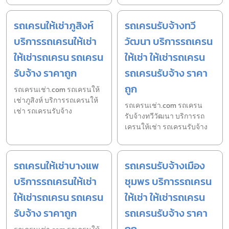
รถเครนให้เช่าภูสิงห์
รถเครนรับจ้างทวี
บริการรถเครนให้เช่า
วัฒนา บริการรถเครน
ให้เช่ารถเครน รถเครน
ให้เช่า ให้เช่ารถเครน
รับจ้าง ราคาถูก
รถเครนรับจ้าง ราคา
ถูก
รถเครนเช่า.com รถเครนให้
เช่าภูสิงห์ บริการรถเครนให้
รถเครนเช่า.com รถเครน
เช่า รถเครนรับจ้าง
รับจ้างทวีวัฒนา บริการรถ
เครนให้เช่า รถเครนรับจ้าง
รถเครนให้เช่าบางแพ
รถเครนรับจ้างเมือง
บริการรถเครนให้เช่า
ชุมพร บริการรถเครน
ให้เช่ารถเครน รถเครน
ให้เช่า ให้เช่ารถเครน
รับจ้าง ราคาถูก
รถเครนรับจ้าง ราคา