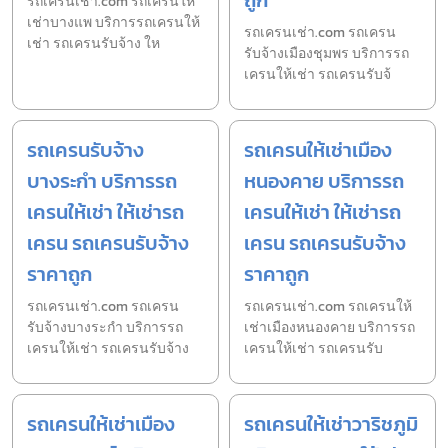
ถูก
รถเครนเช่า.com รถเครนให้
เช่าบางแพ บริการรถเครนให้
รถเครนเช่า.com รถเครน
เช่า รถเครนรับจ้าง ให
รับจ้างเมืองชุมพร บริการรถ
เครนให้เช่า รถเครนรับจ้
รถเครนรับจ้าง
รถเครนให้เช่าเมือง
บางระกำ บริการรถ
หนองคาย บริการรถ
เครนให้เช่า ให้เช่ารถ
เครนให้เช่า ให้เช่ารถ
เครน รถเครนรับจ้าง
เครน รถเครนรับจ้าง
ราคาถูก
ราคาถูก
รถเครนเช่า.com รถเครน
รถเครนเช่า.com รถเครนให้
รับจ้างบางระกำ บริการรถ
เช่าเมืองหนองคาย บริการรถ
เครนให้เช่า รถเครนรับจ้าง
เครนให้เช่า รถเครนรับ
รถเครนให้เช่าเมือง
รถเครนให้เช่าวาริชภูมิ