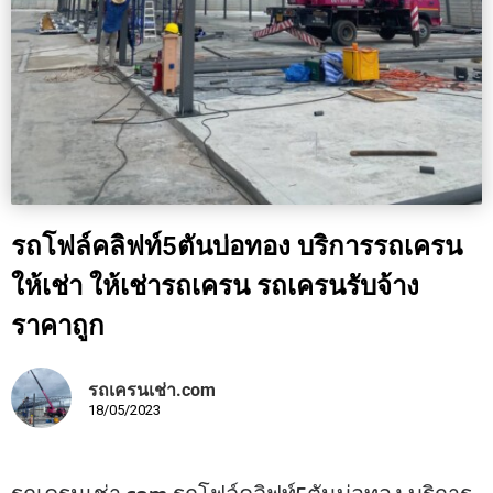
รถโฟล์คลิฟท์5ตันบ่อทอง บริการรถเครน
ให้เช่า ให้เช่ารถเครน รถเครนรับจ้าง
ราคาถูก
รถเครนเช่า.com
18/05/2023