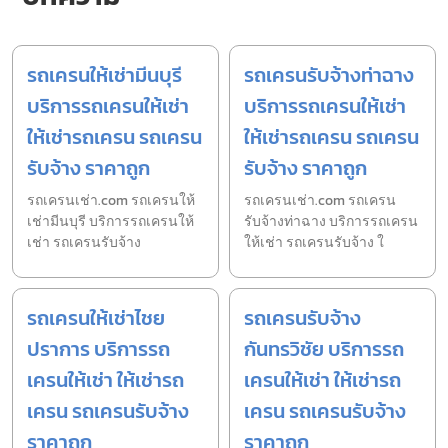
รถเครนให้เช่ามีนบุรี
รถเครนรับจ้างท่าฉาง
บริการรถเครนให้เช่า
บริการรถเครนให้เช่า
ให้เช่ารถเครน รถเครน
ให้เช่ารถเครน รถเครน
รับจ้าง ราคาถูก
รับจ้าง ราคาถูก
รถเครนเช่า.com รถเครนให้
รถเครนเช่า.com รถเครน
เช่ามีนบุรี บริการรถเครนให้
รับจ้างท่าฉาง บริการรถเครน
เช่า รถเครนรับจ้าง
ให้เช่า รถเครนรับจ้าง ใ
รถเครนให้เช่าไชย
รถเครนรับจ้าง
ปราการ บริการรถ
กันทรวิชัย บริการรถ
เครนให้เช่า ให้เช่ารถ
เครนให้เช่า ให้เช่ารถ
เครน รถเครนรับจ้าง
เครน รถเครนรับจ้าง
ราคาถูก
ราคาถูก