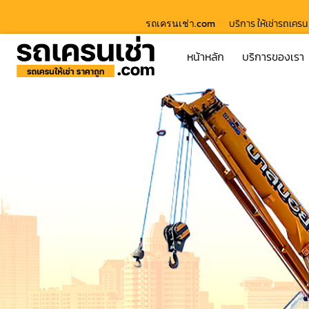
รถเครนเช่า.com
บริการ ให้เช่ารถเครน
หน้าหลัก
บริการของเรา