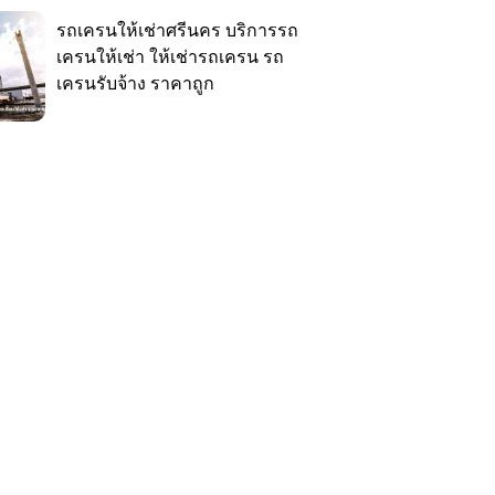
รถเครนให้เช่าศรีนคร บริการรถ
เครนให้เช่า ให้เช่ารถเครน รถ
เครนรับจ้าง ราคาถูก