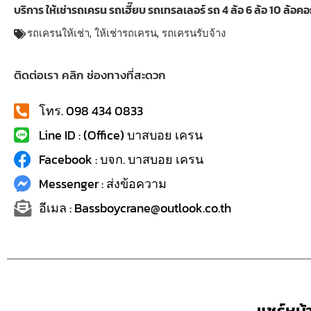
บริการ ให้เช่ารถเครน รถเฮี๊ยบ รถเทรลเลอร์ รถ 4 ล้อ 6 ล้อ 10 ล้อคอ
รถเครนให้เช่า
,
ให้เช่ารถเครน
,
รถเครนรับจ้าง
ติดต่อเรา คลิก ช่องทางที่สะดวก
โทร. 098 434 0833
Line ID : (Office) บาสบอย เครน
Facebook : บจก. บาสบอย เครน
Messenger : ส่งข้อความ
อีเมล : Bassboycrane@outlook.co.th
แชร์หน้า