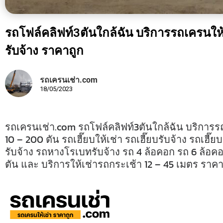
รถโฟล์คลิฟท์3ตันใกล้ฉัน บริการรถเครนให้
รับจ้าง ราคาถูก
รถเครนเช่า.com
18/05/2023
รถเครนเช่า.com รถโฟล์คลิฟท์3ตันใกล้ฉัน บริการร
10 – 200 ตัน รถเฮี๊ยบให้เช่า รถเฮี๊ยบรับจ้าง รถเฮี๊ย
รับจ้าง รถหางโรเบทรับจ้าง รถ 4 ล้อคอก รถ 6 ล้อคอ
ตัน และ บริการให้เช่ารถกระเช้า 12 – 45 เมตร ราคา