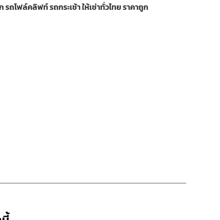
ก รถโฟล์คลิฟท์ รถกระเช้า ให้เช่าทั่วไทย ราคาถูก
นี้