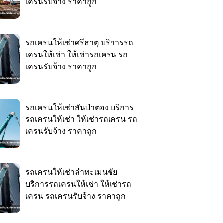
เครนรับจ้าง ราคาถูก
รถเครนให้เช่าศรีธาตุ บริการรถ
เครนให้เช่า ให้เช่ารถเครน รถ
เครนรับจ้าง ราคาถูก
รถเครนให้เช่าสันป่าตอง บริการ
รถเครนให้เช่า ให้เช่ารถเครน รถ
เครนรับจ้าง ราคาถูก
รถเครนให้เช่าลำทะเมนชัย
บริการรถเครนให้เช่า ให้เช่ารถ
เครน รถเครนรับจ้าง ราคาถูก