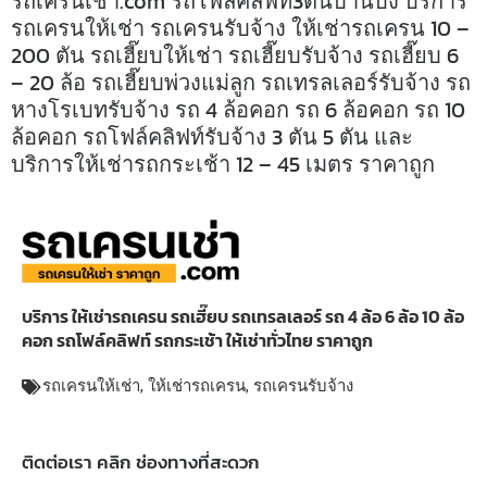
รถเครนเช่า.com รถโฟล์คลิฟท์3ตันบ้านบึง บริการ
รถเครนให้เช่า รถเครนรับจ้าง ให้เช่ารถเครน 10 –
200 ตัน รถเฮี๊ยบให้เช่า รถเฮี๊ยบรับจ้าง รถเฮี๊ยบ 6
– 20 ล้อ รถเฮี๊ยบพ่วงแม่ลูก รถเทรลเลอร์รับจ้าง รถ
หางโรเบทรับจ้าง รถ 4 ล้อคอก รถ 6 ล้อคอก รถ 10
ล้อคอก รถโฟล์คลิฟท์รับจ้าง 3 ตัน 5 ตัน และ
บริการให้เช่ารถกระเช้า 12 – 45 เมตร ราคาถูก
บริการ ให้เช่ารถเครน รถเฮี๊ยบ รถเทรลเลอร์ รถ 4 ล้อ 6 ล้อ 10 ล้อ
คอก รถโฟล์คลิฟท์ รถกระเช้า ให้เช่าทั่วไทย ราคาถูก
รถเครนให้เช่า
,
ให้เช่ารถเครน
,
รถเครนรับจ้าง
ติดต่อเรา คลิก ช่องทางที่สะดวก