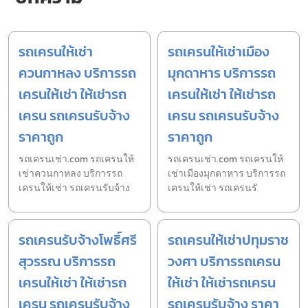
รถเครนให้เช่า
รถเครนให้เช่าเมือง
ควนกาหลง บริการรถ
มุกดาหาร บริการรถ
เครนให้เช่า ให้เช่ารถ
เครนให้เช่า ให้เช่ารถ
เครน รถเครนรับจ้าง
เครน รถเครนรับจ้าง
ราคาถูก
ราคาถูก
รถเครนเช่า.com รถเครนให้
รถเครนเช่า.com รถเครนให้
เช่าควนกาหลง บริการรถ
เช่าเมืองมุกดาหาร บริการรถ
เครนให้เช่า รถเครนรับจ้าง
เครนให้เช่า รถเครนรั
รถเครนรับจ้างโพธิ์ศรี
รถเครนให้เช่าปทุมราช
สุวรรณ บริการรถ
วงศา บริการรถเครน
เครนให้เช่า ให้เช่ารถ
ให้เช่า ให้เช่ารถเครน
เครน รถเครนรับจ้าง
รถเครนรับจ้าง ราคา