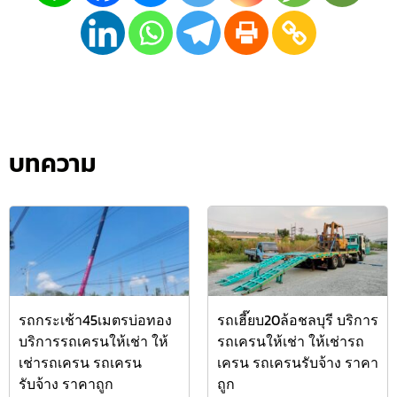
บทความ
รถกระเช้า45เมตรบ่อทอง
รถเฮี๊ยบ20ล้อชลบุรี บริการ
บริการรถเครนให้เช่า ให้
รถเครนให้เช่า ให้เช่ารถ
เช่ารถเครน รถเครน
เครน รถเครนรับจ้าง ราคา
รับจ้าง ราคาถูก
ถูก