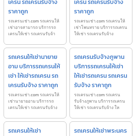
เครน รถเครนรับจ้าง
เครน รถเครนรับจ้าง
ราคาถูก
ราคาถูก
รถเครนเช่า.com รถเครนให้
รถเครนเช่า.com รถเครนให้
เช่าอาจสามารถ บริการรถ
เช่าโพนทราย บริการรถเครน
เครนให้เช่า รถเครนรับจ้า
ให้เช่า รถเครนรับจ้าง
รถเครนให้เช่านายาย
รถเครนรับจ้างภูพาน
อาม บริการรถเครนให้
บริการรถเครนให้เช่า
เช่า ให้เช่ารถเครน รถ
ให้เช่ารถเครน รถเครน
เครนรับจ้าง ราคาถูก
รับจ้าง ราคาถูก
รถเครนเช่า.com รถเครนให้
รถเครนเช่า.com รถเครน
เช่านายายอาม บริการรถ
รับจ้างภูพาน บริการรถเครน
เครนให้เช่า รถเครนรับจ้าง
ให้เช่า รถเครนรับจ้าง ให
รถเครนให้เช่า
รถเครนให้เช่าพระนคร