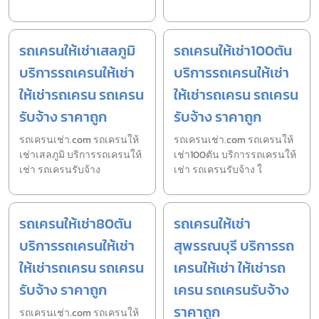
รถเครนให้เช่าเสลภูมิ
รถเครนให้เช่า100ตัน
บริการรถเครนให้เช่า
บริการรถเครนให้เช่า
ให้เช่ารถเครน รถเครน
ให้เช่ารถเครน รถเครน
รับจ้าง ราคาถูก
รับจ้าง ราคาถูก
รถเครนเช่า.com รถเครนให้
รถเครนเช่า.com รถเครนให้
เช่าเสลภูมิ บริการรถเครนให้
เช่า100ตัน บริการรถเครนให้
เช่า รถเครนรับจ้าง
เช่า รถเครนรับจ้าง ใ
รถเครนให้เช่า80ตัน
รถเครนให้เช่า
บริการรถเครนให้เช่า
สุพรรณบุรี บริการรถ
ให้เช่ารถเครน รถเครน
เครนให้เช่า ให้เช่ารถ
รับจ้าง ราคาถูก
เครน รถเครนรับจ้าง
ราคาถูก
รถเครนเช่า.com รถเครนให้