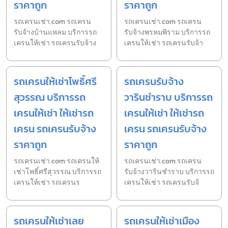
ราคาถูก
ราคาถูก
รถเครนเช่า.com รถเครน
รถเครนเช่า.com รถเครน
รับจ้างบ้านแหลม บริการรถ
รับจ้างพรหมพิราม บริการรถ
เครนให้เช่า รถเครนรับจ้าง
เครนให้เช่า รถเครนรับจ้า
รถเครนให้เช่าโพธิ์ศรี
รถเครนรับจ้าง
สุวรรณ บริการรถ
วารินชำราบ บริการรถ
เครนให้เช่า ให้เช่ารถ
เครนให้เช่า ให้เช่ารถ
เครน รถเครนรับจ้าง
เครน รถเครนรับจ้าง
ราคาถูก
ราคาถูก
รถเครนเช่า.com รถเครนให้
รถเครนเช่า.com รถเครน
เช่าโพธิ์ศรีสุวรรณ บริการรถ
รับจ้างวารินชำราบ บริการรถ
เครนให้เช่า รถเครนร
เครนให้เช่า รถเครนรับจ้
รถเครนให้เช่าเลย
รถเครนให้เช่าเมือง