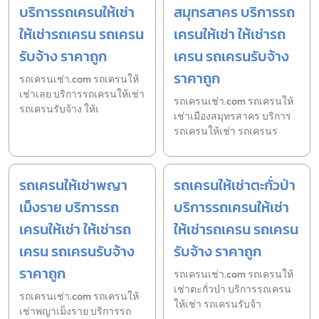
บริการรถเครนให้เช่า
สมุทรสาคร บริการรถ
ให้เช่ารถเครน รถเครน
เครนให้เช่า ให้เช่ารถ
รับจ้าง ราคาถูก
เครน รถเครนรับจ้าง
ราคาถูก
รถเครนเช่า.com รถเครนให้
เช่าเลย บริการรถเครนให้เช่า
รถเครนเช่า.com รถเครนให้
รถเครนรับจ้าง ให้เ
เช่าเมืองสมุทรสาคร บริการ
รถเครนให้เช่า รถเครนร
รถเครนให้เช่าพญา
รถเครนให้เช่าตะกั่วป่า
เม็งราย บริการรถ
บริการรถเครนให้เช่า
เครนให้เช่า ให้เช่ารถ
ให้เช่ารถเครน รถเครน
เครน รถเครนรับจ้าง
รับจ้าง ราคาถูก
ราคาถูก
รถเครนเช่า.com รถเครนให้
เช่าตะกั่วป่า บริการรถเครน
รถเครนเช่า.com รถเครนให้
ให้เช่า รถเครนรับจ้า
เช่าพญาเม็งราย บริการรถ