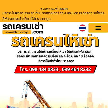
รถเครนเช่า.com
บริการ ให้เช่ารถเครน รถเฮี๊ยบ รถเทรลเลอร์ รถ 4 ล้อ 6 ล้อ 10 ล้อคอก รถโฟล์ค
ลิฟท์ รถกระเช้า ให้เช่าทั่วไทย ราคาถูก