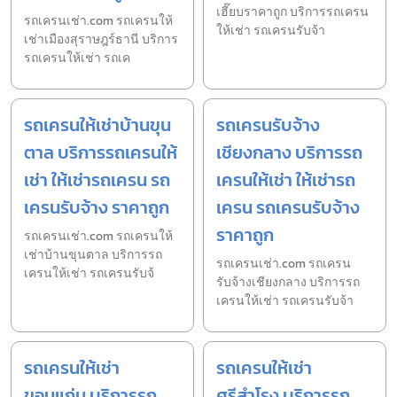
เฮี๊ยบราคาถูก บริการรถเครน
รถเครนเช่า.com รถเครนให้
ให้เช่า รถเครนรับจ้า
เช่าเมืองสุราษฎร์ธานี บริการ
รถเครนให้เช่า รถเค
รถเครนให้เช่าบ้านขุน
รถเครนรับจ้าง
ตาล บริการรถเครนให้
เชียงกลาง บริการรถ
เช่า ให้เช่ารถเครน รถ
เครนให้เช่า ให้เช่ารถ
เครนรับจ้าง ราคาถูก
เครน รถเครนรับจ้าง
ราคาถูก
รถเครนเช่า.com รถเครนให้
เช่าบ้านขุนตาล บริการรถ
รถเครนเช่า.com รถเครน
เครนให้เช่า รถเครนรับจ้
รับจ้างเชียงกลาง บริการรถ
เครนให้เช่า รถเครนรับจ้า
รถเครนให้เช่า
รถเครนให้เช่า
ขอนแก่น บริการรถ
ศรีสำโรง บริการรถ