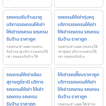
รถเครนรับจ้างนาคู
รถเครนให้เช่าทุ่งครุ
บริการรถเครนให้เช่า
บริการรถเครนให้เช่า
ให้เช่ารถเครน รถเครน
ให้เช่ารถเครน รถเครน
รับจ้าง ราคาถูก
รับจ้าง ราคาถูก
รถเครนเช่า.com รถเครน
รถเครนเช่า.com รถเครนให้
รับจ้างนาคู บริการรถเครนให้
เช่าทุ่งครุ บริการรถเครนให้
เช่า รถเครนรับจ้าง ให้
เช่า รถเครนรับจ้าง
รถเครนให้เช่าเมือง
ให้เช่ารถเฮี๊ยบราคาถูก
สุราษฎร์ธานี บริการ
บริการรถเครนให้เช่า
รถเครนให้เช่า ให้เช่า
ให้เช่ารถเครน รถเครน
รถเครน รถเครน
รับจ้าง ราคาถูก
รับจ้าง ราคาถูก
รถเครนเช่า.com ให้เช่ารถ