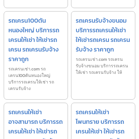
รถเครน100ตัน
รถเครนรับจ้างขนอม
หนองใหญ่ บริการรถ
บริการรถเครนให้เช่า
เครนให้เช่า ให้เช่ารถ
ให้เช่ารถเครน รถเครน
เครน รถเครนรับจ้าง
รับจ้าง ราคาถูก
ราคาถูก
รถเครนเช่า.com รถเครน
รับจ้างขนอม บริการรถเครน
รถเครนเช่า.com รถ
ให้เช่า รถเครนรับจ้าง ให้
เครน100ตันหนองใหญ่
บริการรถเครนให้เช่า รถ
เครนรับจ้าง
รถเครนให้เช่า
รถเครนให้เช่า
อาจสามารถ บริการรถ
โพนทราย บริการรถ
เครนให้เช่า ให้เช่ารถ
เครนให้เช่า ให้เช่ารถ