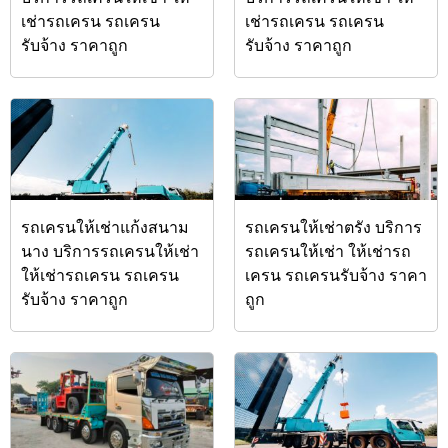
เช่ารถเครน รถเครน
เช่ารถเครน รถเครน
รับจ้าง ราคาถูก
รับจ้าง ราคาถูก
รถเครนให้เช่าแก้งสนาม
รถเครนให้เช่าตรัง บริการ
นาง บริการรถเครนให้เช่า
รถเครนให้เช่า ให้เช่ารถ
ให้เช่ารถเครน รถเครน
เครน รถเครนรับจ้าง ราคา
รับจ้าง ราคาถูก
ถูก