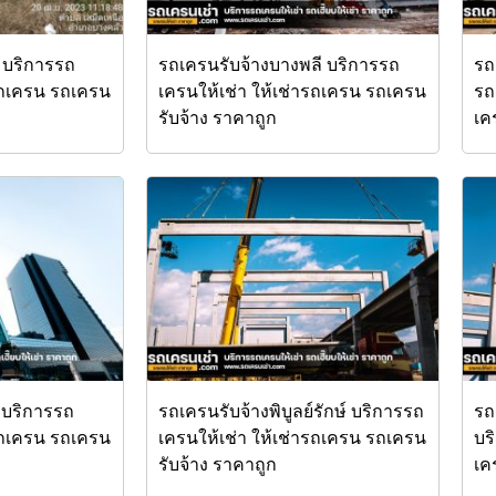
 บริการรถ
รถเครนรับจ้างบางพลี บริการรถ
รถ
ารถเครน รถเครน
เครนให้เช่า ให้เช่ารถเครน รถเครน
รถ
รับจ้าง ราคาถูก
เค
 บริการรถ
รถเครนรับจ้างพิบูลย์รักษ์ บริการรถ
รถ
ารถเครน รถเครน
เครนให้เช่า ให้เช่ารถเครน รถเครน
บร
รับจ้าง ราคาถูก
เค