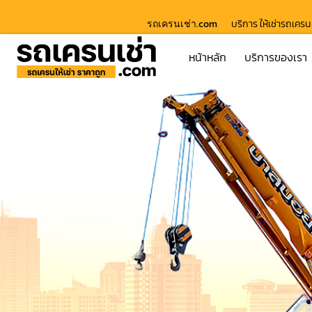
รถเครนเช่า.com
บริการ ให้เช่ารถเครน
หน้าหลัก
บริการของเรา