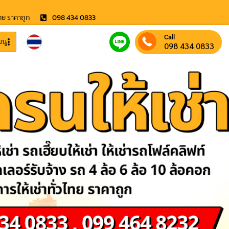
ไทย ราคาถูก
098 434 0833
Call
มนู
098 434 0833