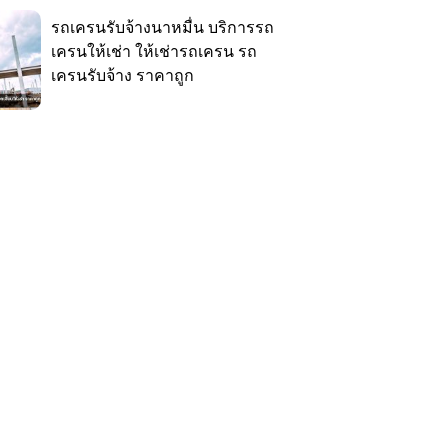
รถเครนรับจ้างนาหมื่น บริการรถ
เครนให้เช่า ให้เช่ารถเครน รถ
เครนรับจ้าง ราคาถูก