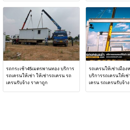
รถกระเช้า45เมตรพานทอง บริการ
รถเครนให้เช่าเมือง
รถเครนให้เช่า ให้เช่ารถเครน รถ
บริการรถเครนให้เช่า
เครนรับจ้าง ราคาถูก
เครน รถเครนรับจ้าง