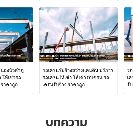
หนองบัวลำภู
รถเครนรับจ้างสว่างแดนดิน บริการ
รถ
 ให้เช่ารถ
รถเครนให้เช่า ให้เช่ารถเครน รถ
เค
 ราคาถูก
เครนรับจ้าง ราคาถูก
รั
บทความ