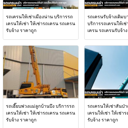
รถเครนให้เช่าเมืองน่าน บริการรถ
รถเครนรับจ้างเดิม
เครนให้เช่า ให้เช่ารถเครน รถเครน
บริการรถเครนให้เช่า
รับจ้าง ราคาถูก
เครน รถเครนรับจ้าง
รถเฮี๊ยบพ่วงแม่ลูกบ้านบึง บริการรถ
รถเครนให้เช่าสันป่
เครนให้เช่า ให้เช่ารถเครน รถเครน
เครนให้เช่า ให้เช่
รับจ้าง ราคาถูก
รับจ้าง ราคาถูก