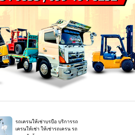
รถเครนให้เช่าบรบือ บริการรถ
เครนให้เช่า ให้เช่ารถเครน รถ