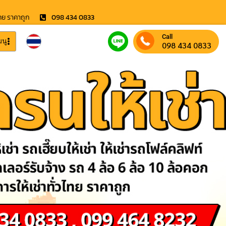
ไทย ราคาถูก
098 434 0833
Call
มนู
098 434 0833