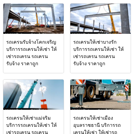
รถเครนรับจ้างโคกเจริญ
รถเครนให้เช่าบางรัก
บริการรถเครนให้เช่า ให้
บริการรถเครนให้เช่า ให้
เช่ารถเครน รถเครน
เช่ารถเครน รถเครน
รับจ้าง ราคาถูก
รับจ้าง ราคาถูก
รถเครนให้เช่าแม่จริม
รถเครนให้เช่าเมือง
บริการรถเครนให้เช่า ให้
อุบลราชธานี บริการรถ
เช่ารถเครน รถเครน
เครนให้เช่า ให้เช่ารถ