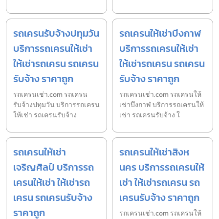
รถเครนรับจ้างปทุมวัน
รถเครนให้เช่าบึงกาฬ
บริการรถเครนให้เช่า
บริการรถเครนให้เช่า
ให้เช่ารถเครน รถเครน
ให้เช่ารถเครน รถเครน
รับจ้าง ราคาถูก
รับจ้าง ราคาถูก
รถเครนเช่า.com รถเครน
รถเครนเช่า.com รถเครนให้
รับจ้างปทุมวัน บริการรถเครน
เช่าบึงกาฬ บริการรถเครนให้
ให้เช่า รถเครนรับจ้าง
เช่า รถเครนรับจ้าง ใ
รถเครนให้เช่า
รถเครนให้เช่าสิงห
เจริญศิลป์ บริการรถ
นคร บริการรถเครนให้
เครนให้เช่า ให้เช่ารถ
เช่า ให้เช่ารถเครน รถ
เครน รถเครนรับจ้าง
เครนรับจ้าง ราคาถูก
ราคาถูก
รถเครนเช่า.com รถเครนให้