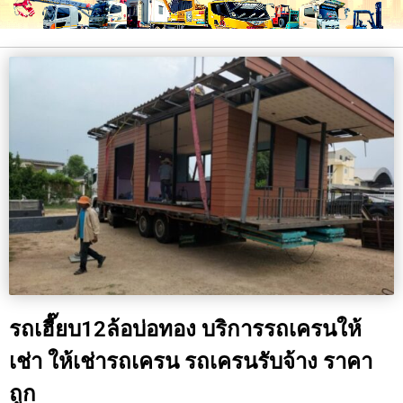
รถเฮี๊ยบ12ล้อบ่อทอง บริการรถเครนให้
เช่า ให้เช่ารถเครน รถเครนรับจ้าง ราคา
ถูก