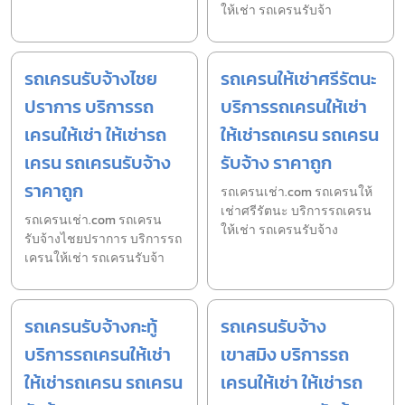
ให้เช่า รถเครนรับจ้า
รถเครนรับจ้างไชย
รถเครนให้เช่าศรีรัตนะ
ปราการ บริการรถ
บริการรถเครนให้เช่า
เครนให้เช่า ให้เช่ารถ
ให้เช่ารถเครน รถเครน
เครน รถเครนรับจ้าง
รับจ้าง ราคาถูก
ราคาถูก
รถเครนเช่า.com รถเครนให้
เช่าศรีรัตนะ บริการรถเครน
รถเครนเช่า.com รถเครน
ให้เช่า รถเครนรับจ้าง
รับจ้างไชยปราการ บริการรถ
เครนให้เช่า รถเครนรับจ้า
รถเครนรับจ้างกะทู้
รถเครนรับจ้าง
บริการรถเครนให้เช่า
เขาสมิง บริการรถ
ให้เช่ารถเครน รถเครน
เครนให้เช่า ให้เช่ารถ