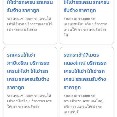
ให้เช่ารถเครน รถเครน
ให้เช่ารถเครน รถเครน
รับจ้าง ราคาถูก
รับจ้าง ราคาถูก
รถเครนเช่า.com รถเครนให้
รถเครนเช่า.com รถ
เช่าคีรีมาศ บริการรถเครนให้
เครน120ตันบ่อวิน บริการรถ
เช่า รถเครนรับจ้าง
เครนให้เช่า รถเครนรับจ้าง
ให
รถเครนให้เช่า
รถกระเช้า17เมตร
ภาษีเจริญ บริการรถ
หนองใหญ่ บริการรถ
เครนให้เช่า ให้เช่ารถ
เครนให้เช่า ให้เช่ารถ
เครน รถเครนรับจ้าง
เครน รถเครนรับจ้าง
ราคาถูก
ราคาถูก
รถเครนเช่า.com รถเครนให้
รถเครนเช่า.com รถ
เช่าภาษีเจริญ บริการรถเครน
กระเช้า17เมตรหนองใหญ่
ให้เช่า รถเครนรับจ้า
บริการรถเครนให้เช่า รถ
เครนรับจ้