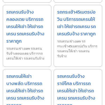
รถเครนรับจ้าง
รถกระเช้า45เมตรบ่อ
คลองเตย บริการรถ
วิน บริการรถเครนให้
เครนให้เช่า ให้เช่ารถ
เช่า ให้เช่ารถเครน รถ
เครน รถเครนรับจ้าง
เครนรับจ้าง ราคาถูก
ราคาถูก
รถเครนเช่า.com รถ
กระเช้า45เมตรบ่อวิน บริการ
รถเครนเช่า.com รถเครน
รถเครนให้เช่า รถเครน
รับจ้างคลองเตย บริการรถ
รับจ้าง
เครนให้เช่า รถเครนรับจ้าง
รถเครนให้เช่า
รถเครนรับจ้าง
บางพลัด บริการรถ
ราษีไศล บริการรถ
เครนให้เช่า ให้เช่ารถ
เครนให้เช่า ให้เช่ารถ
เครน รถเครนรับจ้าง
เครน รถเครนรับจ้าง