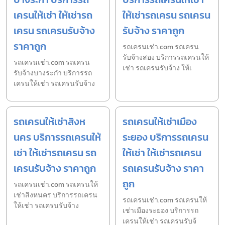
เครนให้เช่า ให้เช่ารถ
ให้เช่ารถเครน รถเครน
เครน รถเครนรับจ้าง
รับจ้าง ราคาถูก
ราคาถูก
รถเครนเช่า.com รถเครน
รับจ้างสอง บริการรถเครนให้
รถเครนเช่า.com รถเครน
เช่า รถเครนรับจ้าง ให้เ
รับจ้างบางระกำ บริการรถ
เครนให้เช่า รถเครนรับจ้าง
รถเครนให้เช่าสิงห
รถเครนให้เช่าเมือง
นคร บริการรถเครนให้
ระยอง บริการรถเครน
เช่า ให้เช่ารถเครน รถ
ให้เช่า ให้เช่ารถเครน
เครนรับจ้าง ราคาถูก
รถเครนรับจ้าง ราคา
ถูก
รถเครนเช่า.com รถเครนให้
เช่าสิงหนคร บริการรถเครน
รถเครนเช่า.com รถเครนให้
ให้เช่า รถเครนรับจ้าง
เช่าเมืองระยอง บริการรถ
เครนให้เช่า รถเครนรับจ้