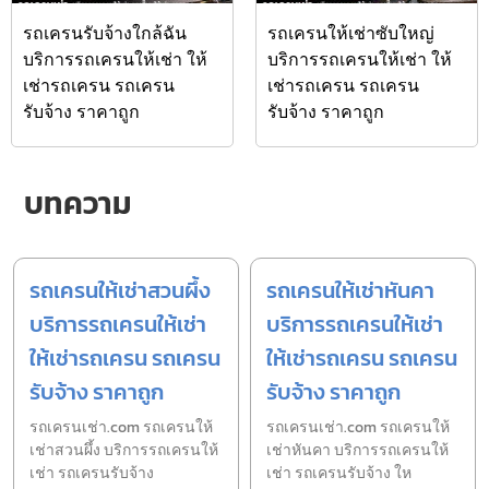
รถเครนรับจ้างใกล้ฉัน
รถเครนให้เช่าซับใหญ่
บริการรถเครนให้เช่า ให้
บริการรถเครนให้เช่า ให้
เช่ารถเครน รถเครน
เช่ารถเครน รถเครน
รับจ้าง ราคาถูก
รับจ้าง ราคาถูก
บทความ
รถเครนให้เช่าสวนผึ้ง
รถเครนให้เช่าหันคา
บริการรถเครนให้เช่า
บริการรถเครนให้เช่า
ให้เช่ารถเครน รถเครน
ให้เช่ารถเครน รถเครน
รับจ้าง ราคาถูก
รับจ้าง ราคาถูก
รถเครนเช่า.com รถเครนให้
รถเครนเช่า.com รถเครนให้
เช่าสวนผึ้ง บริการรถเครนให้
เช่าหันคา บริการรถเครนให้
เช่า รถเครนรับจ้าง
เช่า รถเครนรับจ้าง ให