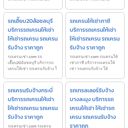
รถเฮี๊ยบ20ล้อชลบุรี
รถเครนให้เช่าภาชี
บริการรถเครนให้เช่า
บริการรถเครนให้เช่า
ให้เช่ารถเครน รถเครน
ให้เช่ารถเครน รถเครน
รับจ้าง ราคาถูก
รับจ้าง ราคาถูก
รถเครนเช่า.com รถ
รถเครนเช่า.com รถเครนให้
เฮี๊ยบ20ล้อชลบุรี บริการรถ
เช่าภาชี บริการรถเครนให้
เครนให้เช่า รถเครนรับจ้าง ใ
เช่า รถเครนรับจ้าง ให้
รถเครนรับจ้างกระบี่
รถเทรลเลอร์รับจ้าง
บริการรถเครนให้เช่า
บางละมุง บริการรถ
ให้เช่ารถเครน รถเครน
เครนให้เช่า ให้เช่ารถ
รับจ้าง ราคาถูก
เครน รถเครนรับจ้าง
ราคาถูก
รถเครนเช่า.com รถเครน