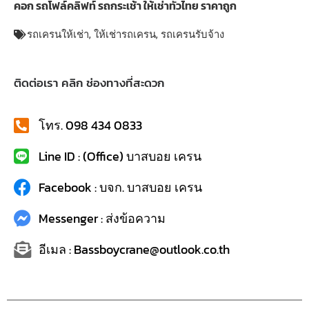
คอก รถโฟล์คลิฟท์ รถกระเช้า ให้เช่าทั่วไทย ราคาถูก
รถเครนให้เช่า
,
ให้เช่ารถเครน
,
รถเครนรับจ้าง
ติดต่อเรา คลิก ช่องทางที่สะดวก
โทร. 098 434 0833
Line ID : (Office) บาสบอย เครน
Facebook : บจก. บาสบอย เครน
Messenger : ส่งข้อความ
อีเมล : Bassboycrane@outlook.co.th