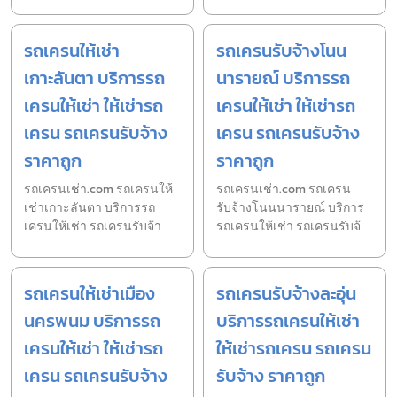
รถเครนให้เช่า
รถเครนรับจ้างโนน
เกาะลันตา บริการรถ
นารายณ์ บริการรถ
เครนให้เช่า ให้เช่ารถ
เครนให้เช่า ให้เช่ารถ
เครน รถเครนรับจ้าง
เครน รถเครนรับจ้าง
ราคาถูก
ราคาถูก
รถเครนเช่า.com รถเครนให้
รถเครนเช่า.com รถเครน
เช่าเกาะลันตา บริการรถ
รับจ้างโนนนารายณ์ บริการ
เครนให้เช่า รถเครนรับจ้า
รถเครนให้เช่า รถเครนรับจ้
รถเครนให้เช่าเมือง
รถเครนรับจ้างละอุ่น
นครพนม บริการรถ
บริการรถเครนให้เช่า
เครนให้เช่า ให้เช่ารถ
ให้เช่ารถเครน รถเครน
เครน รถเครนรับจ้าง
รับจ้าง ราคาถูก