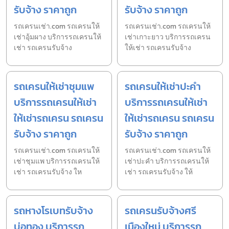
รับจ้าง ราคาถูก
รับจ้าง ราคาถูก
รถเครนเช่า.com รถเครนให้
รถเครนเช่า.com รถเครนให้
เช่าอุ้มผาง บริการรถเครนให้
เช่าเกาะยาว บริการรถเครน
เช่า รถเครนรับจ้าง
ให้เช่า รถเครนรับจ้าง
รถเครนให้เช่าชุมแพ
รถเครนให้เช่าปะคำ
บริการรถเครนให้เช่า
บริการรถเครนให้เช่า
ให้เช่ารถเครน รถเครน
ให้เช่ารถเครน รถเครน
รับจ้าง ราคาถูก
รับจ้าง ราคาถูก
รถเครนเช่า.com รถเครนให้
รถเครนเช่า.com รถเครนให้
เช่าชุมแพ บริการรถเครนให้
เช่าปะคำ บริการรถเครนให้
เช่า รถเครนรับจ้าง ให
เช่า รถเครนรับจ้าง ให้
รถหางโรเบทรับจ้าง
รถเครนรับจ้างศรี
บ่อทอง บริการรถ
เมืองใหม่ บริการรถ