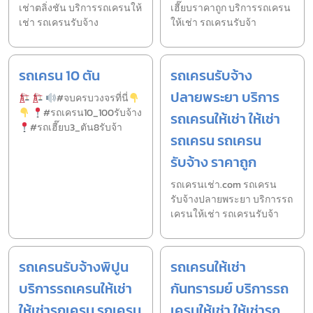
เช่าตลิ่งชัน บริการรถเครนให้
เฮี๊ยบราคาถูก บริการรถเครน
เช่า รถเครนรับจ้าง
ให้เช่า รถเครนรับจ้า
รถเครน 10 ตัน
รถเครนรับจ้าง
ปลายพระยา บริการ
#จบครบวงจรที่นี่
#รถเครน10_100รับจ้าง
รถเครนให้เช่า ให้เช่า
#รถเฮี๊ยบ3_ตัน8รับจ้า
รถเครน รถเครน
รับจ้าง ราคาถูก
รถเครนเช่า.com รถเครน
รับจ้างปลายพระยา บริการรถ
เครนให้เช่า รถเครนรับจ้า
รถเครนรับจ้างพิปูน
รถเครนให้เช่า
บริการรถเครนให้เช่า
กันทรารมย์ บริการรถ
ให้เช่ารถเครน รถเครน
เครนให้เช่า ให้เช่ารถ