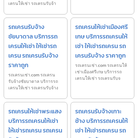
เครนให้เช่า รถเครนรับจ้า
รถเครนรับจ้าง
รถเครนให้เช่าเมืองศรี
ชัยบาดาล บริการรถ
เกษ บริการรถเครนให้
เครนให้เช่า ให้เช่ารถ
เช่า ให้เช่ารถเครน รถ
เครน รถเครนรับจ้าง
เครนรับจ้าง ราคาถูก
ราคาถูก
รถเครนเช่า.com รถเครนให้
เช่าเมืองศรีเกษ บริการรถ
รถเครนเช่า.com รถเครน
เครนให้เช่า รถเครนรับจ
รับจ้างชัยบาดาล บริการรถ
เครนให้เช่า รถเครนรับจ้าง
รถเครนให้เช่าพระแสง
รถเครนรับจ้างเกาะ
บริการรถเครนให้เช่า
ช้าง บริการรถเครนให้
ให้เช่ารถเครน รถเครน
เช่า ให้เช่ารถเครน รถ