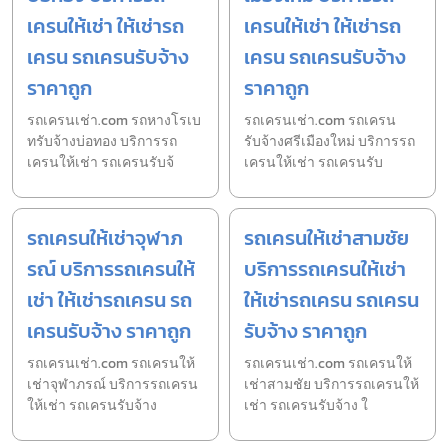
เครนให้เช่า ให้เช่ารถ
เครนให้เช่า ให้เช่ารถ
เครน รถเครนรับจ้าง
เครน รถเครนรับจ้าง
ราคาถูก
ราคาถูก
รถเครนเช่า.com รถหางโรเบ
รถเครนเช่า.com รถเครน
ทรับจ้างบ่อทอง บริการรถ
รับจ้างศรีเมืองใหม่ บริการรถ
เครนให้เช่า รถเครนรับจ้
เครนให้เช่า รถเครนรับ
รถเครนให้เช่าจุฬาภ
รถเครนให้เช่าสามชัย
รณ์ บริการรถเครนให้
บริการรถเครนให้เช่า
เช่า ให้เช่ารถเครน รถ
ให้เช่ารถเครน รถเครน
เครนรับจ้าง ราคาถูก
รับจ้าง ราคาถูก
รถเครนเช่า.com รถเครนให้
รถเครนเช่า.com รถเครนให้
เช่าจุฬาภรณ์ บริการรถเครน
เช่าสามชัย บริการรถเครนให้
ให้เช่า รถเครนรับจ้าง
เช่า รถเครนรับจ้าง ใ