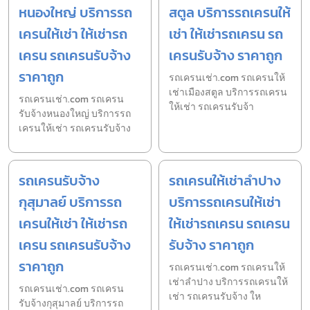
หนองใหญ่ บริการรถ
สตูล บริการรถเครนให้
เครนให้เช่า ให้เช่ารถ
เช่า ให้เช่ารถเครน รถ
เครน รถเครนรับจ้าง
เครนรับจ้าง ราคาถูก
ราคาถูก
รถเครนเช่า.com รถเครนให้
เช่าเมืองสตูล บริการรถเครน
รถเครนเช่า.com รถเครน
ให้เช่า รถเครนรับจ้า
รับจ้างหนองใหญ่ บริการรถ
เครนให้เช่า รถเครนรับจ้าง
รถเครนรับจ้าง
รถเครนให้เช่าลำปาง
กุสุมาลย์ บริการรถ
บริการรถเครนให้เช่า
เครนให้เช่า ให้เช่ารถ
ให้เช่ารถเครน รถเครน
เครน รถเครนรับจ้าง
รับจ้าง ราคาถูก
ราคาถูก
รถเครนเช่า.com รถเครนให้
เช่าลำปาง บริการรถเครนให้
รถเครนเช่า.com รถเครน
เช่า รถเครนรับจ้าง ให
รับจ้างกุสุมาลย์ บริการรถ