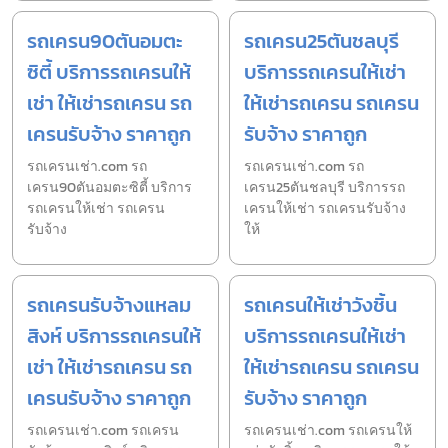
รถเครน90ตันอมตะ
รถเครน25ตันชลบุรี
ซิตี้ บริการรถเครนให้
บริการรถเครนให้เช่า
เช่า ให้เช่ารถเครน รถ
ให้เช่ารถเครน รถเครน
เครนรับจ้าง ราคาถูก
รับจ้าง ราคาถูก
รถเครนเช่า.com รถ
รถเครนเช่า.com รถ
เครน90ตันอมตะซิตี้ บริการ
เครน25ตันชลบุรี บริการรถ
รถเครนให้เช่า รถเครน
เครนให้เช่า รถเครนรับจ้าง
รับจ้าง
ให้
รถเครนรับจ้างแหลม
รถเครนให้เช่าวังชิ้น
สิงห์ บริการรถเครนให้
บริการรถเครนให้เช่า
เช่า ให้เช่ารถเครน รถ
ให้เช่ารถเครน รถเครน
เครนรับจ้าง ราคาถูก
รับจ้าง ราคาถูก
รถเครนเช่า.com รถเครน
รถเครนเช่า.com รถเครนให้