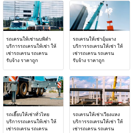
รถเครนให้เช่านบพิตำ
รถเครนให้เช่าอุ้มผาง
บริการรถเครนให้เช่า ให้
บริการรถเครนให้เช่า ให้
เช่ารถเครน รถเครน
เช่ารถเครน รถเครน
รับจ้าง ราคาถูก
รับจ้าง ราคาถูก
รถเฮี๊ยบให้เช่าทั่วไทย
รถเครนให้เช่าเวียงแหง
บริการรถเครนให้เช่า ให้
บริการรถเครนให้เช่า ให้
เช่ารถเครน รถเครน
เช่ารถเครน รถเครน