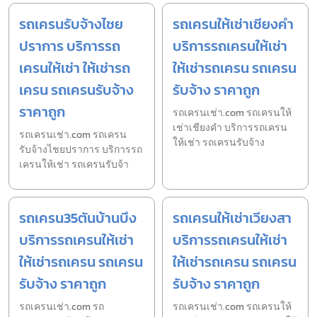
รถเครนรับจ้างไชย
รถเครนให้เช่าเชียงคำ
ปราการ บริการรถ
บริการรถเครนให้เช่า
เครนให้เช่า ให้เช่ารถ
ให้เช่ารถเครน รถเครน
เครน รถเครนรับจ้าง
รับจ้าง ราคาถูก
ราคาถูก
รถเครนเช่า.com รถเครนให้
เช่าเชียงคำ บริการรถเครน
รถเครนเช่า.com รถเครน
ให้เช่า รถเครนรับจ้าง
รับจ้างไชยปราการ บริการรถ
เครนให้เช่า รถเครนรับจ้า
รถเครน35ตันบ้านบึง
รถเครนให้เช่าเวียงสา
บริการรถเครนให้เช่า
บริการรถเครนให้เช่า
ให้เช่ารถเครน รถเครน
ให้เช่ารถเครน รถเครน
รับจ้าง ราคาถูก
รับจ้าง ราคาถูก
รถเครนเช่า.com รถ
รถเครนเช่า.com รถเครนให้