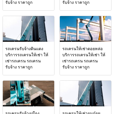
รับจ้าง ราคาถูก
รับจ้าง ราคาถูก
รถเครนรับจ้างดินแดง
รถเครนให้เช่าดอยหล่อ
บริการรถเครนให้เช่า ให้
บริการรถเครนให้เช่า ให้
เช่ารถเครน รถเครน
เช่ารถเครน รถเครน
รับจ้าง ราคาถูก
รับจ้าง ราคาถูก
รถเครนรับจ้างเมือง
รถเครนให้เช่าอมก๋อย