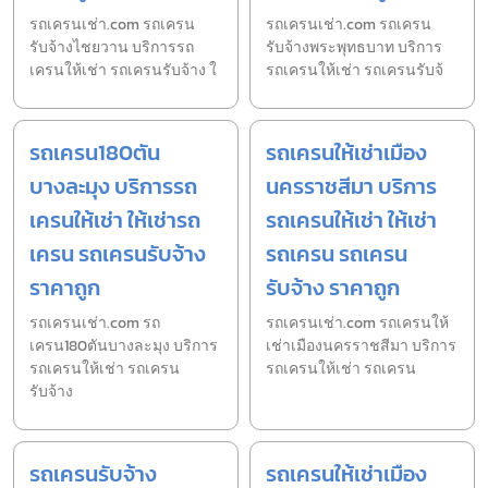
รถเครนเช่า.com รถเครน
รถเครนเช่า.com รถเครน
รับจ้างไชยวาน บริการรถ
รับจ้างพระพุทธบาท บริการ
เครนให้เช่า รถเครนรับจ้าง ใ
รถเครนให้เช่า รถเครนรับจ้
รถเครน180ตัน
รถเครนให้เช่าเมือง
บางละมุง บริการรถ
นครราชสีมา บริการ
เครนให้เช่า ให้เช่ารถ
รถเครนให้เช่า ให้เช่า
เครน รถเครนรับจ้าง
รถเครน รถเครน
ราคาถูก
รับจ้าง ราคาถูก
รถเครนเช่า.com รถ
รถเครนเช่า.com รถเครนให้
เครน180ตันบางละมุง บริการ
เช่าเมืองนครราชสีมา บริการ
รถเครนให้เช่า รถเครน
รถเครนให้เช่า รถเครน
รับจ้าง
รถเครนรับจ้าง
รถเครนให้เช่าเมือง