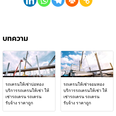
บทความ
รถเครนให้เช่าบ่อทอง
รถเครนให้เช่าจอมทอง
บริการรถเครนให้เช่า ให้
บริการรถเครนให้เช่า ให้
เช่ารถเครน รถเครน
เช่ารถเครน รถเครน
รับจ้าง ราคาถูก
รับจ้าง ราคาถูก