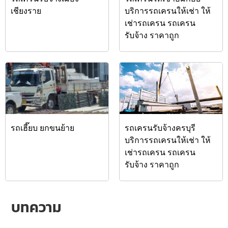
เชียงราย
บริการรถเครนให้เช่า ให้
เช่ารถเครน รถเครน
รับจ้าง ราคาถูก
รถเฮี๊ยบ ยกขนย้าย
รถเครนรับจ้างครบุรี
บริการรถเครนให้เช่า ให้
เช่ารถเครน รถเครน
รับจ้าง ราคาถูก
บทความ