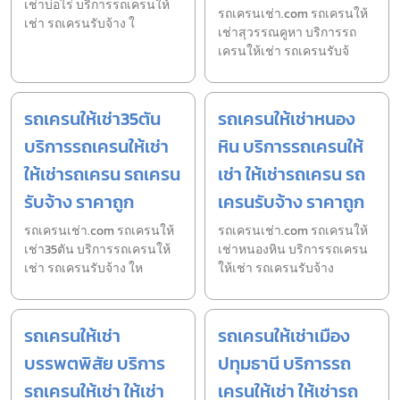
เช่าบ่อไร่ บริการรถเครนให้
รถเครนเช่า.com รถเครนให้
เช่า รถเครนรับจ้าง ใ
เช่าสุวรรณคูหา บริการรถ
เครนให้เช่า รถเครนรับจ้
รถเครนให้เช่า35ตัน
รถเครนให้เช่าหนอง
บริการรถเครนให้เช่า
หิน บริการรถเครนให้
ให้เช่ารถเครน รถเครน
เช่า ให้เช่ารถเครน รถ
รับจ้าง ราคาถูก
เครนรับจ้าง ราคาถูก
รถเครนเช่า.com รถเครนให้
รถเครนเช่า.com รถเครนให้
เช่า35ตัน บริการรถเครนให้
เช่าหนองหิน บริการรถเครน
เช่า รถเครนรับจ้าง ให
ให้เช่า รถเครนรับจ้าง
รถเครนให้เช่า
รถเครนให้เช่าเมือง
บรรพตพิสัย บริการ
ปทุมธานี บริการรถ
รถเครนให้เช่า ให้เช่า
เครนให้เช่า ให้เช่ารถ