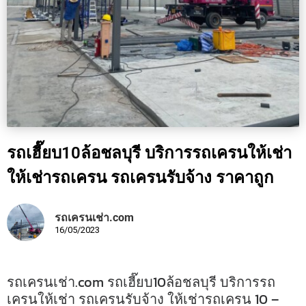
รถเฮี๊ยบ10ล้อชลบุรี บริการรถเครนให้เช่า
ให้เช่ารถเครน รถเครนรับจ้าง ราคาถูก
รถเครนเช่า.com
16/05/2023
รถเครนเช่า.com รถเฮี๊ยบ10ล้อชลบุรี บริการรถ
เครนให้เช่า รถเครนรับจ้าง ให้เช่ารถเครน 10 –