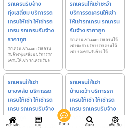
รถเครนรับจ้าง
รถเครนให้เช่าชะอำ
ทุ่งเสลี่ยม บริการรถ
บริการรถเครนให้เช่า
เครนให้เช่า ให้เช่ารถ
ให้เช่ารถเครน รถเครน
เครน รถเครนรับจ้าง
รับจ้าง ราคาถูก
ราคาถูก
รถเครนเช่า.com รถเครนให้
เช่าชะอำ บริการรถเครนให้
รถเครนเช่า.com รถเครน
เช่า รถเครนรับจ้าง ให้
รับจ้างทุ่งเสลี่ยม บริการรถ
เครนให้เช่า รถเครนรับจ
รถเครนให้เช่า
รถเครนให้เช่า
บางพลัด บริการรถ
บ้านเขว้า บริการรถ
เครนให้เช่า ให้เช่ารถ
เครนให้เช่า ให้เช่ารถ
เครน รถเครนรับจ้าง
เครน รถเครนรับจ้าง
ราคาถูก
ราคาถูก
ติดต่อ
หน้าหลัก
เมนู
ค้นหา
เพิ่มเติม
รถเครนเช่า.com รถเครนให้
รถเครนเช่า.com รถเครนให้