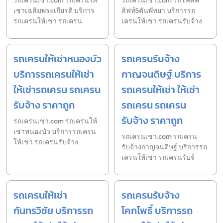
รถเครนเช่า.com รถเครนให้
รถเครนเช่า.com รถโฟล์ค
เช่าเฉลิมพระเกียรติ บริการ
ลิฟท์5ตันพัทยา บริการรถ
รถเครนให้เช่า รถเครน
เครนให้เช่า รถเครนรับจ้าง
รถเครนให้เช่าหนองบัว
รถเครนรับจ้าง
บริการรถเครนให้เช่า
กาญจนดิษฐ์ บริการ
ให้เช่ารถเครน รถเครน
รถเครนให้เช่า ให้เช่า
รับจ้าง ราคาถูก
รถเครน รถเครน
รับจ้าง ราคาถูก
รถเครนเช่า.com รถเครนให้
เช่าหนองบัว บริการรถเครน
รถเครนเช่า.com รถเครน
ให้เช่า รถเครนรับจ้าง
รับจ้างกาญจนดิษฐ์ บริการรถ
เครนให้เช่า รถเครนรับจ้
รถเครนให้เช่า
รถเครนรับจ้าง
กันทรวิชัย บริการรถ
โคกโพธิ์ บริการรถ