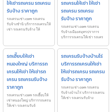
ให้เช่ารถเครน รถเครน
รถเครนให้เช่า ให้เช่า
รับจ้าง ราคาถูก
รถเครน รถเครน
รับจ้าง ราคาถูก
รถเครนเช่า.com รถเครน
รับจ้างชำนิ บริการรถเครนให้
รถเครนเช่า.com รถเครน
เช่า รถเครนรับจ้าง ให้
รับจ้างเมืองสมุทรปราการ
บริการรถเครนให้เช่า รถเคร
รถเฮี๊ยบให้เช่า
รถเครนรับจ้างบ้านไร่
หนองใหญ่ บริการรถ
บริการรถเครนให้เช่า
เครนให้เช่า ให้เช่ารถ
ให้เช่ารถเครน รถเครน
เครน รถเครนรับจ้าง
รับจ้าง ราคาถูก
ราคาถูก
รถเครนเช่า.com รถเครน
รับจ้างบ้านไร่ บริการรถเครน
รถเครนเช่า.com รถเฮี๊ยบให้
ให้เช่า รถเครนรับจ้าง
เช่าหนองใหญ่ บริการรถเครน
ให้เช่า รถเครนรับจ้