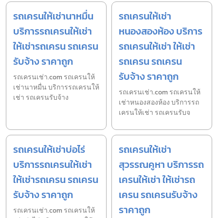
รถเครนให้เช่านาหมื่น
รถเครนให้เช่า
บริการรถเครนให้เช่า
หนองสองห้อง บริการ
ให้เช่ารถเครน รถเครน
รถเครนให้เช่า ให้เช่า
รับจ้าง ราคาถูก
รถเครน รถเครน
รับจ้าง ราคาถูก
รถเครนเช่า.com รถเครนให้
เช่านาหมื่น บริการรถเครนให้
รถเครนเช่า.com รถเครนให้
เช่า รถเครนรับจ้าง
เช่าหนองสองห้อง บริการรถ
เครนให้เช่า รถเครนรับจ
รถเครนให้เช่าบ่อไร่
รถเครนให้เช่า
บริการรถเครนให้เช่า
สุวรรณคูหา บริการรถ
ให้เช่ารถเครน รถเครน
เครนให้เช่า ให้เช่ารถ
รับจ้าง ราคาถูก
เครน รถเครนรับจ้าง
ราคาถูก
รถเครนเช่า.com รถเครนให้