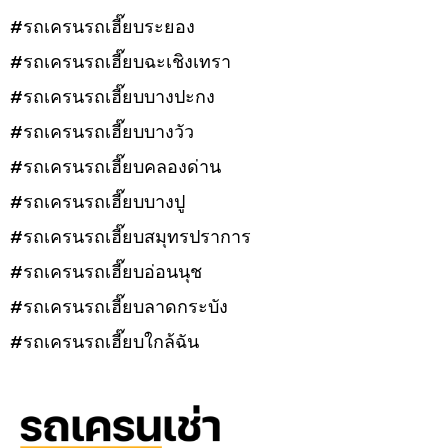
#รถเครนรถเฮี๊ยบระยอง
#รถเครนรถเฮี๊ยบฉะเชิงเทรา
#รถเครนรถเฮี๊ยบบางปะกง
#รถเครนรถเฮี๊ยบบางวัว
#รถเครนรถเฮี๊ยบคลองด่าน
#รถเครนรถเฮี๊ยบบางปู
#รถเครนรถเฮี๊ยบสมุทรปราการ
#รถเครนรถเฮี๊ยบอ่อนนุช
#รถเครนรถเฮี๊ยบลาดกระบัง
#รถเครนรถเฮี๊ยบใกล้ฉัน