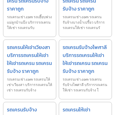
เครน รถเครนรับจ้าง
รถเครน รถเครน
ราคาถูก
รับจ้าง ราคาถูก
รถเครนเช่า.com รถเฮี๊ยบพ่วง
รถเครนเช่า.com รถเครน
แม่ลูกบ้านบึง บริการรถเครน
รับจ้างบางน้ำเปรี้ยว บริการ
ให้เช่า รถเครนรับ
รถเครนให้เช่า รถเครนรั
รถเครนให้เช่าเวียงสา
รถเครนรับจ้างไพศาลี
บริการรถเครนให้เช่า
บริการรถเครนให้เช่า
ให้เช่ารถเครน รถเครน
ให้เช่ารถเครน รถเครน
รับจ้าง ราคาถูก
รับจ้าง ราคาถูก
รถเครนเช่า.com รถเครนให้
รถเครนเช่า.com รถเครน
เช่าเวียงสา บริการรถเครนให้
รับจ้างไพศาลี บริการรถเครน
เช่า รถเครนรับจ้าง
ให้เช่า รถเครนรับจ้าง ใ
รถเครนรับจ้าง
รถเครนให้เช่า