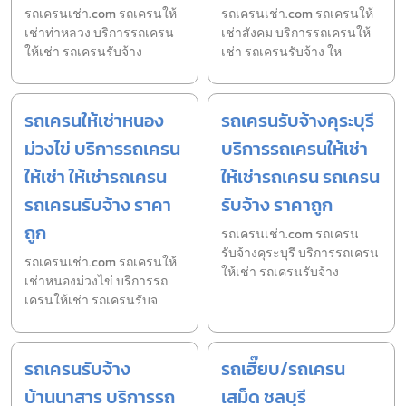
รถเครนเช่า.com รถเครนให้
รถเครนเช่า.com รถเครนให้
เช่าท่าหลวง บริการรถเครน
เช่าสังคม บริการรถเครนให้
ให้เช่า รถเครนรับจ้าง
เช่า รถเครนรับจ้าง ให
รถเครนให้เช่าหนอง
รถเครนรับจ้างคุระบุรี
ม่วงไข่ บริการรถเครน
บริการรถเครนให้เช่า
ให้เช่า ให้เช่ารถเครน
ให้เช่ารถเครน รถเครน
รถเครนรับจ้าง ราคา
รับจ้าง ราคาถูก
ถูก
รถเครนเช่า.com รถเครน
รับจ้างคุระบุรี บริการรถเครน
รถเครนเช่า.com รถเครนให้
ให้เช่า รถเครนรับจ้าง
เช่าหนองม่วงไข่ บริการรถ
เครนให้เช่า รถเครนรับจ
รถเครนรับจ้าง
รถเฮี๊ยบ/รถเครน
บ้านนาสาร บริการรถ
เสม็ด ชลบุรี