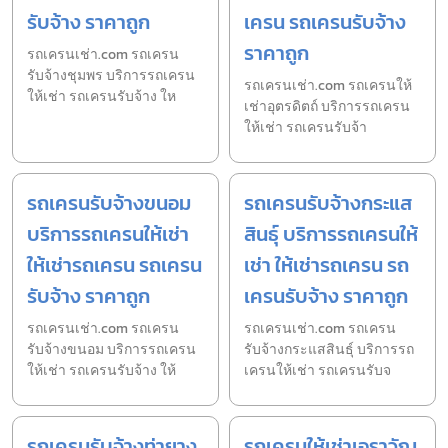
รับจ้าง ราคาถูก
เครน รถเครนรับจ้าง
ราคาถูก
รถเครนเช่า.com รถเครน
รับจ้างชุมพร บริการรถเครน
รถเครนเช่า.com รถเครนให้
ให้เช่า รถเครนรับจ้าง ให
เช่าอุตรดิตถ์ บริการรถเครน
ให้เช่า รถเครนรับจ้า
รถเครนรับจ้างขนอม
รถเครนรับจ้างกระแส
บริการรถเครนให้เช่า
สินธุ์ บริการรถเครนให้
ให้เช่ารถเครน รถเครน
เช่า ให้เช่ารถเครน รถ
รับจ้าง ราคาถูก
เครนรับจ้าง ราคาถูก
รถเครนเช่า.com รถเครน
รถเครนเช่า.com รถเครน
รับจ้างขนอม บริการรถเครน
รับจ้างกระแสสินธุ์ บริการรถ
ให้เช่า รถเครนรับจ้าง ให้
เครนให้เช่า รถเครนรับจ
รถเครนรับจ้างท่ายาง
รถเครนให้เช่าเอราวัณ