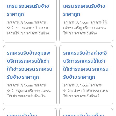
เครน รถเครนรับจ้าง
เครน รถเครนรับจ้าง
ราคาถูก
ราคาถูก
รถเครนเช่า.com รถเครน
รถเครนเช่า.com รถเครนให้
รับจ้างยางตลาด บริการรถ
เช่าพรเจริญ บริการรถเครน
เครนให้เช่า รถเครนรับจ้าง
ให้เช่า รถเครนรับจ้าง
รถเครนรับจ้างชุมแพ
รถเครนรับจ้างคำชะอี
บริการรถเครนให้เช่า
บริการรถเครนให้เช่า
ให้เช่ารถเครน รถเครน
ให้เช่ารถเครน รถเครน
รับจ้าง ราคาถูก
รับจ้าง ราคาถูก
รถเครนเช่า.com รถเครน
รถเครนเช่า.com รถเครน
รับจ้างชุมแพ บริการรถเครน
รับจ้างคำชะอี บริการรถเครน
ให้เช่า รถเครนรับจ้าง ให
ให้เช่า รถเครนรับจ้าง ใ
รถเครนรับจ้าง
รถเครนรับจ้างเมือง