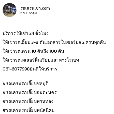
รถเครนเช่า.com
27/11/2023
บริการให้เช่า 24 ชั่วโมง
ให้เช่ารถเฮี๊ยบ 3-8 ตันเอกสารใบเซอร์ปจ 2 ครบทุกคัน
ให้เช่ารถเครน 10 ตันถึง 100 ตัน
ให้เช่ารถเทเลอร์พื้นเรียบและหางโรเบท
061-6077998ยินดีให้บริการ
#รถเครนรถเฮี๊ยบชลบุรี
#รถเครนรถเฮี๊ยบอมตะนคร
#รถเครนรถเฮี๊ยบพานทอง
#รถเครนรถเฮี๊ยบพนัสนิคม