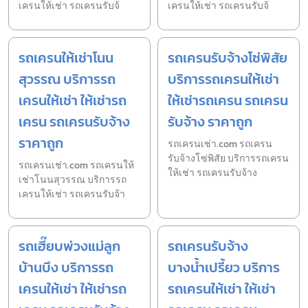
เครนให้เช่า รถเครนรับจ้
เครนให้เช่า รถเครนรับจ้
รถเครนให้เช่าโนน
รถเครนรับจ้างโซ่พิสัย
สุวรรณ บริการรถ
บริการรถเครนให้เช่า
เครนให้เช่า ให้เช่ารถ
ให้เช่ารถเครน รถเครน
เครน รถเครนรับจ้าง
รับจ้าง ราคาถูก
ราคาถูก
รถเครนเช่า.com รถเครน
รับจ้างโซ่พิสัย บริการรถเครน
รถเครนเช่า.com รถเครนให้
ให้เช่า รถเครนรับจ้าง
เช่าโนนสุวรรณ บริการรถ
เครนให้เช่า รถเครนรับจ้า
รถเฮี๊ยบพ่วงแม่ลูก
รถเครนรับจ้าง
บ้านบึง บริการรถ
บางน้ำเปรี้ยว บริการ
เครนให้เช่า ให้เช่ารถ
รถเครนให้เช่า ให้เช่า