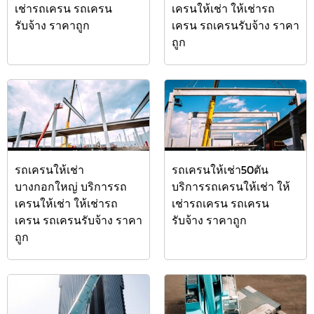
เช่ารถเครน รถเครน
เครนให้เช่า ให้เช่ารถ
รับจ้าง ราคาถูก
เครน รถเครนรับจ้าง ราคา
ถูก
รถเครนให้เช่า
รถเครนให้เช่า50ตัน
บางกอกใหญ่ บริการรถ
บริการรถเครนให้เช่า ให้
เครนให้เช่า ให้เช่ารถ
เช่ารถเครน รถเครน
เครน รถเครนรับจ้าง ราคา
รับจ้าง ราคาถูก
ถูก