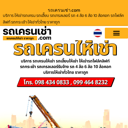
รถเครนเช่า.com
บริการ ให้เช่ารถเครน รถเฮี๊ยบ รถเทรลเลอร์ รถ 4 ล้อ 6 ล้อ 10 ล้อคอก รถโฟล์ค
ลิฟท์ รถกระเช้า ให้เช่าทั่วไทย ราคาถูก