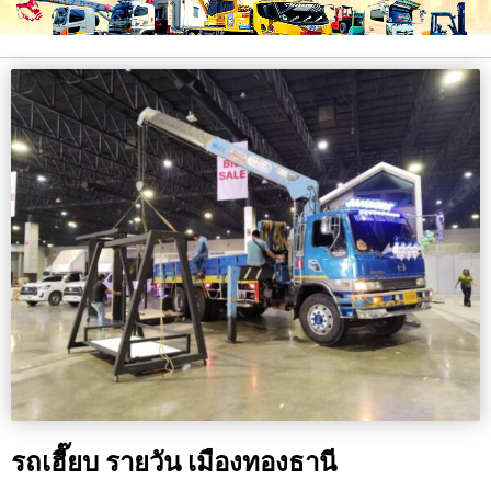
รถเฮี๊ยบ รายวัน เมืองทองธานี