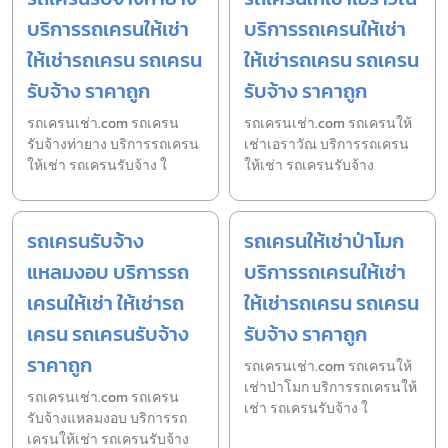
บริการรถเครนให้เช่า
บริการรถเครนให้เช่า
ให้เช่ารถเครน รถเครน
ให้เช่ารถเครน รถเครน
รับจ้าง ราคาถูก
รับจ้าง ราคาถูก
รถเครนเช่า.com รถเครน
รถเครนเช่า.com รถเครนให้
รับจ้างท่ายาง บริการรถเครน
เช่าเอราวัณ บริการรถเครน
ให้เช่า รถเครนรับจ้าง ใ
ให้เช่า รถเครนรับจ้าง
รถเครนรับจ้าง
รถเครนให้เช่าป่าโมก
แหลมงอบ บริการรถ
บริการรถเครนให้เช่า
เครนให้เช่า ให้เช่ารถ
ให้เช่ารถเครน รถเครน
เครน รถเครนรับจ้าง
รับจ้าง ราคาถูก
ราคาถูก
รถเครนเช่า.com รถเครนให้
เช่าป่าโมก บริการรถเครนให้
รถเครนเช่า.com รถเครน
เช่า รถเครนรับจ้าง ใ
รับจ้างแหลมงอบ บริการรถ
เครนให้เช่า รถเครนรับจ้าง