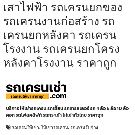
เสาไฟฟ้า รถเครนยกของ
รถเครนงานก่อสร้าง รถ
เครนยกหลังคา รถเครน
โรงงาน รถเครนยกโครง
หลังคาโรงงาน ราคาถูก
บริการ ให้เช่ารถเครน รถเฮี๊ยบ รถเทรลเลอร์ รถ 4 ล้อ 6 ล้อ 10 ล้อ
คอก รถโฟล์คลิฟท์ รถกระเช้า ให้เช่าทั่วไทย ราคาถูก
รถเครนให้เช่า
,
ให้เช่ารถเครน
,
รถเครนรับจ้าง