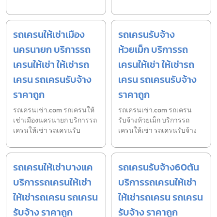
รถเครนให้เช่าเมือง
รถเครนรับจ้าง
นครนายก บริการรถ
ห้วยเม็ก บริการรถ
เครนให้เช่า ให้เช่ารถ
เครนให้เช่า ให้เช่ารถ
เครน รถเครนรับจ้าง
เครน รถเครนรับจ้าง
ราคาถูก
ราคาถูก
รถเครนเช่า.com รถเครนให้
รถเครนเช่า.com รถเครน
เช่าเมืองนครนายก บริการรถ
รับจ้างห้วยเม็ก บริการรถ
เครนให้เช่า รถเครนรับ
เครนให้เช่า รถเครนรับจ้าง
รถเครนให้เช่าบางแค
รถเครนรับจ้าง60ตัน
บริการรถเครนให้เช่า
บริการรถเครนให้เช่า
ให้เช่ารถเครน รถเครน
ให้เช่ารถเครน รถเครน
รับจ้าง ราคาถูก
รับจ้าง ราคาถูก