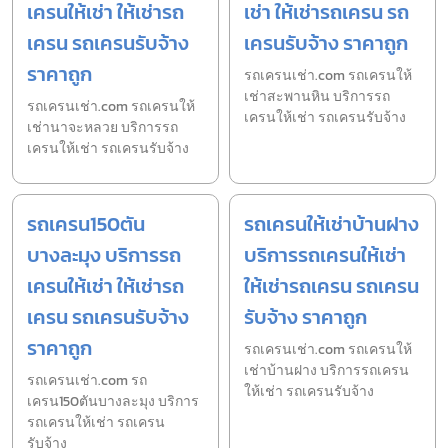
เครนให้เช่า ให้เช่ารถ
เช่า ให้เช่ารถเครน รถ
เครน รถเครนรับจ้าง
เครนรับจ้าง ราคาถูก
ราคาถูก
รถเครนเช่า.com รถเครนให้
เช่าสะพานหิน บริการรถ
รถเครนเช่า.com รถเครนให้
เครนให้เช่า รถเครนรับจ้าง
เช่านาจะหลวย บริการรถ
เครนให้เช่า รถเครนรับจ้าง
รถเครน150ตัน
รถเครนให้เช่าบ้านฝาง
บางละมุง บริการรถ
บริการรถเครนให้เช่า
เครนให้เช่า ให้เช่ารถ
ให้เช่ารถเครน รถเครน
เครน รถเครนรับจ้าง
รับจ้าง ราคาถูก
ราคาถูก
รถเครนเช่า.com รถเครนให้
เช่าบ้านฝาง บริการรถเครน
รถเครนเช่า.com รถ
ให้เช่า รถเครนรับจ้าง
เครน150ตันบางละมุง บริการ
รถเครนให้เช่า รถเครน
รับจ้าง