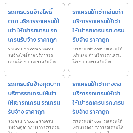
รถเครนรับจ้างโพธิ์
รถเครนให้เช่าหล่มเก่า
ตาก บริการรถเครนให้
บริการรถเครนให้เช่า
เช่า ให้เช่ารถเครน รถ
ให้เช่ารถเครน รถเครน
เครนรับจ้าง ราคาถูก
รับจ้าง ราคาถูก
รถเครนเช่า.com รถเครน
รถเครนเช่า.com รถเครนให้
รับจ้างโพธิ์ตาก บริการรถ
เช่าหล่มเก่า บริการรถเครน
เครนให้เช่า รถเครนรับจ้าง
ให้เช่า รถเครนรับจ้าง
รถเครนรับจ้างกุดบาก
รถเครนให้เช่าหางดง
บริการรถเครนให้เช่า
บริการรถเครนให้เช่า
ให้เช่ารถเครน รถเครน
ให้เช่ารถเครน รถเครน
รับจ้าง ราคาถูก
รับจ้าง ราคาถูก
รถเครนเช่า.com รถเครน
รถเครนเช่า.com รถเครนให้
รับจ้างกุดบาก บริการรถเครน
เช่าหางดง บริการรถเครนให้