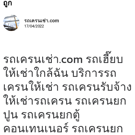
ถูก
รถเครนเช่า.com
17/04/2022
รถเครนเช่า.com รถเฮี๊ยบ
ให้เช่าใกล้ฉัน บริการรถ
เครนให้เช่า รถเครนรับจ้าง
ให้เช่ารถเครน รถเครนยก
ปูน รถเครนยกตู้
คอนเทนเนอร์ รถเครนยก