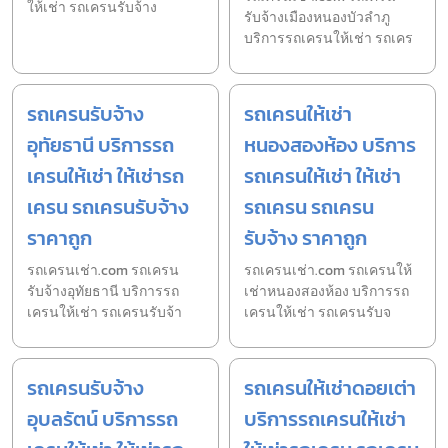
ให้เช่า รถเครนรับจ้าง
รับจ้างเมืองหนองบัวลำภู
บริการรถเครนให้เช่า รถเคร
รถเครนรับจ้าง
รถเครนให้เช่า
อุทัยธานี บริการรถ
หนองสองห้อง บริการ
เครนให้เช่า ให้เช่ารถ
รถเครนให้เช่า ให้เช่า
เครน รถเครนรับจ้าง
รถเครน รถเครน
ราคาถูก
รับจ้าง ราคาถูก
รถเครนเช่า.com รถเครน
รถเครนเช่า.com รถเครนให้
รับจ้างอุทัยธานี บริการรถ
เช่าหนองสองห้อง บริการรถ
เครนให้เช่า รถเครนรับจ้า
เครนให้เช่า รถเครนรับจ
รถเครนรับจ้าง
รถเครนให้เช่าดอยเต่า
อุบลรัตน์ บริการรถ
บริการรถเครนให้เช่า