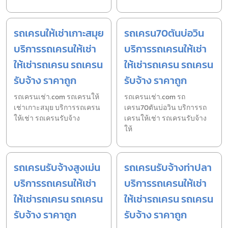
รถเครนให้เช่าเกาะสมุย
รถเครน70ตันบ่อวิน
บริการรถเครนให้เช่า
บริการรถเครนให้เช่า
ให้เช่ารถเครน รถเครน
ให้เช่ารถเครน รถเครน
รับจ้าง ราคาถูก
รับจ้าง ราคาถูก
รถเครนเช่า.com รถเครนให้
รถเครนเช่า.com รถ
เช่าเกาะสมุย บริการรถเครน
เครน70ตันบ่อวิน บริการรถ
ให้เช่า รถเครนรับจ้าง
เครนให้เช่า รถเครนรับจ้าง
ให้
รถเครนรับจ้างสูงเม่น
รถเครนรับจ้างท่าปลา
บริการรถเครนให้เช่า
บริการรถเครนให้เช่า
ให้เช่ารถเครน รถเครน
ให้เช่ารถเครน รถเครน
รับจ้าง ราคาถูก
รับจ้าง ราคาถูก