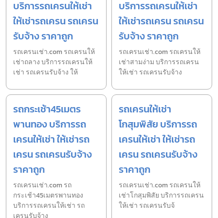
บริการรถเครนให้เช่า
บริการรถเครนให้เช่า
ให้เช่ารถเครน รถเครน
ให้เช่ารถเครน รถเครน
รับจ้าง ราคาถูก
รับจ้าง ราคาถูก
รถเครนเช่า.com รถเครนให้
รถเครนเช่า.com รถเครนให้
เช่าถลาง บริการรถเครนให้
เช่าสามง่าม บริการรถเครน
เช่า รถเครนรับจ้าง ให้
ให้เช่า รถเครนรับจ้าง
รถกระเช้า45เมตร
รถเครนให้เช่า
พานทอง บริการรถ
โกสุมพิสัย บริการรถ
เครนให้เช่า ให้เช่ารถ
เครนให้เช่า ให้เช่ารถ
เครน รถเครนรับจ้าง
เครน รถเครนรับจ้าง
ราคาถูก
ราคาถูก
รถเครนเช่า.com รถ
รถเครนเช่า.com รถเครนให้
กระเช้า45เมตรพานทอง
เช่าโกสุมพิสัย บริการรถเครน
บริการรถเครนให้เช่า รถ
ให้เช่า รถเครนรับจ้
เครนรับจ้าง