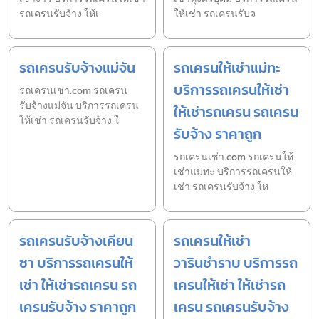
รถเครนรับจ้าง ให้เ
ให้เช่า รถเครนรับจ
รถเครนรับจ้างแม่จัน
รถเครนให้เช่าแม่ทะ
บริการรถเครนให้เช่า
รถเครนเช่า.com รถเครน
รับจ้างแม่จัน บริการรถเครน
ให้เช่ารถเครน รถเครน
ให้เช่า รถเครนรับจ้าง ใ
รับจ้าง ราคาถูก
รถเครนเช่า.com รถเครนให้
เช่าแม่ทะ บริการรถเครนให้
เช่า รถเครนรับจ้าง ให
รถเครนรับจ้างเคียน
รถเครนให้เช่า
ซา บริการรถเครนให้
วารินชำราบ บริการรถ
เช่า ให้เช่ารถเครน รถ
เครนให้เช่า ให้เช่ารถ
เครนรับจ้าง ราคาถูก
เครน รถเครนรับจ้าง