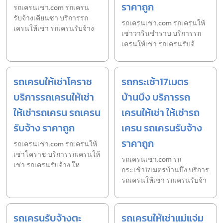
ราคาถูก
รถเครนเช่า.com รถเครน
รับจ้างเคียนซา บริการรถ
รถเครนเช่า.com รถเครนให้
เครนให้เช่า รถเครนรับจ้าง
เช่าวารินชำราบ บริการรถ
เครนให้เช่า รถเครนรับจ้
รถเครนให้เช่าโคราช
รถกระเช้า17เมตร
บริการรถเครนให้เช่า
บ้านบึง บริการรถ
ให้เช่ารถเครน รถเครน
เครนให้เช่า ให้เช่ารถ
รับจ้าง ราคาถูก
เครน รถเครนรับจ้าง
ราคาถูก
รถเครนเช่า.com รถเครนให้
เช่าโคราช บริการรถเครนให้
รถเครนเช่า.com รถ
เช่า รถเครนรับจ้าง ให
กระเช้า17เมตรบ้านบึง บริการ
รถเครนให้เช่า รถเครนรับจ้า
รถเครนรับจ้างตะ
รถเครนให้เช่าแม่แจ่ม