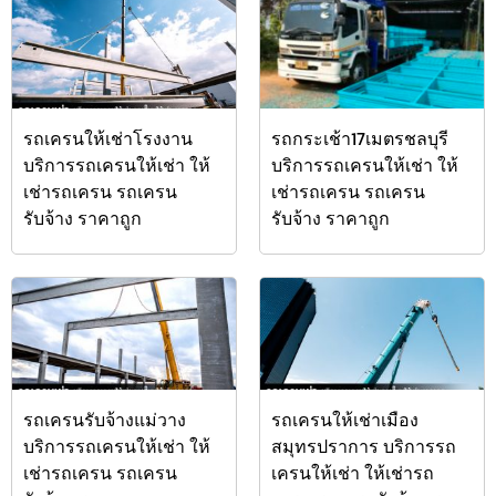
รถเครนให้เช่าโรงงาน
รถกระเช้า17เมตรชลบุรี
บริการรถเครนให้เช่า ให้
บริการรถเครนให้เช่า ให้
เช่ารถเครน รถเครน
เช่ารถเครน รถเครน
รับจ้าง ราคาถูก
รับจ้าง ราคาถูก
รถเครนรับจ้างแม่วาง
รถเครนให้เช่าเมือง
บริการรถเครนให้เช่า ให้
สมุทรปราการ บริการรถ
เช่ารถเครน รถเครน
เครนให้เช่า ให้เช่ารถ