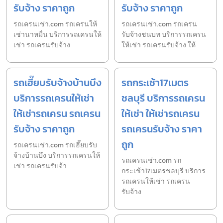
รับจ้าง ราคาถูก
รับจ้าง ราคาถูก
รถเครนเช่า.com รถเครนให้
รถเครนเช่า.com รถเครน
เช่านาหมื่น บริการรถเครนให้
รับจ้างชนบท บริการรถเครน
เช่า รถเครนรับจ้าง
ให้เช่า รถเครนรับจ้าง ให้
รถเฮี๊ยบรับจ้างบ้านบึง
รถกระเช้า17เมตร
บริการรถเครนให้เช่า
ชลบุรี บริการรถเครน
ให้เช่ารถเครน รถเครน
ให้เช่า ให้เช่ารถเครน
รับจ้าง ราคาถูก
รถเครนรับจ้าง ราคา
ถูก
รถเครนเช่า.com รถเฮี๊ยบรับ
จ้างบ้านบึง บริการรถเครนให้
รถเครนเช่า.com รถ
เช่า รถเครนรับจ้า
กระเช้า17เมตรชลบุรี บริการ
รถเครนให้เช่า รถเครน
รับจ้าง