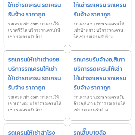
ให้เช่ารถเครน รถเครน
ให้เช่ารถเครน รถเครน
รับจ้าง ราคาถูก
รับจ้าง ราคาถูก
รถเครนเช่า.com รถเครนให้
รถเครนเช่า.com รถเครนให้
เช่าศรีวิไล บริการรถเครนให้
เช่าบ้านฝาง บริการรถเครน
เช่า รถเครนรับจ้าง
ให้เช่า รถเครนรับจ้าง
รถเครนให้เช่าเต่างอย
รถเครนรับจ้างอ,สิเกา
บริการรถเครนให้เช่า
บริการรถเครนให้เช่า
ให้เช่ารถเครน รถเครน
ให้เช่ารถเครน รถเครน
รับจ้าง ราคาถูก
รับจ้าง ราคาถูก
รถเครนเช่า.com รถเครนให้
รถเครนเช่า.com รถเครนรับ
เช่าเต่างอย บริการรถเครนให้
จ้างอ,สิเกา บริการรถเครนให้
เช่า รถเครนรับจ้าง
เช่า รถเครนรับจ้าง
รถเครนให้เช่าสำโรง
รถเฮี๊ยบ10ล้อ