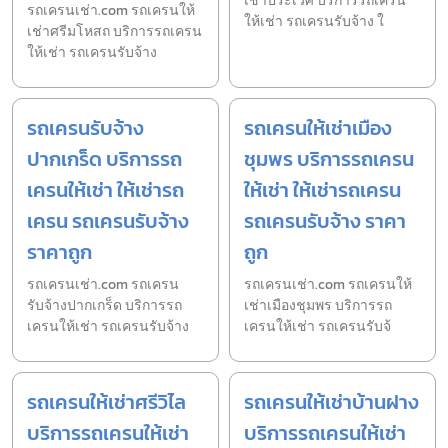
เช่าประเวศ บริการรถเครน
รถเครนเช่า.com รถเครนให้
ให้เช่า รถเครนรับจ้าง ใ
เช่าศรีมโหสถ บริการรถเครน
ให้เช่า รถเครนรับจ้าง
รถเครนรับจ้าง
รถเครนให้เช่าเมือง
ปากเกร็ด บริการรถ
ชุมพร บริการรถเครน
เครนให้เช่า ให้เช่ารถ
ให้เช่า ให้เช่ารถเครน
เครน รถเครนรับจ้าง
รถเครนรับจ้าง ราคา
ราคาถูก
ถูก
รถเครนเช่า.com รถเครน
รถเครนเช่า.com รถเครนให้
รับจ้างปากเกร็ด บริการรถ
เช่าเมืองชุมพร บริการรถ
เครนให้เช่า รถเครนรับจ้าง
เครนให้เช่า รถเครนรับจ้
รถเครนให้เช่าศรีวิไล
รถเครนให้เช่าบ้านฝาง
บริการรถเครนให้เช่า
บริการรถเครนให้เช่า