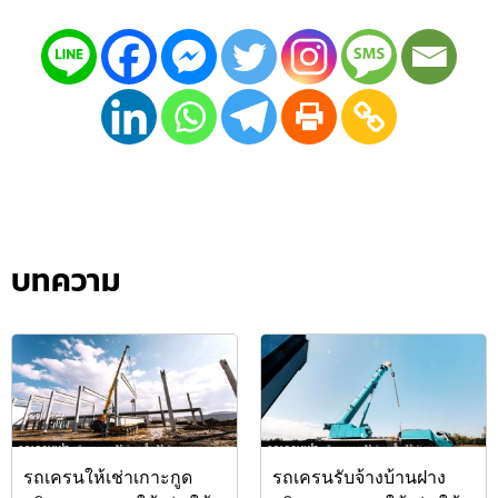
บทความ
รถเครนให้เช่าเกาะกูด
รถเครนรับจ้างบ้านฝาง