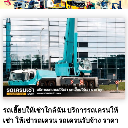
รถเฮี๊ยบให้เช่าใกล้ฉัน บริการรถเครนให้
เช่า ให้เช่ารถเครน รถเครนรับจ้าง ราคา