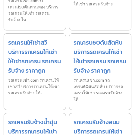
รถเครนเช่า.com รถ
ให้เช่า รถเครนรับจ้าง
เครน190ตันพานทอง บริการ
รถเครนให้เช่า รถเครน
รับจ้าง ให
รถเครนให้เช่าสวี
รถเครน60ตันสัตหีบ
บริการรถเครนให้เช่า
บริการรถเครนให้เช่า
ให้เช่ารถเครน รถเครน
ให้เช่ารถเครน รถเครน
รับจ้าง ราคาถูก
รับจ้าง ราคาถูก
รถเครนเช่า.com รถเครนให้
รถเครนเช่า.com รถ
เช่าสวี บริการรถเครนให้เช่า
เครน60ตันสัตหีบ บริการรถ
รถเครนรับจ้าง ให้เ
เครนให้เช่า รถเครนรับจ้าง
ให้
รถเครนรับจ้างน้ำขุ่น
รถเครนรับจ้างสนม
บริการรถเครนให้เช่า
บริการรถเครนให้เช่า