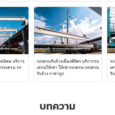
งคนิคม บริการ
รถเครนรับจ้างเมืองพิจิตร บริการรถ
รถ
ช่ารถเครน รถ
เครนให้เช่า ให้เช่ารถเครน รถเครน
เค
ก
รับจ้าง ราคาถูก
รั
บทความ