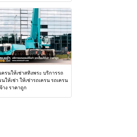
เครนให้เช่าสทิงพระ บริการรถ
รนให้เช่า ให้เช่ารถเครน รถเครน
บจ้าง ราคาถูก