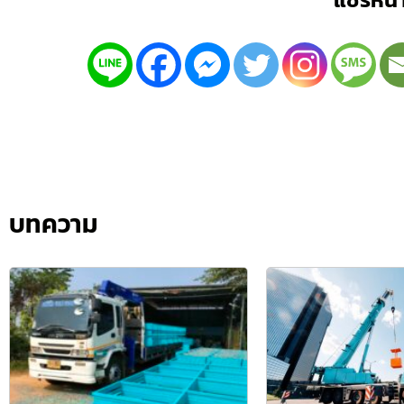
บทความ