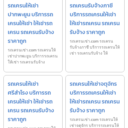
รถเครนให้เช่า
รถเครนรับจ้างภาชี
ปากพะยูน บริการรถ
บริการรถเครนให้เช่า
เครนให้เช่า ให้เช่ารถ
ให้เช่ารถเครน รถเครน
เครน รถเครนรับจ้าง
รับจ้าง ราคาถูก
ราคาถูก
รถเครนเช่า.com รถเครน
รับจ้างภาชี บริการรถเครนให้
รถเครนเช่า.com รถเครนให้
เช่า รถเครนรับจ้าง ให้
เช่าปากพะยูน บริการรถเครน
ให้เช่า รถเครนรับจ้าง
รถเครนให้เช่า
รถเครนให้เช่าจตุจักร
ศรีสำโรง บริการรถ
บริการรถเครนให้เช่า
เครนให้เช่า ให้เช่ารถ
ให้เช่ารถเครน รถเครน
เครน รถเครนรับจ้าง
รับจ้าง ราคาถูก
ราคาถูก
รถเครนเช่า.com รถเครนให้
เช่าจตุจักร บริการรถเครนให้