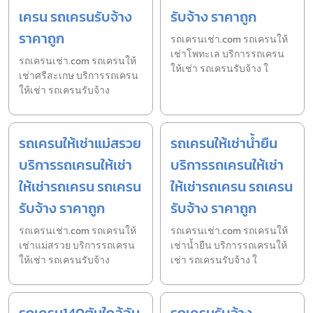
เครน รถเครนรับจ้าง
รับจ้าง ราคาถูก
ราคาถูก
รถเครนเช่า.com รถเครนให้
เช่าโพทะเล บริการรถเครน
รถเครนเช่า.com รถเครนให้
ให้เช่า รถเครนรับจ้าง ใ
เช่าศรีสะเกษ บริการรถเครน
ให้เช่า รถเครนรับจ้าง
รถเครนให้เช่าแม่สรวย
รถเครนให้เช่าน้ำยืน
บริการรถเครนให้เช่า
บริการรถเครนให้เช่า
ให้เช่ารถเครน รถเครน
ให้เช่ารถเครน รถเครน
รับจ้าง ราคาถูก
รับจ้าง ราคาถูก
รถเครนเช่า.com รถเครนให้
รถเครนเช่า.com รถเครนให้
เช่าแม่สรวย บริการรถเครน
เช่าน้ำยืน บริการรถเครนให้
ให้เช่า รถเครนรับจ้าง
เช่า รถเครนรับจ้าง ใ