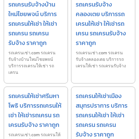
รถเครนรับจ้างบ้าน
รถเครนรับจ้าง
ใหม่ไชยพจน์ บริการ
คลองเตย บริการรถ
รถเครนให้เช่า ให้เช่า
เครนให้เช่า ให้เช่ารถ
รถเครน รถเครน
เครน รถเครนรับจ้าง
รับจ้าง ราคาถูก
ราคาถูก
รถเครนเช่า.com รถเครน
รถเครนเช่า.com รถเครน
รับจ้างบ้านใหม่ไชยพจน์
รับจ้างคลองเตย บริการรถ
บริการรถเครนให้เช่า รถ
เครนให้เช่า รถเครนรับจ้าง
เครน
รถเครนให้เช่าศรีมหา
รถเครนให้เช่าเมือง
โพธิ บริการรถเครนให้
สมุทรปราการ บริการ
เช่า ให้เช่ารถเครน รถ
รถเครนให้เช่า ให้เช่า
เครนรับจ้าง ราคาถูก
รถเครน รถเครน
รับจ้าง ราคาถูก
รถเครนเช่า.com รถเครนให้