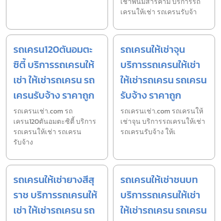
เช่าพนมสารคาม บริการรถ
เครนให้เช่า รถเครนรับจ้า
รถเครน120ตันอมตะ
รถเครนให้เช่าจุน
ซิตี้ บริการรถเครนให้
บริการรถเครนให้เช่า
เช่า ให้เช่ารถเครน รถ
ให้เช่ารถเครน รถเครน
เครนรับจ้าง ราคาถูก
รับจ้าง ราคาถูก
รถเครนเช่า.com รถ
รถเครนเช่า.com รถเครนให้
เครน120ตันอมตะซิตี้ บริการ
เช่าจุน บริการรถเครนให้เช่า
รถเครนให้เช่า รถเครน
รถเครนรับจ้าง ให้เ
รับจ้าง
รถเครนให้เช่ายางสีสุ
รถเครนให้เช่าชนบท
ราช บริการรถเครนให้
บริการรถเครนให้เช่า
เช่า ให้เช่ารถเครน รถ
ให้เช่ารถเครน รถเครน