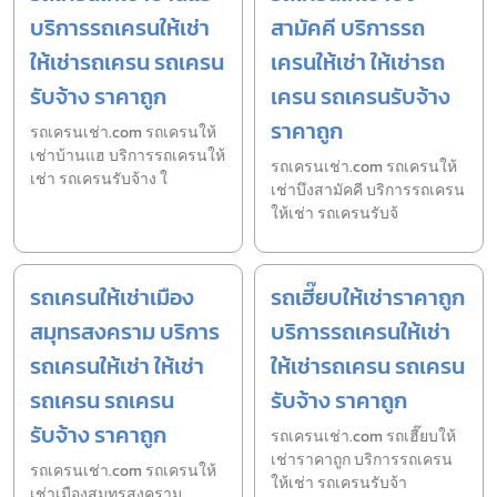
บริการรถเครนให้เช่า
สามัคคี บริการรถ
ให้เช่ารถเครน รถเครน
เครนให้เช่า ให้เช่ารถ
รับจ้าง ราคาถูก
เครน รถเครนรับจ้าง
ราคาถูก
รถเครนเช่า.com รถเครนให้
เช่าบ้านแฮ บริการรถเครนให้
รถเครนเช่า.com รถเครนให้
เช่า รถเครนรับจ้าง ใ
เช่าบึงสามัคคี บริการรถเครน
ให้เช่า รถเครนรับจ้
รถเครนให้เช่าเมือง
รถเฮี๊ยบให้เช่าราคาถูก
สมุทรสงคราม บริการ
บริการรถเครนให้เช่า
รถเครนให้เช่า ให้เช่า
ให้เช่ารถเครน รถเครน
รถเครน รถเครน
รับจ้าง ราคาถูก
รับจ้าง ราคาถูก
รถเครนเช่า.com รถเฮี๊ยบให้
เช่าราคาถูก บริการรถเครน
รถเครนเช่า.com รถเครนให้
ให้เช่า รถเครนรับจ้า
เช่าเมืองสมุทรสงคราม