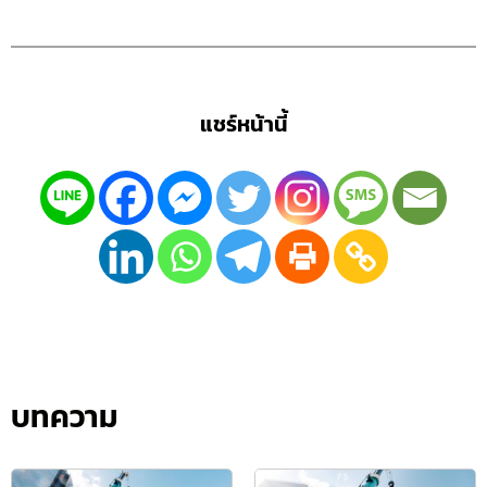
แชร์หน้านี้
บทความ