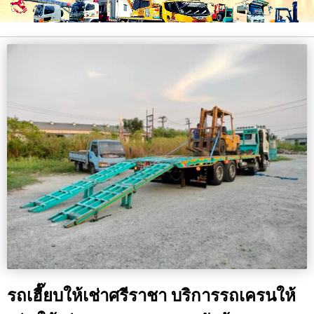
รถเฮี๊ยบให้เช่าศรีราชา บริการรถเครนให้