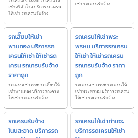
รถเครนเช่า.com รถเครนให้
เช่า รถเครนรับจ้าง
เช่าศรีสำโรง บริการรถเครน
ให้เช่า รถเครนรับจ้าง
รถเฮี๊ยบให้เช่า
รถเครนให้เช่าพระ
พานทอง บริการรถ
พรหม บริการรถเครน
เครนให้เช่า ให้เช่ารถ
ให้เช่า ให้เช่ารถเครน
เครน รถเครนรับจ้าง
รถเครนรับจ้าง ราคา
ราคาถูก
ถูก
รถเครนเช่า.com รถเฮี๊ยบให้
รถเครนเช่า.com รถเครนให้
เช่าพานทอง บริการรถเครน
เช่าพระพรหม บริการรถเครน
ให้เช่า รถเครนรับจ้าง
ให้เช่า รถเครนรับจ้าง
รถเครนรับจ้าง
รถเครนให้เช่าท่าแซะ
โนนสะอาด บริการรถ
บริการรถเครนให้เช่า