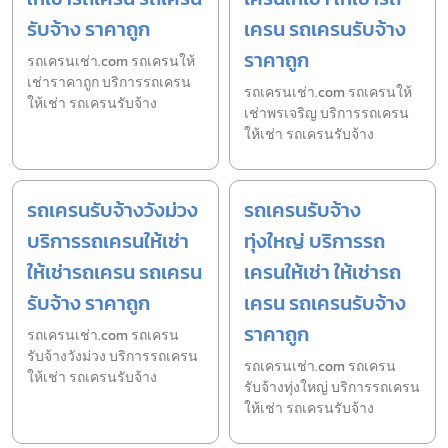
รับจ้าง ราคาถูก
เครน รถเครนรับจ้าง
ราคาถูก
รถเครนเช่า.com รถเครนให้
เช่าราคาถูก บริการรถเครน
รถเครนเช่า.com รถเครนให้
ให้เช่า รถเครนรับจ้าง
เช่าพรเจริญ บริการรถเครน
ให้เช่า รถเครนรับจ้าง
รถเครนรับจ้างวังม่วง
รถเครนรับจ้าง
บริการรถเครนให้เช่า
ทุ่งใหญ่ บริการรถ
ให้เช่ารถเครน รถเครน
เครนให้เช่า ให้เช่ารถ
รับจ้าง ราคาถูก
เครน รถเครนรับจ้าง
ราคาถูก
รถเครนเช่า.com รถเครน
รับจ้างวังม่วง บริการรถเครน
รถเครนเช่า.com รถเครน
ให้เช่า รถเครนรับจ้าง
รับจ้างทุ่งใหญ่ บริการรถเครน
ให้เช่า รถเครนรับจ้าง