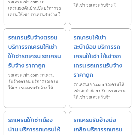
รถเครนเช่า.com รถ
ให้เช่า รถเครนรับจ้าง ใ
เครน190ตันบ้านบึง บริการรถ
เครนให้เช่า รถเครนรับจ้าง ใ
รถเครนรับจ้างตรอน
รถเครนให้เช่า
บริการรถเครนให้เช่า
สะบ้าย้อย บริการรถ
ให้เช่ารถเครน รถเครน
เครนให้เช่า ให้เช่ารถ
รับจ้าง ราคาถูก
เครน รถเครนรับจ้าง
ราคาถูก
รถเครนเช่า.com รถเครน
รับจ้างตรอน บริการรถเครน
รถเครนเช่า.com รถเครนให้
ให้เช่า รถเครนรับจ้าง ให้
เช่าสะบ้าย้อย บริการรถเครน
ให้เช่า รถเครนรับจ้า
รถเครนให้เช่าเมือง
รถเครนรับจ้างบ่อ
น่าน บริการรถเครนให้
เกลือ บริการรถเครน