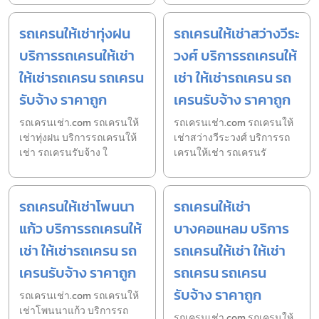
รถเครนให้เช่าทุ่งฝน
รถเครนให้เช่าสว่างวีระ
บริการรถเครนให้เช่า
วงศ์ บริการรถเครนให้
ให้เช่ารถเครน รถเครน
เช่า ให้เช่ารถเครน รถ
รับจ้าง ราคาถูก
เครนรับจ้าง ราคาถูก
รถเครนเช่า.com รถเครนให้
รถเครนเช่า.com รถเครนให้
เช่าทุ่งฝน บริการรถเครนให้
เช่าสว่างวีระวงศ์ บริการรถ
เช่า รถเครนรับจ้าง ใ
เครนให้เช่า รถเครนรั
รถเครนให้เช่าโพนนา
รถเครนให้เช่า
แก้ว บริการรถเครนให้
บางคอแหลม บริการ
เช่า ให้เช่ารถเครน รถ
รถเครนให้เช่า ให้เช่า
เครนรับจ้าง ราคาถูก
รถเครน รถเครน
รับจ้าง ราคาถูก
รถเครนเช่า.com รถเครนให้
เช่าโพนนาแก้ว บริการรถ
รถเครนเช่า.com รถเครนให้