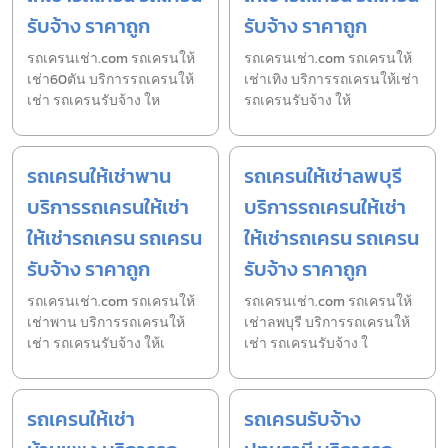
รับจ้าง ราคาถูก
รับจ้าง ราคาถูก
รถเครนเช่า.com รถเครนให้
รถเครนเช่า.com รถเครนให้
เช่า60ตัน บริการรถเครนให้
เช่าเทิง บริการรถเครนให้เช่า
เช่า รถเครนรับจ้าง ให
รถเครนรับจ้าง ให้
รถเครนให้เช่าพาน
รถเครนให้เช่าลพบุรี
บริการรถเครนให้เช่า
บริการรถเครนให้เช่า
ให้เช่ารถเครน รถเครน
ให้เช่ารถเครน รถเครน
รับจ้าง ราคาถูก
รับจ้าง ราคาถูก
รถเครนเช่า.com รถเครนให้
รถเครนเช่า.com รถเครนให้
เช่าพาน บริการรถเครนให้
เช่าลพบุรี บริการรถเครนให้
เช่า รถเครนรับจ้าง ให้เ
เช่า รถเครนรับจ้าง ใ
รถเครนให้เช่า
รถเครนรับจ้าง