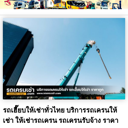
รถเฮี๊ยบให้เช่าทั่วไทย บริการรถเครนให้
เช่า ให้เช่ารถเครน รถเครนรับจ้าง ราคา