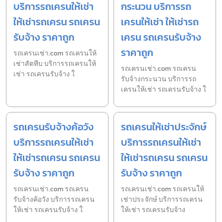
บริการรถเครนให้เช่า
กระนวน บริการรถ
ให้เช่ารถเครน รถเครน
เครนให้เช่า ให้เช่ารถ
รับจ้าง ราคาถูก
เครน รถเครนรับจ้าง
ราคาถูก
รถเครนเช่า.com รถเครนให้
เช่าสัตหีบ บริการรถเครนให้
รถเครนเช่า.com รถเครน
เช่า รถเครนรับจ้าง ใ
รับจ้างกระนวน บริการรถ
เครนให้เช่า รถเครนรับจ้าง ใ
รถเครนรับจ้างค้อวัง
รถเครนให้เช่าประจักษ์
บริการรถเครนให้เช่า
บริการรถเครนให้เช่า
ให้เช่ารถเครน รถเครน
ให้เช่ารถเครน รถเครน
รับจ้าง ราคาถูก
รับจ้าง ราคาถูก
รถเครนเช่า.com รถเครน
รถเครนเช่า.com รถเครนให้
รับจ้างค้อวัง บริการรถเครน
เช่าประจักษ์ บริการรถเครน
ให้เช่า รถเครนรับจ้าง ใ
ให้เช่า รถเครนรับจ้าง