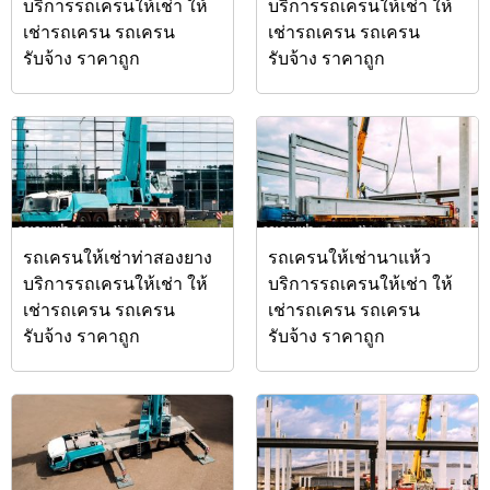
บริการรถเครนให้เช่า ให้
บริการรถเครนให้เช่า ให้
เช่ารถเครน รถเครน
เช่ารถเครน รถเครน
รับจ้าง ราคาถูก
รับจ้าง ราคาถูก
รถเครนให้เช่าท่าสองยาง
รถเครนให้เช่านาแห้ว
บริการรถเครนให้เช่า ให้
บริการรถเครนให้เช่า ให้
เช่ารถเครน รถเครน
เช่ารถเครน รถเครน
รับจ้าง ราคาถูก
รับจ้าง ราคาถูก