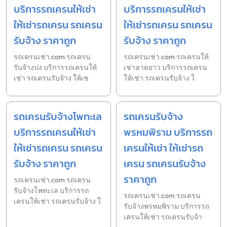
บริการรถเครนให้เช่า
บริการรถเครนให้เช่า
ให้เช่ารถเครน รถเครน
ให้เช่ารถเครน รถเครน
รับจ้าง ราคาถูก
รับจ้าง ราคาถูก
รถเครนเช่า.com รถเครน
รถเครนเช่า.com รถเครนให้
รับจ้างปง บริการรถเครนให้
เช่าลาดยาว บริการรถเครน
เช่า รถเครนรับจ้าง ให้เช
ให้เช่า รถเครนรับจ้าง ใ
รถเครนรับจ้างโพทะเล
รถเครนรับจ้าง
บริการรถเครนให้เช่า
พรหมพิราม บริการรถ
ให้เช่ารถเครน รถเครน
เครนให้เช่า ให้เช่ารถ
รับจ้าง ราคาถูก
เครน รถเครนรับจ้าง
ราคาถูก
รถเครนเช่า.com รถเครน
รับจ้างโพทะเล บริการรถ
รถเครนเช่า.com รถเครน
เครนให้เช่า รถเครนรับจ้าง ใ
รับจ้างพรหมพิราม บริการรถ
เครนให้เช่า รถเครนรับจ้า