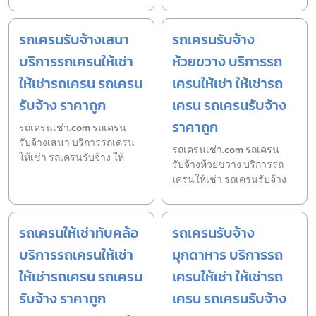
รถเครนรับจ้างเสนา
รถเครนรับจ้าง
บริการรถเครนให้เช่า
ห้วยขวาง บริการรถ
ให้เช่ารถเครน รถเครน
เครนให้เช่า ให้เช่ารถ
รับจ้าง ราคาถูก
เครน รถเครนรับจ้าง
ราคาถูก
รถเครนเช่า.com รถเครน
รับจ้างเสนา บริการรถเครน
รถเครนเช่า.com รถเครน
ให้เช่า รถเครนรับจ้าง ให้
รับจ้างห้วยขวาง บริการรถ
เครนให้เช่า รถเครนรับจ้าง
รถเครนให้เช่าทับคล้อ
รถเครนรับจ้าง
บริการรถเครนให้เช่า
มุกดาหาร บริการรถ
ให้เช่ารถเครน รถเครน
เครนให้เช่า ให้เช่ารถ
รับจ้าง ราคาถูก
เครน รถเครนรับจ้าง