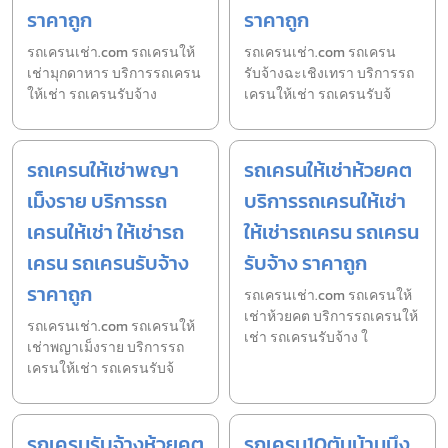
ราคาถูก
ราคาถูก
รถเครนเช่า.com รถเครนให้
รถเครนเช่า.com รถเครน
เช่ามุกดาหาร บริการรถเครน
รับจ้างฉะเชิงเทรา บริการรถ
ให้เช่า รถเครนรับจ้าง
เครนให้เช่า รถเครนรับจ้
รถเครนให้เช่าพญา
รถเครนให้เช่าห้วยคต
เม็งราย บริการรถ
บริการรถเครนให้เช่า
เครนให้เช่า ให้เช่ารถ
ให้เช่ารถเครน รถเครน
เครน รถเครนรับจ้าง
รับจ้าง ราคาถูก
ราคาถูก
รถเครนเช่า.com รถเครนให้
เช่าห้วยคต บริการรถเครนให้
รถเครนเช่า.com รถเครนให้
เช่า รถเครนรับจ้าง ใ
เช่าพญาเม็งราย บริการรถ
เครนให้เช่า รถเครนรับจ้
รถเครนรับจ้างห้วยคต
รถเครน10ตันบ้านบึง