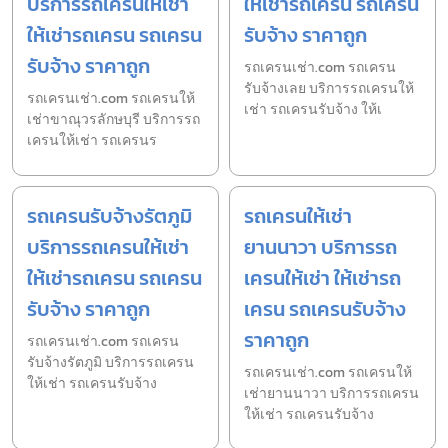
บริการรถเครนให้เช่า
ให้เช่ารถเครน รถเครน
ให้เช่ารถเครน รถเครน
รับจ้าง ราคาถูก
รับจ้าง ราคาถูก
รถเครนเช่า.com รถเครน
รับจ้างเลย บริการรถเครนให้
รถเครนเช่า.com รถเครนให้
เช่า รถเครนรับจ้าง ให้เ
เช่าขาณุวรลักษบุรี บริการรถ
เครนให้เช่า รถเครนร
รถเครนรับจ้างรัตภูมิ
รถเครนให้เช่า
บริการรถเครนให้เช่า
ยานนาวา บริการรถ
ให้เช่ารถเครน รถเครน
เครนให้เช่า ให้เช่ารถ
รับจ้าง ราคาถูก
เครน รถเครนรับจ้าง
ราคาถูก
รถเครนเช่า.com รถเครน
รับจ้างรัตภูมิ บริการรถเครน
รถเครนเช่า.com รถเครนให้
ให้เช่า รถเครนรับจ้าง
เช่ายานนาวา บริการรถเครน
ให้เช่า รถเครนรับจ้าง