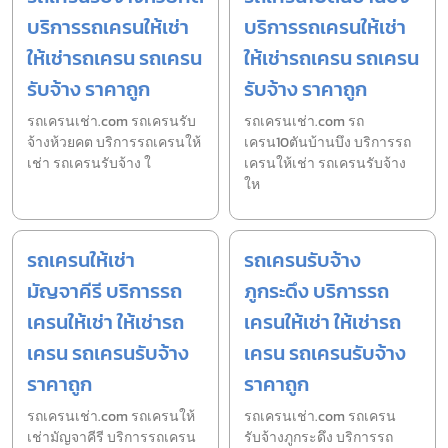
บริการรถเครนให้เช่า
บริการรถเครนให้เช่า
ให้เช่ารถเครน รถเครน
ให้เช่ารถเครน รถเครน
รับจ้าง ราคาถูก
รับจ้าง ราคาถูก
รถเครนเช่า.com รถเครนรับ
รถเครนเช่า.com รถ
จ้างห้วยคต บริการรถเครนให้
เครน10ตันบ้านบึง บริการรถ
เช่า รถเครนรับจ้าง ใ
เครนให้เช่า รถเครนรับจ้าง
ให
รถเครนให้เช่า
รถเครนรับจ้าง
มัญจาคีรี บริการรถ
ภูกระดึง บริการรถ
เครนให้เช่า ให้เช่ารถ
เครนให้เช่า ให้เช่ารถ
เครน รถเครนรับจ้าง
เครน รถเครนรับจ้าง
ราคาถูก
ราคาถูก
รถเครนเช่า.com รถเครนให้
รถเครนเช่า.com รถเครน
เช่ามัญจาคีรี บริการรถเครน
รับจ้างภูกระดึง บริการรถ