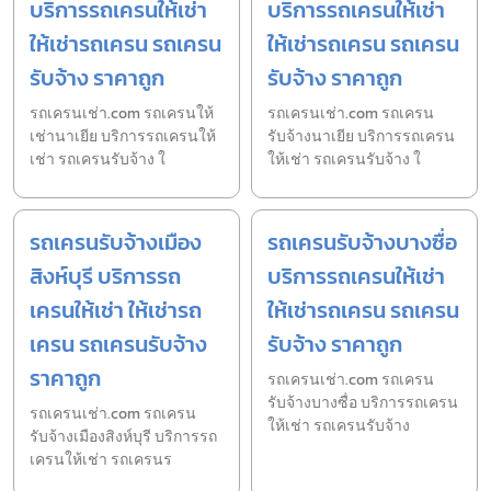
บริการรถเครนให้เช่า
บริการรถเครนให้เช่า
ให้เช่ารถเครน รถเครน
ให้เช่ารถเครน รถเครน
รับจ้าง ราคาถูก
รับจ้าง ราคาถูก
รถเครนเช่า.com รถเครนให้
รถเครนเช่า.com รถเครน
เช่านาเยีย บริการรถเครนให้
รับจ้างนาเยีย บริการรถเครน
เช่า รถเครนรับจ้าง ใ
ให้เช่า รถเครนรับจ้าง ใ
รถเครนรับจ้างเมือง
รถเครนรับจ้างบางซื่อ
สิงห์บุรี บริการรถ
บริการรถเครนให้เช่า
เครนให้เช่า ให้เช่ารถ
ให้เช่ารถเครน รถเครน
เครน รถเครนรับจ้าง
รับจ้าง ราคาถูก
ราคาถูก
รถเครนเช่า.com รถเครน
รับจ้างบางซื่อ บริการรถเครน
รถเครนเช่า.com รถเครน
ให้เช่า รถเครนรับจ้าง
รับจ้างเมืองสิงห์บุรี บริการรถ
เครนให้เช่า รถเครนร