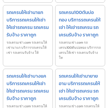
รถเครนให้เช่านาแก
รถเครน100ตันบ่อ
บริการรถเครนให้เช่า
ทอง บริการรถเครนให้
ให้เช่ารถเครน รถเครน
เช่า ให้เช่ารถเครน รถ
รับจ้าง ราคาถูก
เครนรับจ้าง ราคาถูก
รถเครนเช่า.com รถเครนให้
รถเครนเช่า.com รถ
เช่านาแก บริการรถเครนให้
เครน100ตันบ่อทอง บริการรถ
เช่า รถเครนรับจ้าง ให้
เครนให้เช่า รถเครนรับจ้าง
ให
รถเครนให้เช่าบางแค
รถเครนให้เช่านายาย
บริการรถเครนให้เช่า
อาม บริการรถเครนให้
ให้เช่ารถเครน รถเครน
เช่า ให้เช่ารถเครน รถ
รับจ้าง ราคาถูก
เครนรับจ้าง ราคาถูก
รถเครนเช่า.com รถเครนให้
รถเครนเช่า.com รถเครนให้