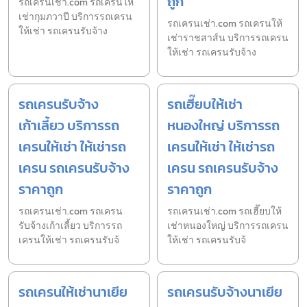
ถูก
รถเครนเช่า.com รถเครนให้
เช่ากุมภวาปี บริการรถเครน
รถเครนเช่า.com รถเครนให้
ให้เช่า รถเครนรับจ้าง
เช่าราชสาส์น บริการรถเครน
ให้เช่า รถเครนรับจ้าง
รถเครนรับจ้าง
รถเฮี๊ยบให้เช่า
เก้าเลี้ยว บริการรถ
หนองใหญ่ บริการรถ
เครนให้เช่า ให้เช่ารถ
เครนให้เช่า ให้เช่ารถ
เครน รถเครนรับจ้าง
เครน รถเครนรับจ้าง
ราคาถูก
ราคาถูก
รถเครนเช่า.com รถเครน
รถเครนเช่า.com รถเฮี๊ยบให้
รับจ้างเก้าเลี้ยว บริการรถ
เช่าหนองใหญ่ บริการรถเครน
เครนให้เช่า รถเครนรับจ้
ให้เช่า รถเครนรับจ้
รถเครนให้เช่านาเยีย
รถเครนรับจ้างนาเยีย