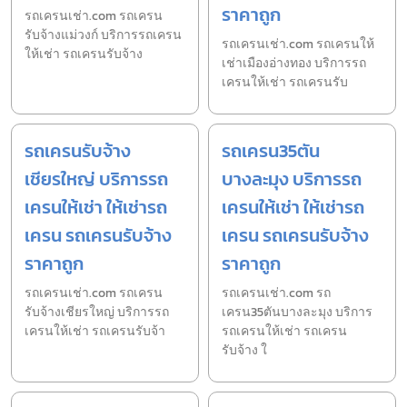
ราคาถูก
รถเครนเช่า.com รถเครน
รับจ้างแม่วงก์ บริการรถเครน
รถเครนเช่า.com รถเครนให้
ให้เช่า รถเครนรับจ้าง
เช่าเมืองอ่างทอง บริการรถ
เครนให้เช่า รถเครนรับ
รถเครนรับจ้าง
รถเครน35ตัน
เชียรใหญ่ บริการรถ
บางละมุง บริการรถ
เครนให้เช่า ให้เช่ารถ
เครนให้เช่า ให้เช่ารถ
เครน รถเครนรับจ้าง
เครน รถเครนรับจ้าง
ราคาถูก
ราคาถูก
รถเครนเช่า.com รถเครน
รถเครนเช่า.com รถ
รับจ้างเชียรใหญ่ บริการรถ
เครน35ตันบางละมุง บริการ
เครนให้เช่า รถเครนรับจ้า
รถเครนให้เช่า รถเครน
รับจ้าง ใ