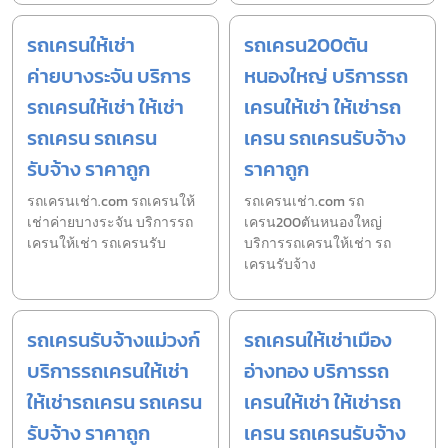
รถเครนให้เช่า
รถเครน200ตัน
ค่ายบางระจัน บริการ
หนองใหญ่ บริการรถ
รถเครนให้เช่า ให้เช่า
เครนให้เช่า ให้เช่ารถ
รถเครน รถเครน
เครน รถเครนรับจ้าง
รับจ้าง ราคาถูก
ราคาถูก
รถเครนเช่า.com รถเครนให้
รถเครนเช่า.com รถ
เช่าค่ายบางระจัน บริการรถ
เครน200ตันหนองใหญ่
เครนให้เช่า รถเครนรับ
บริการรถเครนให้เช่า รถ
เครนรับจ้าง
รถเครนรับจ้างแม่วงก์
รถเครนให้เช่าเมือง
บริการรถเครนให้เช่า
อ่างทอง บริการรถ
ให้เช่ารถเครน รถเครน
เครนให้เช่า ให้เช่ารถ
รับจ้าง ราคาถูก
เครน รถเครนรับจ้าง