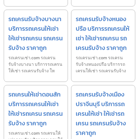
รถเครนรับจ้างบางนา
รถเครนรับจ้างหนอง
บริการรถเครนให้เช่า
ปรือ บริการรถเครนให้
ให้เช่ารถเครน รถเครน
เช่า ให้เช่ารถเครน รถ
รับจ้าง ราคาถูก
เครนรับจ้าง ราคาถูก
รถเครนเช่า.com รถเครน
รถเครนเช่า.com รถเครน
รับจ้างบางนา บริการรถเครน
รับจ้างหนองปรือ บริการรถ
ให้เช่า รถเครนรับจ้าง ให
เครนให้เช่า รถเครนรับจ้าง
รถเครนให้เช่าดอนสัก
รถเครนรับจ้างเมือง
บริการรถเครนให้เช่า
ปราจีนบุรี บริการรถ
ให้เช่ารถเครน รถเครน
เครนให้เช่า ให้เช่ารถ
รับจ้าง ราคาถูก
เครน รถเครนรับจ้าง
ราคาถูก
รถเครนเช่า.com รถเครนให้