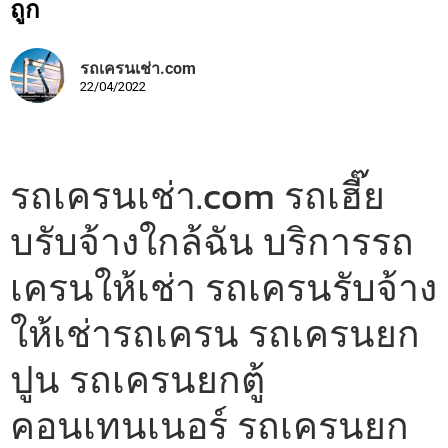
ถูก
รถเครนเช่า.com
22/04/2022
รถเครนเช่า.com รถเฮี๊ย
บรับจ้างใกล้ฉัน บริการรถ
เครนให้เช่า รถเครนรับจ้าง
ให้เช่ารถเครน รถเครนยก
ปูน รถเครนยกตู้
คอนเทนเนอร์ รถเครนยก