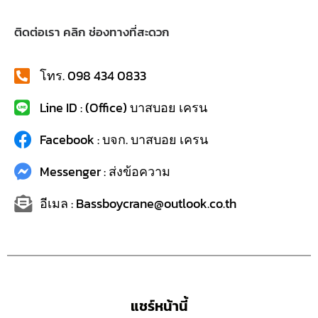
ติดต่อเรา คลิก ช่องทางที่สะดวก
โทร. 098 434 0833
Line ID : (Office) บาสบอย เครน
Facebook : บจก. บาสบอย เครน
Messenger : ส่งข้อความ
อีเมล : Bassboycrane@outlook.co.th
แชร์หน้านี้