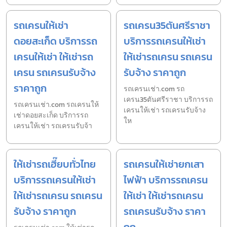
รถเครนให้เช่า
รถเครน35ตันศรีราชา
ดอยสะเก็ด บริการรถ
บริการรถเครนให้เช่า
เครนให้เช่า ให้เช่ารถ
ให้เช่ารถเครน รถเครน
เครน รถเครนรับจ้าง
รับจ้าง ราคาถูก
ราคาถูก
รถเครนเช่า.com รถ
เครน35ตันศรีราชา บริการรถ
รถเครนเช่า.com รถเครนให้
เครนให้เช่า รถเครนรับจ้าง
เช่าดอยสะเก็ด บริการรถ
ให
เครนให้เช่า รถเครนรับจ้า
ให้เช่ารถเฮี๊ยบทั่วไทย
รถเครนให้เช่ายกเสา
บริการรถเครนให้เช่า
ไฟฟ้า บริการรถเครน
ให้เช่ารถเครน รถเครน
ให้เช่า ให้เช่ารถเครน
รับจ้าง ราคาถูก
รถเครนรับจ้าง ราคา
ถูก