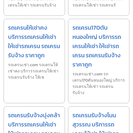
เครนให้เช่า รถเครนรับจ้าง
รถเครนให้เช่า รถเครนรั
รถเครนให้เช่าคง
รถเครน170ตัน
บริการรถเครนให้เช่า
หนองใหญ่ บริการรถ
ให้เช่ารถเครน รถเครน
เครนให้เช่า ให้เช่ารถ
รับจ้าง ราคาถูก
เครน รถเครนรับจ้าง
ราคาถูก
รถเครนเช่า.com รถเครนให้
เช่าคง บริการรถเครนให้เช่า
รถเครนเช่า.com รถ
รถเครนรับจ้าง ให้เช
เครน170ตันหนองใหญ่ บริการ
รถเครนให้เช่า รถเครน
รับจ้าง
รถเครนรับจ้างบุ่งคล้า
รถเครนรับจ้างโนน
บริการรถเครนให้เช่า
สุวรรณ บริการรถ