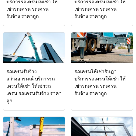
บริการรถเครนให้เช่า ให้
บริการรถเครนให้เช่า ให้
เช่ารถเครน รถเครน
เช่ารถเครน รถเครน
รับจ้าง ราคาถูก
รับจ้าง ราคาถูก
รถเครนรับจ้าง
รถเครนให้เช่ารัษฎา
สว่างอารมณ์ บริการรถ
บริการรถเครนให้เช่า ให้
เครนให้เช่า ให้เช่ารถ
เช่ารถเครน รถเครน
เครน รถเครนรับจ้าง ราคา
รับจ้าง ราคาถูก
ถูก