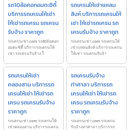
รถ10ล้อคอกอมตะซิตี้
รถเครนให้เช่าแหลม
บริการรถเครนให้เช่า
สิงห์ บริการรถเครนให้
ให้เช่ารถเครน รถเครน
เช่า ให้เช่ารถเครน รถ
รับจ้าง ราคาถูก
เครนรับจ้าง ราคาถูก
รถเครนเช่า.com รถ10ล้อคอก
รถเครนเช่า.com รถเครนให้
อมตะซิตี้ บริการรถเครนให้
เช่าแหลมสิงห์ บริการรถเครน
เช่า รถเครนรับจ้าง ใ
ให้เช่า รถเครนรับจ้า
รถเครนให้เช่า
รถเครนรับจ้าง
คลองสาน บริการรถ
ท่าศาลา บริการรถ
เครนให้เช่า ให้เช่ารถ
เครนให้เช่า ให้เช่ารถ
เครน รถเครนรับจ้าง
เครน รถเครนรับจ้าง
ราคาถูก
ราคาถูก
รถเครนเช่า.com รถเครนให้
รถเครนเช่า.com รถเครน
เช่าคลองสาน บริการรถเครน
รับจ้างท่าศาลา บริการรถ