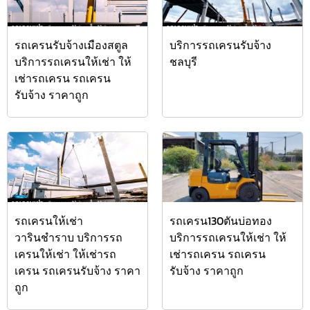
รถเครนรับจ้างเมืองสตูล
บริการรถเครนรับจ้าง
บริการรถเครนให้เช่า ให้
ชลบุรี
เช่ารถเครน รถเครน
รับจ้าง ราคาถูก
รถเครนให้เช่า
รถเครน130ตันบ่อทอง
วารินชำราบ บริการรถ
บริการรถเครนให้เช่า ให้
เครนให้เช่า ให้เช่ารถ
เช่ารถเครน รถเครน
เครน รถเครนรับจ้าง ราคา
รับจ้าง ราคาถูก
ถูก