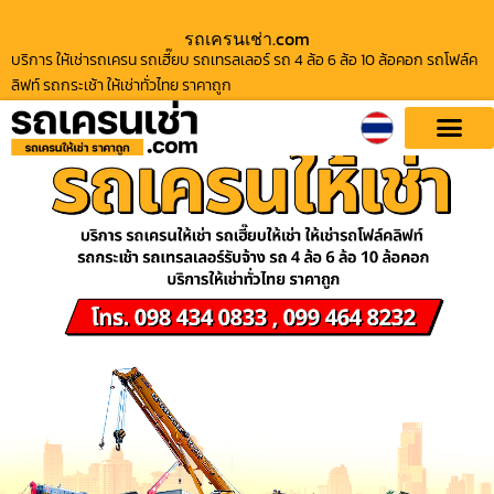
รถเครนเช่า.com
บริการ ให้เช่ารถเครน รถเฮี๊ยบ รถเทรลเลอร์ รถ 4 ล้อ 6 ล้อ 10 ล้อคอก รถโฟล์ค
ลิฟท์ รถกระเช้า ให้เช่าทั่วไทย ราคาถูก