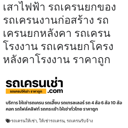
เสาไฟฟ้า รถเครนยกของ
รถเครนงานก่อสร้าง รถ
เครนยกหลังคา รถเครน
โรงงาน รถเครนยกโครง
หลังคาโรงงาน ราคาถูก
บริการ ให้เช่ารถเครน รถเฮี๊ยบ รถเทรลเลอร์ รถ 4 ล้อ 6 ล้อ 10 ล้อ
คอก รถโฟล์คลิฟท์ รถกระเช้า ให้เช่าทั่วไทย ราคาถูก
รถเครนให้เช่า
,
ให้เช่ารถเครน
,
รถเครนรับจ้าง