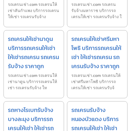
รถเครนเช่า.com รถเครนให้
รถเครนเช่า.com รถเครน
เช่าสันกำแพง บริการรถเครน
รับจ้างมหาราช บริการรถ
ให้เช่า รถเครนรับจ้าง
เครนให้เช่า รถเครนรับจ้าง ใ
รถเครนให้เช่านาดูน
รถเครนให้เช่าศรีมหา
บริการรถเครนให้เช่า
โพธิ บริการรถเครนให้
ให้เช่ารถเครน รถเครน
เช่า ให้เช่ารถเครน รถ
รับจ้าง ราคาถูก
เครนรับจ้าง ราคาถูก
รถเครนเช่า.com รถเครนให้
รถเครนเช่า.com รถเครนให้
เช่านาดูน บริการรถเครนให้
เช่าศรีมหาโพธิ บริการรถ
เช่า รถเครนรับจ้าง ให
เครนให้เช่า รถเครนรับจ้
รถหางโรเบทรับจ้าง
รถเครนรับจ้าง
บางละมุง บริการรถ
หนองบัวแดง บริการ
เครนให้เช่า ให้เช่ารถ
รถเครนให้เช่า ให้เช่า