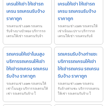
เครนให้เช่า ให้เช่ารถ
เครนให้เช่า ให้เช่ารถ
เครน รถเครนรับจ้าง
เครน รถเครนรับจ้าง
ราคาถูก
ราคาถูก
รถเครนเช่า.com รถเครน
รถเครนเช่า.com รถเครนให้
รับจ้างบางบัวทอง บริการรถ
เช่าเนินมะปราง บริการรถ
เครนให้เช่า รถเครนรับจ้า
เครนให้เช่า รถเครนรับจ้
รถเครนให้เช่าโนนสูง
รถเครนรับจ้างท่าแซะ
บริการรถเครนให้เช่า
บริการรถเครนให้เช่า
ให้เช่ารถเครน รถเครน
ให้เช่ารถเครน รถเครน
รับจ้าง ราคาถูก
รับจ้าง ราคาถูก
รถเครนเช่า.com รถเครนให้
รถเครนเช่า.com รถเครน
เช่าโนนสูง บริการรถเครนให้
รับจ้างท่าแซะ บริการรถเครน
เช่า รถเครนรับจ้าง ใ
ให้เช่า รถเครนรับจ้าง ใ