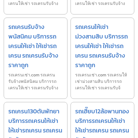
เครนให้เช่า รถเครนรับจ้าง
เครนให้เช่า รถเครนรับจ้าง
รถเครนรับจ้าง
รถเครนให้เช่า
พนัสนิคม บริการรถ
ม่วงสามสิบ บริการรถ
เครนให้เช่า ให้เช่ารถ
เครนให้เช่า ให้เช่ารถ
เครน รถเครนรับจ้าง
เครน รถเครนรับจ้าง
ราคาถูก
ราคาถูก
รถเครนเช่า.com รถเครน
รถเครนเช่า.com รถเครนให้
รับจ้างพนัสนิคม บริการรถ
เช่าม่วงสามสิบ บริการรถ
เครนให้เช่า รถเครนรับจ้าง
เครนให้เช่า รถเครนรับจ้
รถเครน130ตันพัทยา
รถเฮี๊ยบ12ล้อพานทอง
บริการรถเครนให้เช่า
บริการรถเครนให้เช่า
ให้เช่ารถเครน รถเครน
ให้เช่ารถเครน รถเครน