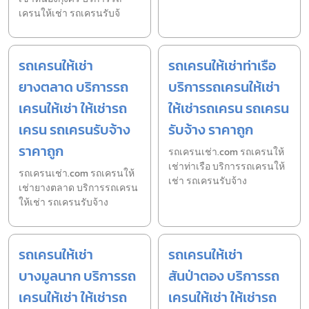
เครนให้เช่า รถเครนรับจ้
รถเครนให้เช่า
รถเครนให้เช่าท่าเรือ
ยางตลาด บริการรถ
บริการรถเครนให้เช่า
เครนให้เช่า ให้เช่ารถ
ให้เช่ารถเครน รถเครน
เครน รถเครนรับจ้าง
รับจ้าง ราคาถูก
ราคาถูก
รถเครนเช่า.com รถเครนให้
เช่าท่าเรือ บริการรถเครนให้
รถเครนเช่า.com รถเครนให้
เช่า รถเครนรับจ้าง
เช่ายางตลาด บริการรถเครน
ให้เช่า รถเครนรับจ้าง
รถเครนให้เช่า
รถเครนให้เช่า
บางมูลนาก บริการรถ
สันป่าตอง บริการรถ
เครนให้เช่า ให้เช่ารถ
เครนให้เช่า ให้เช่ารถ