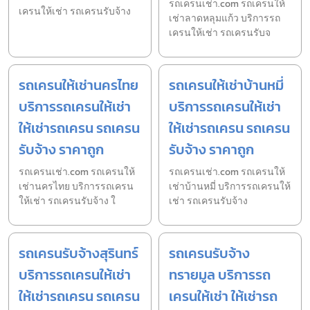
รถเครนเช่า.com รถเครนให้
เครนให้เช่า รถเครนรับจ้าง
เช่าลาดหลุมแก้ว บริการรถ
เครนให้เช่า รถเครนรับจ
รถเครนให้เช่านครไทย
รถเครนให้เช่าบ้านหมี่
บริการรถเครนให้เช่า
บริการรถเครนให้เช่า
ให้เช่ารถเครน รถเครน
ให้เช่ารถเครน รถเครน
รับจ้าง ราคาถูก
รับจ้าง ราคาถูก
รถเครนเช่า.com รถเครนให้
รถเครนเช่า.com รถเครนให้
เช่านครไทย บริการรถเครน
เช่าบ้านหมี่ บริการรถเครนให้
ให้เช่า รถเครนรับจ้าง ใ
เช่า รถเครนรับจ้าง
รถเครนรับจ้างสุรินทร์
รถเครนรับจ้าง
บริการรถเครนให้เช่า
ทรายมูล บริการรถ
ให้เช่ารถเครน รถเครน
เครนให้เช่า ให้เช่ารถ