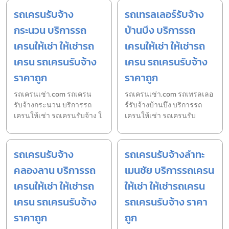
รถเครนรับจ้าง
รถเทรลเลอร์รับจ้าง
กระนวน บริการรถ
บ้านบึง บริการรถ
เครนให้เช่า ให้เช่ารถ
เครนให้เช่า ให้เช่ารถ
เครน รถเครนรับจ้าง
เครน รถเครนรับจ้าง
ราคาถูก
ราคาถูก
รถเครนเช่า.com รถเครน
รถเครนเช่า.com รถเทรลเลอ
รับจ้างกระนวน บริการรถ
ร์รับจ้างบ้านบึง บริการรถ
เครนให้เช่า รถเครนรับจ้าง ใ
เครนให้เช่า รถเครนรับ
รถเครนรับจ้าง
รถเครนรับจ้างลำทะ
คลองลาน บริการรถ
เมนชัย บริการรถเครน
เครนให้เช่า ให้เช่ารถ
ให้เช่า ให้เช่ารถเครน
เครน รถเครนรับจ้าง
รถเครนรับจ้าง ราคา
ราคาถูก
ถูก