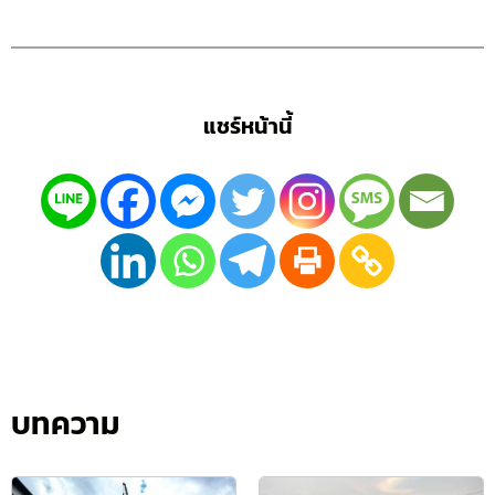
แชร์หน้านี้
บทความ