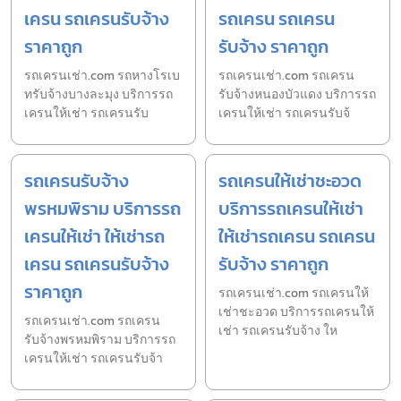
เครน รถเครนรับจ้าง
รถเครน รถเครน
ราคาถูก
รับจ้าง ราคาถูก
รถเครนเช่า.com รถหางโรเบ
รถเครนเช่า.com รถเครน
ทรับจ้างบางละมุง บริการรถ
รับจ้างหนองบัวแดง บริการรถ
เครนให้เช่า รถเครนรับ
เครนให้เช่า รถเครนรับจ้
รถเครนรับจ้าง
รถเครนให้เช่าชะอวด
พรหมพิราม บริการรถ
บริการรถเครนให้เช่า
เครนให้เช่า ให้เช่ารถ
ให้เช่ารถเครน รถเครน
เครน รถเครนรับจ้าง
รับจ้าง ราคาถูก
ราคาถูก
รถเครนเช่า.com รถเครนให้
เช่าชะอวด บริการรถเครนให้
รถเครนเช่า.com รถเครน
เช่า รถเครนรับจ้าง ให
รับจ้างพรหมพิราม บริการรถ
เครนให้เช่า รถเครนรับจ้า