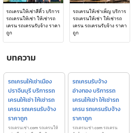
รถเครนให้เช่าสีคิ้ว บริการ
รถเครนให้เช่าเพ็ญ บริการ
รถเครนให้เช่า ให้เช่ารถ
รถเครนให้เช่า ให้เช่ารถ
เครน รถเครนรับจ้าง ราคา
เครน รถเครนรับจ้าง ราคา
ถูก
ถูก
บทความ
รถเครนให้เช่าเมือง
รถเครนรับจ้าง
ปราจีนบุรี บริการรถ
อ่างทอง บริการรถ
เครนให้เช่า ให้เช่ารถ
เครนให้เช่า ให้เช่ารถ
เครน รถเครนรับจ้าง
เครน รถเครนรับจ้าง
ราคาถูก
ราคาถูก
รถเครนเช่า.com รถเครนให้
รถเครนเช่า.com รถเครน