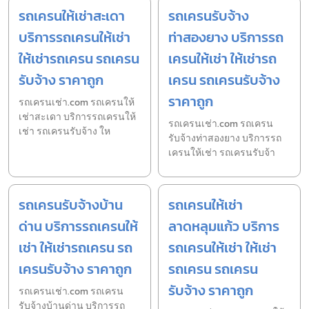
รถเครนให้เช่าสะเดา
รถเครนรับจ้าง
บริการรถเครนให้เช่า
ท่าสองยาง บริการรถ
ให้เช่ารถเครน รถเครน
เครนให้เช่า ให้เช่ารถ
รับจ้าง ราคาถูก
เครน รถเครนรับจ้าง
ราคาถูก
รถเครนเช่า.com รถเครนให้
เช่าสะเดา บริการรถเครนให้
รถเครนเช่า.com รถเครน
เช่า รถเครนรับจ้าง ให
รับจ้างท่าสองยาง บริการรถ
เครนให้เช่า รถเครนรับจ้า
รถเครนรับจ้างบ้าน
รถเครนให้เช่า
ด่าน บริการรถเครนให้
ลาดหลุมแก้ว บริการ
เช่า ให้เช่ารถเครน รถ
รถเครนให้เช่า ให้เช่า
เครนรับจ้าง ราคาถูก
รถเครน รถเครน
รับจ้าง ราคาถูก
รถเครนเช่า.com รถเครน
รับจ้างบ้านด่าน บริการรถ