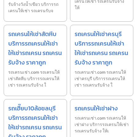
เครนให้เช่า รถเครนรับจ้าง
รับจ้างวังน้ำเขียว บริการรถ
ให้
เครนให้เช่า รถเครนรับจ
รถเครนให้เช่าสัตหีบ
รถเครนให้เช่าครบุรี
บริการรถเครนให้เช่า
บริการรถเครนให้เช่า
ให้เช่ารถเครน รถเครน
ให้เช่ารถเครน รถเครน
รับจ้าง ราคาถูก
รับจ้าง ราคาถูก
รถเครนเช่า.com รถเครนให้
รถเครนเช่า.com รถเครนให้
เช่าสัตหีบ บริการรถเครนให้
เช่าครบุรี บริการรถเครนให้
เช่า รถเครนรับจ้าง ใ
เช่า รถเครนรับจ้าง ใ
รถเฮี๊ยบ10ล้อชลบุรี
รถเครนให้เช่าฝาง
บริการรถเครนให้เช่า
รถเครนเช่า.com รถเครนให้
เช่าฝาง บริการรถเครนให้เช่า
ให้เช่ารถเครน รถเครน
รถเครนรับจ้าง ให้เ
รับจ้าง ราคาถูก