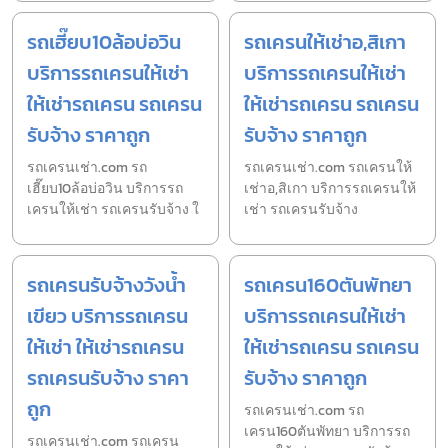
รถเฮี๊ยบ10ล้อบ่อวิน
รถเครนให้เช่าอ,สิเกา
บริการรถเครนให้เช่า
บริการรถเครนให้เช่า
ให้เช่ารถเครน รถเครน
ให้เช่ารถเครน รถเครน
รับจ้าง ราคาถูก
รับจ้าง ราคาถูก
รถเครนเช่า.com รถ
รถเครนเช่า.com รถเครนให้
เฮี๊ยบ10ล้อบ่อวิน บริการรถ
เช่าอ,สิเกา บริการรถเครนให้
เครนให้เช่า รถเครนรับจ้าง ใ
เช่า รถเครนรับจ้าง
รถเครนรับจ้างวังน้ำ
รถเครน160ตันพัทยา
เขียว บริการรถเครน
บริการรถเครนให้เช่า
ให้เช่า ให้เช่ารถเครน
ให้เช่ารถเครน รถเครน
รถเครนรับจ้าง ราคา
รับจ้าง ราคาถูก
ถูก
รถเครนเช่า.com รถ
เครน160ตันพัทยา บริการรถ
รถเครนเช่า.com รถเครน