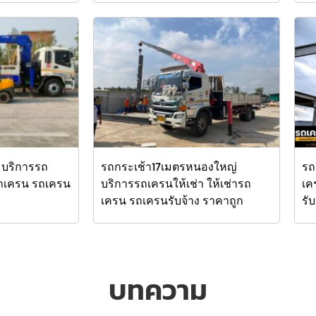
 บริการรถ
รถกระเช้า17เมตรหนองใหญ่
รถ
ารถเครน รถเครน
บริการรถเครนให้เช่า ให้เช่ารถ
เค
เครน รถเครนรับจ้าง ราคาถูก
รั
บทความ