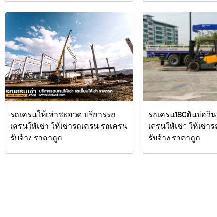
รถเครนให้เช่าชะอวด บริการรถ
รถเครน180ตันบ่อวิน
เครนให้เช่า ให้เช่ารถเครน รถเครน
เครนให้เช่า ให้เช่
รับจ้าง ราคาถูก
รับจ้าง ราคาถูก