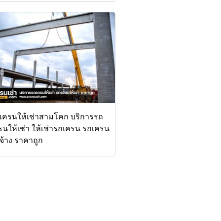
เครนให้เช่าสามโคก บริการรถ
รนให้เช่า ให้เช่ารถเครน รถเครน
บจ้าง ราคาถูก