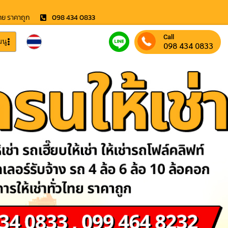
ไทย ราคาถูก
098 434 0833
Call
มนู
098 434 0833