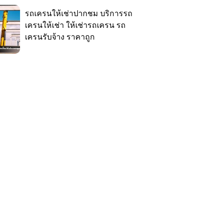
รถเครนให้เช่าปากชม บริการรถ
เครนให้เช่า ให้เช่ารถเครน รถ
เครนรับจ้าง ราคาถูก