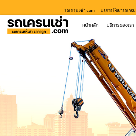
รถเครนเช่า.com
บริการ ให้เช่ารถเครน
หน้าหลัก
บริการของเรา