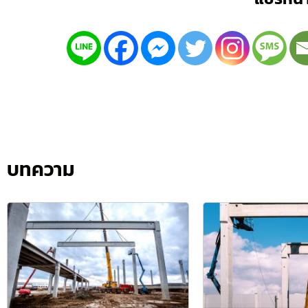
บทความ