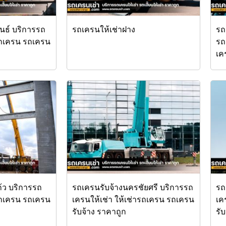
ันธ์ บริการรถ
รถเครนให้เช่าฝาง
รถ
ารถเครน รถเครน
รถ
เค
้ว บริการรถ
รถเครนรับจ้างนครชัยศรี บริการรถ
รถ
ารถเครน รถเครน
เครนให้เช่า ให้เช่ารถเครน รถเครน
เค
รับจ้าง ราคาถูก
รั