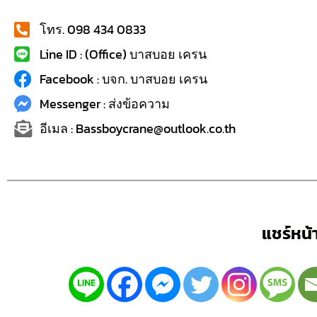
โทร. 098 434 0833
Line ID : (Office) บาสบอย เครน
Facebook : บจก. บาสบอย เครน
Messenger : ส่งข้อความ
อีเมล : Bassboycrane@outlook.co.th
แชร์หน้า