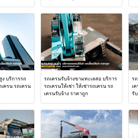
ูง บริการรถ
รถเครนรับจ้างขามทะเลสอ บริการ
รถ
ารถเครน รถเครน
รถเครนให้เช่า ให้เช่ารถเครน รถ
เค
เครนรับจ้าง ราคาถูก
รั