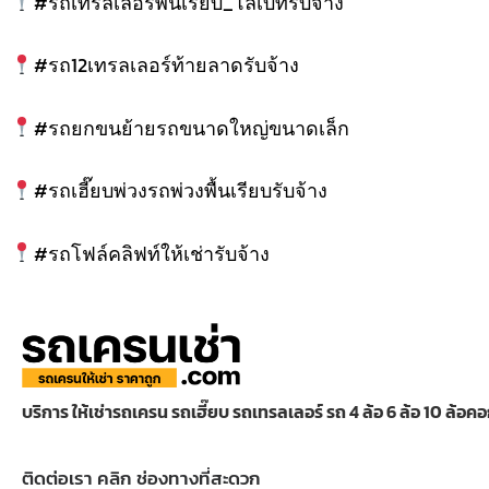
#รถเทรลเลอร์พื้นเรียบ_โลเบทรับจ้าง
#รถ12เทรลเลอร์ท้ายลาดรับจ้าง
#รถยกขนย้ายรถขนาดใหญ่ขนาดเล็ก
#รถเฮี๊ยบพ่วงรถพ่วงพื้นเรียบรับจ้าง
#รถโฟล์คลิฟท์ให้เช่ารับจ้าง
บริการ ให้เช่ารถเครน รถเฮี๊ยบ รถเทรลเลอร์ รถ 4 ล้อ 6 ล้อ 10 ล้อคอ
ติดต่อเรา คลิก ช่องทางที่สะดวก