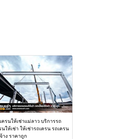
เครนให้เช่าแม่ลาว บริการรถ
รนให้เช่า ให้เช่ารถเครน รถเครน
บจ้าง ราคาถูก