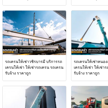
รถเครนให้เช่าวชิรบารมี บริการรถ
รถเครนให้เช่าหนองส
เครนให้เช่า ให้เช่ารถเครน รถเครน
เครนให้เช่า ให้เช่
รับจ้าง ราคาถูก
รับจ้าง ราคาถูก