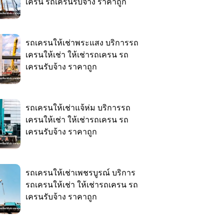
เครน รถเครนรับจ้าง ราคาถูก
รถเครนให้เช่าพระแสง บริการรถ
เครนให้เช่า ให้เช่ารถเครน รถ
เครนรับจ้าง ราคาถูก
รถเครนให้เช่าแจ้ห่ม บริการรถ
เครนให้เช่า ให้เช่ารถเครน รถ
เครนรับจ้าง ราคาถูก
รถเครนให้เช่าเพชรบูรณ์ บริการ
รถเครนให้เช่า ให้เช่ารถเครน รถ
เครนรับจ้าง ราคาถูก