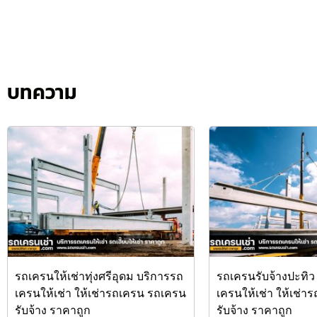
บทความ
รถเครนให้เช่าทุ่งศรีอุดม บริการรถ
รถเครนรับจ้างปะทิว
เครนให้เช่า ให้เช่ารถเครน รถเครน
เครนให้เช่า ให้เช่
รับจ้าง ราคาถูก
รับจ้าง ราคาถูก