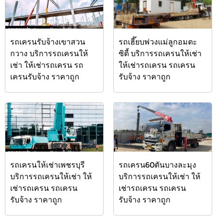
รถเครนรับจ้างเขาสวน
รถเฮี๊ยบพ่วงแม่ลูกอมตะ
กวาง บริการรถเครนให้
ซิตี้ บริการรถเครนให้เช่า
เช่า ให้เช่ารถเครน รถ
ให้เช่ารถเครน รถเครน
เครนรับจ้าง ราคาถูก
รับจ้าง ราคาถูก
รถเครนให้เช่าเพชรบุรี
รถเครน60ตันบางละมุง
บริการรถเครนให้เช่า ให้
บริการรถเครนให้เช่า ให้
เช่ารถเครน รถเครน
เช่ารถเครน รถเครน
รับจ้าง ราคาถูก
รับจ้าง ราคาถูก