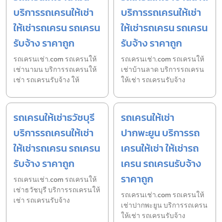
บริการรถเครนให้เช่า
บริการรถเครนให้เช่า
ให้เช่ารถเครน รถเครน
ให้เช่ารถเครน รถเครน
รับจ้าง ราคาถูก
รับจ้าง ราคาถูก
รถเครนเช่า.com รถเครนให้
รถเครนเช่า.com รถเครนให้
เช่านามน บริการรถเครนให้
เช่าบ้านลาด บริการรถเครน
เช่า รถเครนรับจ้าง ให้
ให้เช่า รถเครนรับจ้าง
รถเครนให้เช่าธวัชบุรี
รถเครนให้เช่า
บริการรถเครนให้เช่า
ปากพะยูน บริการรถ
ให้เช่ารถเครน รถเครน
เครนให้เช่า ให้เช่ารถ
รับจ้าง ราคาถูก
เครน รถเครนรับจ้าง
ราคาถูก
รถเครนเช่า.com รถเครนให้
เช่าธวัชบุรี บริการรถเครนให้
รถเครนเช่า.com รถเครนให้
เช่า รถเครนรับจ้าง
เช่าปากพะยูน บริการรถเครน
ให้เช่า รถเครนรับจ้าง