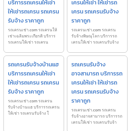
บริการรถเครนให้เช่า
เครนให้เช่า ให้เช่ารถ
ให้เช่ารถเครน รถเครน
เครน รถเครนรับจ้าง
รับจ้าง ราคาถูก
ราคาถูก
รถเครนเช่า.com รถเครนให้
รถเครนเช่า.com รถเครน
เช่าเฉลิมพระเกียรติ บริการ
รับจ้างพิษณุโลก บริการรถ
รถเครนให้เช่า รถเครน
เครนให้เช่า รถเครนรับจ้าง
รถเครนรับจ้างบ้านแฮ
รถเครนรับจ้าง
บริการรถเครนให้เช่า
อาจสามารถ บริการรถ
ให้เช่ารถเครน รถเครน
เครนให้เช่า ให้เช่ารถ
รับจ้าง ราคาถูก
เครน รถเครนรับจ้าง
ราคาถูก
รถเครนเช่า.com รถเครน
รับจ้างบ้านแฮ บริการรถเครน
รถเครนเช่า.com รถเครน
ให้เช่า รถเครนรับจ้าง ใ
รับจ้างอาจสามารถ บริการรถ
เครนให้เช่า รถเครนรับจ้า