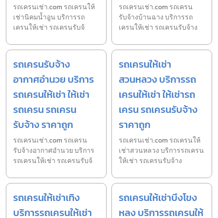
รถเครนเช่า.com รถเครนให้
รถเครนเช่า.com รถเครน
เช่านิคมน้ำอูน บริการรถ
รับจ้างบ้านฉาง บริการรถ
เครนให้เช่า รถเครนรับจ้
เครนให้เช่า รถเครนรับจ้าง
รถเครนรับจ้าง
รถเครนให้เช่า
อากาศอำนวย บริการ
สวนหลวง บริการรถ
รถเครนให้เช่า ให้เช่า
เครนให้เช่า ให้เช่ารถ
รถเครน รถเครน
เครน รถเครนรับจ้าง
รับจ้าง ราคาถูก
ราคาถูก
รถเครนเช่า.com รถเครน
รถเครนเช่า.com รถเครนให้
รับจ้างอากาศอำนวย บริการ
เช่าสวนหลวง บริการรถเครน
รถเครนให้เช่า รถเครนรับจ้
ให้เช่า รถเครนรับจ้าง
รถเครนให้เช่าเทิง
รถเครนให้เช่าบึงโขง
บริการรถเครนให้เช่า
หลง บริการรถเครนให้