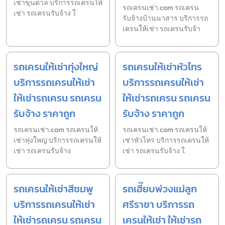
เช่าขุนตาล บริการรถเครนให้
รถเครนเช่า.com รถเครน
เช่า รถเครนรับจ้าง ใ
รับจ้างบ้านนาสาร บริการรถ
เครนให้เช่า รถเครนรับจ้า
รถเครนให้เช่าทุ่งใหญ่
รถเครนให้เช่าหัวไทร
บริการรถเครนให้เช่า
บริการรถเครนให้เช่า
ให้เช่ารถเครน รถเครน
ให้เช่ารถเครน รถเครน
รับจ้าง ราคาถูก
รับจ้าง ราคาถูก
รถเครนเช่า.com รถเครนให้
รถเครนเช่า.com รถเครนให้
เช่าทุ่งใหญ่ บริการรถเครนให้
เช่าหัวไทร บริการรถเครนให้
เช่า รถเครนรับจ้าง
เช่า รถเครนรับจ้าง ใ
รถเครนให้เช่าสีชมพู
รถเฮี๊ยบพ่วงแม่ลูก
บริการรถเครนให้เช่า
ศรีราชา บริการรถ
ให้เช่ารถเครน รถเครน
เครนให้เช่า ให้เช่ารถ