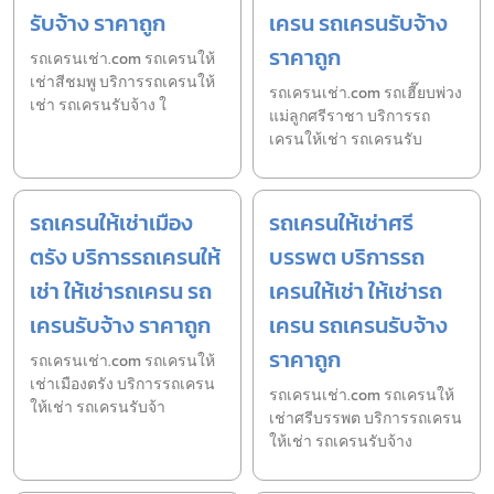
รับจ้าง ราคาถูก
เครน รถเครนรับจ้าง
ราคาถูก
รถเครนเช่า.com รถเครนให้
เช่าสีชมพู บริการรถเครนให้
รถเครนเช่า.com รถเฮี๊ยบพ่วง
เช่า รถเครนรับจ้าง ใ
แม่ลูกศรีราชา บริการรถ
เครนให้เช่า รถเครนรับ
รถเครนให้เช่าเมือง
รถเครนให้เช่าศรี
ตรัง บริการรถเครนให้
บรรพต บริการรถ
เช่า ให้เช่ารถเครน รถ
เครนให้เช่า ให้เช่ารถ
เครนรับจ้าง ราคาถูก
เครน รถเครนรับจ้าง
ราคาถูก
รถเครนเช่า.com รถเครนให้
เช่าเมืองตรัง บริการรถเครน
รถเครนเช่า.com รถเครนให้
ให้เช่า รถเครนรับจ้า
เช่าศรีบรรพต บริการรถเครน
ให้เช่า รถเครนรับจ้าง