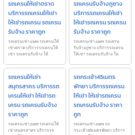
รถเครนให้เช่าตราด
รถเครนรับจ้างภูซาง
บริการรถเครนให้เช่า
บริการรถเครนให้เช่า
ให้เช่ารถเครน รถเครน
ให้เช่ารถเครน รถเครน
รับจ้าง ราคาถูก
รับจ้าง ราคาถูก
รถเครนเช่า.com รถเครนให้
รถเครนเช่า.com รถเครน
เช่าตราด บริการรถเครนให้
รับจ้างภูซาง บริการรถเครน
เช่า รถเครนรับจ้าง ให้
ให้เช่า รถเครนรับจ้าง ให
รถเครนให้เช่า
รถกระเช้า45เมตร
สมุทรสาคร บริการรถ
พัทยา บริการรถเครน
เครนให้เช่า ให้เช่ารถ
ให้เช่า ให้เช่ารถเครน
เครน รถเครนรับจ้าง
รถเครนรับจ้าง ราคา
ราคาถูก
ถูก
รถเครนเช่า.com รถเครนให้
รถเครนเช่า.com รถ
เช่าสมุทรสาคร บริการรถ
กระเช้า45เมตรพัทยา บริการ