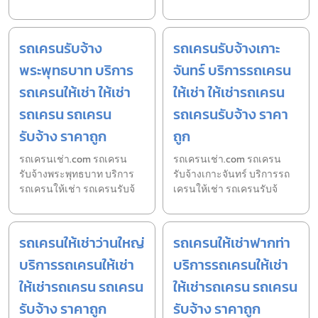
รถเครนรับจ้าง
รถเครนรับจ้างเกาะ
พระพุทธบาท บริการ
จันทร์ บริการรถเครน
รถเครนให้เช่า ให้เช่า
ให้เช่า ให้เช่ารถเครน
รถเครน รถเครน
รถเครนรับจ้าง ราคา
รับจ้าง ราคาถูก
ถูก
รถเครนเช่า.com รถเครน
รถเครนเช่า.com รถเครน
รับจ้างพระพุทธบาท บริการ
รับจ้างเกาะจันทร์ บริการรถ
รถเครนให้เช่า รถเครนรับจ้
เครนให้เช่า รถเครนรับจ้
รถเครนให้เช่าว่านใหญ่
รถเครนให้เช่าฟากท่า
บริการรถเครนให้เช่า
บริการรถเครนให้เช่า
ให้เช่ารถเครน รถเครน
ให้เช่ารถเครน รถเครน
รับจ้าง ราคาถูก
รับจ้าง ราคาถูก