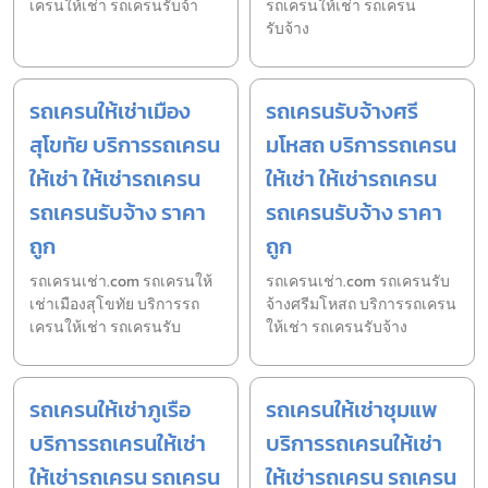
เครนให้เช่า รถเครนรับจ้า
รถเครนให้เช่า รถเครน
รับจ้าง
รถเครนให้เช่าเมือง
รถเครนรับจ้างศรี
สุโขทัย บริการรถเครน
มโหสถ บริการรถเครน
ให้เช่า ให้เช่ารถเครน
ให้เช่า ให้เช่ารถเครน
รถเครนรับจ้าง ราคา
รถเครนรับจ้าง ราคา
ถูก
ถูก
รถเครนเช่า.com รถเครนให้
รถเครนเช่า.com รถเครนรับ
เช่าเมืองสุโขทัย บริการรถ
จ้างศรีมโหสถ บริการรถเครน
เครนให้เช่า รถเครนรับ
ให้เช่า รถเครนรับจ้าง
รถเครนให้เช่าภูเรือ
รถเครนให้เช่าชุมแพ
บริการรถเครนให้เช่า
บริการรถเครนให้เช่า
ให้เช่ารถเครน รถเครน
ให้เช่ารถเครน รถเครน