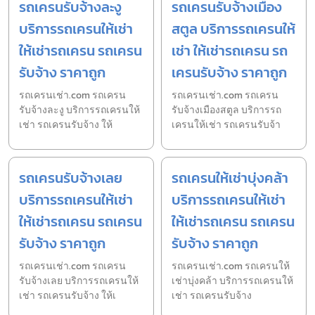
รถเครนรับจ้างละงู
รถเครนรับจ้างเมือง
บริการรถเครนให้เช่า
สตูล บริการรถเครนให้
ให้เช่ารถเครน รถเครน
เช่า ให้เช่ารถเครน รถ
รับจ้าง ราคาถูก
เครนรับจ้าง ราคาถูก
รถเครนเช่า.com รถเครน
รถเครนเช่า.com รถเครน
รับจ้างละงู บริการรถเครนให้
รับจ้างเมืองสตูล บริการรถ
เช่า รถเครนรับจ้าง ให้
เครนให้เช่า รถเครนรับจ้า
รถเครนรับจ้างเลย
รถเครนให้เช่าบุ่งคล้า
บริการรถเครนให้เช่า
บริการรถเครนให้เช่า
ให้เช่ารถเครน รถเครน
ให้เช่ารถเครน รถเครน
รับจ้าง ราคาถูก
รับจ้าง ราคาถูก
รถเครนเช่า.com รถเครน
รถเครนเช่า.com รถเครนให้
รับจ้างเลย บริการรถเครนให้
เช่าบุ่งคล้า บริการรถเครนให้
เช่า รถเครนรับจ้าง ให้เ
เช่า รถเครนรับจ้าง