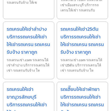
รถเครนรับจ้าง ให้เช
เช่าเมืองสระบุรี บริการรถ
เครนให้เช่า รถเครนรับ
รถเครนให้เช่าลำปาง
รถเครนให้เช่า25ตัน
บริการรถเครนให้เช่า
บริการรถเครนให้เช่า
ให้เช่ารถเครน รถเครน
ให้เช่ารถเครน รถเครน
รับจ้าง ราคาถูก
รับจ้าง ราคาถูก
รถเครนเช่า.com รถเครนให้
รถเครนเช่า.com รถเครนให้
เช่าลำปาง บริการรถเครนให้
เช่า25ตัน บริการรถเครนให้
เช่า รถเครนรับจ้าง ให
เช่า รถเครนรับจ้าง ให
รถเครนให้เช่า
รถเฮี๊ยบให้เช่าพัทยา
ขาณุวรลักษบุรี
บริการรถเครนให้เช่า
บริการรถเครนให้เช่า
ให้เช่ารถเครน รถเครน