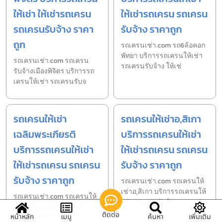
ให้เช่า ให้เช่ารถเครน
ให้เช่ารถเครน รถเครน
รถเครนรับจ้าง ราคา
รับจ้าง ราคาถูก
ถูก
รถเครนเช่า.com รถ6ล้อคอก
พัทยา บริการรถเครนให้เช่า
รถเครนเช่า.com รถเครน
รถเครนรับจ้าง ให้เช่
รับจ้างเมืองพิจิตร บริการรถ
เครนให้เช่า รถเครนรับจ
รถเครนให้เช่า
รถเครนให้เช่าอ,สิเกา
เฉลิมพระเกียรติ
บริการรถเครนให้เช่า
บริการรถเครนให้เช่า
ให้เช่ารถเครน รถเครน
ให้เช่ารถเครน รถเครน
รับจ้าง ราคาถูก
รับจ้าง ราคาถูก
รถเครนเช่า.com รถเครนให้
เช่าอ,สิเกา บริการรถเครนให้
รถเครนเช่า.com รถเครนให้
เช่า รถเครนรับจ้าง
เช่าเฉลิมพระเกียรติ บริการ
ติดต่อ
หน้าหลัก
เมนู
ค้นหา
เพิ่มเติม
รถเครนให้เช่า รถเครน