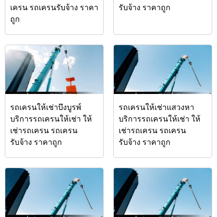
เครน รถเครนรับจ้าง ราคา
รับจ้าง ราคาถูก
ถูก
รถเครนให้เช่าบึงบูรพ์
รถเครนให้เช่าแสวงหา
บริการรถเครนให้เช่า ให้
บริการรถเครนให้เช่า ให้
เช่ารถเครน รถเครน
เช่ารถเครน รถเครน
รับจ้าง ราคาถูก
รับจ้าง ราคาถูก