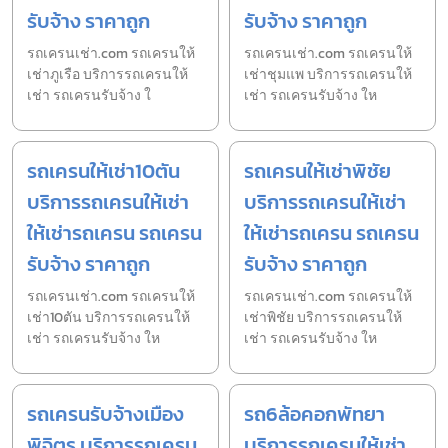
รับจ้าง ราคาถูก
รับจ้าง ราคาถูก
รถเครนเช่า.com รถเครนให้
รถเครนเช่า.com รถเครนให้
เช่าภูเรือ บริการรถเครนให้
เช่าชุมแพ บริการรถเครนให้
เช่า รถเครนรับจ้าง ใ
เช่า รถเครนรับจ้าง ให
รถเครนให้เช่า10ตัน
รถเครนให้เช่าพิชัย
บริการรถเครนให้เช่า
บริการรถเครนให้เช่า
ให้เช่ารถเครน รถเครน
ให้เช่ารถเครน รถเครน
รับจ้าง ราคาถูก
รับจ้าง ราคาถูก
รถเครนเช่า.com รถเครนให้
รถเครนเช่า.com รถเครนให้
เช่า10ตัน บริการรถเครนให้
เช่าพิชัย บริการรถเครนให้
เช่า รถเครนรับจ้าง ให
เช่า รถเครนรับจ้าง ให
รถเครนรับจ้างเมือง
รถ6ล้อคอกพัทยา
พิจิตร บริการรถเครน
บริการรถเครนให้เช่า