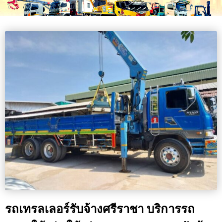
รถเทรลเลอร์รับจ้างศรีราชา บริการรถ