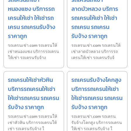
หนองแซง บริการรถ
ลาดบัวหลวง บริการ
เครนให้เช่า ให้เช่ารถ
รถเครนให้เช่า ให้เช่า
เครน รถเครนรับจ้าง
รถเครน รถเครน
ราคาถูก
รับจ้าง ราคาถูก
รถเครนเช่า.com รถเครนให้
รถเครนเช่า.com รถเครนให้
เช่าหนองแซง บริการรถเครน
เช่าลาดบัวหลวง บริการรถ
ให้เช่า รถเครนรับจ้าง
เครนให้เช่า รถเครนรับจ้
รถเครนให้เช่าหัวหิน
รถเครนรับจ้างโคกสูง
บริการรถเครนให้เช่า
บริการรถเครนให้เช่า
ให้เช่ารถเครน รถเครน
ให้เช่ารถเครน รถเครน
รับจ้าง ราคาถูก
รับจ้าง ราคาถูก
รถเครนเช่า.com รถเครนให้
รถเครนเช่า.com รถเครน
เช่าหัวหิน บริการรถเครนให้
รับจ้างโคกสูง บริการรถเครน
เช่า รถเครนรับจ้าง ใ
ให้เช่า รถเครนรับจ้าง ใ