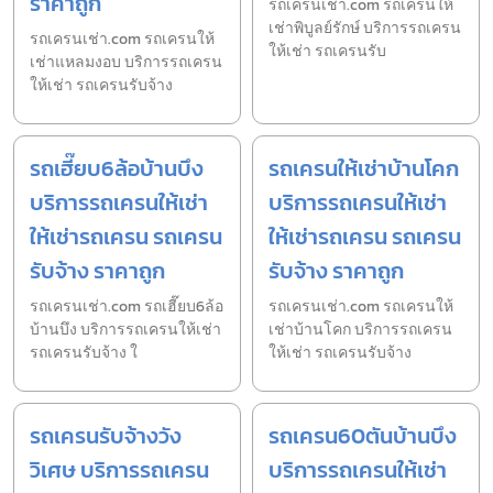
ราคาถูก
รถเครนเช่า.com รถเครนให้
เช่าพิบูลย์รักษ์ บริการรถเครน
รถเครนเช่า.com รถเครนให้
ให้เช่า รถเครนรับ
เช่าแหลมงอบ บริการรถเครน
ให้เช่า รถเครนรับจ้าง
รถเฮี๊ยบ6ล้อบ้านบึง
รถเครนให้เช่าบ้านโคก
บริการรถเครนให้เช่า
บริการรถเครนให้เช่า
ให้เช่ารถเครน รถเครน
ให้เช่ารถเครน รถเครน
รับจ้าง ราคาถูก
รับจ้าง ราคาถูก
รถเครนเช่า.com รถเฮี๊ยบ6ล้อ
รถเครนเช่า.com รถเครนให้
บ้านบึง บริการรถเครนให้เช่า
เช่าบ้านโคก บริการรถเครน
รถเครนรับจ้าง ใ
ให้เช่า รถเครนรับจ้าง
รถเครนรับจ้างวัง
รถเครน60ตันบ้านบึง
วิเศษ บริการรถเครน
บริการรถเครนให้เช่า