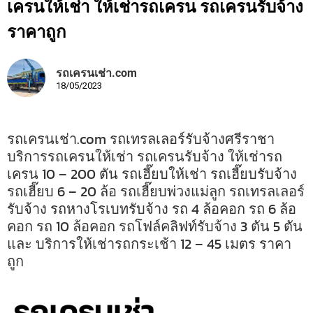
เครนให้เช่า ให้เช่ารถเครน รถเครนรับจ้าง
ราคาถูก
รถเครนเช่า.com
18/05/2023
รถเครนเช่า.com รถเทรลเลอร์รับจ้างศรีราชา
บริการรถเครนให้เช่า รถเครนรับจ้าง ให้เช่ารถ
เครน 10 – 200 ตัน รถเฮี๊ยบให้เช่า รถเฮี๊ยบรับจ้าง
รถเฮี๊ยบ 6 – 20 ล้อ รถเฮี๊ยบพ่วงแม่ลูก รถเทรลเลอร์
รับจ้าง รถหางโรเบทรับจ้าง รถ 4 ล้อคอก รถ 6 ล้อ
คอก รถ 10 ล้อคอก รถโฟล์คลิฟท์รับจ้าง 3 ตัน 5 ตัน
และ บริการให้เช่ารถกระเช้า 12 – 45 เมตร ราคา
ถูก