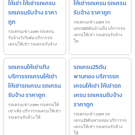
ให้เช่า ให้เช่ารถเครน
ให้เช่ารถเครน รถเครน
รถเครนรับจ้าง ราคา
รับจ้าง ราคาถูก
ถูก
รถเครนเช่า.com รถ
เครน60ตันบ้านบึง บริการรถ
รถเครนเช่า.com รถเครน
เครนให้เช่า รถเครนรับจ้าง
รับจ้างวังวิเศษ บริการรถ
ให
เครนให้เช่า รถเครนรับจ้าง
รถเครนให้เช่าเทิง
รถเครน25ตัน
บริการรถเครนให้เช่า
พานทอง บริการรถ
ให้เช่ารถเครน รถเครน
เครนให้เช่า ให้เช่ารถ
รับจ้าง ราคาถูก
เครน รถเครนรับจ้าง
ราคาถูก
รถเครนเช่า.com รถเครนให้
เช่าเทิง บริการรถเครนให้เช่า
รถเครนเช่า.com รถ
รถเครนรับจ้าง ให้
เครน25ตันพานทอง บริการรถ
เครนให้เช่า รถเครนรับจ้าง
ให้