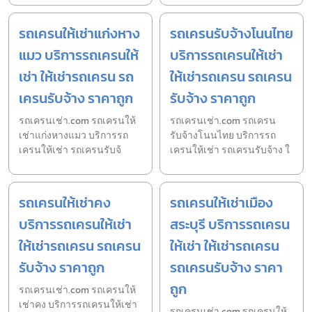
รถเครนให้เช่าแก่งหาง
รถเครนรับจ้างโนนไทย
แมว บริการรถเครนให้
บริการรถเครนให้เช่า
เช่า ให้เช่ารถเครน รถ
ให้เช่ารถเครน รถเครน
เครนรับจ้าง ราคาถูก
รับจ้าง ราคาถูก
รถเครนเช่า.com รถเครนให้
รถเครนเช่า.com รถเครน
เช่าแก่งหางแมว บริการรถ
รับจ้างโนนไทย บริการรถ
เครนให้เช่า รถเครนรับจ้
เครนให้เช่า รถเครนรับจ้าง ใ
รถเครนให้เช่าคง
รถเครนให้เช่าเมือง
บริการรถเครนให้เช่า
สระบุรี บริการรถเครน
ให้เช่ารถเครน รถเครน
ให้เช่า ให้เช่ารถเครน
รับจ้าง ราคาถูก
รถเครนรับจ้าง ราคา
ถูก
รถเครนเช่า.com รถเครนให้
เช่าคง บริการรถเครนให้เช่า
รถเครนเช่า.com รถเครนให้