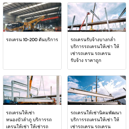
รถเครน 10-200 ตันบริการ
รถเครนรับจ้างบางกล่ำ
บริการรถเครนให้เช่า ให้
เช่ารถเครน รถเครน
รับจ้าง ราคาถูก
รถเครนให้เช่า
รถเครนให้เช่านิคมพัฒนา
หนองบัวลำภู บริการรถ
บริการรถเครนให้เช่า ให้
เครนให้เช่า ให้เช่ารถ
เช่ารถเครน รถเครน