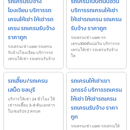
รถเครนรับจ้าง
รถเครน100ตันบ่อวิน
โขงเจียม บริการรถ
บริการรถเครนให้เช่า
เครนให้เช่า ให้เช่ารถ
ให้เช่ารถเครน รถเครน
เครน รถเครนรับจ้าง
รับจ้าง ราคาถูก
ราคาถูก
รถเครนเช่า.com รถ
เครน100ตันบ่อวิน บริการรถ
รถเครนเช่า.com รถเครน
เครนให้เช่า รถเครนรับจ้าง
รับจ้างโขงเจียม บริการรถ
ให
เครนให้เช่า รถเครนรับจ้าง
รถเฮี๊ยบ/รถเครน
รถเครนให้เช่าเขา
เสม็ด ชลบุรี
ฉกรรจ์ บริการรถเครน
ให้เช่า ให้เช่ารถเครน
บริการให้เช่า 24 ชั่วโมง ให้
เช่ารถเฮี๊ยบ 3-8 ตันเอกสาร
รถเครนรับจ้าง ราคา
ใบเซอร์ปจ 2 ครบท
ถูก
รถเครนเช่า.com รถเครนให้