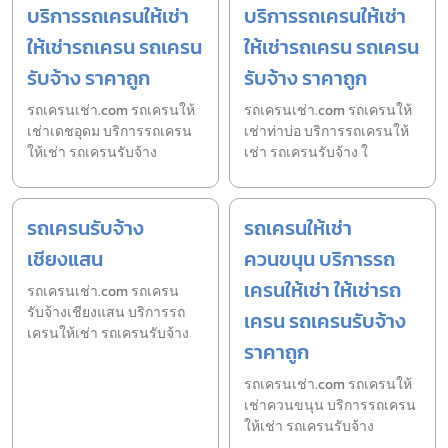
บริการรถเครนให้เช่า
บริการรถเครนให้เช่า
ให้เช่ารถเครน รถเครน
ให้เช่ารถเครน รถเครน
รับจ้าง ราคาถูก
รับจ้าง ราคาถูก
รถเครนเช่า.com รถเครนให้
รถเครนเช่า.com รถเครนให้
เช่าเดชอุดม บริการรถเครน
เช่าท่าบ่อ บริการรถเครนให้
ให้เช่า รถเครนรับจ้าง
เช่า รถเครนรับจ้าง ใ
รถเครนรับจ้าง
รถเครนให้เช่า
เชียงแสน
ควนขนุน บริการรถ
เครนให้เช่า ให้เช่ารถ
รถเครนเช่า.com รถเครน
รับจ้างเชียงแสน บริการรถ
เครน รถเครนรับจ้าง
เครนให้เช่า รถเครนรับจ้าง
ราคาถูก
รถเครนเช่า.com รถเครนให้
เช่าควนขนุน บริการรถเครน
ให้เช่า รถเครนรับจ้าง