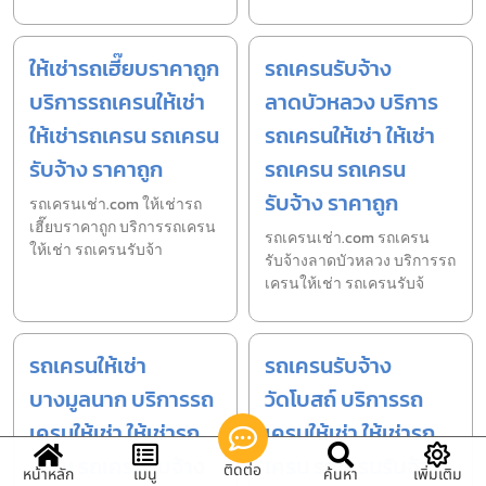
ให้เช่ารถเฮี๊ยบราคาถูก
รถเครนรับจ้าง
บริการรถเครนให้เช่า
ลาดบัวหลวง บริการ
ให้เช่ารถเครน รถเครน
รถเครนให้เช่า ให้เช่า
รับจ้าง ราคาถูก
รถเครน รถเครน
รับจ้าง ราคาถูก
รถเครนเช่า.com ให้เช่ารถ
เฮี๊ยบราคาถูก บริการรถเครน
รถเครนเช่า.com รถเครน
ให้เช่า รถเครนรับจ้า
รับจ้างลาดบัวหลวง บริการรถ
เครนให้เช่า รถเครนรับจ้
รถเครนให้เช่า
รถเครนรับจ้าง
บางมูลนาก บริการรถ
วัดโบสถ์ บริการรถ
เครนให้เช่า ให้เช่ารถ
เครนให้เช่า ให้เช่ารถ
เครน รถเครนรับจ้าง
เครน รถเครนรับจ้าง
ติดต่อ
หน้าหลัก
เมนู
ค้นหา
เพิ่มเติม