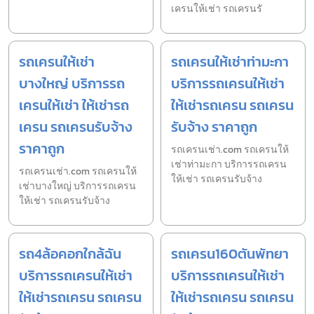
เครนให้เช่า รถเครนรั
รถเครนให้เช่า
รถเครนให้เช่าท่ามะกา
บางใหญ่ บริการรถ
บริการรถเครนให้เช่า
เครนให้เช่า ให้เช่ารถ
ให้เช่ารถเครน รถเครน
เครน รถเครนรับจ้าง
รับจ้าง ราคาถูก
ราคาถูก
รถเครนเช่า.com รถเครนให้
เช่าท่ามะกา บริการรถเครน
รถเครนเช่า.com รถเครนให้
ให้เช่า รถเครนรับจ้าง
เช่าบางใหญ่ บริการรถเครน
ให้เช่า รถเครนรับจ้าง
รถ4ล้อคอกใกล้ฉัน
รถเครน160ตันพัทยา
บริการรถเครนให้เช่า
บริการรถเครนให้เช่า
ให้เช่ารถเครน รถเครน
ให้เช่ารถเครน รถเครน