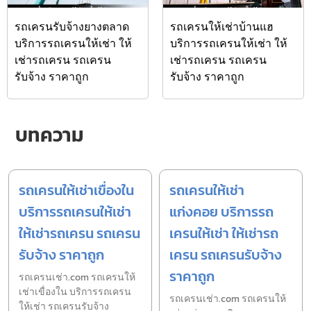
รถเครนรับจ้างยางตลาด
รถเครนให้เช่าบ้านแฮ
บริการรถเครนให้เช่า ให้
บริการรถเครนให้เช่า ให้
เช่ารถเครน รถเครน
เช่ารถเครน รถเครน
รับจ้าง ราคาถูก
รับจ้าง ราคาถูก
บทความ
รถเครนให้เช่าเขื่องใน
รถเครนให้เช่า
บริการรถเครนให้เช่า
แก่งคอย บริการรถ
ให้เช่ารถเครน รถเครน
เครนให้เช่า ให้เช่ารถ
รับจ้าง ราคาถูก
เครน รถเครนรับจ้าง
ราคาถูก
รถเครนเช่า.com รถเครนให้
เช่าเขื่องใน บริการรถเครน
รถเครนเช่า.com รถเครนให้
ให้เช่า รถเครนรับจ้าง