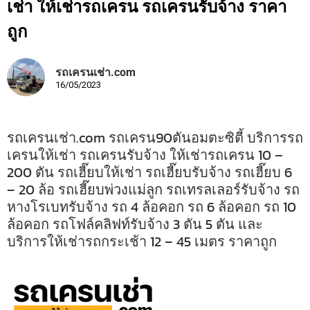
เช่า ให้เช่ารถเครน รถเครนรับจ้าง ราคา
ถูก
รถเครนเช่า.com
16/05/2023
รถเครนเช่า.com รถเครน90ตันอมตะซิตี้ บริการรถ
เครนให้เช่า รถเครนรับจ้าง ให้เช่ารถเครน 10 –
200 ตัน รถเฮี๊ยบให้เช่า รถเฮี๊ยบรับจ้าง รถเฮี๊ยบ 6
– 20 ล้อ รถเฮี๊ยบพ่วงแม่ลูก รถเทรลเลอร์รับจ้าง รถ
หางโรเบทรับจ้าง รถ 4 ล้อคอก รถ 6 ล้อคอก รถ 10
ล้อคอก รถโฟล์คลิฟท์รับจ้าง 3 ตัน 5 ตัน และ
บริการให้เช่ารถกระเช้า 12 – 45 เมตร ราคาถูก