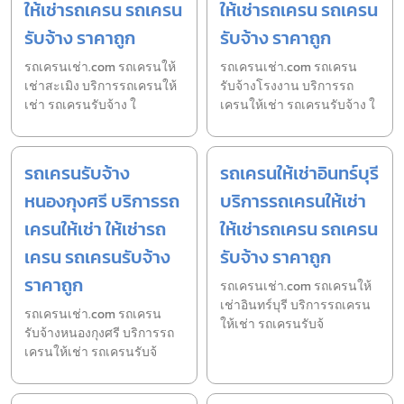
ให้เช่ารถเครน รถเครน
ให้เช่ารถเครน รถเครน
รับจ้าง ราคาถูก
รับจ้าง ราคาถูก
รถเครนเช่า.com รถเครนให้
รถเครนเช่า.com รถเครน
เช่าสะเมิง บริการรถเครนให้
รับจ้างโรงงาน บริการรถ
เช่า รถเครนรับจ้าง ใ
เครนให้เช่า รถเครนรับจ้าง ใ
รถเครนรับจ้าง
รถเครนให้เช่าอินทร์บุรี
หนองกุงศรี บริการรถ
บริการรถเครนให้เช่า
เครนให้เช่า ให้เช่ารถ
ให้เช่ารถเครน รถเครน
เครน รถเครนรับจ้าง
รับจ้าง ราคาถูก
ราคาถูก
รถเครนเช่า.com รถเครนให้
เช่าอินทร์บุรี บริการรถเครน
รถเครนเช่า.com รถเครน
ให้เช่า รถเครนรับจ้
รับจ้างหนองกุงศรี บริการรถ
เครนให้เช่า รถเครนรับจ้