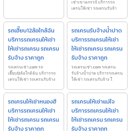
เช่าเขาฉกรรจ์ บริการรถ
เครนให้เช่า รถเครนรับจ้า
รถเฮี๊ยบ12ล้อใกล้ฉัน
รถเครนรับจ้างน้ำปาด
บริการรถเครนให้เช่า
บริการรถเครนให้เช่า
ให้เช่ารถเครน รถเครน
ให้เช่ารถเครน รถเครน
รับจ้าง ราคาถูก
รับจ้าง ราคาถูก
รถเครนเช่า.com รถ
รถเครนเช่า.com รถเครน
เฮี๊ยบ12ล้อใกล้ฉัน บริการรถ
รับจ้างน้ำปาด บริการรถเครน
เครนให้เช่า รถเครนรับจ้าง
ให้เช่า รถเครนรับจ้าง ใ
รถเครนให้เช่าหนองฮี
รถเครนให้เช่าแม่ใจ
บริการรถเครนให้เช่า
บริการรถเครนให้เช่า
ให้เช่ารถเครน รถเครน
ให้เช่ารถเครน รถเครน
รับจ้าง ราคาถูก
รับจ้าง ราคาถูก