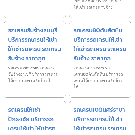
เช่าแก่งคอย บริการรถเครน
ให้เช่า รถเครนรับจ้าง
รถเครนรับจ้างธนบุรี
รถเครน80ตันสัตหีบ
บริการรถเครนให้เช่า
บริการรถเครนให้เช่า
ให้เช่ารถเครน รถเครน
ให้เช่ารถเครน รถเครน
รับจ้าง ราคาถูก
รับจ้าง ราคาถูก
รถเครนเช่า.com รถเครน
รถเครนเช่า.com รถ
รับจ้างธนบุรี บริการรถเครน
เครน80ตันสัตหีบ บริการรถ
ให้เช่า รถเครนรับจ้าง ใ
เครนให้เช่า รถเครนรับจ้าง
ให้
รถเครนให้เช่า
รถเครน10ตันศรีราชา
ปักธงชัย บริการรถ
บริการรถเครนให้เช่า
เครนให้เช่า ให้เช่ารถ
ให้เช่ารถเครน รถเครน