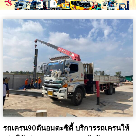
รถเครน90ตันอมตะซิตี้ บริการรถเครนให้