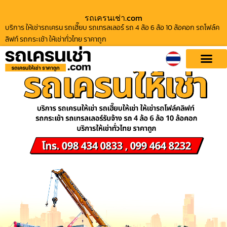
รถเครนเช่า.com
บริการ ให้เช่ารถเครน รถเฮี๊ยบ รถเทรลเลอร์ รถ 4 ล้อ 6 ล้อ 10 ล้อคอก รถโฟล์ค
ลิฟท์ รถกระเช้า ให้เช่าทั่วไทย ราคาถูก