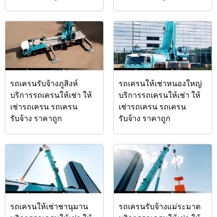
รถเครนรับจ้างภูสิงห์
รถเครนให้เช่าหนองใหญ่
บริการรถเครนให้เช่า ให้
บริการรถเครนให้เช่า ให้
เช่ารถเครน รถเครน
เช่ารถเครน รถเครน
รับจ้าง ราคาถูก
รับจ้าง ราคาถูก
รถเครนให้เช่าชานุมาน
รถเครนรับจ้างแม่ระมาด