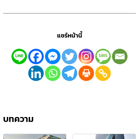
แชร์หน้านี้
บทความ