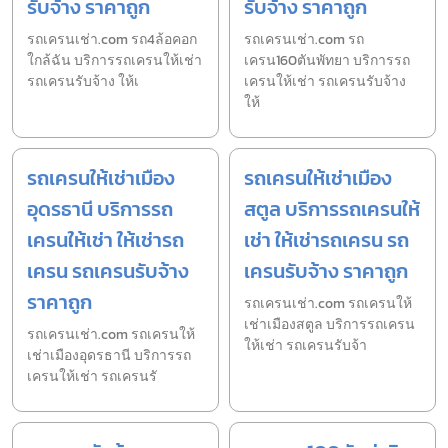
รับจ้าง ราคาถูก
รับจ้าง ราคาถูก
รถเครนเช่า.com รถ4ล้อคอก
รถเครนเช่า.com รถ
ใกล้ฉัน บริการรถเครนให้เช่า
เครน160ตันพัทยา บริการรถ
รถเครนรับจ้าง ให้เ
เครนให้เช่า รถเครนรับจ้าง
ให้
รถเครนให้เช่าเมือง
รถเครนให้เช่าเมือง
อุดรธานี บริการรถ
สตูล บริการรถเครนให้
เครนให้เช่า ให้เช่ารถ
เช่า ให้เช่ารถเครน รถ
เครน รถเครนรับจ้าง
เครนรับจ้าง ราคาถูก
ราคาถูก
รถเครนเช่า.com รถเครนให้
เช่าเมืองสตูล บริการรถเครน
รถเครนเช่า.com รถเครนให้
ให้เช่า รถเครนรับจ้า
เช่าเมืองอุดรธานี บริการรถ
เครนให้เช่า รถเครนรั