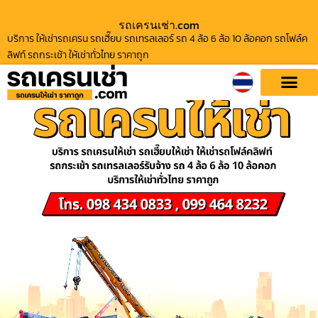
รถเครนเช่า.com
บริการ ให้เช่ารถเครน รถเฮี๊ยบ รถเทรลเลอร์ รถ 4 ล้อ 6 ล้อ 10 ล้อคอก รถโฟล์ค
ลิฟท์ รถกระเช้า ให้เช่าทั่วไทย ราคาถูก