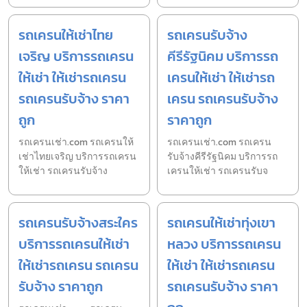
รถเครนให้เช่าไทย
รถเครนรับจ้าง
เจริญ บริการรถเครน
คีรีรัฐนิคม บริการรถ
ให้เช่า ให้เช่ารถเครน
เครนให้เช่า ให้เช่ารถ
รถเครนรับจ้าง ราคา
เครน รถเครนรับจ้าง
ถูก
ราคาถูก
รถเครนเช่า.com รถเครนให้
รถเครนเช่า.com รถเครน
เช่าไทยเจริญ บริการรถเครน
รับจ้างคีรีรัฐนิคม บริการรถ
ให้เช่า รถเครนรับจ้าง
เครนให้เช่า รถเครนรับจ
รถเครนรับจ้างสระใคร
รถเครนให้เช่าทุ่งเขา
บริการรถเครนให้เช่า
หลวง บริการรถเครน
ให้เช่ารถเครน รถเครน
ให้เช่า ให้เช่ารถเครน
รับจ้าง ราคาถูก
รถเครนรับจ้าง ราคา