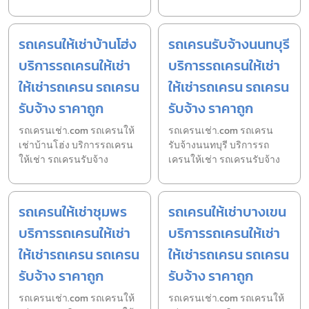
รถเครนให้เช่าบ้านโฮ่ง
รถเครนรับจ้างนนทบุรี
บริการรถเครนให้เช่า
บริการรถเครนให้เช่า
ให้เช่ารถเครน รถเครน
ให้เช่ารถเครน รถเครน
รับจ้าง ราคาถูก
รับจ้าง ราคาถูก
รถเครนเช่า.com รถเครนให้
รถเครนเช่า.com รถเครน
เช่าบ้านโฮ่ง บริการรถเครน
รับจ้างนนทบุรี บริการรถ
ให้เช่า รถเครนรับจ้าง
เครนให้เช่า รถเครนรับจ้าง
รถเครนให้เช่าชุมพร
รถเครนให้เช่าบางเขน
บริการรถเครนให้เช่า
บริการรถเครนให้เช่า
ให้เช่ารถเครน รถเครน
ให้เช่ารถเครน รถเครน
รับจ้าง ราคาถูก
รับจ้าง ราคาถูก
รถเครนเช่า.com รถเครนให้
รถเครนเช่า.com รถเครนให้