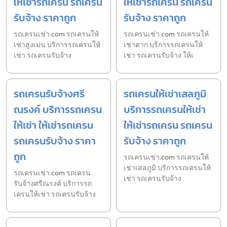
ให้เช่ารถเครน รถเครน
ให้เช่ารถเครน รถเครน
รับจ้าง ราคาถูก
รับจ้าง ราคาถูก
รถเครนเช่า.com รถเครนให้
รถเครนเช่า.com รถเครนให้
เช่าสูงเม่น บริการรถเครนให้
เช่าตาก บริการรถเครนให้
เช่า รถเครนรับจ้าง
เช่า รถเครนรับจ้าง ให้เ
รถเครนรับจ้างศรี
รถเครนให้เช่าเสลภูมิ
ณรงค์ บริการรถเครน
บริการรถเครนให้เช่า
ให้เช่า ให้เช่ารถเครน
ให้เช่ารถเครน รถเครน
รถเครนรับจ้าง ราคา
รับจ้าง ราคาถูก
ถูก
รถเครนเช่า.com รถเครนให้
เช่าเสลภูมิ บริการรถเครนให้
รถเครนเช่า.com รถเครน
เช่า รถเครนรับจ้าง
รับจ้างศรีณรงค์ บริการรถ
เครนให้เช่า รถเครนรับจ้าง