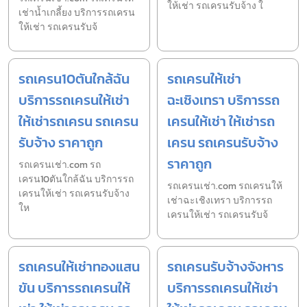
ให้เช่า รถเครนรับจ้าง ใ
เช่าน้ำเกลี้ยง บริการรถเครน
ให้เช่า รถเครนรับจ้
รถเครน10ตันใกล้ฉัน
รถเครนให้เช่า
บริการรถเครนให้เช่า
ฉะเชิงเทรา บริการรถ
ให้เช่ารถเครน รถเครน
เครนให้เช่า ให้เช่ารถ
รับจ้าง ราคาถูก
เครน รถเครนรับจ้าง
ราคาถูก
รถเครนเช่า.com รถ
เครน10ตันใกล้ฉัน บริการรถ
รถเครนเช่า.com รถเครนให้
เครนให้เช่า รถเครนรับจ้าง
เช่าฉะเชิงเทรา บริการรถ
ให
เครนให้เช่า รถเครนรับจ้
รถเครนให้เช่าทองแสน
รถเครนรับจ้างจังหาร
ขัน บริการรถเครนให้
บริการรถเครนให้เช่า