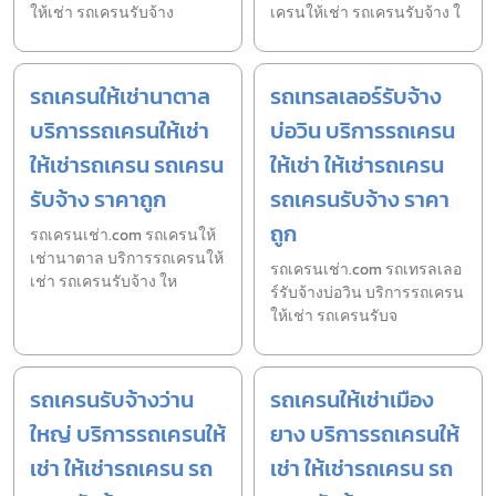
ให้เช่า รถเครนรับจ้าง
เครนให้เช่า รถเครนรับจ้าง ใ
รถเครนให้เช่านาตาล
รถเทรลเลอร์รับจ้าง
บริการรถเครนให้เช่า
บ่อวิน บริการรถเครน
ให้เช่ารถเครน รถเครน
ให้เช่า ให้เช่ารถเครน
รับจ้าง ราคาถูก
รถเครนรับจ้าง ราคา
ถูก
รถเครนเช่า.com รถเครนให้
เช่านาตาล บริการรถเครนให้
รถเครนเช่า.com รถเทรลเลอ
เช่า รถเครนรับจ้าง ให
ร์รับจ้างบ่อวิน บริการรถเครน
ให้เช่า รถเครนรับจ
รถเครนรับจ้างว่าน
รถเครนให้เช่าเมือง
ใหญ่ บริการรถเครนให้
ยาง บริการรถเครนให้
เช่า ให้เช่ารถเครน รถ
เช่า ให้เช่ารถเครน รถ