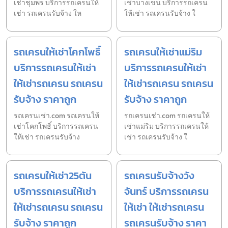
เช่าชุมพร บริการรถเครนให้
เช่าบางเขน บริการรถเครน
เช่า รถเครนรับจ้าง ให
ให้เช่า รถเครนรับจ้าง ใ
รถเครนให้เช่าโคกโพธิ์
รถเครนให้เช่าแม่ริม
บริการรถเครนให้เช่า
บริการรถเครนให้เช่า
ให้เช่ารถเครน รถเครน
ให้เช่ารถเครน รถเครน
รับจ้าง ราคาถูก
รับจ้าง ราคาถูก
รถเครนเช่า.com รถเครนให้
รถเครนเช่า.com รถเครนให้
เช่าโคกโพธิ์ บริการรถเครน
เช่าแม่ริม บริการรถเครนให้
ให้เช่า รถเครนรับจ้าง
เช่า รถเครนรับจ้าง ใ
รถเครนให้เช่า25ตัน
รถเครนรับจ้างวัง
บริการรถเครนให้เช่า
จันทร์ บริการรถเครน
ให้เช่ารถเครน รถเครน
ให้เช่า ให้เช่ารถเครน
รับจ้าง ราคาถูก
รถเครนรับจ้าง ราคา