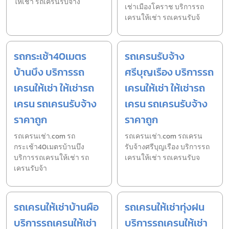
ให้เช่า รถเครนรับจ้าง
เช่าเมืองโคราช บริการรถ
เครนให้เช่า รถเครนรับจ้
รถกระเช้า40เมตร
รถเครนรับจ้าง
บ้านบึง บริการรถ
ศรีบุญเรือง บริการรถ
เครนให้เช่า ให้เช่ารถ
เครนให้เช่า ให้เช่ารถ
เครน รถเครนรับจ้าง
เครน รถเครนรับจ้าง
ราคาถูก
ราคาถูก
รถเครนเช่า.com รถ
รถเครนเช่า.com รถเครน
กระเช้า40เมตรบ้านบึง
รับจ้างศรีบุญเรือง บริการรถ
บริการรถเครนให้เช่า รถ
เครนให้เช่า รถเครนรับจ
เครนรับจ้า
รถเครนให้เช่าบ้านผือ
รถเครนให้เช่าทุ่งฝน
บริการรถเครนให้เช่า
บริการรถเครนให้เช่า