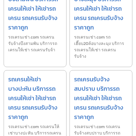
เครนให้เช่า ให้เช่ารถ
เครนให้เช่า ให้เช่ารถ
เครน รถเครนรับจ้าง
เครน รถเครนรับจ้าง
ราคาถูก
ราคาถูก
รถเครนเช่า.com รถเครน
รถเครนเช่า.com รถ
รับจ้างบึงสามพัน บริการรถ
เฮี๊ยบ20ล้อบางละมุง บริการ
เครนให้เช่า รถเครนรับจ้า
รถเครนให้เช่า รถเครน
รับจ้าง
รถเครนให้เช่า
รถเครนรับจ้าง
บางปะหัน บริการรถ
สบปราบ บริการรถ
เครนให้เช่า ให้เช่ารถ
เครนให้เช่า ให้เช่ารถ
เครน รถเครนรับจ้าง
เครน รถเครนรับจ้าง
ราคาถูก
ราคาถูก
รถเครนเช่า.com รถเครนให้
รถเครนเช่า.com รถเครน
เช่าบางปะหัน บริการรถเครน
รับจ้างสบปราบ บริการรถ