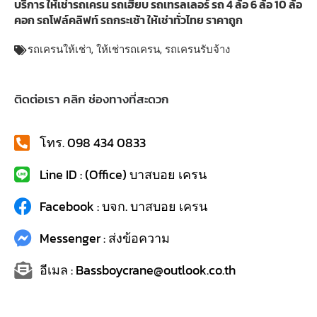
บริการ ให้เช่ารถเครน รถเฮี๊ยบ รถเทรลเลอร์ รถ 4 ล้อ 6 ล้อ 10 ล้อ
คอก รถโฟล์คลิฟท์ รถกระเช้า ให้เช่าทั่วไทย ราคาถูก
รถเครนให้เช่า
,
ให้เช่ารถเครน
,
รถเครนรับจ้าง
ติดต่อเรา คลิก ช่องทางที่สะดวก
โทร. 098 434 0833
Line ID : (Office) บาสบอย เครน
Facebook : บจก. บาสบอย เครน
Messenger : ส่งข้อความ
อีเมล : Bassboycrane@outlook.co.th