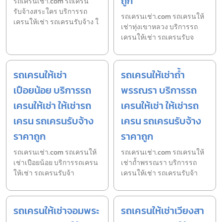
ถูก
รถเครนเช่า.com รถเครน
รับจ้างสระใคร บริการรถ
รถเครนเช่า.com รถเครนให้
เครนให้เช่า รถเครนรับจ้าง ใ
เช่าทุ่งเขาหลวง บริการรถ
เครนให้เช่า รถเครนรับจ
รถเครนให้เช่า
รถเครนให้เช่าถ้ำ
เปือยน้อย บริการรถ
พรรณรา บริการรถ
เครนให้เช่า ให้เช่ารถ
เครนให้เช่า ให้เช่ารถ
เครน รถเครนรับจ้าง
เครน รถเครนรับจ้าง
ราคาถูก
ราคาถูก
รถเครนเช่า.com รถเครนให้
รถเครนเช่า.com รถเครนให้
เช่าเปือยน้อย บริการรถเครน
เช่าถ้ำพรรณรา บริการรถ
ให้เช่า รถเครนรับจ้า
เครนให้เช่า รถเครนรับจ้า
รถเครนให้เช่าจอมพระ
รถเครนให้เช่าเวียงสา