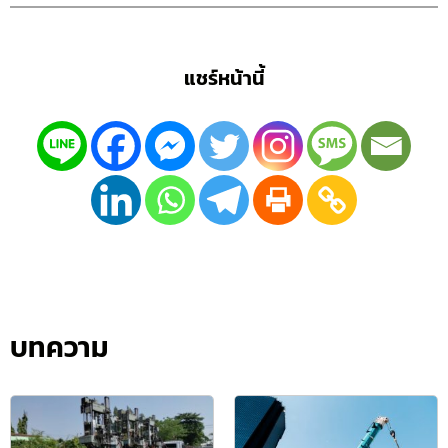
แชร์หน้านี้
บทความ