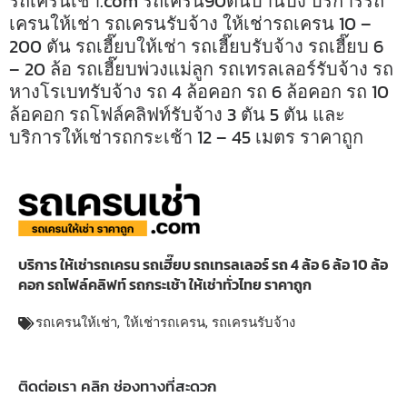
รถเครนเช่า.com รถเครน90ตันบ้านบึง บริการรถ
เครนให้เช่า รถเครนรับจ้าง ให้เช่ารถเครน 10 –
200 ตัน รถเฮี๊ยบให้เช่า รถเฮี๊ยบรับจ้าง รถเฮี๊ยบ 6
– 20 ล้อ รถเฮี๊ยบพ่วงแม่ลูก รถเทรลเลอร์รับจ้าง รถ
หางโรเบทรับจ้าง รถ 4 ล้อคอก รถ 6 ล้อคอก รถ 10
ล้อคอก รถโฟล์คลิฟท์รับจ้าง 3 ตัน 5 ตัน และ
บริการให้เช่ารถกระเช้า 12 – 45 เมตร ราคาถูก
บริการ ให้เช่ารถเครน รถเฮี๊ยบ รถเทรลเลอร์ รถ 4 ล้อ 6 ล้อ 10 ล้อ
คอก รถโฟล์คลิฟท์ รถกระเช้า ให้เช่าทั่วไทย ราคาถูก
รถเครนให้เช่า
,
ให้เช่ารถเครน
,
รถเครนรับจ้าง
ติดต่อเรา คลิก ช่องทางที่สะดวก