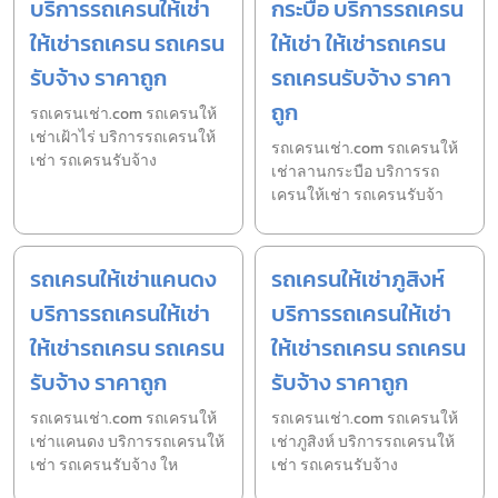
บริการรถเครนให้เช่า
กระบือ บริการรถเครน
ให้เช่ารถเครน รถเครน
ให้เช่า ให้เช่ารถเครน
รับจ้าง ราคาถูก
รถเครนรับจ้าง ราคา
ถูก
รถเครนเช่า.com รถเครนให้
เช่าเฝ้าไร่ บริการรถเครนให้
รถเครนเช่า.com รถเครนให้
เช่า รถเครนรับจ้าง
เช่าลานกระบือ บริการรถ
เครนให้เช่า รถเครนรับจ้า
รถเครนให้เช่าแคนดง
รถเครนให้เช่าภูสิงห์
บริการรถเครนให้เช่า
บริการรถเครนให้เช่า
ให้เช่ารถเครน รถเครน
ให้เช่ารถเครน รถเครน
รับจ้าง ราคาถูก
รับจ้าง ราคาถูก
รถเครนเช่า.com รถเครนให้
รถเครนเช่า.com รถเครนให้
เช่าแคนดง บริการรถเครนให้
เช่าภูสิงห์ บริการรถเครนให้
เช่า รถเครนรับจ้าง ให
เช่า รถเครนรับจ้าง