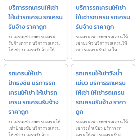
บริการรถเครนให้เช่า
บริการรถเครนให้เช่า
ให้เช่ารถเครน รถเครน
ให้เช่ารถเครน รถเครน
รับจ้าง ราคาถูก
รับจ้าง ราคาถูก
รถเครนเช่า.com รถเครน
รถเครนเช่า.com รถเครนให้
รับจ้างตราด บริการรถเครน
เช่าปะทิว บริการรถเครนให้
ให้เช่า รถเครนรับจ้าง ให้
เช่า รถเครนรับจ้าง ให
รถเครนให้เช่า
รถเครนให้เช่าวังน้ำ
ปักธงชัย บริการรถ
เขียว บริการรถเครน
เครนให้เช่า ให้เช่ารถ
ให้เช่า ให้เช่ารถเครน
เครน รถเครนรับจ้าง
รถเครนรับจ้าง ราคา
ราคาถูก
ถูก
รถเครนเช่า.com รถเครนให้
รถเครนเช่า.com รถเครนให้
เช่าปักธงชัย บริการรถเครน
เช่าวังน้ำเขียว บริการรถ
ให้เช่า รถเครนรับจ้าง
เครนให้เช่า รถเครนรับจ