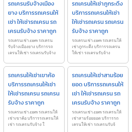
รถเครนรับจ้างเมือง
รถเครนให้เช่าภูกระดึง
ยาง บริการรถเครนให้
บริการรถเครนให้เช่า
เช่า ให้เช่ารถเครน รถ
ให้เช่ารถเครน รถเครน
เครนรับจ้าง ราคาถูก
รับจ้าง ราคาถูก
รถเครนเช่า.com รถเครน
รถเครนเช่า.com รถเครนให้
รับจ้างเมืองยาง บริการรถ
เช่าภูกระดึง บริการรถเครน
เครนให้เช่า รถเครนรับจ้าง
ให้เช่า รถเครนรับจ้าง
รถเครนให้เช่าเขาค้อ
รถเครนให้เช่าสามร้อย
บริการรถเครนให้เช่า
ยอด บริการรถเครนให้
ให้เช่ารถเครน รถเครน
เช่า ให้เช่ารถเครน รถ
รับจ้าง ราคาถูก
เครนรับจ้าง ราคาถูก
รถเครนเช่า.com รถเครนให้
รถเครนเช่า.com รถเครนให้
เช่าเขาค้อ บริการรถเครนให้
เช่าสามร้อยยอด บริการรถ
เช่า รถเครนรับจ้าง ใ
เครนให้เช่า รถเครนรับจ้