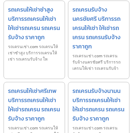
รถเครนให้เช่าซำสูง
รถเครนรับจ้าง
บริการรถเครนให้เช่า
นครชัยศรี บริการรถ
ให้เช่ารถเครน รถเครน
เครนให้เช่า ให้เช่ารถ
รับจ้าง ราคาถูก
เครน รถเครนรับจ้าง
ราคาถูก
รถเครนเช่า.com รถเครนให้
เช่าซำสูง บริการรถเครนให้
รถเครนเช่า.com รถเครน
เช่า รถเครนรับจ้าง ให
รับจ้างนครชัยศรี บริการรถ
เครนให้เช่า รถเครนรับจ้า
รถเครนให้เช่าศรีเทพ
รถเครนรับจ้างนามน
บริการรถเครนให้เช่า
บริการรถเครนให้เช่า
ให้เช่ารถเครน รถเครน
ให้เช่ารถเครน รถเครน
รับจ้าง ราคาถูก
รับจ้าง ราคาถูก
รถเครนเช่า.com รถเครนให้
รถเครนเช่า.com รถเครน