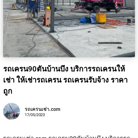
รถเครน90ตันบ้านบึง บริการรถเครนให้
เช่า ให้เช่ารถเครน รถเครนรับจ้าง ราคา
ถูก
รถเครนเช่า.com
17/05/2023