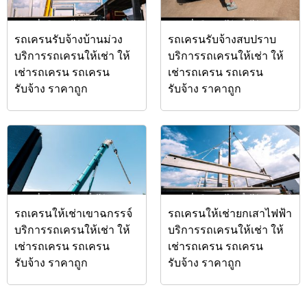
รถเครนรับจ้างบ้านม่วง
รถเครนรับจ้างสบปราบ
บริการรถเครนให้เช่า ให้
บริการรถเครนให้เช่า ให้
เช่ารถเครน รถเครน
เช่ารถเครน รถเครน
รับจ้าง ราคาถูก
รับจ้าง ราคาถูก
รถเครนให้เช่าเขาฉกรรจ์
รถเครนให้เช่ายกเสาไฟฟ้า
บริการรถเครนให้เช่า ให้
บริการรถเครนให้เช่า ให้
เช่ารถเครน รถเครน
เช่ารถเครน รถเครน
รับจ้าง ราคาถูก
รับจ้าง ราคาถูก