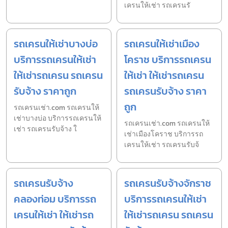
เครนให้เช่า รถเครนรั
รถเครนให้เช่าบางบ่อ
รถเครนให้เช่าเมือง
บริการรถเครนให้เช่า
โคราช บริการรถเครน
ให้เช่ารถเครน รถเครน
ให้เช่า ให้เช่ารถเครน
รับจ้าง ราคาถูก
รถเครนรับจ้าง ราคา
ถูก
รถเครนเช่า.com รถเครนให้
เช่าบางบ่อ บริการรถเครนให้
รถเครนเช่า.com รถเครนให้
เช่า รถเครนรับจ้าง ใ
เช่าเมืองโคราช บริการรถ
เครนให้เช่า รถเครนรับจ้
รถเครนรับจ้าง
รถเครนรับจ้างจักราช
คลองท่อม บริการรถ
บริการรถเครนให้เช่า
เครนให้เช่า ให้เช่ารถ
ให้เช่ารถเครน รถเครน