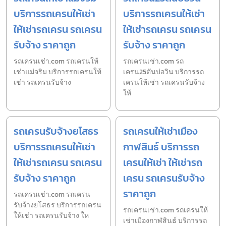
บริการรถเครนให้เช่า
บริการรถเครนให้เช่า
ให้เช่ารถเครน รถเครน
ให้เช่ารถเครน รถเครน
รับจ้าง ราคาถูก
รับจ้าง ราคาถูก
รถเครนเช่า.com รถเครนให้
รถเครนเช่า.com รถ
เช่าแม่จริม บริการรถเครนให้
เครน25ตันบ่อวิน บริการรถ
เช่า รถเครนรับจ้าง
เครนให้เช่า รถเครนรับจ้าง
ให้
รถเครนรับจ้างยโสธร
รถเครนให้เช่าเมือง
บริการรถเครนให้เช่า
กาฬสินธ์ บริการรถ
ให้เช่ารถเครน รถเครน
เครนให้เช่า ให้เช่ารถ
รับจ้าง ราคาถูก
เครน รถเครนรับจ้าง
ราคาถูก
รถเครนเช่า.com รถเครน
รับจ้างยโสธร บริการรถเครน
รถเครนเช่า.com รถเครนให้
ให้เช่า รถเครนรับจ้าง ให
เช่าเมืองกาฬสินธ์ บริการรถ