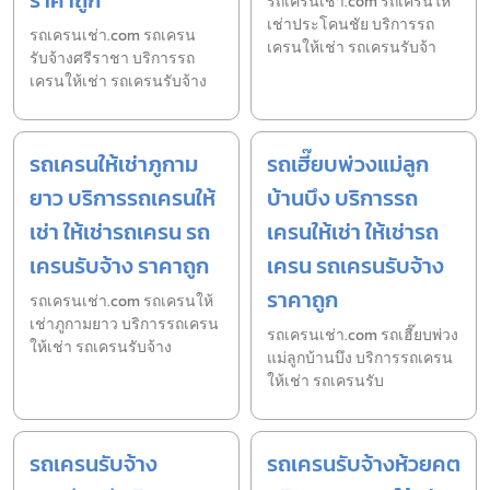
ราคาถูก
รถเครนเช่า.com รถเครนให้
เช่าประโคนชัย บริการรถ
รถเครนเช่า.com รถเครน
เครนให้เช่า รถเครนรับจ้า
รับจ้างศรีราชา บริการรถ
เครนให้เช่า รถเครนรับจ้าง
รถเครนให้เช่าภูกาม
รถเฮี๊ยบพ่วงแม่ลูก
ยาว บริการรถเครนให้
บ้านบึง บริการรถ
เช่า ให้เช่ารถเครน รถ
เครนให้เช่า ให้เช่ารถ
เครนรับจ้าง ราคาถูก
เครน รถเครนรับจ้าง
ราคาถูก
รถเครนเช่า.com รถเครนให้
เช่าภูกามยาว บริการรถเครน
รถเครนเช่า.com รถเฮี๊ยบพ่วง
ให้เช่า รถเครนรับจ้าง
แม่ลูกบ้านบึง บริการรถเครน
ให้เช่า รถเครนรับ
รถเครนรับจ้าง
รถเครนรับจ้างห้วยคต