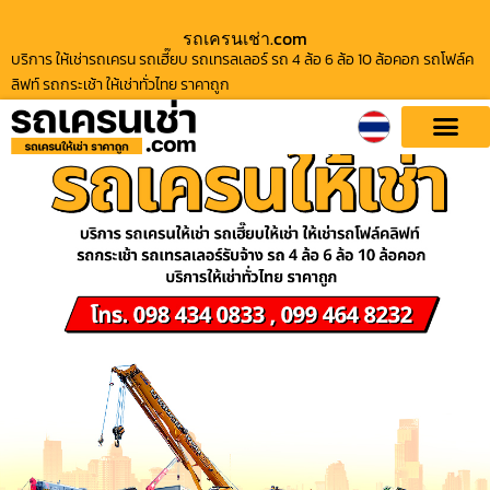
รถเครนเช่า.com
บริการ ให้เช่ารถเครน รถเฮี๊ยบ รถเทรลเลอร์ รถ 4 ล้อ 6 ล้อ 10 ล้อคอก รถโฟล์ค
ลิฟท์ รถกระเช้า ให้เช่าทั่วไทย ราคาถูก