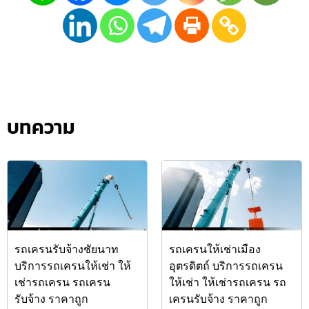
บทความ
รถเครนรับจ้างชัยนาท
รถเครนให้เช่าเมือง
บริการรถเครนให้เช่า ให้
อุตรดิตถ์ บริการรถเครน
เช่ารถเครน รถเครน
ให้เช่า ให้เช่ารถเครน รถ
รับจ้าง ราคาถูก
เครนรับจ้าง ราคาถูก