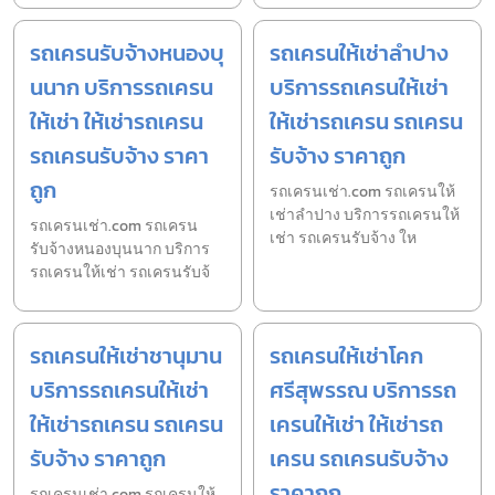
รถเครนรับจ้างหนองบุ
รถเครนให้เช่าลำปาง
นนาก บริการรถเครน
บริการรถเครนให้เช่า
ให้เช่า ให้เช่ารถเครน
ให้เช่ารถเครน รถเครน
รถเครนรับจ้าง ราคา
รับจ้าง ราคาถูก
ถูก
รถเครนเช่า.com รถเครนให้
เช่าลำปาง บริการรถเครนให้
รถเครนเช่า.com รถเครน
เช่า รถเครนรับจ้าง ให
รับจ้างหนองบุนนาก บริการ
รถเครนให้เช่า รถเครนรับจ้
รถเครนให้เช่าชานุมาน
รถเครนให้เช่าโคก
บริการรถเครนให้เช่า
ศรีสุพรรณ บริการรถ
ให้เช่ารถเครน รถเครน
เครนให้เช่า ให้เช่ารถ
รับจ้าง ราคาถูก
เครน รถเครนรับจ้าง
ราคาถูก
รถเครนเช่า.com รถเครนให้