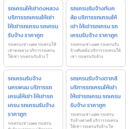
รถเครนให้เช่าดงหลวง
รถเครนรับจ้างทับค
บริการรถเครนให้เช่า
ล้อ บริการรถเครนให้
ให้เช่ารถเครน รถเครน
เช่า ให้เช่ารถเครน รถ
รับจ้าง ราคาถูก
เครนรับจ้าง ราคาถูก
รถเครนเช่า.com รถเครนให้
รถเครนเช่า.com รถเครนรับ
เช่าดงหลวง บริการรถเครน
จ้างทับคล้อ บริการรถเครนให้
ให้เช่า รถเครนรับจ้าง ใ
เช่า รถเครนรับจ้าง
รถเครนรับจ้าง
รถเครนรับจ้างตาคลี
นครพนม บริการรถ
บริการรถเครนให้เช่า
เครนให้เช่า ให้เช่ารถ
ให้เช่ารถเครน รถเครน
เครน รถเครนรับจ้าง
รับจ้าง ราคาถูก
ราคาถูก
รถเครนเช่า.com รถเครน
รับจ้างตาคลี บริการรถเครน
รถเครนเช่า.com รถเครน
ให้เช่า รถเครนรับจ้าง ให