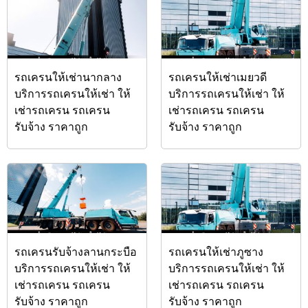
รถเครนให้เช่านากลาง
รถเครนให้เช่าเมยวดี
บริการรถเครนให้เช่า ให้
บริการรถเครนให้เช่า ให้
เช่ารถเครน รถเครน
เช่ารถเครน รถเครน
รับจ้าง ราคาถูก
รับจ้าง ราคาถูก
รถเครนรับจ้างลานกระบือ
รถเครนให้เช่าภูซาง
บริการรถเครนให้เช่า ให้
บริการรถเครนให้เช่า ให้
เช่ารถเครน รถเครน
เช่ารถเครน รถเครน
รับจ้าง ราคาถูก
รับจ้าง ราคาถูก