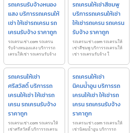
รถเครนรับจ้างหนอง
รถเครนให้เช่าสีชมพู
แสง บริการรถเครนให้
บริการรถเครนให้เช่า
เช่า ให้เช่ารถเครน รถ
ให้เช่ารถเครน รถเครน
เครนรับจ้าง ราคาถูก
รับจ้าง ราคาถูก
รถเครนเช่า.com รถเครน
รถเครนเช่า.com รถเครนให้
รับจ้างหนองแสง บริการรถ
เช่าสีชมพู บริการรถเครนให้
เครนให้เช่า รถเครนรับจ้าง
เช่า รถเครนรับจ้าง ใ
รถเครนให้เช่า
รถเครนให้เช่า
ศรีสวัสดิ์ บริการรถ
นิคมน้ำอูน บริการรถ
เครนให้เช่า ให้เช่ารถ
เครนให้เช่า ให้เช่ารถ
เครน รถเครนรับจ้าง
เครน รถเครนรับจ้าง
ราคาถูก
ราคาถูก
รถเครนเช่า.com รถเครนให้
รถเครนเช่า.com รถเครนให้
เช่าศรีสวัสดิ์ บริการรถเครน
เช่านิคมน้ำอูน บริการรถ