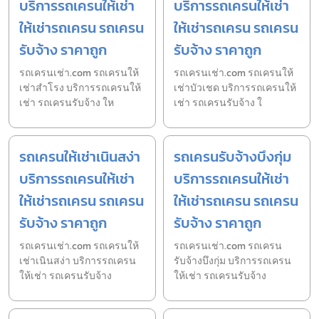
บริการรถเครนให้เช่า
บริการรถเครนให้เช่า
ให้เช่ารถเครน รถเครน
ให้เช่ารถเครน รถเครน
รับจ้าง ราคาถูก
รับจ้าง ราคาถูก
รถเครนเช่า.com รถเครนให้
รถเครนเช่า.com รถเครนให้
เช่าสำโรง บริการรถเครนให้
เช่าบัวเชด บริการรถเครนให้
เช่า รถเครนรับจ้าง ให
เช่า รถเครนรับจ้าง ใ
รถเครนให้เช่าเนินสง่า
รถเครนรับจ้างบึงกุ่ม
บริการรถเครนให้เช่า
บริการรถเครนให้เช่า
ให้เช่ารถเครน รถเครน
ให้เช่ารถเครน รถเครน
รับจ้าง ราคาถูก
รับจ้าง ราคาถูก
รถเครนเช่า.com รถเครนให้
รถเครนเช่า.com รถเครน
เช่าเนินสง่า บริการรถเครน
รับจ้างบึงกุ่ม บริการรถเครน
ให้เช่า รถเครนรับจ้าง
ให้เช่า รถเครนรับจ้าง