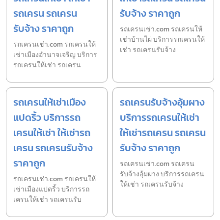
รถเครน รถเครน
รับจ้าง ราคาถูก
รับจ้าง ราคาถูก
รถเครนเช่า.com รถเครนให้
เช่าบ้านไผ่ บริการรถเครนให้
รถเครนเช่า.com รถเครนให้
เช่า รถเครนรับจ้าง
เช่าเมืองอำนาจเจริญ บริการ
รถเครนให้เช่า รถเครน
รถเครนให้เช่าเมือง
รถเครนรับจ้างอุ้มผาง
แปดริ้ว บริการรถ
บริการรถเครนให้เช่า
เครนให้เช่า ให้เช่ารถ
ให้เช่ารถเครน รถเครน
เครน รถเครนรับจ้าง
รับจ้าง ราคาถูก
ราคาถูก
รถเครนเช่า.com รถเครน
รับจ้างอุ้มผาง บริการรถเครน
รถเครนเช่า.com รถเครนให้
ให้เช่า รถเครนรับจ้าง
เช่าเมืองแปดริ้ว บริการรถ
เครนให้เช่า รถเครนรับ