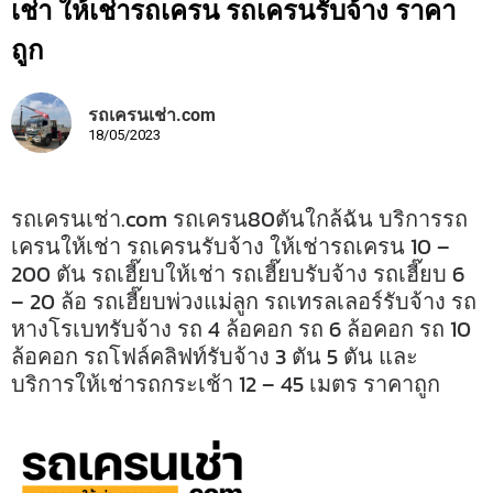
เช่า ให้เช่ารถเครน รถเครนรับจ้าง ราคา
ถูก
รถเครนเช่า.com
18/05/2023
รถเครนเช่า.com รถเครน80ตันใกล้ฉัน บริการรถ
เครนให้เช่า รถเครนรับจ้าง ให้เช่ารถเครน 10 –
200 ตัน รถเฮี๊ยบให้เช่า รถเฮี๊ยบรับจ้าง รถเฮี๊ยบ 6
– 20 ล้อ รถเฮี๊ยบพ่วงแม่ลูก รถเทรลเลอร์รับจ้าง รถ
หางโรเบทรับจ้าง รถ 4 ล้อคอก รถ 6 ล้อคอก รถ 10
ล้อคอก รถโฟล์คลิฟท์รับจ้าง 3 ตัน 5 ตัน และ
บริการให้เช่ารถกระเช้า 12 – 45 เมตร ราคาถูก