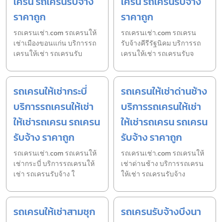
เครน รถเครนรับจ้าง
เครน รถเครนรับจ้าง
ราคาถูก
ราคาถูก
รถเครนเช่า.com รถเครนให้
รถเครนเช่า.com รถเครน
เช่าเมืองขอนแก่น บริการรถ
รับจ้างคีรีรัฐนิคม บริการรถ
เครนให้เช่า รถเครนรับ
เครนให้เช่า รถเครนรับจ
รถเครนให้เช่ากระบี่
รถเครนให้เช่าด่านช้าง
บริการรถเครนให้เช่า
บริการรถเครนให้เช่า
ให้เช่ารถเครน รถเครน
ให้เช่ารถเครน รถเครน
รับจ้าง ราคาถูก
รับจ้าง ราคาถูก
รถเครนเช่า.com รถเครนให้
รถเครนเช่า.com รถเครนให้
เช่ากระบี่ บริการรถเครนให้
เช่าด่านช้าง บริการรถเครน
เช่า รถเครนรับจ้าง ใ
ให้เช่า รถเครนรับจ้าง
รถเครนให้เช่าสามชุก
รถเครนรับจ้างบึงนา