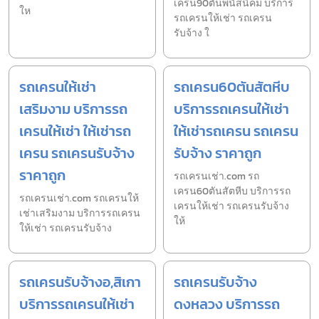
เครน90ตันพนัสนิคม บริการ
ให
รถเครนให้เช่า รถเครน
รับจ้าง ใ
รถเครนให้เช่า
รถเครน60ตันสัตหีบ
เสริมงาม บริการรถ
บริการรถเครนให้เช่า
เครนให้เช่า ให้เช่ารถ
ให้เช่ารถเครน รถเครน
เครน รถเครนรับจ้าง
รับจ้าง ราคาถูก
ราคาถูก
รถเครนเช่า.com รถ
เครน60ตันสัตหีบ บริการรถ
รถเครนเช่า.com รถเครนให้
เครนให้เช่า รถเครนรับจ้าง
เช่าเสริมงาม บริการรถเครน
ให้
ให้เช่า รถเครนรับจ้าง
รถเครนรับจ้างอ,สิเกา
รถเครนรับจ้าง
บริการรถเครนให้เช่า
ดงหลวง บริการรถ