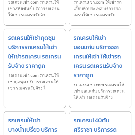
รถเครนเช่า.com รถเครนให้
รถเครนเช่า.com ให้เช่ารถ
เช่าสหัสขันธ์ บริการรถเครน
เฮี๊ยบทั่วประเทศ บริการรถ
ให้เช่า รถเครนรับจ้า
เครนให้เช่า รถเครนรับ
รถเครนให้เช่ากุดชุม
รถเครนให้เช่า
บริการรถเครนให้เช่า
ขอนแก่น บริการรถ
ให้เช่ารถเครน รถเครน
เครนให้เช่า ให้เช่ารถ
รับจ้าง ราคาถูก
เครน รถเครนรับจ้าง
ราคาถูก
รถเครนเช่า.com รถเครนให้
เช่ากุดชุม บริการรถเครนให้
รถเครนเช่า.com รถเครนให้
เช่า รถเครนรับจ้าง ใ
เช่าขอนแก่น บริการรถเครน
ให้เช่า รถเครนรับจ้าง
รถเครนให้เช่า
รถเครน140ตัน
บางน้ำเปรี้ยว บริการ
ศรีราชา บริการรถ