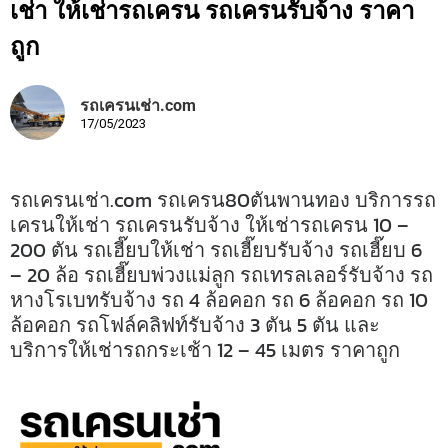
เช่า ให้เช่ารถเครน รถเครนรับจ้าง ราคา
ถูก
รถเครนเช่า.com
17/05/2023
รถเครนเช่า.com รถเครน80ตันพานทอง บริการรถ
เครนให้เช่า รถเครนรับจ้าง ให้เช่ารถเครน 10 –
200 ตัน รถเฮี๊ยบให้เช่า รถเฮี๊ยบรับจ้าง รถเฮี๊ยบ 6
– 20 ล้อ รถเฮี๊ยบพ่วงแม่ลูก รถเทรลเลอร์รับจ้าง รถ
หางโรเบทรับจ้าง รถ 4 ล้อคอก รถ 6 ล้อคอก รถ 10
ล้อคอก รถโฟล์คลิฟท์รับจ้าง 3 ตัน 5 ตัน และ
บริการให้เช่ารถกระเช้า 12 – 45 เมตร ราคาถูก