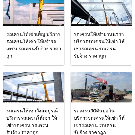
รถเครนให้เช่าเพ็ญ บริการ
รถเครนให้เช่ายานนาวา
รถเครนให้เช่า ให้เช่ารถ
บริการรถเครนให้เช่า ให้
เครน รถเครนรับจ้าง ราคา
เช่ารถเครน รถเครน
ถูก
รับจ้าง ราคาถูก
รถเครนให้เช่าวังสมบูรณ์
รถเครน90ตันบ่อวิน
บริการรถเครนให้เช่า ให้
บริการรถเครนให้เช่า ให้
เช่ารถเครน รถเครน
เช่ารถเครน รถเครน
รับจ้าง ราคาถูก
รับจ้าง ราคาถูก