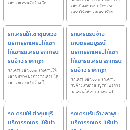
เช่า รถเครนรับจ้าง ให
เช่าเมืองจันทร์ บริการรถ
เครนให้เช่า รถเครนรับจ
รถเครนให้เช่าชุมพวง
รถเครนรับจ้าง
บริการรถเครนให้เช่า
เกษตรสมบูรณ์
ให้เช่ารถเครน รถเครน
บริการรถเครนให้เช่า
รับจ้าง ราคาถูก
ให้เช่ารถเครน รถเครน
รับจ้าง ราคาถูก
รถเครนเช่า.com รถเครนให้
เช่าชุมพวง บริการรถเครนให้
รถเครนเช่า.com รถเครน
เช่า รถเครนรับจ้าง ใ
รับจ้างเกษตรสมบูรณ์ บริการ
รถเครนให้เช่า รถเครนรับ
รถเครนให้เช่ากุยบุรี
รถเครนรับจ้างลำพูน
บริการรถเครนให้เช่า
บริการรถเครนให้เช่า