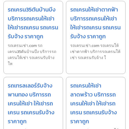
รถเครน35ตันบ้านบึง
รถเครนให้เช่าตากฟ้า
บริการรถเครนให้เช่า
บริการรถเครนให้เช่า
ให้เช่ารถเครน รถเครน
ให้เช่ารถเครน รถเครน
รับจ้าง ราคาถูก
รับจ้าง ราคาถูก
รถเครนเช่า.com รถ
รถเครนเช่า.com รถเครนให้
เครน35ตันบ้านบึง บริการรถ
เช่าตากฟ้า บริการรถเครนให้
เครนให้เช่า รถเครนรับจ้าง
เช่า รถเครนรับจ้าง ใ
ให
รถเทรลเลอร์รับจ้าง
รถเครนให้เช่า
พานทอง บริการรถ
ลาดพร้าว บริการรถ
เครนให้เช่า ให้เช่ารถ
เครนให้เช่า ให้เช่ารถ
เครน รถเครนรับจ้าง
เครน รถเครนรับจ้าง
ราคาถูก
ราคาถูก