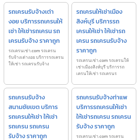
รถเครนรับจ้างเต่า
รถเครนให้เช่าเมือง
งอย บริการรถเครนให้
สิงห์บุรี บริการรถ
เช่า ให้เช่ารถเครน รถ
เครนให้เช่า ให้เช่ารถ
เครนรับจ้าง ราคาถูก
เครน รถเครนรับจ้าง
ราคาถูก
รถเครนเช่า.com รถเครน
รับจ้างเต่างอย บริการรถเครน
รถเครนเช่า.com รถเครนให้
ให้เช่า รถเครนรับจ้าง
เช่าเมืองสิงห์บุรี บริการรถ
เครนให้เช่า รถเครนร
รถเครนรับจ้าง
รถเครนรับจ้างท่าแพ
สนามชัยเขต บริการ
บริการรถเครนให้เช่า
รถเครนให้เช่า ให้เช่า
ให้เช่ารถเครน รถเครน
รถเครน รถเครน
รับจ้าง ราคาถูก
รับจ้าง ราคาถูก
รถเครนเช่า.com รถเครน