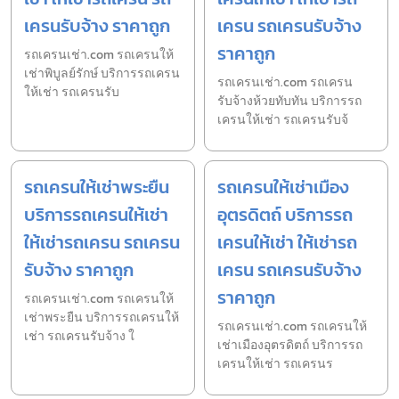
เครนรับจ้าง ราคาถูก
เครน รถเครนรับจ้าง
ราคาถูก
รถเครนเช่า.com รถเครนให้
เช่าพิบูลย์รักษ์ บริการรถเครน
รถเครนเช่า.com รถเครน
ให้เช่า รถเครนรับ
รับจ้างห้วยทับทัน บริการรถ
เครนให้เช่า รถเครนรับจ้
รถเครนให้เช่าพระยืน
รถเครนให้เช่าเมือง
บริการรถเครนให้เช่า
อุตรดิตถ์ บริการรถ
ให้เช่ารถเครน รถเครน
เครนให้เช่า ให้เช่ารถ
รับจ้าง ราคาถูก
เครน รถเครนรับจ้าง
ราคาถูก
รถเครนเช่า.com รถเครนให้
เช่าพระยืน บริการรถเครนให้
รถเครนเช่า.com รถเครนให้
เช่า รถเครนรับจ้าง ใ
เช่าเมืองอุตรดิตถ์ บริการรถ
เครนให้เช่า รถเครนร