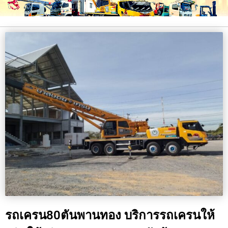
รถเครน80ตันพานทอง บริการรถเครนให้