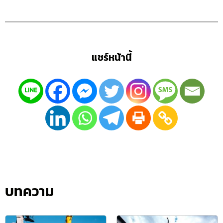
แชร์หน้านี้
บทความ