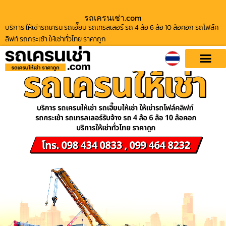
รถเครนเช่า.com
บริการ ให้เช่ารถเครน รถเฮี๊ยบ รถเทรลเลอร์ รถ 4 ล้อ 6 ล้อ 10 ล้อคอก รถโฟล์ค
ลิฟท์ รถกระเช้า ให้เช่าทั่วไทย ราคาถูก