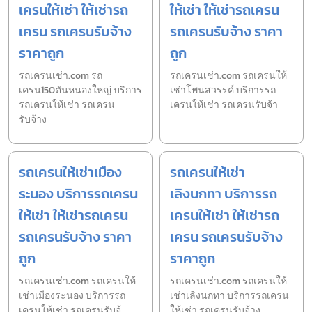
เครนให้เช่า ให้เช่ารถ
ให้เช่า ให้เช่ารถเครน
เครน รถเครนรับจ้าง
รถเครนรับจ้าง ราคา
ราคาถูก
ถูก
รถเครนเช่า.com รถ
รถเครนเช่า.com รถเครนให้
เครน150ตันหนองใหญ่ บริการ
เช่าโพนสวรรค์ บริการรถ
รถเครนให้เช่า รถเครน
เครนให้เช่า รถเครนรับจ้า
รับจ้าง
รถเครนให้เช่าเมือง
รถเครนให้เช่า
ระนอง บริการรถเครน
เลิงนกทา บริการรถ
ให้เช่า ให้เช่ารถเครน
เครนให้เช่า ให้เช่ารถ
รถเครนรับจ้าง ราคา
เครน รถเครนรับจ้าง
ถูก
ราคาถูก
รถเครนเช่า.com รถเครนให้
รถเครนเช่า.com รถเครนให้
เช่าเมืองระนอง บริการรถ
เช่าเลิงนกทา บริการรถเครน
เครนให้เช่า รถเครนรับจ้
ให้เช่า รถเครนรับจ้าง