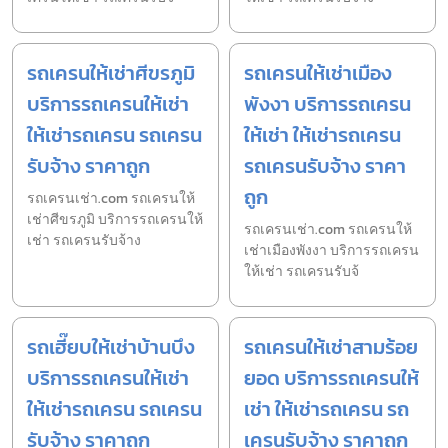
รถเครนให้เช่าศีขรภูมิ
รถเครนให้เช่าเมือง
บริการรถเครนให้เช่า
พังงา บริการรถเครน
ให้เช่ารถเครน รถเครน
ให้เช่า ให้เช่ารถเครน
รับจ้าง ราคาถูก
รถเครนรับจ้าง ราคา
ถูก
รถเครนเช่า.com รถเครนให้
เช่าศีขรภูมิ บริการรถเครนให้
รถเครนเช่า.com รถเครนให้
เช่า รถเครนรับจ้าง
เช่าเมืองพังงา บริการรถเครน
ให้เช่า รถเครนรับจ้
รถเฮี๊ยบให้เช่าบ้านบึง
รถเครนให้เช่าสามร้อย
บริการรถเครนให้เช่า
ยอด บริการรถเครนให้
ให้เช่ารถเครน รถเครน
เช่า ให้เช่ารถเครน รถ
รับจ้าง ราคาถูก
เครนรับจ้าง ราคาถูก