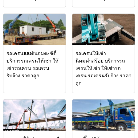
รถเครน100ตันอมตะซิตี้
รถเครนให้เช่า
บริการรถเครนให้เช่า ให้
นิคมคำสร้อย บริการรถ
เช่ารถเครน รถเครน
เครนให้เช่า ให้เช่ารถ
รับจ้าง ราคาถูก
เครน รถเครนรับจ้าง ราคา
ถูก