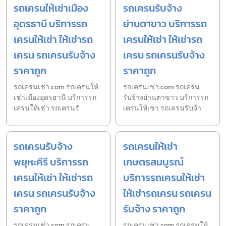
รถเครนให้เช่าเมือง
รถเครนรับจ้าง
อุดรธานี บริการรถ
ย่านตาขาว บริการรถ
เครนให้เช่า ให้เช่ารถ
เครนให้เช่า ให้เช่ารถ
เครน รถเครนรับจ้าง
เครน รถเครนรับจ้าง
ราคาถูก
ราคาถูก
รถเครนเช่า.com รถเครนให้
รถเครนเช่า.com รถเครน
เช่าเมืองอุดรธานี บริการรถ
รับจ้างย่านตาขาว บริการรถ
เครนให้เช่า รถเครนรั
เครนให้เช่า รถเครนรับจ้า
รถเครนรับจ้าง
รถเครนให้เช่า
พยุหะคีรี บริการรถ
เกษตรสมบูรณ์
เครนให้เช่า ให้เช่ารถ
บริการรถเครนให้เช่า
เครน รถเครนรับจ้าง
ให้เช่ารถเครน รถเครน
ราคาถูก
รับจ้าง ราคาถูก
รถเครนเช่า.com รถเครน
รถเครนเช่า.com รถเครนให้