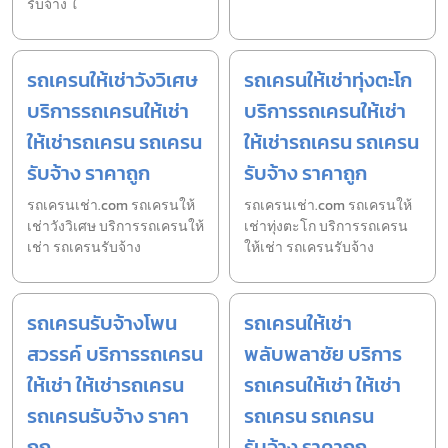
รับจ้าง ใ
รถเครนให้เช่าวังวิเศษ
รถเครนให้เช่าทุ่งตะโก
บริการรถเครนให้เช่า
บริการรถเครนให้เช่า
ให้เช่ารถเครน รถเครน
ให้เช่ารถเครน รถเครน
รับจ้าง ราคาถูก
รับจ้าง ราคาถูก
รถเครนเช่า.com รถเครนให้
รถเครนเช่า.com รถเครนให้
เช่าวังวิเศษ บริการรถเครนให้
เช่าทุ่งตะโก บริการรถเครน
เช่า รถเครนรับจ้าง
ให้เช่า รถเครนรับจ้าง
รถเครนรับจ้างโพน
รถเครนให้เช่า
สวรรค์ บริการรถเครน
พลับพลาชัย บริการ
ให้เช่า ให้เช่ารถเครน
รถเครนให้เช่า ให้เช่า
รถเครนรับจ้าง ราคา
รถเครน รถเครน
ถูก
รับจ้าง ราคาถูก