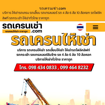
รถเครนเช่า.com
บริการ ให้เช่ารถเครน รถเฮี๊ยบ รถเทรลเลอร์ รถ 4 ล้อ 6 ล้อ 10 ล้อคอก รถโฟล์ค
ลิฟท์ รถกระเช้า ให้เช่าทั่วไทย ราคาถูก