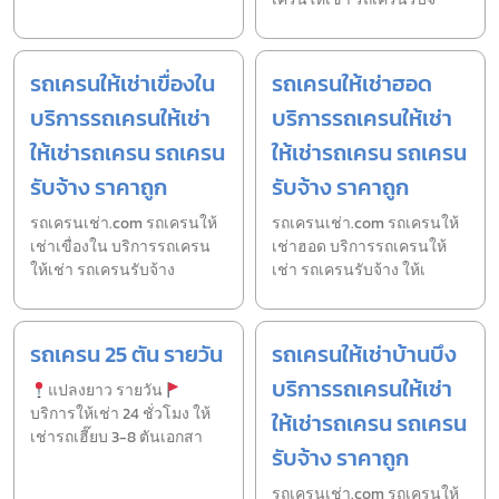
รถเครนให้เช่าเขื่องใน
รถเครนให้เช่าฮอด
บริการรถเครนให้เช่า
บริการรถเครนให้เช่า
ให้เช่ารถเครน รถเครน
ให้เช่ารถเครน รถเครน
รับจ้าง ราคาถูก
รับจ้าง ราคาถูก
รถเครนเช่า.com รถเครนให้
รถเครนเช่า.com รถเครนให้
เช่าเขื่องใน บริการรถเครน
เช่าฮอด บริการรถเครนให้
ให้เช่า รถเครนรับจ้าง
เช่า รถเครนรับจ้าง ให้เ
รถเครน 25 ตัน รายวัน
รถเครนให้เช่าบ้านบึง
บริการรถเครนให้เช่า
แปลงยาว รายวัน
บริการให้เช่า 24 ชั่วโมง ให้
ให้เช่ารถเครน รถเครน
เช่ารถเฮี๊ยบ 3-8 ตันเอกสา
รับจ้าง ราคาถูก
รถเครนเช่า.com รถเครนให้