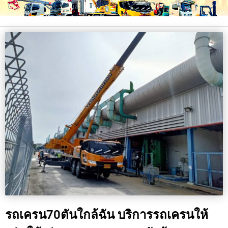
รถเครน70ตันใกล้ฉัน บริการรถเครนให้