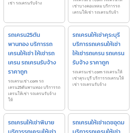
เช่า รถเครนรับจ้าง
เช่าบางคอแหลม บริการรถ
เครนให้เช่า รถเครนรับจ้า
รถเครน25ตัน
รถเครนให้เช่าคุระบุรี
พานทอง บริการรถ
บริการรถเครนให้เช่า
เครนให้เช่า ให้เช่ารถ
ให้เช่ารถเครน รถเครน
เครน รถเครนรับจ้าง
รับจ้าง ราคาถูก
ราคาถูก
รถเครนเช่า.com รถเครนให้
เช่าคุระบุรี บริการรถเครนให้
รถเครนเช่า.com รถ
เช่า รถเครนรับจ้าง
เครน25ตันพานทอง บริการรถ
เครนให้เช่า รถเครนรับจ้าง
ให้
รถเครนให้เช่าพิมาย
รถเครนให้เช่าเดชอุดม
บริการรถเครนให้เช่า
บริการรถเครนให้เช่า