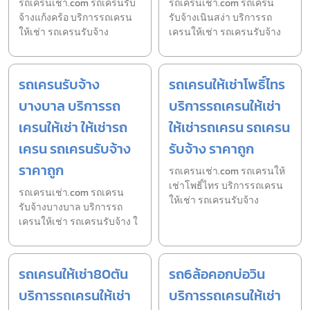
รถเครนเช่า.com รถเครนรับ
รถเครนเช่า.com รถเครน
จ้างแก้งคร้อ บริการรถเครน
รับจ้างเนินสง่า บริการรถ
ให้เช่า รถเครนรับจ้าง
เครนให้เช่า รถเครนรับจ้าง
รถเครนรับจ้าง
รถเครนให้เช่าโพธิ์ไทร
บางบาล บริการรถ
บริการรถเครนให้เช่า
เครนให้เช่า ให้เช่ารถ
ให้เช่ารถเครน รถเครน
เครน รถเครนรับจ้าง
รับจ้าง ราคาถูก
ราคาถูก
รถเครนเช่า.com รถเครนให้
เช่าโพธิ์ไทร บริการรถเครน
รถเครนเช่า.com รถเครน
ให้เช่า รถเครนรับจ้าง
รับจ้างบางบาล บริการรถ
เครนให้เช่า รถเครนรับจ้าง ใ
รถเครนให้เช่า80ตัน
รถ6ล้อคอกบ่อวิน
บริการรถเครนให้เช่า
บริการรถเครนให้เช่า