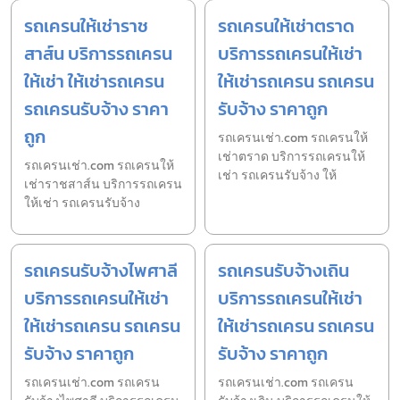
รถเครนให้เช่าราช
รถเครนให้เช่าตราด
สาส์น บริการรถเครน
บริการรถเครนให้เช่า
ให้เช่า ให้เช่ารถเครน
ให้เช่ารถเครน รถเครน
รถเครนรับจ้าง ราคา
รับจ้าง ราคาถูก
ถูก
รถเครนเช่า.com รถเครนให้
เช่าตราด บริการรถเครนให้
รถเครนเช่า.com รถเครนให้
เช่า รถเครนรับจ้าง ให้
เช่าราชสาส์น บริการรถเครน
ให้เช่า รถเครนรับจ้าง
รถเครนรับจ้างไพศาลี
รถเครนรับจ้างเถิน
บริการรถเครนให้เช่า
บริการรถเครนให้เช่า
ให้เช่ารถเครน รถเครน
ให้เช่ารถเครน รถเครน
รับจ้าง ราคาถูก
รับจ้าง ราคาถูก
รถเครนเช่า.com รถเครน
รถเครนเช่า.com รถเครน