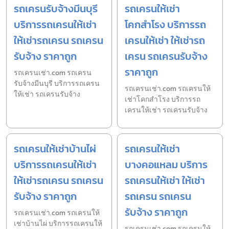
รถเครนรับจ้างมีนบุรี
รถเครนให้เช่า
บริการรถเครนให้เช่า
โคกสำโรง บริการรถ
ให้เช่ารถเครน รถเครน
เครนให้เช่า ให้เช่ารถ
รับจ้าง ราคาถูก
เครน รถเครนรับจ้าง
ราคาถูก
รถเครนเช่า.com รถเครน
รับจ้างมีนบุรี บริการรถเครน
รถเครนเช่า.com รถเครนให้
ให้เช่า รถเครนรับจ้าง
เช่าโคกสำโรง บริการรถ
เครนให้เช่า รถเครนรับจ้าง
รถเครนให้เช่าบ้านไผ่
รถเครนให้เช่า
บริการรถเครนให้เช่า
บางคอแหลม บริการ
ให้เช่ารถเครน รถเครน
รถเครนให้เช่า ให้เช่า
รับจ้าง ราคาถูก
รถเครน รถเครน
รับจ้าง ราคาถูก
รถเครนเช่า.com รถเครนให้
เช่าบ้านไผ่ บริการรถเครนให้
รถเครนเช่า.com รถเครนให้