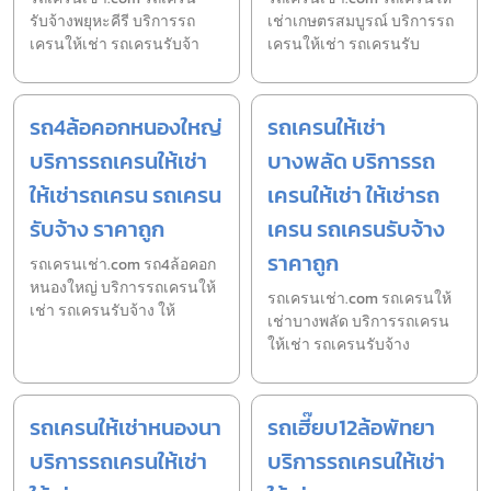
รับจ้างพยุหะคีรี บริการรถ
เช่าเกษตรสมบูรณ์ บริการรถ
เครนให้เช่า รถเครนรับจ้า
เครนให้เช่า รถเครนรับ
รถ4ล้อคอกหนองใหญ่
รถเครนให้เช่า
บริการรถเครนให้เช่า
บางพลัด บริการรถ
ให้เช่ารถเครน รถเครน
เครนให้เช่า ให้เช่ารถ
รับจ้าง ราคาถูก
เครน รถเครนรับจ้าง
ราคาถูก
รถเครนเช่า.com รถ4ล้อคอก
หนองใหญ่ บริการรถเครนให้
รถเครนเช่า.com รถเครนให้
เช่า รถเครนรับจ้าง ให้
เช่าบางพลัด บริการรถเครน
ให้เช่า รถเครนรับจ้าง
รถเครนให้เช่าหนองนา
รถเฮี๊ยบ12ล้อพัทยา
บริการรถเครนให้เช่า
บริการรถเครนให้เช่า