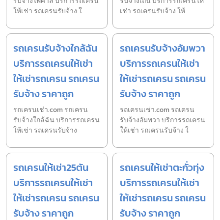
รับจ้างไพศาลี บริการรถเครน
รับจ้างเถิน บริการรถเครนให้
ให้เช่า รถเครนรับจ้าง ใ
เช่า รถเครนรับจ้าง ให้
รถเครนรับจ้างใกล้ฉัน
รถเครนรับจ้างอัมพวา
บริการรถเครนให้เช่า
บริการรถเครนให้เช่า
ให้เช่ารถเครน รถเครน
ให้เช่ารถเครน รถเครน
รับจ้าง ราคาถูก
รับจ้าง ราคาถูก
รถเครนเช่า.com รถเครน
รถเครนเช่า.com รถเครน
รับจ้างใกล้ฉัน บริการรถเครน
รับจ้างอัมพวา บริการรถเครน
ให้เช่า รถเครนรับจ้าง
ให้เช่า รถเครนรับจ้าง ใ
รถเครนให้เช่า25ตัน
รถเครนให้เช่าตะกั่วทุ่ง
บริการรถเครนให้เช่า
บริการรถเครนให้เช่า
ให้เช่ารถเครน รถเครน
ให้เช่ารถเครน รถเครน
รับจ้าง ราคาถูก
รับจ้าง ราคาถูก