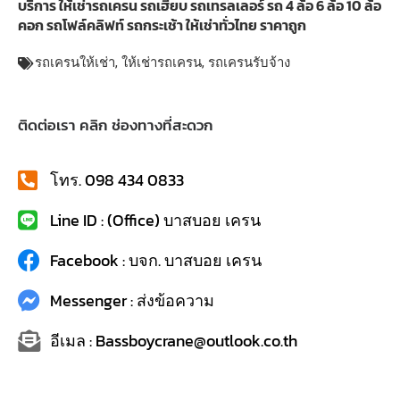
บริการ ให้เช่ารถเครน รถเฮี๊ยบ รถเทรลเลอร์ รถ 4 ล้อ 6 ล้อ 10 ล้อ
คอก รถโฟล์คลิฟท์ รถกระเช้า ให้เช่าทั่วไทย ราคาถูก
รถเครนให้เช่า
,
ให้เช่ารถเครน
,
รถเครนรับจ้าง
ติดต่อเรา คลิก ช่องทางที่สะดวก
โทร. 098 434 0833
Line ID : (Office) บาสบอย เครน
Facebook : บจก. บาสบอย เครน
Messenger : ส่งข้อความ
อีเมล : Bassboycrane@outlook.co.th