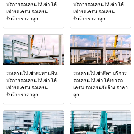
บริการรถเครนให้เช่า ให้
บริการรถเครนให้เช่า ให้
เช่ารถเครน รถเครน
เช่ารถเครน รถเครน
รับจ้าง ราคาถูก
รับจ้าง ราคาถูก
รถเครนให้เช่าสะพานหิน
รถเครนให้เช่าสีดา บริการ
บริการรถเครนให้เช่า ให้
รถเครนให้เช่า ให้เช่ารถ
เช่ารถเครน รถเครน
เครน รถเครนรับจ้าง ราคา
รับจ้าง ราคาถูก
ถูก