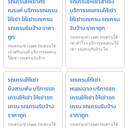
รถเครนให้เช่าศรี
รถเครนให้เช่าสำโรง
ณรงค์ บริการรถเครน
บริการรถเครนให้เช่า
ให้เช่า ให้เช่ารถเครน
ให้เช่ารถเครน รถเครน
รถเครนรับจ้าง ราคา
รับจ้าง ราคาถูก
ถูก
รถเครนเช่า.com รถเครนให้
เช่าสำโรง บริการรถเครนให้
รถเครนเช่า.com รถเครนให้
เช่า รถเครนรับจ้าง ให
เช่าศรีณรงค์ บริการรถเครน
ให้เช่า รถเครนรับจ้าง
รถเครนให้เช่า
รถเครนให้เช่า
บึงสามพัน บริการรถ
หนองฉาง บริการรถ
เครนให้เช่า ให้เช่ารถ
เครนให้เช่า ให้เช่ารถ
เครน รถเครนรับจ้าง
เครน รถเครนรับจ้าง
ราคาถูก
ราคาถูก
รถเครนเช่า.com รถเครนให้
รถเครนเช่า.com รถเครนให้