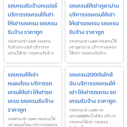
รถเครนรับจ้างกะเปอร์
รถเครนให้เช่าภูผาม่าน
บริการรถเครนให้เช่า
บริการรถเครนให้เช่า
ให้เช่ารถเครน รถเครน
ให้เช่ารถเครน รถเครน
รับจ้าง ราคาถูก
รับจ้าง ราคาถูก
รถเครนเช่า.com รถเครน
รถเครนเช่า.com รถเครนให้
รับจ้างกะเปอร์ บริการรถ
เช่าภูผาม่าน บริการรถเครน
เครนให้เช่า รถเครนรับจ้าง
ให้เช่า รถเครนรับจ้าง
รถเครนให้เช่า
รถเครน200ตันใกล้
หนองโดน บริการรถ
ฉัน บริการรถเครนให้
เครนให้เช่า ให้เช่ารถ
เช่า ให้เช่ารถเครน รถ
เครน รถเครนรับจ้าง
เครนรับจ้าง ราคาถูก
ราคาถูก
รถเครนเช่า.com รถ
เครน200ตันใกล้ฉัน บริการ
รถเครนเช่า.com รถเครนให้
รถเครนให้เช่า รถเครน
เช่าหนองโดน บริการรถเครน