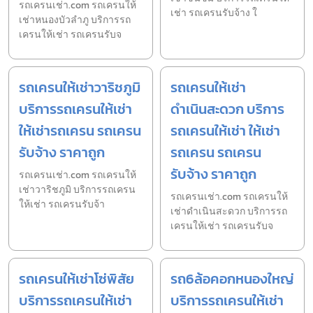
รถเครนเช่า.com รถเครนให้
เช่า รถเครนรับจ้าง ใ
เช่าหนองบัวลำภู บริการรถ
เครนให้เช่า รถเครนรับจ
รถเครนให้เช่าวาริชภูมิ
รถเครนให้เช่า
บริการรถเครนให้เช่า
ดำเนินสะดวก บริการ
ให้เช่ารถเครน รถเครน
รถเครนให้เช่า ให้เช่า
รับจ้าง ราคาถูก
รถเครน รถเครน
รับจ้าง ราคาถูก
รถเครนเช่า.com รถเครนให้
เช่าวาริชภูมิ บริการรถเครน
รถเครนเช่า.com รถเครนให้
ให้เช่า รถเครนรับจ้า
เช่าดำเนินสะดวก บริการรถ
เครนให้เช่า รถเครนรับจ
รถเครนให้เช่าโซ่พิสัย
รถ6ล้อคอกหนองใหญ่
บริการรถเครนให้เช่า
บริการรถเครนให้เช่า