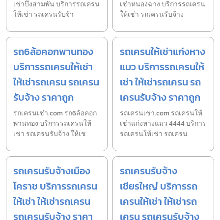
เช่าบึงสามพัน บริการรถเครน
เช่าหนองฉาง บริการรถเครน
ให้เช่า รถเครนรับจ้า
ให้เช่า รถเครนรับจ้าง
รถ6ล้อคอกพานทอง
รถเครนให้เช่าแก่งหาง
บริการรถเครนให้เช่า
แมว บริการรถเครนให้
ให้เช่ารถเครน รถเครน
เช่า ให้เช่ารถเครน รถ
รับจ้าง ราคาถูก
เครนรับจ้าง ราคาถูก
รถเครนเช่า.com รถ6ล้อคอก
รถเครนเช่า.com รถเครนให้
พานทอง บริการรถเครนให้
เช่าแก่งหางแมว 4444 บริการ
เช่า รถเครนรับจ้าง ให้เช
รถเครนให้เช่า รถเครน
รถเครนรับจ้างเมือง
รถเครนรับจ้าง
โคราช บริการรถเครน
เชียรใหญ่ บริการรถ
ให้เช่า ให้เช่ารถเครน
เครนให้เช่า ให้เช่ารถ
รถเครนรับจ้าง ราคา
เครน รถเครนรับจ้าง