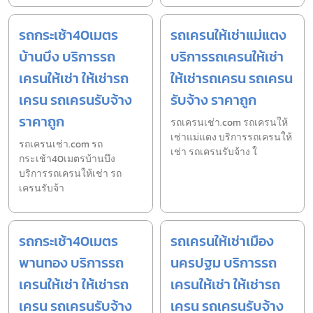
รถกระเช้า40เมตร
รถเครนให้เช่าแม่แตง
บ้านบึง บริการรถ
บริการรถเครนให้เช่า
เครนให้เช่า ให้เช่ารถ
ให้เช่ารถเครน รถเครน
เครน รถเครนรับจ้าง
รับจ้าง ราคาถูก
ราคาถูก
รถเครนเช่า.com รถเครนให้
เช่าแม่แตง บริการรถเครนให้
รถเครนเช่า.com รถ
เช่า รถเครนรับจ้าง ใ
กระเช้า40เมตรบ้านบึง
บริการรถเครนให้เช่า รถ
เครนรับจ้า
รถกระเช้า40เมตร
รถเครนให้เช่าเมือง
พานทอง บริการรถ
นครปฐม บริการรถ
เครนให้เช่า ให้เช่ารถ
เครนให้เช่า ให้เช่ารถ
เครน รถเครนรับจ้าง
เครน รถเครนรับจ้าง