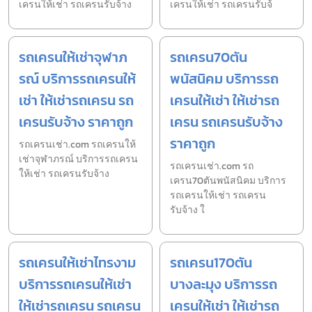
เครนให้เช่า รถเครนรับจ้าง
เครนให้เช่า รถเครนรับจ้
รถเครนให้เช่าจุฬาภ
รถเครน70ตัน
รณ์ บริการรถเครนให้
พนัสนิคม บริการรถ
เช่า ให้เช่ารถเครน รถ
เครนให้เช่า ให้เช่ารถ
เครนรับจ้าง ราคาถูก
เครน รถเครนรับจ้าง
ราคาถูก
รถเครนเช่า.com รถเครนให้
เช่าจุฬาภรณ์ บริการรถเครน
รถเครนเช่า.com รถ
ให้เช่า รถเครนรับจ้าง
เครน70ตันพนัสนิคม บริการ
รถเครนให้เช่า รถเครน
รับจ้าง ใ
รถเครนให้เช่าไทรงาม
รถเครน170ตัน
บริการรถเครนให้เช่า
บางละมุง บริการรถ
ให้เช่ารถเครน รถเครน
เครนให้เช่า ให้เช่ารถ