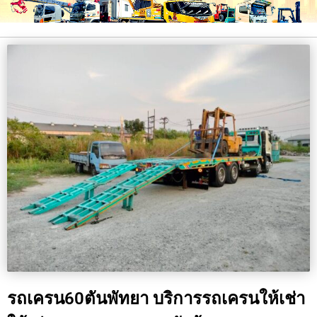
รถเครน60ตันพัทยา บริการรถเครนให้เช่า