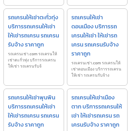
รถเครนให้เช่าตะกั่วทุ่ง
รถเครนให้เช่า
บริการรถเครนให้เช่า
ดอนเมือง บริการรถ
ให้เช่ารถเครน รถเครน
เครนให้เช่า ให้เช่ารถ
รับจ้าง ราคาถูก
เครน รถเครนรับจ้าง
ราคาถูก
รถเครนเช่า.com รถเครนให้
เช่าตะกั่วทุ่ง บริการรถเครน
รถเครนเช่า.com รถเครนให้
ให้เช่า รถเครนรับจ้
เช่าดอนเมือง บริการรถเครน
ให้เช่า รถเครนรับจ้าง
รถเครนให้เช่าพุนพิน
รถเครนให้เช่าเมือง
บริการรถเครนให้เช่า
ตาก บริการรถเครนให้
ให้เช่ารถเครน รถเครน
เช่า ให้เช่ารถเครน รถ
รับจ้าง ราคาถูก
เครนรับจ้าง ราคาถูก