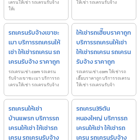
เครนให้เช่า รถเครนรับจ้าง
ให้เช่า รถเครนรับจ้าง
ให้เ
รถเครนรับจ้างเขาชะ
ให้เช่ารถเฮี๊ยบราคาถูก
เมา บริการรถเครนให้
บริการรถเครนให้เช่า
เช่า ให้เช่ารถเครน รถ
ให้เช่ารถเครน รถเครน
เครนรับจ้าง ราคาถูก
รับจ้าง ราคาถูก
รถเครนเช่า.com รถเครน
รถเครนเช่า.com ให้เช่ารถ
รับจ้างเขาชะเมา บริการรถ
เฮี๊ยบราคาถูก บริการรถเครน
เครนให้เช่า รถเครนรับจ้าง
ให้เช่า รถเครนรับจ้า
รถเครนให้เช่า
รถเครน35ตัน
บ้านแพรก บริการรถ
หนองใหญ่ บริการรถ
เครนให้เช่า ให้เช่ารถ
เครนให้เช่า ให้เช่ารถ
เครน รถเครนรับจ้าง
เครน รถเครนรับจ้าง