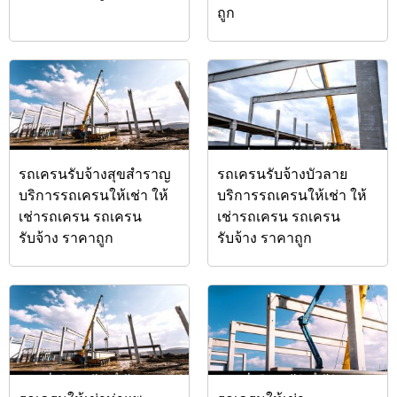
ถูก
รถเครนรับจ้างสุขสำราญ
รถเครนรับจ้างบัวลาย
บริการรถเครนให้เช่า ให้
บริการรถเครนให้เช่า ให้
เช่ารถเครน รถเครน
เช่ารถเครน รถเครน
รับจ้าง ราคาถูก
รับจ้าง ราคาถูก