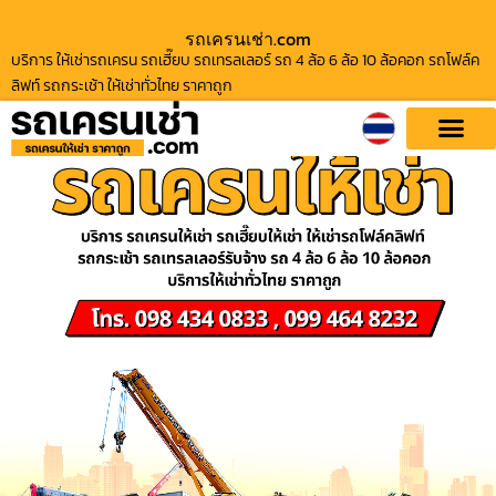
รถเครนเช่า.com
บริการ ให้เช่ารถเครน รถเฮี๊ยบ รถเทรลเลอร์ รถ 4 ล้อ 6 ล้อ 10 ล้อคอก รถโฟล์ค
ลิฟท์ รถกระเช้า ให้เช่าทั่วไทย ราคาถูก