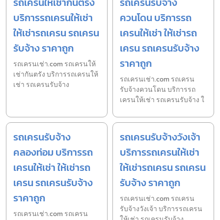
รถเครนให้เช่ากันตรัง
รถเครนรับจ้าง
บริการรถเครนให้เช่า
ควนโดน บริการรถ
ให้เช่ารถเครน รถเครน
เครนให้เช่า ให้เช่ารถ
รับจ้าง ราคาถูก
เครน รถเครนรับจ้าง
ราคาถูก
รถเครนเช่า.com รถเครนให้
เช่ากันตรัง บริการรถเครนให้
รถเครนเช่า.com รถเครน
เช่า รถเครนรับจ้าง
รับจ้างควนโดน บริการรถ
เครนให้เช่า รถเครนรับจ้าง ใ
รถเครนรับจ้าง
รถเครนรับจ้างวังเจ้า
คลองท่อม บริการรถ
บริการรถเครนให้เช่า
เครนให้เช่า ให้เช่ารถ
ให้เช่ารถเครน รถเครน
เครน รถเครนรับจ้าง
รับจ้าง ราคาถูก
ราคาถูก
รถเครนเช่า.com รถเครน
รับจ้างวังเจ้า บริการรถเครน
รถเครนเช่า.com รถเครน
ให้เช่า รถเครนรับจ้าง