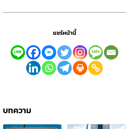
แชร์หน้านี้
บทความ