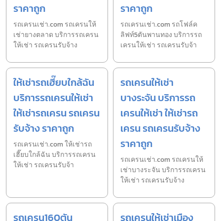
ราคาถูก
ราคาถูก
รถเครนเช่า.com รถเครนให้
รถเครนเช่า.com รถโฟล์ค
เช่ายางตลาด บริการรถเครน
ลิฟท์5ตันพานทอง บริการรถ
ให้เช่า รถเครนรับจ้าง
เครนให้เช่า รถเครนรับจ้า
ให้เช่ารถเฮี๊ยบใกล้ฉัน
รถเครนให้เช่า
บริการรถเครนให้เช่า
บางระจัน บริการรถ
ให้เช่ารถเครน รถเครน
เครนให้เช่า ให้เช่ารถ
รับจ้าง ราคาถูก
เครน รถเครนรับจ้าง
ราคาถูก
รถเครนเช่า.com ให้เช่ารถ
เฮี๊ยบใกล้ฉัน บริการรถเครน
รถเครนเช่า.com รถเครนให้
ให้เช่า รถเครนรับจ้า
เช่าบางระจัน บริการรถเครน
ให้เช่า รถเครนรับจ้าง
รถเครน160ตัน
รถเครนให้เช่าเมือง