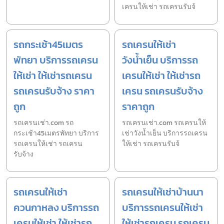
เครนให้เช่า รถเครนรับจ้
รถกระเช้า45เมตร
รถเครนให้เช่า
พัทยา บริการรถเครน
วังน้ำเย็น บริการรถ
ให้เช่า ให้เช่ารถเครน
เครนให้เช่า ให้เช่ารถ
รถเครนรับจ้าง ราคา
เครน รถเครนรับจ้าง
ถูก
ราคาถูก
รถเครนเช่า.com รถ
รถเครนเช่า.com รถเครนให้
กระเช้า45เมตรพัทยา บริการ
เช่าวังน้ำเย็น บริการรถเครน
รถเครนให้เช่า รถเครน
ให้เช่า รถเครนรับจ้
รับจ้าง
รถเครนให้เช่า
รถเครนให้เช่าบ้านนา
ควนกาหลง บริการรถ
บริการรถเครนให้เช่า
เครนให้เช่า ให้เช่ารถ
ให้เช่ารถเครน รถเครน