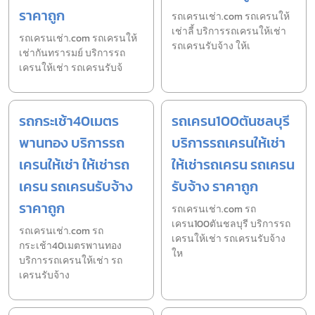
ราคาถูก
รถเครนเช่า.com รถเครนให้
เช่าลี้ บริการรถเครนให้เช่า
รถเครนเช่า.com รถเครนให้
รถเครนรับจ้าง ให้เ
เช่ากันทรารมย์ บริการรถ
เครนให้เช่า รถเครนรับจ้
รถกระเช้า40เมตร
รถเครน100ตันชลบุรี
พานทอง บริการรถ
บริการรถเครนให้เช่า
เครนให้เช่า ให้เช่ารถ
ให้เช่ารถเครน รถเครน
เครน รถเครนรับจ้าง
รับจ้าง ราคาถูก
ราคาถูก
รถเครนเช่า.com รถ
เครน100ตันชลบุรี บริการรถ
รถเครนเช่า.com รถ
เครนให้เช่า รถเครนรับจ้าง
กระเช้า40เมตรพานทอง
ให
บริการรถเครนให้เช่า รถ
เครนรับจ้าง