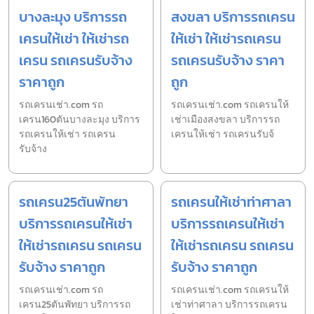
บางละมุง บริการรถ
สงขลา บริการรถเครน
เครนให้เช่า ให้เช่ารถ
ให้เช่า ให้เช่ารถเครน
เครน รถเครนรับจ้าง
รถเครนรับจ้าง ราคา
ราคาถูก
ถูก
รถเครนเช่า.com รถ
รถเครนเช่า.com รถเครนให้
เครน160ตันบางละมุง บริการ
เช่าเมืองสงขลา บริการรถ
รถเครนให้เช่า รถเครน
เครนให้เช่า รถเครนรับจ้
รับจ้าง
รถเครน25ตันพัทยา
รถเครนให้เช่าท่าศาลา
บริการรถเครนให้เช่า
บริการรถเครนให้เช่า
ให้เช่ารถเครน รถเครน
ให้เช่ารถเครน รถเครน
รับจ้าง ราคาถูก
รับจ้าง ราคาถูก
รถเครนเช่า.com รถ
รถเครนเช่า.com รถเครนให้
เครน25ตันพัทยา บริการรถ
เช่าท่าศาลา บริการรถเครน