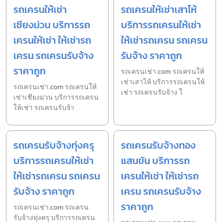
รถเครนให้เช่า
รถเครนให้เช่าเสาไห้
เชียงม่วน บริการรถ
บริการรถเครนให้เช่า
เครนให้เช่า ให้เช่ารถ
ให้เช่ารถเครน รถเครน
เครน รถเครนรับจ้าง
รับจ้าง ราคาถูก
ราคาถูก
รถเครนเช่า.com รถเครนให้
เช่าเสาไห้ บริการรถเครนให้
รถเครนเช่า.com รถเครนให้
เช่า รถเครนรับจ้าง ใ
เช่าเชียงม่วน บริการรถเครน
ให้เช่า รถเครนรับจ้า
รถเครนรับจ้างทุ่งครุ
รถเครนรับจ้างทอง
บริการรถเครนให้เช่า
แสนขัน บริการรถ
ให้เช่ารถเครน รถเครน
เครนให้เช่า ให้เช่ารถ
รับจ้าง ราคาถูก
เครน รถเครนรับจ้าง
ราคาถูก
รถเครนเช่า.com รถเครน
รับจ้างทุ่งครุ บริการรถเครน