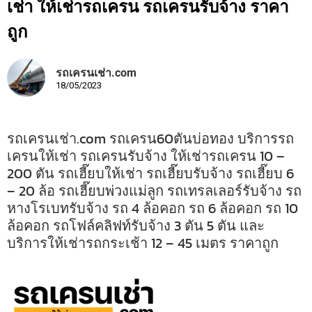
เช่า ให้เช่ารถเครน รถเครนรับจ้าง ราคา
ถูก
รถเครนเช่า.com
18/05/2023
รถเครนเช่า.com รถเครน60ตันบ่อทอง บริการรถ
เครนให้เช่า รถเครนรับจ้าง ให้เช่ารถเครน 10 –
200 ตัน รถเฮี๊ยบให้เช่า รถเฮี๊ยบรับจ้าง รถเฮี๊ยบ 6
– 20 ล้อ รถเฮี๊ยบพ่วงแม่ลูก รถเทรลเลอร์รับจ้าง รถ
หางโรเบทรับจ้าง รถ 4 ล้อคอก รถ 6 ล้อคอก รถ 10
ล้อคอก รถโฟล์คลิฟท์รับจ้าง 3 ตัน 5 ตัน และ
บริการให้เช่ารถกระเช้า 12 – 45 เมตร ราคาถูก