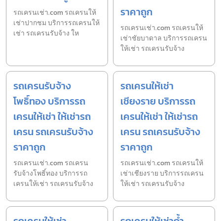
ราคาถูก
รถเครนเช่า.com รถเครนให้
เช่าปากชม บริการรถเครนให้
รถเครนเช่า.com รถเครนให้
เช่า รถเครนรับจ้าง ให
เช่าชัยบาดาล บริการรถเครน
ให้เช่า รถเครนรับจ้าง
รถเครนรับจ้าง
รถเครนให้เช่า
โพธิ์ทอง บริการรถ
เชียงราย บริการรถ
เครนให้เช่า ให้เช่ารถ
เครนให้เช่า ให้เช่ารถ
เครน รถเครนรับจ้าง
เครน รถเครนรับจ้าง
ราคาถูก
ราคาถูก
รถเครนเช่า.com รถเครน
รถเครนเช่า.com รถเครนให้
รับจ้างโพธิ์ทอง บริการรถ
เช่าเชียงราย บริการรถเครน
เครนให้เช่า รถเครนรับจ้าง
ให้เช่า รถเครนรับจ้าง