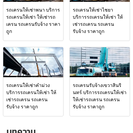
รถเครนให้เช่าพนา บริการ
รถเครนให้เช่าไชยา
รถเครนให้เช่า ให้เช่ารถ
บริการรถเครนให้เช่า ให้
เครน รถเครนรับจ้าง ราคา
เช่ารถเครน รถเครน
ถูก
รับจ้าง ราคาถูก
รถเครนให้เช่าคำม่วง
รถเครนรับจ้างเขวาสินริ
บริการรถเครนให้เช่า ให้
นทร์ บริการรถเครนให้เช่า
เช่ารถเครน รถเครน
ให้เช่ารถเครน รถเครน
รับจ้าง ราคาถูก
รับจ้าง ราคาถูก
บทความ