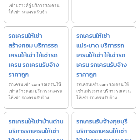
เช่าปรางค์กู่ บริการรถเครน
ให้เช่า รถเครนรับจ้า
รถเครนให้เช่า
รถเครนให้เช่า
สร้างคอม บริการรถ
แม่ระมาด บริการรถ
เครนให้เช่า ให้เช่ารถ
เครนให้เช่า ให้เช่ารถ
เครน รถเครนรับจ้าง
เครน รถเครนรับจ้าง
ราคาถูก
ราคาถูก
รถเครนเช่า.com รถเครนให้
รถเครนเช่า.com รถเครนให้
เช่าสร้างคอม บริการรถเครน
เช่าแม่ระมาด บริการรถเครน
ให้เช่า รถเครนรับจ้าง
ให้เช่า รถเครนรับจ้าง
รถเครนให้เช่าบ้านด่าน
รถเครนรับจ้างกุยบุรี
บริการรถเครนให้เช่า
บริการรถเครนให้เช่า