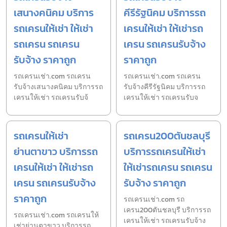
เสนางคนิคม บริการ
คีรีรัฐนิคม บริการรถ
รถเครนให้เช่า ให้เช่า
เครนให้เช่า ให้เช่ารถ
รถเครน รถเครน
เครน รถเครนรับจ้าง
รับจ้าง ราคาถูก
ราคาถูก
รถเครนเช่า.com รถเครน
รถเครนเช่า.com รถเครน
รับจ้างเสนางคนิคม บริการรถ
รับจ้างคีรีรัฐนิคม บริการรถ
เครนให้เช่า รถเครนรับจ้
เครนให้เช่า รถเครนรับจ
รถเครนให้เช่า
รถเครน200ตันชลบุรี
ย่านตาขาว บริการรถ
บริการรถเครนให้เช่า
เครนให้เช่า ให้เช่ารถ
ให้เช่ารถเครน รถเครน
เครน รถเครนรับจ้าง
รับจ้าง ราคาถูก
ราคาถูก
รถเครนเช่า.com รถ
เครน200ตันชลบุรี บริการรถ
รถเครนเช่า.com รถเครนให้
เครนให้เช่า รถเครนรับจ้าง
เช่าย่านตาขาว บริการรถ