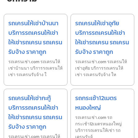
รถเครนให้เช่าบ้านนา
รถเครนให้เช่าอุทัย
บริการรถเครนให้เช่า
บริการรถเครนให้เช่า
ให้เช่ารถเครน รถเครน
ให้เช่ารถเครน รถเครน
รับจ้าง ราคาถูก
รับจ้าง ราคาถูก
รถเครนเช่า.com รถเครนให้
รถเครนเช่า.com รถเครนให้
เช่าบ้านนา บริการรถเครนให้
เช่าอุทัย บริการรถเครนให้
เช่า รถเครนรับจ้าง ใ
เช่า รถเครนรับจ้าง ให
รถเครนให้เช่ากะทู้
รถกระเช้า12เมตร
บริการรถเครนให้เช่า
หนองใหญ่
ให้เช่ารถเครน รถเครน
รถเครนเช่า.com รถ
กระเช้า12เมตรหนองใหญ่
รับจ้าง ราคาถูก
บริการรถเครนให้เช่า รถ
รถเครนเช่า.com รถเครนให้
เครนรับจ้