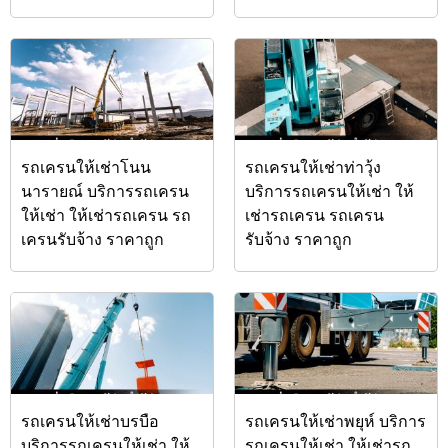
รถเครนให้เช่าโนน
รถเครนให้เช่าท่าวุ้ง
นารายณ์ บริการรถเครน
บริการรถเครนให้เช่า ให้
ให้เช่า ให้เช่ารถเครน รถ
เช่ารถเครน รถเครน
เครนรับจ้าง ราคาถูก
รับจ้าง ราคาถูก
รถเครนให้เช่าบรบือ
รถเครนให้เช่าพยุห์ บริการ
บริการรถเครนให้เช่า ให้
รถเครนให้เช่า ให้เช่ารถ