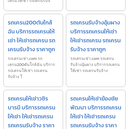
เครนให้เช่า รถเครนรับจ
รถเครน200ตันใกล้
รถเครนรับจ้างอุ้มผาง
ฉัน บริการรถเครนให้
บริการรถเครนให้เช่า
เช่า ให้เช่ารถเครน รถ
ให้เช่ารถเครน รถเครน
เครนรับจ้าง ราคาถูก
รับจ้าง ราคาถูก
รถเครนเช่า.com รถ
รถเครนเช่า.com รถเครน
เครน200ตันใกล้ฉัน บริการ
รับจ้างอุ้มผาง บริการรถเครน
รถเครนให้เช่า รถเครน
ให้เช่า รถเครนรับจ้าง
รับจ้าง ใ
รถเครนให้เช่าวชิร
รถเครนให้เช่าฆ้องชัย
บารมี บริการรถเครน
พัฒนา บริการรถเครน
ให้เช่า ให้เช่ารถเครน
ให้เช่า ให้เช่ารถเครน
รถเครนรับจ้าง ราคา
รถเครนรับจ้าง ราคา