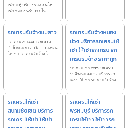
เช่ากะทู้ บริการรถเครนให้
เช่า รถเครนรับจ้าง ให
รถเครนรับจ้างแม่ลาว
รถเครนรับจ้างหนอง
ม่วง บริการรถเครนให้
รถเครนเช่า.com รถเครน
รับจ้างแม่ลาว บริการรถเครน
เช่า ให้เช่ารถเครน รถ
ให้เช่า รถเครนรับจ้าง ใ
เครนรับจ้าง ราคาถูก
รถเครนเช่า.com รถเครน
รับจ้างหนองม่วง บริการรถ
เครนให้เช่า รถเครนรับจ้าง
รถเครนให้เช่า
รถเครนให้เช่า
สนามชัยเขต บริการ
พรหมบุรี บริการรถ
รถเครนให้เช่า ให้เช่า
เครนให้เช่า ให้เช่ารถ