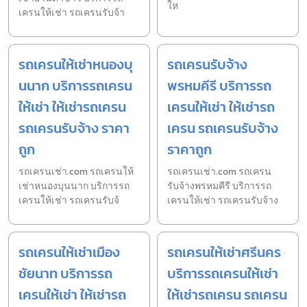
ให
เครนให้เช่า รถเครนรับจ้า
รถเครนให้เช่าหนองบุ
รถเครนรับจ้าง
นนาก บริการรถเครน
พรหมคีรี บริการรถ
ให้เช่า ให้เช่ารถเครน
เครนให้เช่า ให้เช่ารถ
รถเครนรับจ้าง ราคา
เครน รถเครนรับจ้าง
ถูก
ราคาถูก
รถเครนเช่า.com รถเครนให้
รถเครนเช่า.com รถเครน
เช่าหนองบุนนาก บริการรถ
รับจ้างพรหมคีรี บริการรถ
เครนให้เช่า รถเครนรับจ้
เครนให้เช่า รถเครนรับจ้าง
รถเครนให้เช่าเมือง
รถเครนให้เช่าศรีนคร
ชัยนาท บริการรถ
บริการรถเครนให้เช่า
เครนให้เช่า ให้เช่ารถ
ให้เช่ารถเครน รถเครน