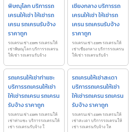
พิษณุโลก บริการรถ
เชียงกลาง บริการรถ
เครนให้เช่า ให้เช่ารถ
เครนให้เช่า ให้เช่ารถ
เครน รถเครนรับจ้าง
เครน รถเครนรับจ้าง
ราคาถูก
ราคาถูก
รถเครนเช่า.com รถเครนให้
รถเครนเช่า.com รถเครนให้
เช่าพิษณุโลก บริการรถเครน
เช่าเชียงกลาง บริการรถเครน
ให้เช่า รถเครนรับจ้าง
ให้เช่า รถเครนรับจ้า
รถเครนให้เช่าท่าแซะ
รถเครนให้เช่าสะเดา
บริการรถเครนให้เช่า
บริการรถเครนให้เช่า
ให้เช่ารถเครน รถเครน
ให้เช่ารถเครน รถเครน
รับจ้าง ราคาถูก
รับจ้าง ราคาถูก
รถเครนเช่า.com รถเครนให้
รถเครนเช่า.com รถเครนให้
เช่าท่าแซะ บริการรถเครนให้
เช่าสะเดา บริการรถเครนให้
เช่า รถเครนรับจ้าง ใ
เช่า รถเครนรับจ้าง ให