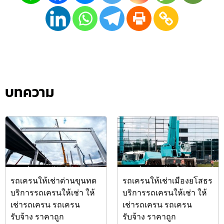
บทความ
รถเครนให้เช่าด่านขุนทด
รถเครนให้เช่าเมืองยโสธร
บริการรถเครนให้เช่า ให้
บริการรถเครนให้เช่า ให้
เช่ารถเครน รถเครน
เช่ารถเครน รถเครน
รับจ้าง ราคาถูก
รับจ้าง ราคาถูก