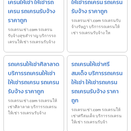
เครนให้เช่า ให้เช่ารถ
ให้เช่ารถเครน รถเครน
เครน รถเครนรับจ้าง
รับจ้าง ราคาถูก
ราคาถูก
รถเครนเช่า.com รถเครนรับ
จ้างรัษฎา บริการรถเครนให้
รถเครนเช่า.com รถเครน
เช่า รถเครนรับจ้าง ให
รับจ้างสุขสำราญ บริการรถ
เครนให้เช่า รถเครนรับจ้าง
รถเครนให้เช่าศิลาลาด
รถเครนให้เช่าศรี
บริการรถเครนให้เช่า
สมเด็จ บริการรถเครน
ให้เช่ารถเครน รถเครน
ให้เช่า ให้เช่ารถเครน
รับจ้าง ราคาถูก
รถเครนรับจ้าง ราคา
ถูก
รถเครนเช่า.com รถเครนให้
เช่าศิลาลาด บริการรถเครน
รถเครนเช่า.com รถเครนให้
ให้เช่า รถเครนรับจ้าง
เช่าศรีสมเด็จ บริการรถเครน
ให้เช่า รถเครนรับจ้า