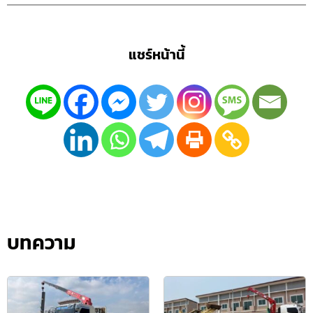
แชร์หน้านี้
บทความ