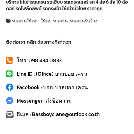
บริการ ให้เช่ารถเครน รถเฮี๊ยบ รถเทรลเลอร์ รถ 4 ล้อ 6 ล้อ 10 ล้อ
คอก รถโฟล์คลิฟท์ รถกระเช้า ให้เช่าทั่วไทย ราคาถูก
รถเครนให้เช่า
,
ให้เช่ารถเครน
,
รถเครนรับจ้าง
ติดต่อเรา คลิก ช่องทางที่สะดวก
โทร. 098 434 0833
Line ID : (Office) บาสบอย เครน
Facebook : บจก. บาสบอย เครน
Messenger : ส่งข้อความ
อีเมล : Bassboycrane@outlook.co.th