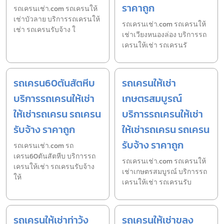
ราคาถูก
รถเครนเช่า.com รถเครนให้
เช่าบัวลาย บริการรถเครนให้
รถเครนเช่า.com รถเครนให้
เช่า รถเครนรับจ้าง ใ
เช่าเวียงหนองล่อง บริการรถ
เครนให้เช่า รถเครนรั
รถเครน60ตันสัตหีบ
รถเครนให้เช่า
บริการรถเครนให้เช่า
เกษตรสมบูรณ์
ให้เช่ารถเครน รถเครน
บริการรถเครนให้เช่า
รับจ้าง ราคาถูก
ให้เช่ารถเครน รถเครน
รับจ้าง ราคาถูก
รถเครนเช่า.com รถ
เครน60ตันสัตหีบ บริการรถ
รถเครนเช่า.com รถเครนให้
เครนให้เช่า รถเครนรับจ้าง
เช่าเกษตรสมบูรณ์ บริการรถ
ให้
เครนให้เช่า รถเครนรับ
รถเครนให้เช่าท่าวุ้ง
รถเครนให้เช่าขลุง