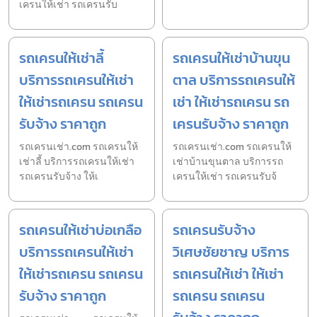
เครนให้เช่า รถเครนรับ
รถเครนให้เช่าลี้
รถเครนให้เช่าบ้านขุน
บริการรถเครนให้เช่า
ตาล บริการรถเครนให้
ให้เช่ารถเครน รถเครน
เช่า ให้เช่ารถเครน รถ
รับจ้าง ราคาถูก
เครนรับจ้าง ราคาถูก
รถเครนเช่า.com รถเครนให้
รถเครนเช่า.com รถเครนให้
เช่าลี้ บริการรถเครนให้เช่า
เช่าบ้านขุนตาล บริการรถ
รถเครนรับจ้าง ให้เ
เครนให้เช่า รถเครนรับจ้
รถเครนให้เช่าบ่อเกลือ
รถเครนรับจ้าง
บริการรถเครนให้เช่า
วิเศษชัยชาญ บริการ
ให้เช่ารถเครน รถเครน
รถเครนให้เช่า ให้เช่า
รับจ้าง ราคาถูก
รถเครน รถเครน