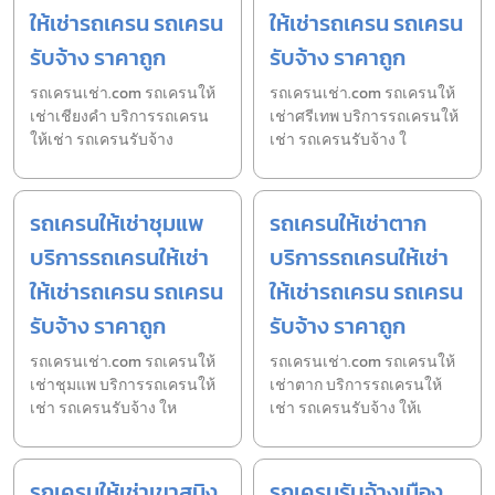
ให้เช่ารถเครน รถเครน
ให้เช่ารถเครน รถเครน
รับจ้าง ราคาถูก
รับจ้าง ราคาถูก
รถเครนเช่า.com รถเครนให้
รถเครนเช่า.com รถเครนให้
เช่าเชียงคำ บริการรถเครน
เช่าศรีเทพ บริการรถเครนให้
ให้เช่า รถเครนรับจ้าง
เช่า รถเครนรับจ้าง ใ
รถเครนให้เช่าชุมแพ
รถเครนให้เช่าตาก
บริการรถเครนให้เช่า
บริการรถเครนให้เช่า
ให้เช่ารถเครน รถเครน
ให้เช่ารถเครน รถเครน
รับจ้าง ราคาถูก
รับจ้าง ราคาถูก
รถเครนเช่า.com รถเครนให้
รถเครนเช่า.com รถเครนให้
เช่าชุมแพ บริการรถเครนให้
เช่าตาก บริการรถเครนให้
เช่า รถเครนรับจ้าง ให
เช่า รถเครนรับจ้าง ให้เ
รถเครนให้เช่าเขาสมิง
รถเครนรับจ้างเมือง