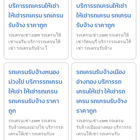
บริการรถเครนให้เช่า
บริการรถเครนให้เช่า
ให้เช่ารถเครน รถเครน
ให้เช่ารถเครน รถเครน
รับจ้าง ราคาถูก
รับจ้าง ราคาถูก
รถเครนเช่า.com รถเครนให้
รถเครนเช่า.com รถเครนให้
เช่าแม่ริม บริการรถเครนให้
เช่ารัตนบุรี บริการรถเครนให้
เช่า รถเครนรับจ้าง ใ
เช่า รถเครนรับจ้าง
รถเครนรับจ้างหนอง
รถเครนรับจ้างเมือง
ม่วงไข่ บริการรถเครน
อ่างทอง บริการรถ
ให้เช่า ให้เช่ารถเครน
เครนให้เช่า ให้เช่ารถ
รถเครนรับจ้าง ราคา
เครน รถเครนรับจ้าง
ถูก
ราคาถูก
รถเครนเช่า.com รถเครน
รถเครนเช่า.com รถเครน
รับจ้างหนองม่วงไข่ บริการรถ
รับจ้างเมืองอ่างทอง บริการรถ
เครนให้เช่า รถเครนรับจ
เครนให้เช่า รถเครนรับ