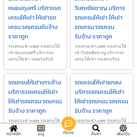
หนองกุงศรี บริการรถ
วิเศษชัยชาญ บริการ
เครนให้เช่า ให้เช่ารถ
รถเครนให้เช่า ให้เช่า
เครน รถเครนรับจ้าง
รถเครน รถเครน
ราคาถูก
รับจ้าง ราคาถูก
รถเครนเช่า.com รถเครนให้
รถเครนเช่า.com รถเครนให้
เช่าหนองกุงศรี บริการรถ
เช่าวิเศษชัยชาญ บริการรถ
เครนให้เช่า รถเครนรับจ้
เครนให้เช่า รถเครนรับจ
รถเครนให้เช่าเกาะช้าง
รถเครนให้เช่าแกลง
บริการรถเครนให้เช่า
บริการรถเครนให้เช่า
ให้เช่ารถเครน รถเครน
ให้เช่ารถเครน รถเครน
รับจ้าง ราคาถูก
รับจ้าง ราคาถูก
รถเครนเช่า.com รถเครนให้
รถเครนเช่า.com รถเครนให้
เช่าเกาะช้าง บริการรถเครน
เช่าแกลง บริการรถเครนให้
ติดต่อ
ให้เช่า รถเครนรับจ้าง
เช่า รถเครนรับจ้าง ให้
หน้าหลัก
เมนู
ค้นหา
เพิ่มเติม