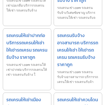
รับจ้าง ราคาถูก
รถเครนเช่า.com รถเครนให้
เช่าบ่อเกลือ บริการรถเครน
รถเครนเช่า.com รถเครน
ให้เช่า รถเครนรับจ้าง
รับจ้างวิเศษชัยชาญ บริการ
รถเครนให้เช่า รถเครนรับจ
รถเครนให้เช่าปากท่อ
รถเครนรับจ้าง
บริการรถเครนให้เช่า
อาจสามารถ บริการรถ
ให้เช่ารถเครน รถเครน
เครนให้เช่า ให้เช่ารถ
รับจ้าง ราคาถูก
เครน รถเครนรับจ้าง
ราคาถูก
รถเครนเช่า.com รถเครนให้
เช่าปากท่อ บริการรถเครนให้
รถเครนเช่า.com รถเครน
เช่า รถเครนรับจ้าง ใ
รับจ้างอาจสามารถ บริการรถ
เครนให้เช่า รถเครนรับจ้า
รถเครนให้เช่าเมือง
รถเครนให้เช่าควนโดน