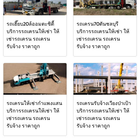
รถเฮี๊ยบ20ล้ออมตะซิตี้
รถเครน70ตันชลบุรี
บริการรถเครนให้เช่า ให้
บริการรถเครนให้เช่า ให้
เช่ารถเครน รถเครน
เช่ารถเครน รถเครน
รับจ้าง ราคาถูก
รับจ้าง ราคาถูก
รถเครนให้เช่ากำแพงแสน
รถเครนรับจ้างเวียงป่าเป้า
บริการรถเครนให้เช่า ให้
บริการรถเครนให้เช่า ให้
เช่ารถเครน รถเครน
เช่ารถเครน รถเครน
รับจ้าง ราคาถูก
รับจ้าง ราคาถูก