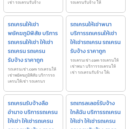
เช่า รถเครนรับจ้าง
รถเครนรับจ้าง ให้
รถเครนให้เช่า
รถเครนให้เช่าพนา
พยัคฆภูมิพิสัย บริการ
บริการรถเครนให้เช่า
รถเครนให้เช่า ให้เช่า
ให้เช่ารถเครน รถเครน
รถเครน รถเครน
รับจ้าง ราคาถูก
รับจ้าง ราคาถูก
รถเครนเช่า.com รถเครนให้
เช่าพนา บริการรถเครนให้
รถเครนเช่า.com รถเครนให้
เช่า รถเครนรับจ้าง ให้เ
เช่าพยัคฆภูมิพิสัย บริการรถ
เครนให้เช่า รถเครนร
รถเครนรับจ้างลือ
รถเทรลเลอร์รับจ้าง
อำนาจ บริการรถเครน
ใกล้ฉัน บริการรถเครน
ให้เช่า ให้เช่ารถเครน
ให้เช่า ให้เช่ารถเครน