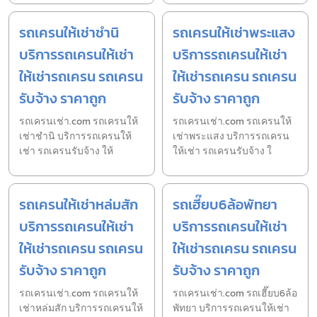
รถเครนให้เช่าชำนิ
รถเครนให้เช่าพระแสง
บริการรถเครนให้เช่า
บริการรถเครนให้เช่า
ให้เช่ารถเครน รถเครน
ให้เช่ารถเครน รถเครน
รับจ้าง ราคาถูก
รับจ้าง ราคาถูก
รถเครนเช่า.com รถเครนให้
รถเครนเช่า.com รถเครนให้
เช่าชำนิ บริการรถเครนให้
เช่าพระแสง บริการรถเครน
เช่า รถเครนรับจ้าง ให้
ให้เช่า รถเครนรับจ้าง ใ
รถเครนให้เช่าหล่มสัก
รถเฮี๊ยบ6ล้อพัทยา
บริการรถเครนให้เช่า
บริการรถเครนให้เช่า
ให้เช่ารถเครน รถเครน
ให้เช่ารถเครน รถเครน
รับจ้าง ราคาถูก
รับจ้าง ราคาถูก
รถเครนเช่า.com รถเครนให้
รถเครนเช่า.com รถเฮี๊ยบ6ล้อ
เช่าหล่มสัก บริการรถเครนให้
พัทยา บริการรถเครนให้เช่า