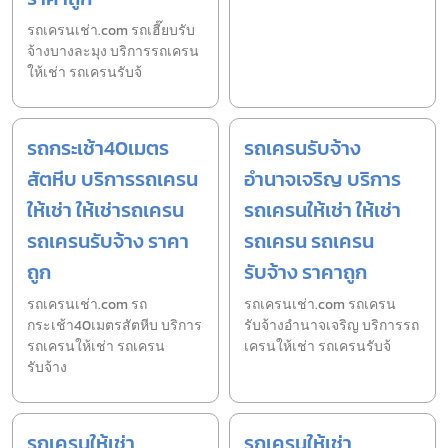
รถเครนเช่า.com รถเฮี๊ยบรับ
จ้างบางละมุง บริการรถเครน
ให้เช่า รถเครนรับจ้
รถกระเช้า40เมตร
รถเครนรับจ้าง
สัตหีบ บริการรถเครน
อำนาจเจริญ บริการ
ให้เช่า ให้เช่ารถเครน
รถเครนให้เช่า ให้เช่า
รถเครนรับจ้าง ราคา
รถเครน รถเครน
ถูก
รับจ้าง ราคาถูก
รถเครนเช่า.com รถ
รถเครนเช่า.com รถเครน
กระเช้า40เมตรสัตหีบ บริการ
รับจ้างอำนาจเจริญ บริการรถ
รถเครนให้เช่า รถเครน
เครนให้เช่า รถเครนรับจ้
รับจ้าง
รถเครนให้เช่า
รถเครนให้เช่า