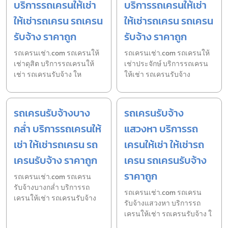
บริการรถเครนให้เช่า
บริการรถเครนให้เช่า
ให้เช่ารถเครน รถเครน
ให้เช่ารถเครน รถเครน
รับจ้าง ราคาถูก
รับจ้าง ราคาถูก
รถเครนเช่า.com รถเครนให้
รถเครนเช่า.com รถเครนให้
เช่าดุสิต บริการรถเครนให้
เช่าประจักษ์ บริการรถเครน
เช่า รถเครนรับจ้าง ให
ให้เช่า รถเครนรับจ้าง
รถเครนรับจ้างบาง
รถเครนรับจ้าง
กล่ำ บริการรถเครนให้
แสวงหา บริการรถ
เช่า ให้เช่ารถเครน รถ
เครนให้เช่า ให้เช่ารถ
เครนรับจ้าง ราคาถูก
เครน รถเครนรับจ้าง
ราคาถูก
รถเครนเช่า.com รถเครน
รับจ้างบางกล่ำ บริการรถ
รถเครนเช่า.com รถเครน
เครนให้เช่า รถเครนรับจ้าง
รับจ้างแสวงหา บริการรถ
เครนให้เช่า รถเครนรับจ้าง ใ