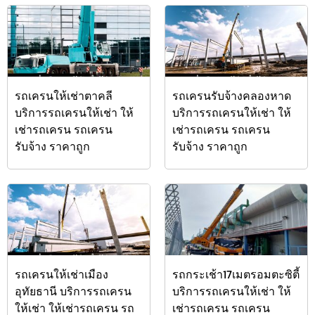
รถเครนให้เช่าตาคลี
รถเครนรับจ้างคลองหาด
บริการรถเครนให้เช่า ให้
บริการรถเครนให้เช่า ให้
เช่ารถเครน รถเครน
เช่ารถเครน รถเครน
รับจ้าง ราคาถูก
รับจ้าง ราคาถูก
รถเครนให้เช่าเมือง
รถกระเช้า17เมตรอมตะซิตี้
อุทัยธานี บริการรถเครน
บริการรถเครนให้เช่า ให้
ให้เช่า ให้เช่ารถเครน รถ
เช่ารถเครน รถเครน