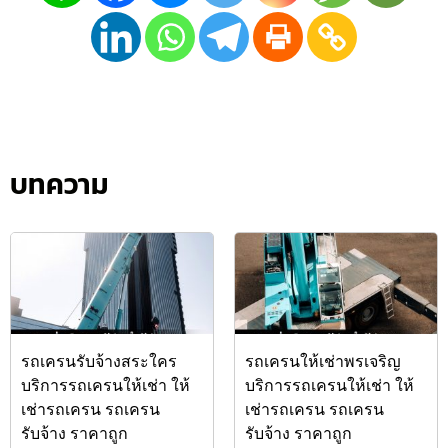
บทความ
รถเครนรับจ้างสระใคร
รถเครนให้เช่าพรเจริญ
บริการรถเครนให้เช่า ให้
บริการรถเครนให้เช่า ให้
เช่ารถเครน รถเครน
เช่ารถเครน รถเครน
รับจ้าง ราคาถูก
รับจ้าง ราคาถูก