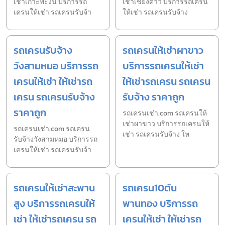
เช่าเกาะพะงัน บริการรถ
เช่าเชียงดาว บริการรถเครน
เครนให้เช่า รถเครนรับจ้า
ให้เช่า รถเครนรับจ้าง
รถเครนรับจ้าง
รถเครนให้เช่าผาขาว
วังสามหมอ บริการรถ
บริการรถเครนให้เช่า
เครนให้เช่า ให้เช่ารถ
ให้เช่ารถเครน รถเครน
เครน รถเครนรับจ้าง
รับจ้าง ราคาถูก
ราคาถูก
รถเครนเช่า.com รถเครนให้
เช่าผาขาว บริการรถเครนให้
รถเครนเช่า.com รถเครน
เช่า รถเครนรับจ้าง ให
รับจ้างวังสามหมอ บริการรถ
เครนให้เช่า รถเครนรับจ้า
รถเครนให้เช่าสะพาน
รถเครน10ตัน
สูง บริการรถเครนให้
พานทอง บริการรถ
เช่า ให้เช่ารถเครน รถ
เครนให้เช่า ให้เช่ารถ