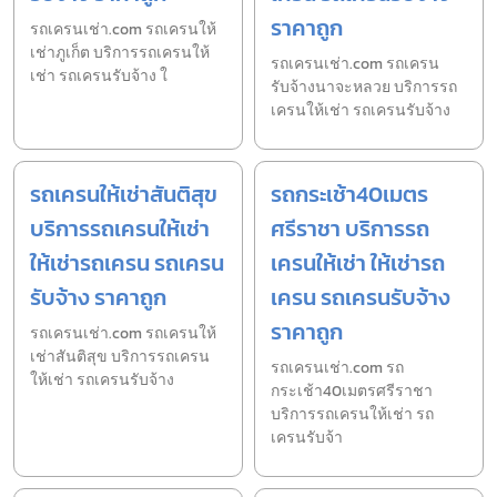
ราคาถูก
รถเครนเช่า.com รถเครนให้
เช่าภูเก็ต บริการรถเครนให้
รถเครนเช่า.com รถเครน
เช่า รถเครนรับจ้าง ใ
รับจ้างนาจะหลวย บริการรถ
เครนให้เช่า รถเครนรับจ้าง
รถเครนให้เช่าสันติสุข
รถกระเช้า40เมตร
บริการรถเครนให้เช่า
ศรีราชา บริการรถ
ให้เช่ารถเครน รถเครน
เครนให้เช่า ให้เช่ารถ
รับจ้าง ราคาถูก
เครน รถเครนรับจ้าง
ราคาถูก
รถเครนเช่า.com รถเครนให้
เช่าสันติสุข บริการรถเครน
รถเครนเช่า.com รถ
ให้เช่า รถเครนรับจ้าง
กระเช้า40เมตรศรีราชา
บริการรถเครนให้เช่า รถ
เครนรับจ้า