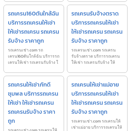
รถเครน160ตันใกล้ฉัน
รถเครนรับจ้างตราด
บริการรถเครนให้เช่า
บริการรถเครนให้เช่า
ให้เช่ารถเครน รถเครน
ให้เช่ารถเครน รถเครน
รับจ้าง ราคาถูก
รับจ้าง ราคาถูก
รถเครนเช่า.com รถ
รถเครนเช่า.com รถเครน
เครน160ตันใกล้ฉัน บริการรถ
รับจ้างตราด บริการรถเครน
เครนให้เช่า รถเครนรับจ้าง ใ
ให้เช่า รถเครนรับจ้าง ให้
รถเครนให้เช่าภักดี
รถเครนให้เช่าแม่อาย
ชุมพล บริการรถเครน
บริการรถเครนให้เช่า
ให้เช่า ให้เช่ารถเครน
ให้เช่ารถเครน รถเครน
รถเครนรับจ้าง ราคา
รับจ้าง ราคาถูก
ถูก
รถเครนเช่า.com รถเครนให้
เช่าแม่อาย บริการรถเครนให้
รถเครนเช่า.com รถเครนให้