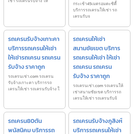
เช่า รถเครนรับจ้าง ให
กระเช้า45เมตรอมตะซิตี้
บริการรถเครนให้เช่า รถ
เครนรับจ
รถเครนรับจ้างเกาะคา
รถเครนให้เช่า
บริการรถเครนให้เช่า
สนามชัยเขต บริการ
ให้เช่ารถเครน รถเครน
รถเครนให้เช่า ให้เช่า
รับจ้าง ราคาถูก
รถเครน รถเครน
รับจ้าง ราคาถูก
รถเครนเช่า.com รถเครน
รับจ้างเกาะคา บริการรถ
รถเครนเช่า.com รถเครนให้
เครนให้เช่า รถเครนรับจ้าง ใ
เช่าสนามชัยเขต บริการรถ
เครนให้เช่า รถเครนรับจ้
รถเครน80ตัน
รถเครนรับจ้างภูสิงห์
พนัสนิคม บริการรถ
บริการรถเครนให้เช่า