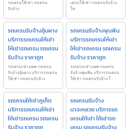
รถเครนให้เช่า รถเครน
เครนให้เช่า รถเครนรับจ้าง
รับจ้าง
ให
รถเครนรับจ้างอุ้มผาง
รถเครนรับจ้างพุนพิน
บริการรถเครนให้เช่า
บริการรถเครนให้เช่า
ให้เช่ารถเครน รถเครน
ให้เช่ารถเครน รถเครน
รับจ้าง ราคาถูก
รับจ้าง ราคาถูก
รถเครนเช่า.com รถเครน
รถเครนเช่า.com รถเครน
รับจ้างอุ้มผาง บริการรถเครน
รับจ้างพุนพิน บริการรถเครน
ให้เช่า รถเครนรับจ้าง
ให้เช่า รถเครนรับจ้าง ใ
รถเครนให้เช่าภูเก็ต
รถเครนรับจ้าง
บริการรถเครนให้เช่า
นาจะหลวย บริการรถ
ให้เช่ารถเครน รถเครน
เครนให้เช่า ให้เช่ารถ
รับจ้าง ราคาถูก
เครน รถเครนรับจ้าง