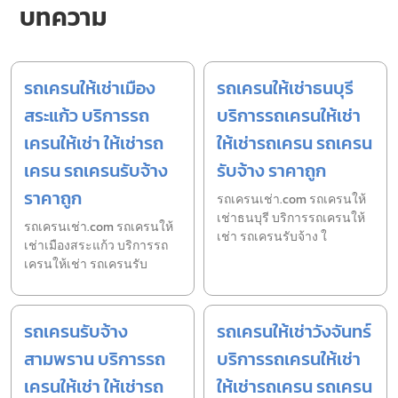
บทความ
รถเครนให้เช่าเมือง
รถเครนให้เช่าธนบุรี
สระแก้ว บริการรถ
บริการรถเครนให้เช่า
เครนให้เช่า ให้เช่ารถ
ให้เช่ารถเครน รถเครน
เครน รถเครนรับจ้าง
รับจ้าง ราคาถูก
ราคาถูก
รถเครนเช่า.com รถเครนให้
เช่าธนบุรี บริการรถเครนให้
รถเครนเช่า.com รถเครนให้
เช่า รถเครนรับจ้าง ใ
เช่าเมืองสระแก้ว บริการรถ
เครนให้เช่า รถเครนรับ
รถเครนรับจ้าง
รถเครนให้เช่าวังจันทร์
สามพราน บริการรถ
บริการรถเครนให้เช่า
เครนให้เช่า ให้เช่ารถ
ให้เช่ารถเครน รถเครน