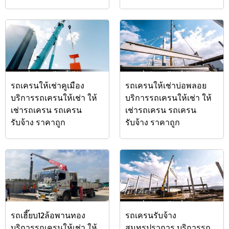
รถเครนให้เช่าคูเมือง
รถเครนให้เช่าบ่อพลอย
บริการรถเครนให้เช่า ให้
บริการรถเครนให้เช่า ให้
เช่ารถเครน รถเครน
เช่ารถเครน รถเครน
รับจ้าง ราคาถูก
รับจ้าง ราคาถูก
รถเฮี๊ยบ12ล้อพานทอง
รถเครนรับจ้าง
บริการรถเครนให้เช่า ให้
สมุทรปราการ บริการรถ