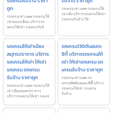
รถเครนรับจ้าง ราคา
รับจ้าง ราคาถูก
ถูก
รถเครนเช่า.com รถเครนให้
เช่าเทิง บริการรถเครนให้เช่า
รถเครนเช่า.com รถเครนให้
รถเครนรับจ้าง ให้
เช่าคลองเขื่อน บริการรถ
เครนให้เช่า รถเครนรับจ้
รถเครนให้เช่าเมือง
รถเครน130ตันอมตะ
สมุทรปราการ บริการ
ซิตี้ บริการรถเครนให้
รถเครนให้เช่า ให้เช่า
เช่า ให้เช่ารถเครน รถ
รถเครน รถเครน
เครนรับจ้าง ราคาถูก
รับจ้าง ราคาถูก
รถเครนเช่า.com รถ
เครน130ตันอมตะซิตี้ บริการ
รถเครนเช่า.com รถเครนให้
รถเครนให้เช่า รถเครน
เช่าเมืองสมุทรปราการ
รับจ้าง
บริการรถเครนให้เช่า รถเคร