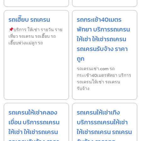
รถเฮี๊ยบ รถเครน
รถกระเช้า40เมตร
พัทยา บริการรถเครน
บริการ ให้เช่า รายวัน ราย
เที่ยว รถเครน รถเฮี๊ยบ รถ
ให้เช่า ให้เช่ารถเครน
เฮี๊ยบพ่วงแม่ลูก รถ
รถเครนรับจ้าง ราคา
ถูก
รถเครนเช่า.com รถ
กระเช้า40เมตรพัทยา บริการ
รถเครนให้เช่า รถเครน
รับจ้าง
รถเครนให้เช่าคลอง
รถเครนให้เช่าเทิง
เขื่อน บริการรถเครน
บริการรถเครนให้เช่า
ให้เช่า ให้เช่ารถเครน
ให้เช่ารถเครน รถเครน