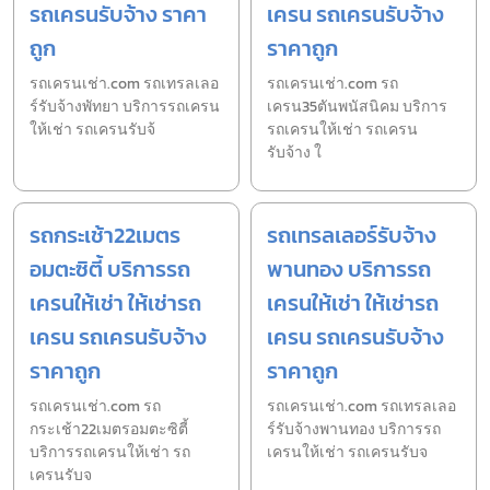
รถเครนรับจ้าง ราคา
เครน รถเครนรับจ้าง
ถูก
ราคาถูก
รถเครนเช่า.com รถเทรลเลอ
รถเครนเช่า.com รถ
ร์รับจ้างพัทยา บริการรถเครน
เครน35ตันพนัสนิคม บริการ
ให้เช่า รถเครนรับจ้
รถเครนให้เช่า รถเครน
รับจ้าง ใ
รถกระเช้า22เมตร
รถเทรลเลอร์รับจ้าง
อมตะซิตี้ บริการรถ
พานทอง บริการรถ
เครนให้เช่า ให้เช่ารถ
เครนให้เช่า ให้เช่ารถ
เครน รถเครนรับจ้าง
เครน รถเครนรับจ้าง
ราคาถูก
ราคาถูก
รถเครนเช่า.com รถ
รถเครนเช่า.com รถเทรลเลอ
กระเช้า22เมตรอมตะซิตี้
ร์รับจ้างพานทอง บริการรถ
บริการรถเครนให้เช่า รถ
เครนให้เช่า รถเครนรับจ
เครนรับจ