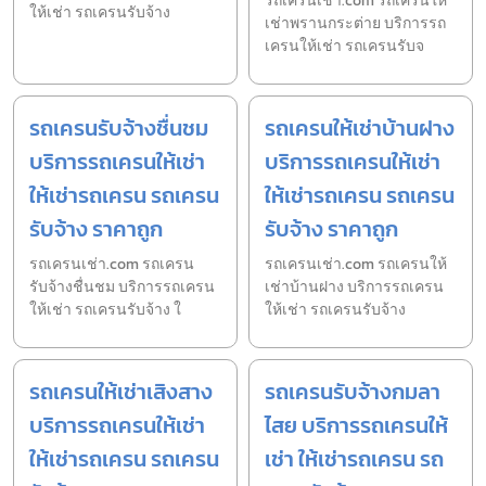
รถเครนเช่า.com รถเครนให้
ให้เช่า รถเครนรับจ้าง
เช่าพรานกระต่าย บริการรถ
เครนให้เช่า รถเครนรับจ
รถเครนรับจ้างชื่นชม
รถเครนให้เช่าบ้านฝาง
บริการรถเครนให้เช่า
บริการรถเครนให้เช่า
ให้เช่ารถเครน รถเครน
ให้เช่ารถเครน รถเครน
รับจ้าง ราคาถูก
รับจ้าง ราคาถูก
รถเครนเช่า.com รถเครน
รถเครนเช่า.com รถเครนให้
รับจ้างชื่นชม บริการรถเครน
เช่าบ้านฝาง บริการรถเครน
ให้เช่า รถเครนรับจ้าง ใ
ให้เช่า รถเครนรับจ้าง
รถเครนให้เช่าเสิงสาง
รถเครนรับจ้างกมลา
บริการรถเครนให้เช่า
ไสย บริการรถเครนให้
ให้เช่ารถเครน รถเครน
เช่า ให้เช่ารถเครน รถ