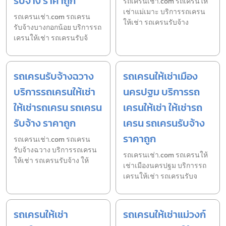
รับจ้าง ราคาถูก
รถเครนเช่า.com รถเครนให้
เช่าแม่เมาะ บริการรถเครน
รถเครนเช่า.com รถเครน
ให้เช่า รถเครนรับจ้าง
รับจ้างบางกอกน้อย บริการรถ
เครนให้เช่า รถเครนรับจ้
รถเครนรับจ้างฉวาง
รถเครนให้เช่าเมือง
บริการรถเครนให้เช่า
นครปฐม บริการรถ
ให้เช่ารถเครน รถเครน
เครนให้เช่า ให้เช่ารถ
รับจ้าง ราคาถูก
เครน รถเครนรับจ้าง
ราคาถูก
รถเครนเช่า.com รถเครน
รับจ้างฉวาง บริการรถเครน
รถเครนเช่า.com รถเครนให้
ให้เช่า รถเครนรับจ้าง ให้
เช่าเมืองนครปฐม บริการรถ
เครนให้เช่า รถเครนรับจ
รถเครนให้เช่า
รถเครนให้เช่าแม่วงก์