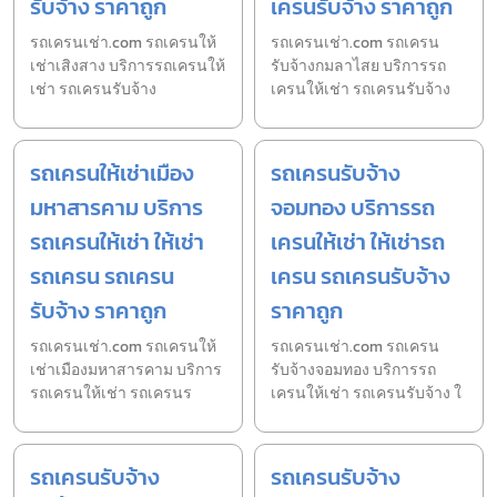
รับจ้าง ราคาถูก
เครนรับจ้าง ราคาถูก
รถเครนเช่า.com รถเครนให้
รถเครนเช่า.com รถเครน
เช่าเสิงสาง บริการรถเครนให้
รับจ้างกมลาไสย บริการรถ
เช่า รถเครนรับจ้าง
เครนให้เช่า รถเครนรับจ้าง
รถเครนให้เช่าเมือง
รถเครนรับจ้าง
มหาสารคาม บริการ
จอมทอง บริการรถ
รถเครนให้เช่า ให้เช่า
เครนให้เช่า ให้เช่ารถ
รถเครน รถเครน
เครน รถเครนรับจ้าง
รับจ้าง ราคาถูก
ราคาถูก
รถเครนเช่า.com รถเครนให้
รถเครนเช่า.com รถเครน
เช่าเมืองมหาสารคาม บริการ
รับจ้างจอมทอง บริการรถ
รถเครนให้เช่า รถเครนร
เครนให้เช่า รถเครนรับจ้าง ใ
รถเครนรับจ้าง
รถเครนรับจ้าง