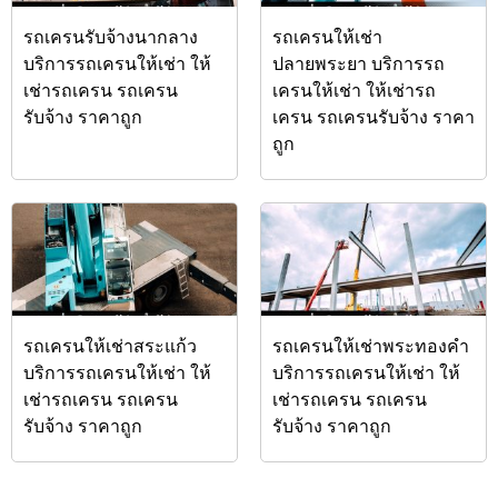
รถเครนรับจ้างนากลาง
รถเครนให้เช่า
บริการรถเครนให้เช่า ให้
ปลายพระยา บริการรถ
เช่ารถเครน รถเครน
เครนให้เช่า ให้เช่ารถ
รับจ้าง ราคาถูก
เครน รถเครนรับจ้าง ราคา
ถูก
รถเครนให้เช่าสระแก้ว
รถเครนให้เช่าพระทองคำ
บริการรถเครนให้เช่า ให้
บริการรถเครนให้เช่า ให้
เช่ารถเครน รถเครน
เช่ารถเครน รถเครน
รับจ้าง ราคาถูก
รับจ้าง ราคาถูก