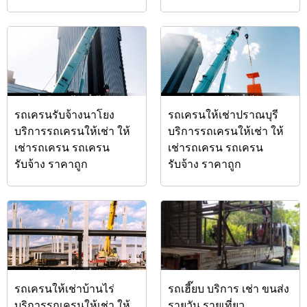
รถเครนรับจ้างนาโยง
รถเครนให้เช่าปราณบุรี
บริการรถเครนให้เช่า ให้
บริการรถเครนให้เช่า ให้
เช่ารถเครน รถเครน
เช่ารถเครน รถเครน
รับจ้าง ราคาถูก
รับจ้าง ราคาถูก
รถเครนให้เช่าบ้านไร่
รถเฮี๊ยบ บริการ เช่า ขนส่ง
บริการรถเครนให้เช่า ให้
รายวัน รายเที่ยว