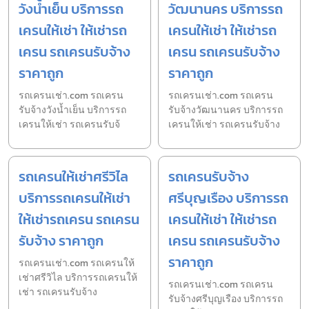
วังน้ำเย็น บริการรถ
วัฒนานคร บริการรถ
เครนให้เช่า ให้เช่ารถ
เครนให้เช่า ให้เช่ารถ
เครน รถเครนรับจ้าง
เครน รถเครนรับจ้าง
ราคาถูก
ราคาถูก
รถเครนเช่า.com รถเครน
รถเครนเช่า.com รถเครน
รับจ้างวังน้ำเย็น บริการรถ
รับจ้างวัฒนานคร บริการรถ
เครนให้เช่า รถเครนรับจ้
เครนให้เช่า รถเครนรับจ้าง
รถเครนให้เช่าศรีวิไล
รถเครนรับจ้าง
บริการรถเครนให้เช่า
ศรีบุญเรือง บริการรถ
ให้เช่ารถเครน รถเครน
เครนให้เช่า ให้เช่ารถ
รับจ้าง ราคาถูก
เครน รถเครนรับจ้าง
ราคาถูก
รถเครนเช่า.com รถเครนให้
เช่าศรีวิไล บริการรถเครนให้
รถเครนเช่า.com รถเครน
เช่า รถเครนรับจ้าง
รับจ้างศรีบุญเรือง บริการรถ