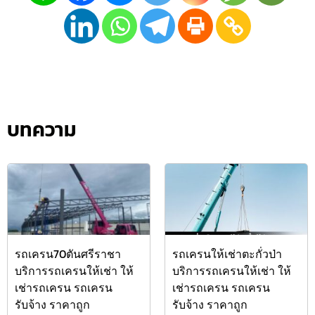
บทความ
รถเครน70ตันศรีราชา
รถเครนให้เช่าตะกั่วป่า
บริการรถเครนให้เช่า ให้
บริการรถเครนให้เช่า ให้
เช่ารถเครน รถเครน
เช่ารถเครน รถเครน
รับจ้าง ราคาถูก
รับจ้าง ราคาถูก