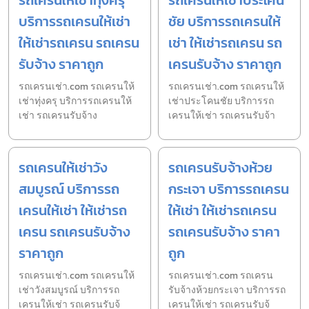
รถเครนให้เช่าทุ่งครุ
รถเครนให้เช่าประโคน
บริการรถเครนให้เช่า
ชัย บริการรถเครนให้
ให้เช่ารถเครน รถเครน
เช่า ให้เช่ารถเครน รถ
รับจ้าง ราคาถูก
เครนรับจ้าง ราคาถูก
รถเครนเช่า.com รถเครนให้
รถเครนเช่า.com รถเครนให้
เช่าทุ่งครุ บริการรถเครนให้
เช่าประโคนชัย บริการรถ
เช่า รถเครนรับจ้าง
เครนให้เช่า รถเครนรับจ้า
รถเครนให้เช่าวัง
รถเครนรับจ้างห้วย
สมบูรณ์ บริการรถ
กระเจา บริการรถเครน
เครนให้เช่า ให้เช่ารถ
ให้เช่า ให้เช่ารถเครน
เครน รถเครนรับจ้าง
รถเครนรับจ้าง ราคา
ราคาถูก
ถูก
รถเครนเช่า.com รถเครนให้
รถเครนเช่า.com รถเครน
เช่าวังสมบูรณ์ บริการรถ
รับจ้างห้วยกระเจา บริการรถ
เครนให้เช่า รถเครนรับจ้
เครนให้เช่า รถเครนรับจ้