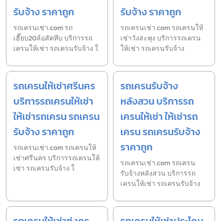
รับจ้าง ราคาถูก
รับจ้าง ราคาถูก
รถเครนเช่า.com รถ
รถเครนเช่า.com รถเครนให้
เฮี๊ยบ20ล้อสัตหีบ บริการรถ
เช่าวังสะพุง บริการรถเครน
เครนให้เช่า รถเครนรับจ้าง ใ
ให้เช่า รถเครนรับจ้าง
รถเครนให้เช่าศรีนคร
รถเครนรับจ้าง
บริการรถเครนให้เช่า
หลังสวน บริการรถ
ให้เช่ารถเครน รถเครน
เครนให้เช่า ให้เช่ารถ
รับจ้าง ราคาถูก
เครน รถเครนรับจ้าง
ราคาถูก
รถเครนเช่า.com รถเครนให้
เช่าศรีนคร บริการรถเครนให้
รถเครนเช่า.com รถเครน
เช่า รถเครนรับจ้าง ใ
รับจ้างหลังสวน บริการรถ
เครนให้เช่า รถเครนรับจ้าง