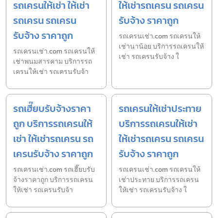
รถเครนให้เช่า ให้เช่า
ให้เช่ารถเครน รถเครน
รถเครน รถเครน
รับจ้าง ราคาถูก
รับจ้าง ราคาถูก
รถเครนเช่า.com รถเครนให้
เช่านาน้อย บริการรถเครนให้
รถเครนเช่า.com รถเครนให้
เช่า รถเครนรับจ้าง ใ
เช่าพนมสารคาม บริการรถ
เครนให้เช่า รถเครนรับจ้า
รถเฮี๊ยบรับจ้างราคา
รถเครนให้เช่าประทาย
ถูก บริการรถเครนให้
บริการรถเครนให้เช่า
เช่า ให้เช่ารถเครน รถ
ให้เช่ารถเครน รถเครน
เครนรับจ้าง ราคาถูก
รับจ้าง ราคาถูก
รถเครนเช่า.com รถเฮี๊ยบรับ
รถเครนเช่า.com รถเครนให้
จ้างราคาถูก บริการรถเครน
เช่าประทาย บริการรถเครน
ให้เช่า รถเครนรับจ้า
ให้เช่า รถเครนรับจ้าง ใ