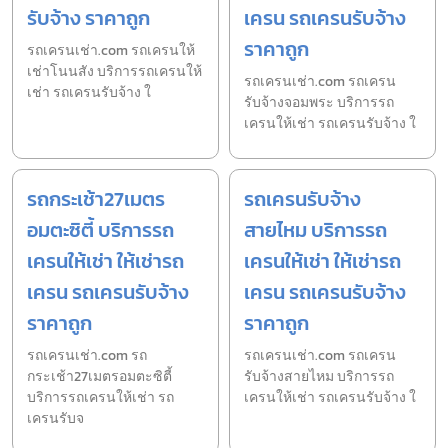
รับจ้าง ราคาถูก
เครน รถเครนรับจ้าง
ราคาถูก
รถเครนเช่า.com รถเครนให้
เช่าโนนสัง บริการรถเครนให้
รถเครนเช่า.com รถเครน
เช่า รถเครนรับจ้าง ใ
รับจ้างจอมพระ บริการรถ
เครนให้เช่า รถเครนรับจ้าง ใ
รถกระเช้า27เมตร
รถเครนรับจ้าง
อมตะซิตี้ บริการรถ
สายไหม บริการรถ
เครนให้เช่า ให้เช่ารถ
เครนให้เช่า ให้เช่ารถ
เครน รถเครนรับจ้าง
เครน รถเครนรับจ้าง
ราคาถูก
ราคาถูก
รถเครนเช่า.com รถ
รถเครนเช่า.com รถเครน
กระเช้า27เมตรอมตะซิตี้
รับจ้างสายไหม บริการรถ
บริการรถเครนให้เช่า รถ
เครนให้เช่า รถเครนรับจ้าง ใ
เครนรับจ