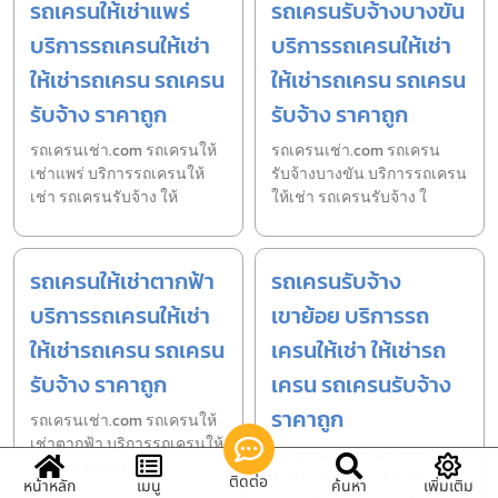
รถเครนให้เช่าแพร่
รถเครนรับจ้างบางขัน
บริการรถเครนให้เช่า
บริการรถเครนให้เช่า
ให้เช่ารถเครน รถเครน
ให้เช่ารถเครน รถเครน
รับจ้าง ราคาถูก
รับจ้าง ราคาถูก
รถเครนเช่า.com รถเครนให้
รถเครนเช่า.com รถเครน
เช่าแพร่ บริการรถเครนให้
รับจ้างบางขัน บริการรถเครน
เช่า รถเครนรับจ้าง ให้
ให้เช่า รถเครนรับจ้าง ใ
รถเครนให้เช่าตากฟ้า
รถเครนรับจ้าง
บริการรถเครนให้เช่า
เขาย้อย บริการรถ
ให้เช่ารถเครน รถเครน
เครนให้เช่า ให้เช่ารถ
รับจ้าง ราคาถูก
เครน รถเครนรับจ้าง
ราคาถูก
รถเครนเช่า.com รถเครนให้
เช่าตากฟ้า บริการรถเครนให้
รถเครนเช่า.com รถเครน
เช่า รถเครนรับจ้าง ใ
รับจ้างเขาย้อย บริการรถ
ติดต่อ
หน้าหลัก
เมนู
ค้นหา
เพิ่มเติม