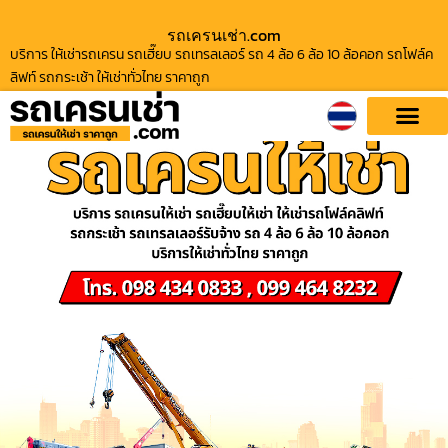
รถเครนเช่า.com
บริการ ให้เช่ารถเครน รถเฮี๊ยบ รถเทรลเลอร์ รถ 4 ล้อ 6 ล้อ 10 ล้อคอก รถโฟล์ค
ลิฟท์ รถกระเช้า ให้เช่าทั่วไทย ราคาถูก