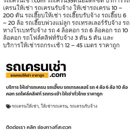
รถเครนเช่า.com รถเครน35ตันอมตะซิตี้ บริการรถ
เครนให้เช่า รถเครนรับจ้าง ให้เช่ารถเครน 10 –
200 ตัน รถเฮี๊ยบให้เช่า รถเฮี๊ยบรับจ้าง รถเฮี๊ยบ 6
– 20 ล้อ รถเฮี๊ยบพ่วงแม่ลูก รถเทรลเลอร์รับจ้าง รถ
หางโรเบทรับจ้าง รถ 4 ล้อคอก รถ 6 ล้อคอก รถ 10
ล้อคอก รถโฟล์คลิฟท์รับจ้าง 3 ตัน 5 ตัน และ
บริการให้เช่ารถกระเช้า 12 – 45 เมตร ราคาถูก
บริการ ให้เช่ารถเครน รถเฮี๊ยบ รถเทรลเลอร์ รถ 4 ล้อ 6 ล้อ 10 ล้อ
คอก รถโฟล์คลิฟท์ รถกระเช้า ให้เช่าทั่วไทย ราคาถูก
รถเครนให้เช่า
,
ให้เช่ารถเครน
,
รถเครนรับจ้าง
ติดต่อเรา คลิก ช่องทางที่สะดวก