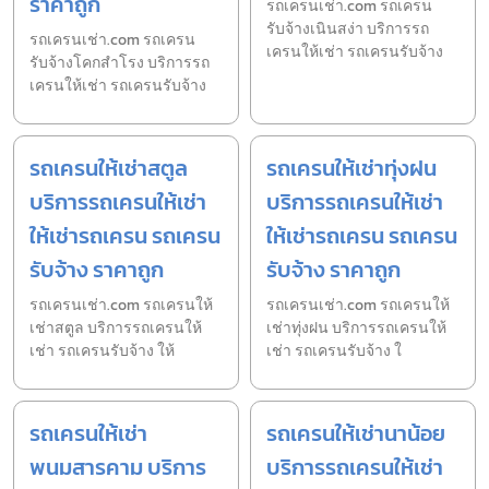
ราคาถูก
รถเครนเช่า.com รถเครน
รับจ้างเนินสง่า บริการรถ
รถเครนเช่า.com รถเครน
เครนให้เช่า รถเครนรับจ้าง
รับจ้างโคกสำโรง บริการรถ
เครนให้เช่า รถเครนรับจ้าง
รถเครนให้เช่าสตูล
รถเครนให้เช่าทุ่งฝน
บริการรถเครนให้เช่า
บริการรถเครนให้เช่า
ให้เช่ารถเครน รถเครน
ให้เช่ารถเครน รถเครน
รับจ้าง ราคาถูก
รับจ้าง ราคาถูก
รถเครนเช่า.com รถเครนให้
รถเครนเช่า.com รถเครนให้
เช่าสตูล บริการรถเครนให้
เช่าทุ่งฝน บริการรถเครนให้
เช่า รถเครนรับจ้าง ให้
เช่า รถเครนรับจ้าง ใ
รถเครนให้เช่า
รถเครนให้เช่านาน้อย
พนมสารคาม บริการ
บริการรถเครนให้เช่า