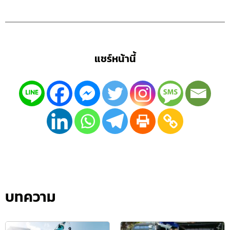
แชร์หน้านี้
บทความ