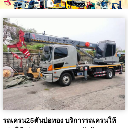
รถเครน25ตันบ่อทอง บริการรถเครนให้