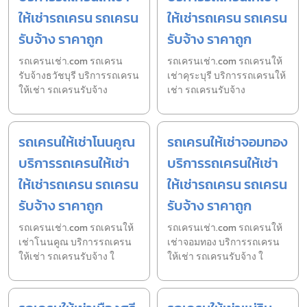
ให้เช่ารถเครน รถเครน
ให้เช่ารถเครน รถเครน
รับจ้าง ราคาถูก
รับจ้าง ราคาถูก
รถเครนเช่า.com รถเครน
รถเครนเช่า.com รถเครนให้
รับจ้างธวัชบุรี บริการรถเครน
เช่าคุระบุรี บริการรถเครนให้
ให้เช่า รถเครนรับจ้าง
เช่า รถเครนรับจ้าง
รถเครนให้เช่าโนนคูณ
รถเครนให้เช่าจอมทอง
บริการรถเครนให้เช่า
บริการรถเครนให้เช่า
ให้เช่ารถเครน รถเครน
ให้เช่ารถเครน รถเครน
รับจ้าง ราคาถูก
รับจ้าง ราคาถูก
รถเครนเช่า.com รถเครนให้
รถเครนเช่า.com รถเครนให้
เช่าโนนคูณ บริการรถเครน
เช่าจอมทอง บริการรถเครน
ให้เช่า รถเครนรับจ้าง ใ
ให้เช่า รถเครนรับจ้าง ใ