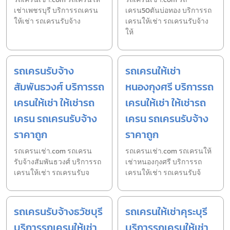
เช่าเพชรบุรี บริการรถเครน
เครน50ตันบ่อทอง บริการรถ
ให้เช่า รถเครนรับจ้าง
เครนให้เช่า รถเครนรับจ้าง
ให้
รถเครนรับจ้าง
รถเครนให้เช่า
สัมพันธวงศ์ บริการรถ
หนองกุงศรี บริการรถ
เครนให้เช่า ให้เช่ารถ
เครนให้เช่า ให้เช่ารถ
เครน รถเครนรับจ้าง
เครน รถเครนรับจ้าง
ราคาถูก
ราคาถูก
รถเครนเช่า.com รถเครน
รถเครนเช่า.com รถเครนให้
รับจ้างสัมพันธวงศ์ บริการรถ
เช่าหนองกุงศรี บริการรถ
เครนให้เช่า รถเครนรับจ
เครนให้เช่า รถเครนรับจ้
รถเครนรับจ้างธวัชบุรี
รถเครนให้เช่าคุระบุรี
บริการรถเครนให้เช่า
บริการรถเครนให้เช่า