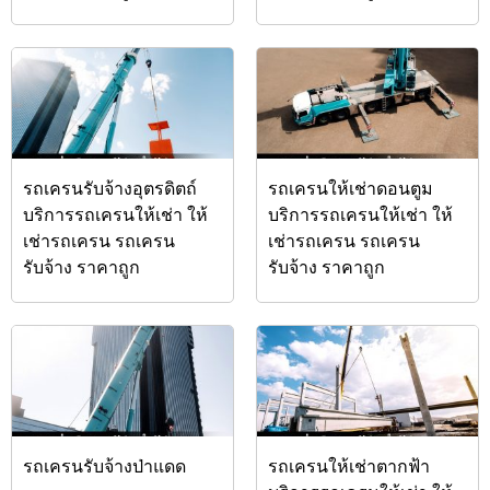
รถเครนรับจ้างอุตรดิตถ์
รถเครนให้เช่าดอนตูม
บริการรถเครนให้เช่า ให้
บริการรถเครนให้เช่า ให้
เช่ารถเครน รถเครน
เช่ารถเครน รถเครน
รับจ้าง ราคาถูก
รับจ้าง ราคาถูก
รถเครนรับจ้างป่าแดด
รถเครนให้เช่าตากฟ้า