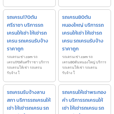
รถเครน170ตัน
รถเครน80ตัน
ศรีราชา บริการรถ
หนองใหญ่ บริการรถ
เครนให้เช่า ให้เช่ารถ
เครนให้เช่า ให้เช่ารถ
เครน รถเครนรับจ้าง
เครน รถเครนรับจ้าง
ราคาถูก
ราคาถูก
รถเครนเช่า.com รถ
รถเครนเช่า.com รถ
เครน170ตันศรีราชา บริการ
เครน80ตันหนองใหญ่ บริการ
รถเครนให้เช่า รถเครน
รถเครนให้เช่า รถเครน
รับจ้าง ใ
รับจ้าง ใ
รถเครนรับจ้างลาน
รถเครนให้เช่าพระทอง
สกา บริการรถเครนให้
คำ บริการรถเครนให้
เช่า ให้เช่ารถเครน รถ
เช่า ให้เช่ารถเครน รถ