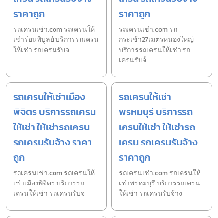
ราคาถูก
ราคาถูก
รถเครนเช่า.com รถเครนให้
รถเครนเช่า.com รถ
เช่าร่อนพิบูลย์ บริการรถเครน
กระเช้า27เมตรหนองใหญ่
ให้เช่า รถเครนรับจ
บริการรถเครนให้เช่า รถ
เครนรับจ้
รถเครนให้เช่าเมือง
รถเครนให้เช่า
พิจิตร บริการรถเครน
พรหมบุรี บริการรถ
ให้เช่า ให้เช่ารถเครน
เครนให้เช่า ให้เช่ารถ
รถเครนรับจ้าง ราคา
เครน รถเครนรับจ้าง
ถูก
ราคาถูก
รถเครนเช่า.com รถเครนให้
รถเครนเช่า.com รถเครนให้
เช่าเมืองพิจิตร บริการรถ
เช่าพรหมบุรี บริการรถเครน
เครนให้เช่า รถเครนรับจ
ให้เช่า รถเครนรับจ้าง