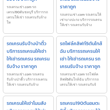
ราคาถูก
รถเครนเช่า.com รถ
เครน190ตันชลบุรี บริการรถ
รถเครนเช่า.com รถเครนให้
เครนให้เช่า รถเครนรับจ้าง
เช่าบางปะกง บริการรถเครน
ให
ให้เช่า รถเครนรับจ้าง
รถเครนรับจ้างป่าติ้ว
รถโฟล์คลิฟท์5ตันใกล้
บริการรถเครนให้เช่า
ฉัน บริการรถเครนให้
ให้เช่ารถเครน รถเครน
เช่า ให้เช่ารถเครน รถ
รับจ้าง ราคาถูก
เครนรับจ้าง ราคาถูก
รถเครนเช่า.com รถเครน
รถเครนเช่า.com รถโฟล์ค
รับจ้างป่าติ้ว บริการรถเครน
ลิฟท์5ตันใกล้ฉัน บริการรถ
ให้เช่า รถเครนรับจ้าง
เครนให้เช่า รถเครนรับจ้
รถเครนให้เช่าโนนสัง
รถเครน190ตันอมตะ