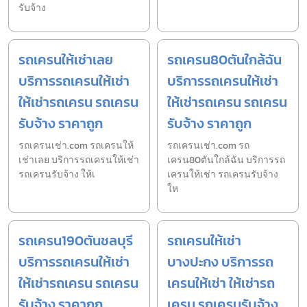
รับจ้าง
รถเครนให้เช่าเลย
รถเครน80ตันใกล้ฉัน
บริการรถเครนให้เช่า
บริการรถเครนให้เช่า
ให้เช่ารถเครน รถเครน
ให้เช่ารถเครน รถเครน
รับจ้าง ราคาถูก
รับจ้าง ราคาถูก
รถเครนเช่า.com รถเครนให้
รถเครนเช่า.com รถ
เช่าเลย บริการรถเครนให้เช่า
เครน80ตันใกล้ฉัน บริการรถ
รถเครนรับจ้าง ให้เ
เครนให้เช่า รถเครนรับจ้าง
ให
รถเครน190ตันชลบุรี
รถเครนให้เช่า
บริการรถเครนให้เช่า
บางปะกง บริการรถ
ให้เช่ารถเครน รถเครน
เครนให้เช่า ให้เช่ารถ
รับจ้าง ราคาถูก
เครน รถเครนรับจ้าง