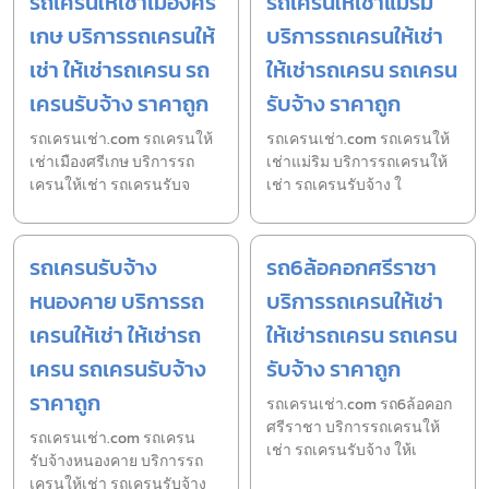
รถเครนให้เช่าเมืองศรี
รถเครนให้เช่าแม่ริม
เกษ บริการรถเครนให้
บริการรถเครนให้เช่า
เช่า ให้เช่ารถเครน รถ
ให้เช่ารถเครน รถเครน
เครนรับจ้าง ราคาถูก
รับจ้าง ราคาถูก
รถเครนเช่า.com รถเครนให้
รถเครนเช่า.com รถเครนให้
เช่าเมืองศรีเกษ บริการรถ
เช่าแม่ริม บริการรถเครนให้
เครนให้เช่า รถเครนรับจ
เช่า รถเครนรับจ้าง ใ
รถเครนรับจ้าง
รถ6ล้อคอกศรีราชา
หนองคาย บริการรถ
บริการรถเครนให้เช่า
เครนให้เช่า ให้เช่ารถ
ให้เช่ารถเครน รถเครน
เครน รถเครนรับจ้าง
รับจ้าง ราคาถูก
ราคาถูก
รถเครนเช่า.com รถ6ล้อคอก
ศรีราชา บริการรถเครนให้
รถเครนเช่า.com รถเครน
เช่า รถเครนรับจ้าง ให้เ
รับจ้างหนองคาย บริการรถ
เครนให้เช่า รถเครนรับจ้าง