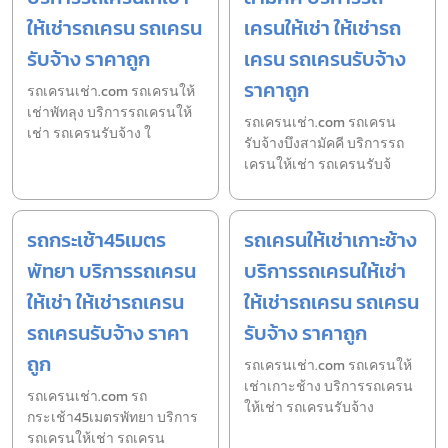
ให้เช่ารถเครน รถเครน
เครนให้เช่า ให้เช่ารถ
รับจ้าง ราคาถูก
เครน รถเครนรับจ้าง
ราคาถูก
รถเครนเช่า.com รถเครนให้
เช่าพัทลุง บริการรถเครนให้
รถเครนเช่า.com รถเครน
เช่า รถเครนรับจ้าง ใ
รับจ้างบึงสามัคคี บริการรถ
เครนให้เช่า รถเครนรับจ้
รถกระเช้า45เมตร
รถเครนให้เช่าเกาะช้าง
พัทยา บริการรถเครน
บริการรถเครนให้เช่า
ให้เช่า ให้เช่ารถเครน
ให้เช่ารถเครน รถเครน
รถเครนรับจ้าง ราคา
รับจ้าง ราคาถูก
ถูก
รถเครนเช่า.com รถเครนให้
เช่าเกาะช้าง บริการรถเครน
รถเครนเช่า.com รถ
ให้เช่า รถเครนรับจ้าง
กระเช้า45เมตรพัทยา บริการ
รถเครนให้เช่า รถเครน