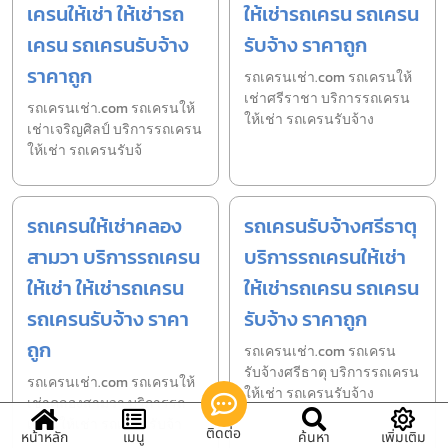
เครนให้เช่า ให้เช่ารถ
ให้เช่ารถเครน รถเครน
เครน รถเครนรับจ้าง
รับจ้าง ราคาถูก
ราคาถูก
รถเครนเช่า.com รถเครนให้
เช่าศรีราชา บริการรถเครน
รถเครนเช่า.com รถเครนให้
ให้เช่า รถเครนรับจ้าง
เช่าเจริญศิลป์ บริการรถเครน
ให้เช่า รถเครนรับจ้
รถเครนให้เช่าคลอง
รถเครนรับจ้างศรีธาตุ
สามวา บริการรถเครน
บริการรถเครนให้เช่า
ให้เช่า ให้เช่ารถเครน
ให้เช่ารถเครน รถเครน
รถเครนรับจ้าง ราคา
รับจ้าง ราคาถูก
ถูก
รถเครนเช่า.com รถเครน
รับจ้างศรีธาตุ บริการรถเครน
รถเครนเช่า.com รถเครนให้
ให้เช่า รถเครนรับจ้าง
เช่าคลองสามวา บริการรถ
เครนให้เช่า รถเครนรับจ้า
ติดต่อ
หน้าหลัก
เมนู
ค้นหา
เพิ่มเติม