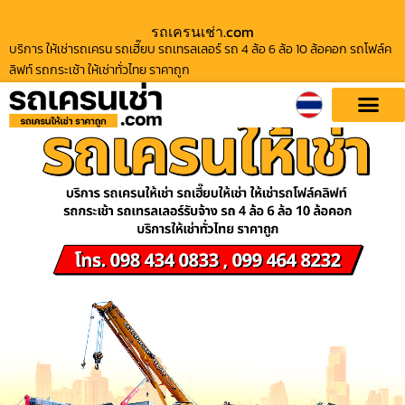
รถเครนเช่า.com
บริการ ให้เช่ารถเครน รถเฮี๊ยบ รถเทรลเลอร์ รถ 4 ล้อ 6 ล้อ 10 ล้อคอก รถโฟล์ค
ลิฟท์ รถกระเช้า ให้เช่าทั่วไทย ราคาถูก