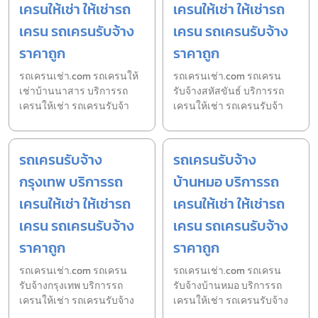
เครนให้เช่า ให้เช่ารถ
เครนให้เช่า ให้เช่ารถ
เครน รถเครนรับจ้าง
เครน รถเครนรับจ้าง
ราคาถูก
ราคาถูก
รถเครนเช่า.com รถเครนให้
รถเครนเช่า.com รถเครน
เช่าบ้านนาสาร บริการรถ
รับจ้างสหัสขันธ์ บริการรถ
เครนให้เช่า รถเครนรับจ้า
เครนให้เช่า รถเครนรับจ้า
รถเครนรับจ้าง
รถเครนรับจ้าง
กรุงเทพ บริการรถ
บ้านหมอ บริการรถ
เครนให้เช่า ให้เช่ารถ
เครนให้เช่า ให้เช่ารถ
เครน รถเครนรับจ้าง
เครน รถเครนรับจ้าง
ราคาถูก
ราคาถูก
รถเครนเช่า.com รถเครน
รถเครนเช่า.com รถเครน
รับจ้างกรุงเทพ บริการรถ
รับจ้างบ้านหมอ บริการรถ
เครนให้เช่า รถเครนรับจ้าง
เครนให้เช่า รถเครนรับจ้าง