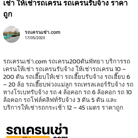
เช่า ให้เช่ารถเครน รถเครนรับจ้าง ราคา
ถูก
รถเครนเช่า.com
17/05/2023
รถเครนเช่า.com รถเครน200ตันพัทยา บริการรถ
เครนให้เช่า รถเครนรับจ้าง ให้เช่ารถเครน 10 –
200 ตัน รถเฮี๊ยบให้เช่า รถเฮี๊ยบรับจ้าง รถเฮี๊ยบ 6
– 20 ล้อ รถเฮี๊ยบพ่วงแม่ลูก รถเทรลเลอร์รับจ้าง รถ
หางโรเบทรับจ้าง รถ 4 ล้อคอก รถ 6 ล้อคอก รถ 10
ล้อคอก รถโฟล์คลิฟท์รับจ้าง 3 ตัน 5 ตัน และ
บริการให้เช่ารถกระเช้า 12 – 45 เมตร ราคาถูก