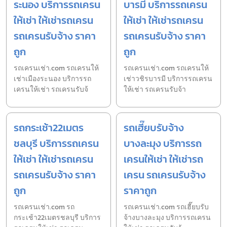
ระนอง บริการรถเครน
บารมี บริการรถเครน
ให้เช่า ให้เช่ารถเครน
ให้เช่า ให้เช่ารถเครน
รถเครนรับจ้าง ราคา
รถเครนรับจ้าง ราคา
ถูก
ถูก
รถเครนเช่า.com รถเครนให้
รถเครนเช่า.com รถเครนให้
เช่าเมืองระนอง บริการรถ
เช่าวชิรบารมี บริการรถเครน
เครนให้เช่า รถเครนรับจ้
ให้เช่า รถเครนรับจ้า
รถกระเช้า22เมตร
รถเฮี๊ยบรับจ้าง
ชลบุรี บริการรถเครน
บางละมุง บริการรถ
ให้เช่า ให้เช่ารถเครน
เครนให้เช่า ให้เช่ารถ
รถเครนรับจ้าง ราคา
เครน รถเครนรับจ้าง
ถูก
ราคาถูก
รถเครนเช่า.com รถ
รถเครนเช่า.com รถเฮี๊ยบรับ
กระเช้า22เมตรชลบุรี บริการ
จ้างบางละมุง บริการรถเครน