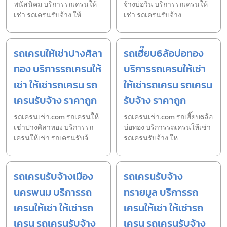
พนัสนิคม บริการรถเครนให้
จ้างบ่อวิน บริการรถเครนให้
เช่า รถเครนรับจ้าง ให้
เช่า รถเครนรับจ้าง
รถเครนให้เช่าปางศิลา
รถเฮี๊ยบ6ล้อบ่อทอง
ทอง บริการรถเครนให้
บริการรถเครนให้เช่า
เช่า ให้เช่ารถเครน รถ
ให้เช่ารถเครน รถเครน
เครนรับจ้าง ราคาถูก
รับจ้าง ราคาถูก
รถเครนเช่า.com รถเครนให้
รถเครนเช่า.com รถเฮี๊ยบ6ล้อ
เช่าปางศิลาทอง บริการรถ
บ่อทอง บริการรถเครนให้เช่า
เครนให้เช่า รถเครนรับจ้
รถเครนรับจ้าง ให
รถเครนรับจ้างเมือง
รถเครนรับจ้าง
นครพนม บริการรถ
ทรายมูล บริการรถ
เครนให้เช่า ให้เช่ารถ
เครนให้เช่า ให้เช่ารถ
เครน รถเครนรับจ้าง
เครน รถเครนรับจ้าง