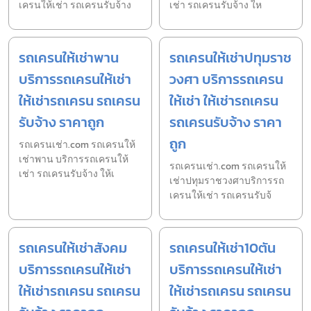
เครนให้เช่า รถเครนรับจ้าง
เช่า รถเครนรับจ้าง ให
รถเครนให้เช่าพาน
รถเครนให้เช่าปทุมราช
บริการรถเครนให้เช่า
วงศา บริการรถเครน
ให้เช่ารถเครน รถเครน
ให้เช่า ให้เช่ารถเครน
รับจ้าง ราคาถูก
รถเครนรับจ้าง ราคา
ถูก
รถเครนเช่า.com รถเครนให้
เช่าพาน บริการรถเครนให้
รถเครนเช่า.com รถเครนให้
เช่า รถเครนรับจ้าง ให้เ
เช่าปทุมราชวงศาบริการรถ
เครนให้เช่า รถเครนรับจ้
รถเครนให้เช่าสังคม
รถเครนให้เช่า10ตัน
บริการรถเครนให้เช่า
บริการรถเครนให้เช่า
ให้เช่ารถเครน รถเครน
ให้เช่ารถเครน รถเครน