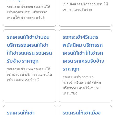
เช่าเสิงสาง บริการรถเครนให้
รถเครนเช่า.com รถเครนให้
เช่า รถเครนรับจ้าง
เช่าแก่งกระจาน บริการรถ
เครนให้เช่า รถเครนรับจ้
รถเครนให้เช่าป่าบอน
รถกระเช้า45เมตร
บริการรถเครนให้เช่า
พนัสนิคม บริการรถ
ให้เช่ารถเครน รถเครน
เครนให้เช่า ให้เช่ารถ
รับจ้าง ราคาถูก
เครน รถเครนรับจ้าง
ราคาถูก
รถเครนเช่า.com รถเครนให้
เช่าป่าบอน บริการรถเครนให้
รถเครนเช่า.com รถ
เช่า รถเครนรับจ้าง ใ
กระเช้า45เมตรพนัสนิคม
บริการรถเครนให้เช่า รถ
เครนรับจ้
รถเครนให้เช่า
รถเครนให้เช่าเมือง