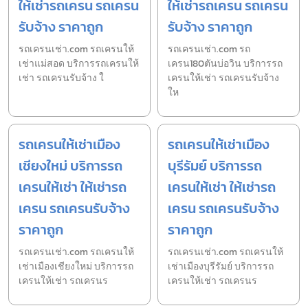
ให้เช่ารถเครน รถเครน
ให้เช่ารถเครน รถเครน
รับจ้าง ราคาถูก
รับจ้าง ราคาถูก
รถเครนเช่า.com รถเครนให้
รถเครนเช่า.com รถ
เช่าแม่สอด บริการรถเครนให้
เครน180ตันบ่อวิน บริการรถ
เช่า รถเครนรับจ้าง ใ
เครนให้เช่า รถเครนรับจ้าง
ให
รถเครนให้เช่าเมือง
รถเครนให้เช่าเมือง
เชียงใหม่ บริการรถ
บุรีรัมย์ บริการรถ
เครนให้เช่า ให้เช่ารถ
เครนให้เช่า ให้เช่ารถ
เครน รถเครนรับจ้าง
เครน รถเครนรับจ้าง
ราคาถูก
ราคาถูก
รถเครนเช่า.com รถเครนให้
รถเครนเช่า.com รถเครนให้
เช่าเมืองเชียงใหม่ บริการรถ
เช่าเมืองบุรีรัมย์ บริการรถ
เครนให้เช่า รถเครนร
เครนให้เช่า รถเครนร