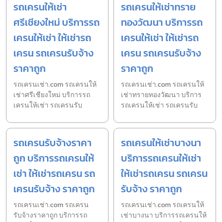
รถเครนให้เช่า
รถเครนให้เช่าทราย
ศรีเชียงใหม่ บริการรถ
ทองวัฒนา บริการรถ
เครนให้เช่า ให้เช่ารถ
เครนให้เช่า ให้เช่ารถ
เครน รถเครนรับจ้าง
เครน รถเครนรับจ้าง
ราคาถูก
ราคาถูก
รถเครนเช่า.com รถเครนให้
รถเครนเช่า.com รถเครนให้
เช่าศรีเชียงใหม่ บริการรถ
เช่าทรายทองวัฒนา บริการ
เครนให้เช่า รถเครนรับ
รถเครนให้เช่า รถเครนรับ
รถเครนรับจ้างราคา
รถเครนให้เช่าบางนา
ถูก บริการรถเครนให้
บริการรถเครนให้เช่า
เช่า ให้เช่ารถเครน รถ
ให้เช่ารถเครน รถเครน
เครนรับจ้าง ราคาถูก
รับจ้าง ราคาถูก
รถเครนเช่า.com รถเครน
รถเครนเช่า.com รถเครนให้
รับจ้างราคาถูก บริการรถ
เช่าบางนา บริการรถเครนให้