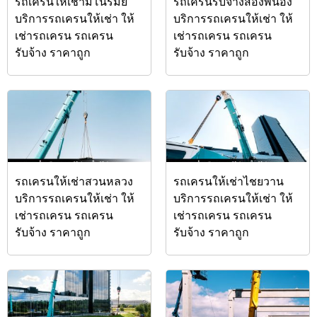
รถเครนให้เช่ามโนรมย์
รถเครนรับจ้างสองพี่น้อง
บริการรถเครนให้เช่า ให้
บริการรถเครนให้เช่า ให้
เช่ารถเครน รถเครน
เช่ารถเครน รถเครน
รับจ้าง ราคาถูก
รับจ้าง ราคาถูก
รถเครนให้เช่าสวนหลวง
รถเครนให้เช่าไชยวาน
บริการรถเครนให้เช่า ให้
บริการรถเครนให้เช่า ให้
เช่ารถเครน รถเครน
เช่ารถเครน รถเครน
รับจ้าง ราคาถูก
รับจ้าง ราคาถูก