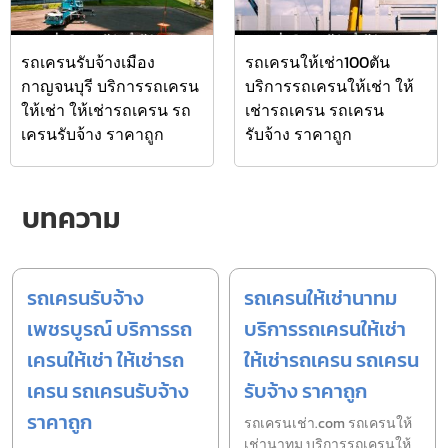
รถเครนรับจ้างเมือง
รถเครนให้เช่า100ตัน
กาญจนบุรี บริการรถเครน
บริการรถเครนให้เช่า ให้
ให้เช่า ให้เช่ารถเครน รถ
เช่ารถเครน รถเครน
เครนรับจ้าง ราคาถูก
รับจ้าง ราคาถูก
บทความ
รถเครนรับจ้าง
รถเครนให้เช่านาทม
เพชรบูรณ์ บริการรถ
บริการรถเครนให้เช่า
เครนให้เช่า ให้เช่ารถ
ให้เช่ารถเครน รถเครน
เครน รถเครนรับจ้าง
รับจ้าง ราคาถูก
ราคาถูก
รถเครนเช่า.com รถเครนให้
เช่านาทม บริการรถเครนให้