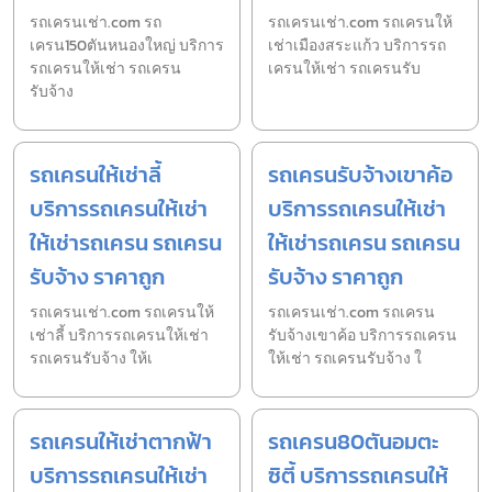
รถเครนเช่า.com รถ
รถเครนเช่า.com รถเครนให้
เครน150ตันหนองใหญ่ บริการ
เช่าเมืองสระแก้ว บริการรถ
รถเครนให้เช่า รถเครน
เครนให้เช่า รถเครนรับ
รับจ้าง
รถเครนให้เช่าลี้
รถเครนรับจ้างเขาค้อ
บริการรถเครนให้เช่า
บริการรถเครนให้เช่า
ให้เช่ารถเครน รถเครน
ให้เช่ารถเครน รถเครน
รับจ้าง ราคาถูก
รับจ้าง ราคาถูก
รถเครนเช่า.com รถเครนให้
รถเครนเช่า.com รถเครน
เช่าลี้ บริการรถเครนให้เช่า
รับจ้างเขาค้อ บริการรถเครน
รถเครนรับจ้าง ให้เ
ให้เช่า รถเครนรับจ้าง ใ
รถเครนให้เช่าตากฟ้า
รถเครน80ตันอมตะ
บริการรถเครนให้เช่า
ซิตี้ บริการรถเครนให้