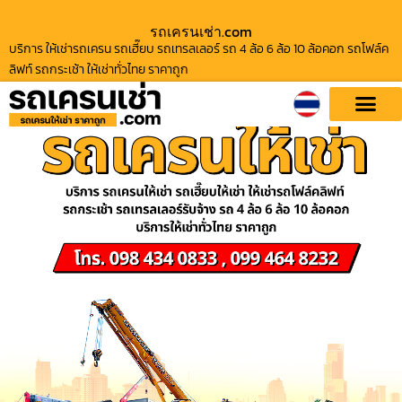
รถเครนเช่า.com
บริการ ให้เช่ารถเครน รถเฮี๊ยบ รถเทรลเลอร์ รถ 4 ล้อ 6 ล้อ 10 ล้อคอก รถโฟล์ค
ลิฟท์ รถกระเช้า ให้เช่าทั่วไทย ราคาถูก