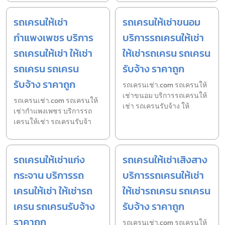
รถเครนให้เช่า
รถเครนให้เช่าขนอม
กำแพงเพชร บริการ
บริการรถเครนให้เช่า
รถเครนให้เช่า ให้เช่า
ให้เช่ารถเครน รถเครน
รถเครน รถเครน
รับจ้าง ราคาถูก
รับจ้าง ราคาถูก
รถเครนเช่า.com รถเครนให้
เช่าขนอม บริการรถเครนให้
รถเครนเช่า.com รถเครนให้
เช่า รถเครนรับจ้าง ให้
เช่ากำแพงเพชร บริการรถ
เครนให้เช่า รถเครนรับจ้า
รถเครนให้เช่าแก่ง
รถเครนให้เช่าเสิงสาง
กระจาน บริการรถ
บริการรถเครนให้เช่า
เครนให้เช่า ให้เช่ารถ
ให้เช่ารถเครน รถเครน
เครน รถเครนรับจ้าง
รับจ้าง ราคาถูก
ราคาถูก
รถเครนเช่า.com รถเครนให้