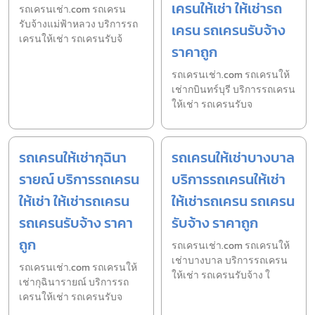
เครนให้เช่า ให้เช่ารถ
รถเครนเช่า.com รถเครน
รับจ้างแม่ฟ้าหลวง บริการรถ
เครน รถเครนรับจ้าง
เครนให้เช่า รถเครนรับจ้
ราคาถูก
รถเครนเช่า.com รถเครนให้
เช่ากบินทร์บุรี บริการรถเครน
ให้เช่า รถเครนรับจ
รถเครนให้เช่ากุฉินา
รถเครนให้เช่าบางบาล
รายณ์ บริการรถเครน
บริการรถเครนให้เช่า
ให้เช่า ให้เช่ารถเครน
ให้เช่ารถเครน รถเครน
รถเครนรับจ้าง ราคา
รับจ้าง ราคาถูก
ถูก
รถเครนเช่า.com รถเครนให้
เช่าบางบาล บริการรถเครน
รถเครนเช่า.com รถเครนให้
ให้เช่า รถเครนรับจ้าง ใ
เช่ากุฉินารายณ์ บริการรถ
เครนให้เช่า รถเครนรับจ