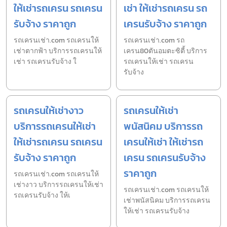
ให้เช่ารถเครน รถเครน
เช่า ให้เช่ารถเครน รถ
รับจ้าง ราคาถูก
เครนรับจ้าง ราคาถูก
รถเครนเช่า.com รถเครนให้
รถเครนเช่า.com รถ
เช่าตากฟ้า บริการรถเครนให้
เครน80ตันอมตะซิตี้ บริการ
เช่า รถเครนรับจ้าง ใ
รถเครนให้เช่า รถเครน
รับจ้าง
รถเครนให้เช่างาว
รถเครนให้เช่า
บริการรถเครนให้เช่า
พนัสนิคม บริการรถ
ให้เช่ารถเครน รถเครน
เครนให้เช่า ให้เช่ารถ
รับจ้าง ราคาถูก
เครน รถเครนรับจ้าง
ราคาถูก
รถเครนเช่า.com รถเครนให้
เช่างาว บริการรถเครนให้เช่า
รถเครนเช่า.com รถเครนให้
รถเครนรับจ้าง ให้เ
เช่าพนัสนิคม บริการรถเครน
ให้เช่า รถเครนรับจ้าง