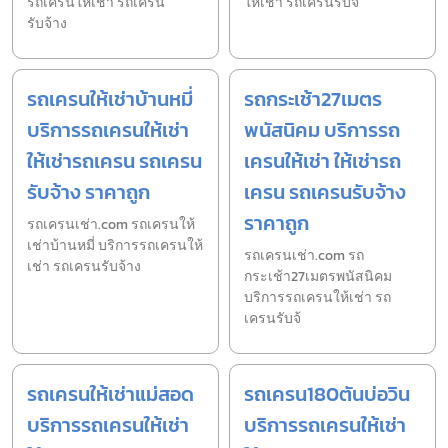
รถเครนให้เช่า รถเครน
ให้เช่า รถเครนรับจ้
รับจ้าง
รถเครนให้เช่าบ้านหมี่
รถกระเช้า27เมตร
บริการรถเครนให้เช่า
พนัสนิคม บริการรถ
ให้เช่ารถเครน รถเครน
เครนให้เช่า ให้เช่ารถ
รับจ้าง ราคาถูก
เครน รถเครนรับจ้าง
ราคาถูก
รถเครนเช่า.com รถเครนให้
เช่าบ้านหมี่ บริการรถเครนให้
รถเครนเช่า.com รถ
เช่า รถเครนรับจ้าง
กระเช้า27เมตรพนัสนิคม
บริการรถเครนให้เช่า รถ
เครนรับจ้
รถเครนให้เช่าแม่สอด
รถเครน180ตันบ่อวิน
บริการรถเครนให้เช่า
บริการรถเครนให้เช่า