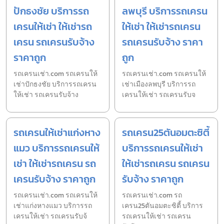
ปักธงชัย บริการรถ
ลพบุรี บริการรถเครน
เครนให้เช่า ให้เช่ารถ
ให้เช่า ให้เช่ารถเครน
เครน รถเครนรับจ้าง
รถเครนรับจ้าง ราคา
ราคาถูก
ถูก
รถเครนเช่า.com รถเครนให้
รถเครนเช่า.com รถเครนให้
เช่าปักธงชัย บริการรถเครน
เช่าเมืองลพบุรี บริการรถ
ให้เช่า รถเครนรับจ้าง
เครนให้เช่า รถเครนรับจ
รถเครนให้เช่าแก่งหาง
รถเครน25ตันอมตะซิตี้
แมว บริการรถเครนให้
บริการรถเครนให้เช่า
เช่า ให้เช่ารถเครน รถ
ให้เช่ารถเครน รถเครน
เครนรับจ้าง ราคาถูก
รับจ้าง ราคาถูก
รถเครนเช่า.com รถเครนให้
รถเครนเช่า.com รถ
เช่าแก่งหางแมว บริการรถ
เครน25ตันอมตะซิตี้ บริการ
เครนให้เช่า รถเครนรับจ้
รถเครนให้เช่า รถเครน