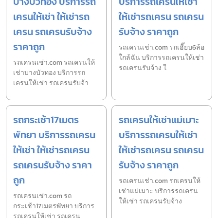
บางบัวทอง บริการรถ
บริการรถเครนให้เช่า
เครนให้เช่า ให้เช่ารถ
ให้เช่ารถเครน รถเครน
เครน รถเครนรับจ้าง
รับจ้าง ราคาถูก
ราคาถูก
รถเครนเช่า.com รถเฮี๊ยบ6ล้อ
ใกล้ฉัน บริการรถเครนให้เช่า
รถเครนเช่า.com รถเครนให้
รถเครนรับจ้าง ใ
เช่าบางบัวทอง บริการรถ
เครนให้เช่า รถเครนรับจ้า
รถกระเช้า17เมตร
รถเครนให้เช่าแม่เมาะ
พัทยา บริการรถเครน
บริการรถเครนให้เช่า
ให้เช่า ให้เช่ารถเครน
ให้เช่ารถเครน รถเครน
รถเครนรับจ้าง ราคา
รับจ้าง ราคาถูก
ถูก
รถเครนเช่า.com รถเครนให้
เช่าแม่เมาะ บริการรถเครน
รถเครนเช่า.com รถ
ให้เช่า รถเครนรับจ้าง
กระเช้า17เมตรพัทยา บริการ
รถเครนให้เช่า รถเครน