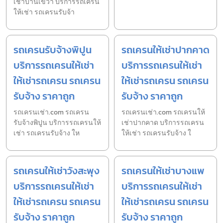
เช่าบ้านเขว้า บริการรถเครน
ให้เช่า รถเครนรับจ้า
รถเครนรับจ้างพิปูน
รถเครนให้เช่าปากคาด
บริการรถเครนให้เช่า
บริการรถเครนให้เช่า
ให้เช่ารถเครน รถเครน
ให้เช่ารถเครน รถเครน
รับจ้าง ราคาถูก
รับจ้าง ราคาถูก
รถเครนเช่า.com รถเครน
รถเครนเช่า.com รถเครนให้
รับจ้างพิปูน บริการรถเครนให้
เช่าปากคาด บริการรถเครน
เช่า รถเครนรับจ้าง ให
ให้เช่า รถเครนรับจ้าง ใ
รถเครนให้เช่าวังสะพุง
รถเครนให้เช่าบางแพ
บริการรถเครนให้เช่า
บริการรถเครนให้เช่า
ให้เช่ารถเครน รถเครน
ให้เช่ารถเครน รถเครน
รับจ้าง ราคาถูก
รับจ้าง ราคาถูก