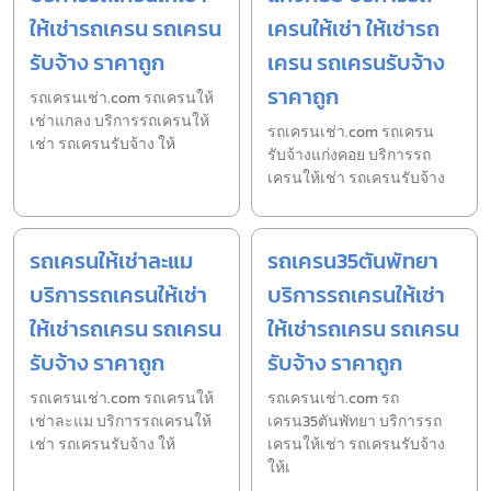
ให้เช่ารถเครน รถเครน
เครนให้เช่า ให้เช่ารถ
รับจ้าง ราคาถูก
เครน รถเครนรับจ้าง
ราคาถูก
รถเครนเช่า.com รถเครนให้
เช่าแกลง บริการรถเครนให้
รถเครนเช่า.com รถเครน
เช่า รถเครนรับจ้าง ให้
รับจ้างแก่งคอย บริการรถ
เครนให้เช่า รถเครนรับจ้าง
รถเครนให้เช่าละแม
รถเครน35ตันพัทยา
บริการรถเครนให้เช่า
บริการรถเครนให้เช่า
ให้เช่ารถเครน รถเครน
ให้เช่ารถเครน รถเครน
รับจ้าง ราคาถูก
รับจ้าง ราคาถูก
รถเครนเช่า.com รถเครนให้
รถเครนเช่า.com รถ
เช่าละแม บริการรถเครนให้
เครน35ตันพัทยา บริการรถ
เช่า รถเครนรับจ้าง ให้
เครนให้เช่า รถเครนรับจ้าง
ให้เ