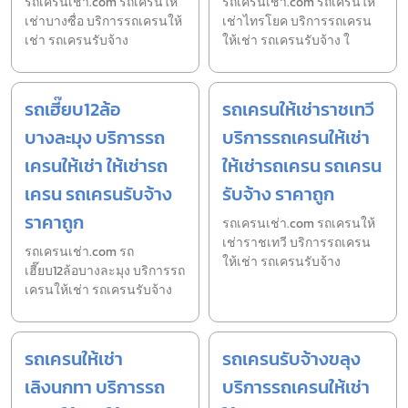
รถเครนเช่า.com รถเครนให้
รถเครนเช่า.com รถเครนให้
เช่าบางซื่อ บริการรถเครนให้
เช่าไทรโยค บริการรถเครน
เช่า รถเครนรับจ้าง
ให้เช่า รถเครนรับจ้าง ใ
รถเฮี๊ยบ12ล้อ
รถเครนให้เช่าราชเทวี
บางละมุง บริการรถ
บริการรถเครนให้เช่า
เครนให้เช่า ให้เช่ารถ
ให้เช่ารถเครน รถเครน
เครน รถเครนรับจ้าง
รับจ้าง ราคาถูก
ราคาถูก
รถเครนเช่า.com รถเครนให้
เช่าราชเทวี บริการรถเครน
รถเครนเช่า.com รถ
ให้เช่า รถเครนรับจ้าง
เฮี๊ยบ12ล้อบางละมุง บริการรถ
เครนให้เช่า รถเครนรับจ้าง
รถเครนให้เช่า
รถเครนรับจ้างขลุง
เลิงนกทา บริการรถ
บริการรถเครนให้เช่า