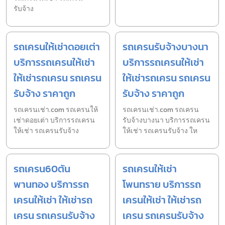
รับจ้าง
รถเครนให้เช่าดอยเต่า
รถเครนรับจ้างบางนา
บริการรถเครนให้เช่า
บริการรถเครนให้เช่า
ให้เช่ารถเครน รถเครน
ให้เช่ารถเครน รถเครน
รับจ้าง ราคาถูก
รับจ้าง ราคาถูก
รถเครนเช่า.com รถเครนให้
รถเครนเช่า.com รถเครน
เช่าดอยเต่า บริการรถเครน
รับจ้างบางนา บริการรถเครน
ให้เช่า รถเครนรับจ้าง
ให้เช่า รถเครนรับจ้าง ให
รถเครน60ตัน
รถเครนให้เช่า
พานทอง บริการรถ
โพนทราย บริการรถ
เครนให้เช่า ให้เช่ารถ
เครนให้เช่า ให้เช่ารถ
เครน รถเครนรับจ้าง
เครน รถเครนรับจ้าง