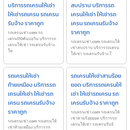
บริการรถเครนให้เช่า
สบปราบ บริการรถ
ให้เช่ารถเครน รถเครน
เครนให้เช่า ให้เช่ารถ
รับจ้าง ราคาถูก
เครน รถเครนรับจ้าง
ราคาถูก
รถเครนเช่า.com รถ
เครน170ตันบ่อวิน บริการรถ
รถเครนเช่า.com รถเครนให้
เครนให้เช่า รถเครนรับจ้าง
เช่าสบปราบ บริการรถเครน
ให
ให้เช่า รถเครนรับจ้าง ใ
รถเครนให้เช่า
รถเครนให้เช่าสามร้อย
ท้ายเหมือง บริการรถ
ยอด บริการรถเครนให้
เครนให้เช่า ให้เช่ารถ
เช่า ให้เช่ารถเครน รถ
เครน รถเครนรับจ้าง
เครนรับจ้าง ราคาถูก
ราคาถูก
รถเครนเช่า.com รถเครนให้
เช่าสามร้อยยอด บริการรถ
รถเครนเช่า.com รถเครนให้
เครนให้เช่า รถเครนรับจ้
เช่าท้ายเหมือง บริการรถ