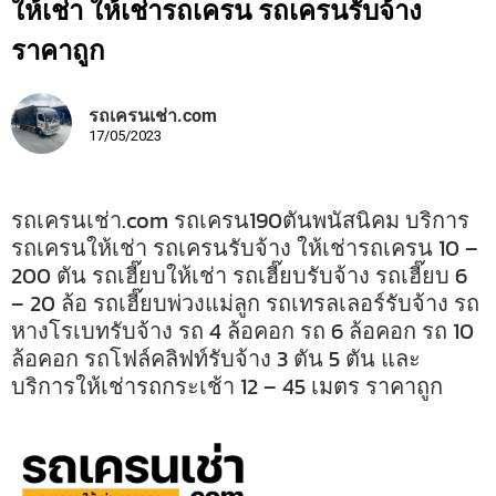
ให้เช่า ให้เช่ารถเครน รถเครนรับจ้าง
ราคาถูก
รถเครนเช่า.com
17/05/2023
รถเครนเช่า.com รถเครน190ตันพนัสนิคม บริการ
รถเครนให้เช่า รถเครนรับจ้าง ให้เช่ารถเครน 10 –
200 ตัน รถเฮี๊ยบให้เช่า รถเฮี๊ยบรับจ้าง รถเฮี๊ยบ 6
– 20 ล้อ รถเฮี๊ยบพ่วงแม่ลูก รถเทรลเลอร์รับจ้าง รถ
หางโรเบทรับจ้าง รถ 4 ล้อคอก รถ 6 ล้อคอก รถ 10
ล้อคอก รถโฟล์คลิฟท์รับจ้าง 3 ตัน 5 ตัน และ
บริการให้เช่ารถกระเช้า 12 – 45 เมตร ราคาถูก