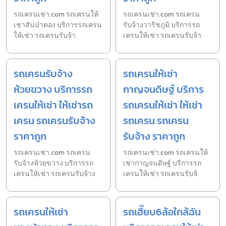
รถเครนเช่า.com รถเครนให้
รถเครนเช่า.com รถเครน
เช่าสันป่าตอง บริการรถเครน
รับจ้างวาริชภูมิ บริการรถ
ให้เช่า รถเครนรับจ้า
เครนให้เช่า รถเครนรับจ้า
รถเครนรับจ้าง
รถเครนให้เช่า
ห้วยขวาง บริการรถ
กาญจนดิษฐ์ บริการ
เครนให้เช่า ให้เช่ารถ
รถเครนให้เช่า ให้เช่า
เครน รถเครนรับจ้าง
รถเครน รถเครน
ราคาถูก
รับจ้าง ราคาถูก
รถเครนเช่า.com รถเครน
รถเครนเช่า.com รถเครนให้
รับจ้างห้วยขวาง บริการรถ
เช่ากาญจนดิษฐ์ บริการรถ
เครนให้เช่า รถเครนรับจ้าง
เครนให้เช่า รถเครนรับจ้
รถเครนให้เช่า
รถเฮี๊ยบ6ล้อใกล้ฉัน