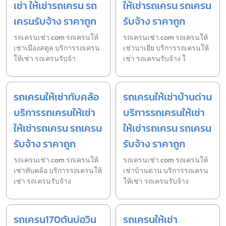
เช่า ให้เช่ารถเครน รถ
ให้เช่ารถเครน รถเครน
เครนรับจ้าง ราคาถูก
รับจ้าง ราคาถูก
รถเครนเช่า.com รถเครนให้
รถเครนเช่า.com รถเครนให้
เช่าเมืองสตูล บริการรถเครน
เช่านาเยีย บริการรถเครนให้
ให้เช่า รถเครนรับจ้า
เช่า รถเครนรับจ้าง ใ
รถเครนให้เช่าทับคล้อ
รถเครนให้เช่าบ้านด่าน
บริการรถเครนให้เช่า
บริการรถเครนให้เช่า
ให้เช่ารถเครน รถเครน
ให้เช่ารถเครน รถเครน
รับจ้าง ราคาถูก
รับจ้าง ราคาถูก
รถเครนเช่า.com รถเครนให้
รถเครนเช่า.com รถเครนให้
เช่าทับคล้อ บริการรถเครนให้
เช่าบ้านด่าน บริการรถเครน
เช่า รถเครนรับจ้าง
ให้เช่า รถเครนรับจ้าง
รถเครน170ตันบ่อวิน
รถเครนให้เช่า