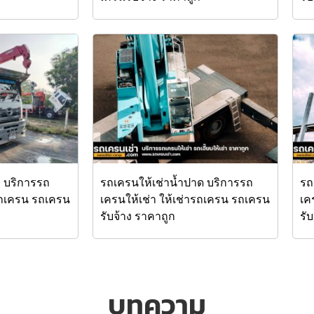
า บริการรถ
รถเครนให้เช่าน้ำปาด บริการรถ
รถ
ารถเครน รถเครน
เครนให้เช่า ให้เช่ารถเครน รถเครน
เค
รับจ้าง ราคาถูก
รั
บทความ