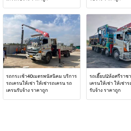
รถกระเช้า40เมตรพนัสนิคม บริการ
รถเฮี๊ยบ12ล้อศรีราช
รถเครนให้เช่า ให้เช่ารถเครน รถ
เครนให้เช่า ให้เช่
เครนรับจ้าง ราคาถูก
รับจ้าง ราคาถูก