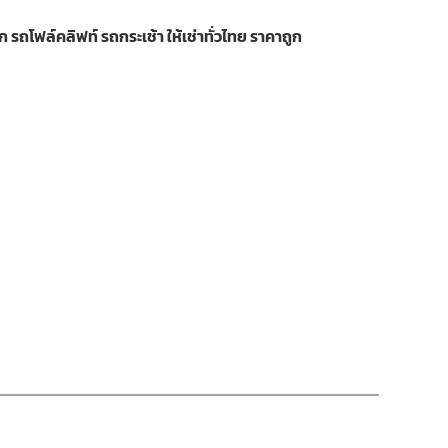
ก รถโฟล์คลิฟท์ รถกระเช้า ให้เช่าทั่วไทย ราคาถูก