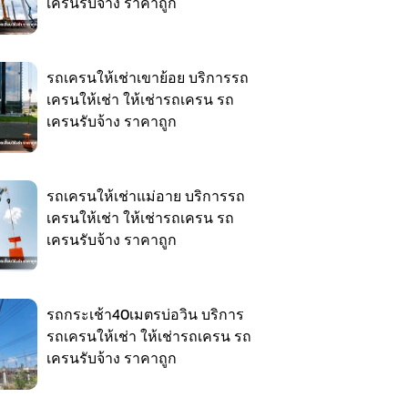
เครนรับจ้าง ราคาถูก
รถเครนให้เช่าเขาย้อย บริการรถ
เครนให้เช่า ให้เช่ารถเครน รถ
เครนรับจ้าง ราคาถูก
รถเครนให้เช่าแม่อาย บริการรถ
เครนให้เช่า ให้เช่ารถเครน รถ
เครนรับจ้าง ราคาถูก
รถกระเช้า40เมตรบ่อวิน บริการ
รถเครนให้เช่า ให้เช่ารถเครน รถ
เครนรับจ้าง ราคาถูก