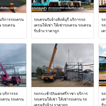
 บริการรถเครน
รถเครนรับจ้างสิงห์บุรี บริการรถ
รถ
รน รถเครน
เครนให้เช่า ให้เช่ารถเครน รถเครน
รถ
รับจ้าง ราคาถูก
เค
ง บริการรถ
รถกระเช้า17เมตรศรีราชา บริการ
รถ
ารถเครน รถเครน
รถเครนให้เช่า ให้เช่ารถเครน รถ
เค
เครนรับจ้าง ราคาถูก
รั