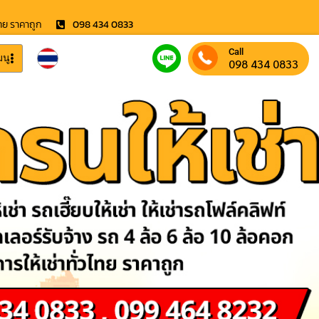
ไทย ราคาถูก
098 434 0833
Call
มนู
098 434 0833