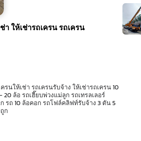
ช่า ให้เช่ารถเครน รถเครน
ครนให้เช่า รถเครนรับจ้าง ให้เช่ารถเครน 10
 – 20 ล้อ รถเฮี๊ยบพ่วงแม่ลูก รถเทรลเลอร์
ก รถ 10 ล้อคอก รถโฟล์คลิฟท์รับจ้าง 3 ตัน 5
ถูก