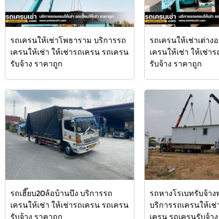
รถเครนให้เช่าโพธาราม บริการรถ
รถเครนให้เช่าเต่าง
เครนให้เช่า ให้เช่ารถเครน รถเครน
เครนให้เช่า ให้เช่
รับจ้าง ราคาถูก
รับจ้าง ราคาถูก
รถเฮี๊ยบ20ล้อบ้านบึง บริการรถ
รถหางโรเบทรับจ้าง
เครนให้เช่า ให้เช่ารถเครน รถเครน
บริการรถเครนให้เช่า
รับจ้าง ราคาถูก
เครน รถเครนรับจ้าง