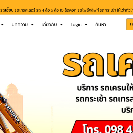
 รถเฮี๊ยบ รถเทรลเลอร์ รถ 4 ล้อ 6 ล้อ 10 ล้อคอก รถโฟล์คลิฟท์ รถกระเช้า ให้เช่าทั่ว
บทความ
เกี่ยวกับ
Login
ค้นหา
เ