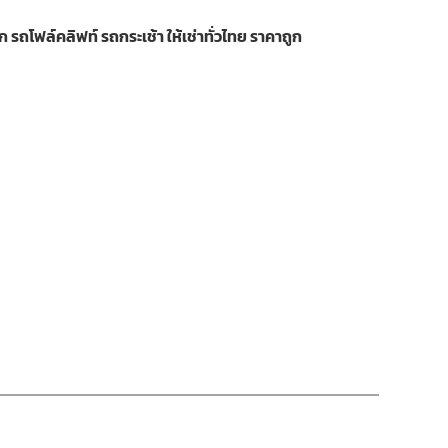
ก รถโฟล์คลิฟท์ รถกระเช้า ให้เช่าทั่วไทย ราคาถูก