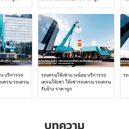
ิง บริการรถ
รถเครนให้เช่าแวงน้อย บริการรถ
รถ
ารถเครน รถเครน
เครนให้เช่า ให้เช่ารถเครน รถเครน
รับจ้าง ราคาถูก
บทความ