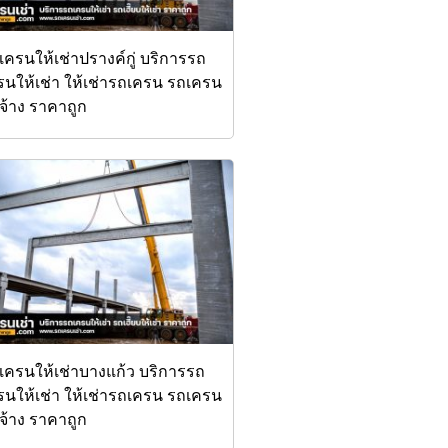
เครนให้เช่าปรางค์กู่ บริการรถ
รนให้เช่า ให้เช่ารถเครน รถเครน
บจ้าง ราคาถูก
เครนให้เช่าบางแก้ว บริการรถ
รนให้เช่า ให้เช่ารถเครน รถเครน
บจ้าง ราคาถูก