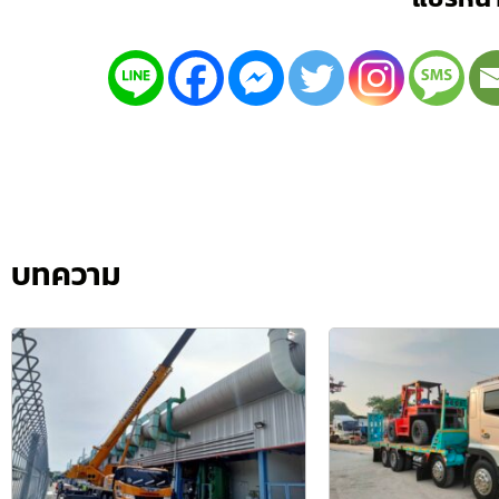
บทความ