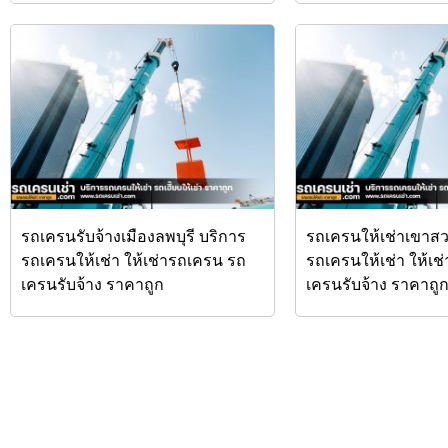
รถเครนรับจ้างเมืองลพบุรี บริการ
รถเครนให้เช่าเขาส
รถเครนให้เช่า ให้เช่ารถเครน รถ
รถเครนให้เช่า ให้เ
เครนรับจ้าง ราคาถูก
เครนรับจ้าง ราคาถู