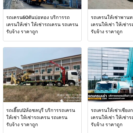
รถเครน60ตันบ่อทอง บริการรถ
รถเครนให้เช่าพานท
เครนให้เช่า ให้เช่ารถเครน รถเครน
เครนให้เช่า ให้เช่
รับจ้าง ราคาถูก
รับจ้าง ราคาถูก
รถเฮี๊ยบ12ล้อชลบุรี บริการรถเครน
รถเครนให้เช่าเชียง
ให้เช่า ให้เช่ารถเครน รถเครน
เครนให้เช่า ให้เช่
รับจ้าง ราคาถูก
รับจ้าง ราคาถูก