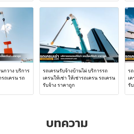
วนกวาง บริการ
รถเครนรับจ้างบ้านไผ่ บริการรถ
รถ
ช่ารถเครน รถ
เครนให้เช่า ให้เช่ารถเครน รถเครน
เค
ก
รับจ้าง ราคาถูก
รั
บทความ