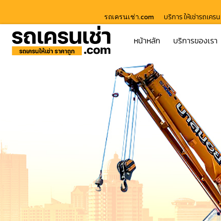
รถเครนเช่า.com
บริการ ให้เช่ารถเครน
หน้าหลัก
บริการของเรา