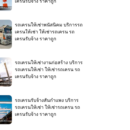
เครนรับจ้าง ราคาถูก
รถเครนให้เช่าพนัสนิคม บริการรถ
เครนให้เช่า ให้เช่ารถเครน รถ
เครนรับจ้าง ราคาถูก
รถเครนให้เช่างานก่อสร้าง บริการ
รถเครนให้เช่า ให้เช่ารถเครน รถ
เครนรับจ้าง ราคาถูก
รถเครนรับจ้างสันกำแพง บริการ
รถเครนให้เช่า ให้เช่ารถเครน รถ
เครนรับจ้าง ราคาถูก