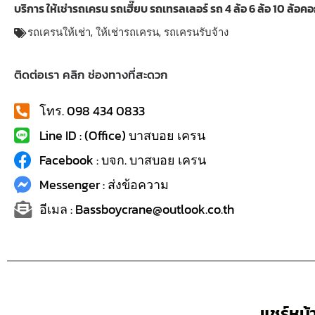
บริการ ให้เช่ารถเครน รถเฮี๊ยบ รถเทรลเลอร์ รถ 4 ล้อ 6 ล้อ 10 ล้อคอ
รถเครนให้เช่า
,
ให้เช่ารถเครน
,
รถเครนรับจ้าง
ติดต่อเรา คลิก ช่องทางที่สะดวก
โทร. 098 434 0833
Line ID : (Office) บาสบอย เครน
Facebook : บจก. บาสบอย เครน
Messenger : ส่งข้อความ
อีเมล : Bassboycrane@outlook.co.th
แชร์หน้า