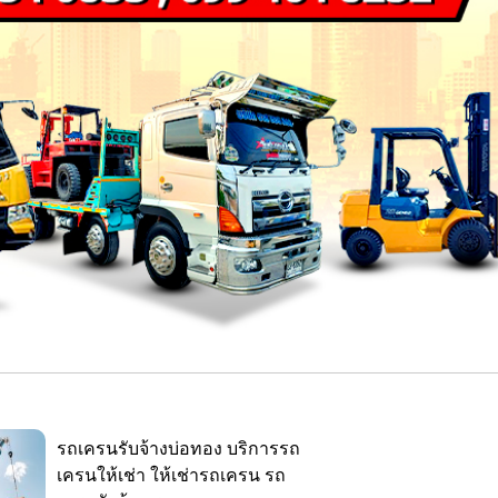
รถเครนรับจ้างบ่อทอง บริการรถ
เครนให้เช่า ให้เช่ารถเครน รถ