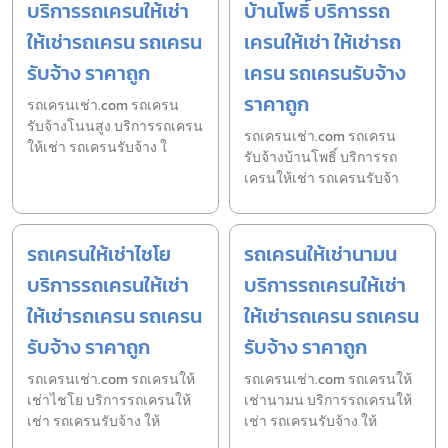
บริการรถเครนให้เช่า
บ้านโพธิ์ บริการรถ
ให้เช่ารถเครน รถเครน
เครนให้เช่า ให้เช่ารถ
รับจ้าง ราคาถูก
เครน รถเครนรับจ้าง
ราคาถูก
รถเครนเช่า.com รถเครน
รับจ้างโนนสูง บริการรถเครน
รถเครนเช่า.com รถเครน
ให้เช่า รถเครนรับจ้าง ใ
รับจ้างบ้านโพธิ์ บริการรถ
เครนให้เช่า รถเครนรับจ้า
รถเครนให้เช่าไชโย
รถเครนให้เช่านามน
บริการรถเครนให้เช่า
บริการรถเครนให้เช่า
ให้เช่ารถเครน รถเครน
ให้เช่ารถเครน รถเครน
รับจ้าง ราคาถูก
รับจ้าง ราคาถูก
รถเครนเช่า.com รถเครนให้
รถเครนเช่า.com รถเครนให้
เช่าไชโย บริการรถเครนให้
เช่านามน บริการรถเครนให้
เช่า รถเครนรับจ้าง ให้
เช่า รถเครนรับจ้าง ให้