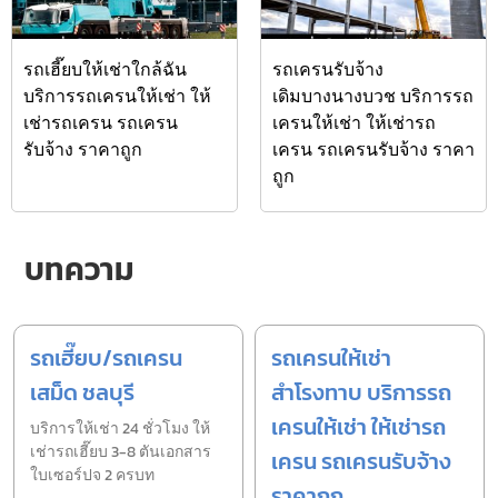
รถเฮี๊ยบให้เช่าใกล้ฉัน
รถเครนรับจ้าง
บริการรถเครนให้เช่า ให้
เดิมบางนางบวช บริการรถ
เช่ารถเครน รถเครน
เครนให้เช่า ให้เช่ารถ
รับจ้าง ราคาถูก
เครน รถเครนรับจ้าง ราคา
ถูก
บทความ
รถเฮี๊ยบ/รถเครน
รถเครนให้เช่า
เสม็ด ชลบุรี
สำโรงทาบ บริการรถ
เครนให้เช่า ให้เช่ารถ
บริการให้เช่า 24 ชั่วโมง ให้
เช่ารถเฮี๊ยบ 3-8 ตันเอกสาร
เครน รถเครนรับจ้าง
ใบเซอร์ปจ 2 ครบท
ราคาถูก