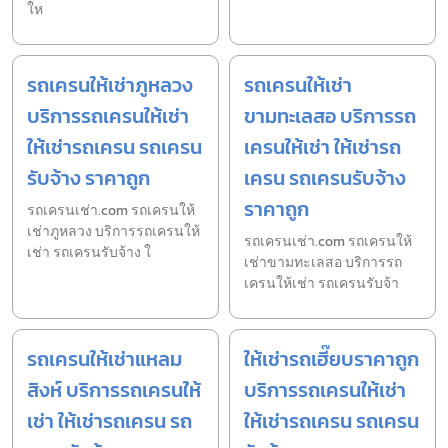
ให
รถเครนให้เช่าภูหลวง
รถเครนให้เช่า
บริการรถเครนให้เช่า
ขามทะเลสอ บริการรถ
ให้เช่ารถเครน รถเครน
เครนให้เช่า ให้เช่ารถ
รับจ้าง ราคาถูก
เครน รถเครนรับจ้าง
ราคาถูก
รถเครนเช่า.com รถเครนให้
เช่าภูหลวง บริการรถเครนให้
รถเครนเช่า.com รถเครนให้
เช่า รถเครนรับจ้าง ใ
เช่าขามทะเลสอ บริการรถ
เครนให้เช่า รถเครนรับจ้า
รถเครนให้เช่าแหลม
ให้เช่ารถเฮี๊ยบราคาถูก
สิงห์ บริการรถเครนให้
บริการรถเครนให้เช่า
เช่า ให้เช่ารถเครน รถ
ให้เช่ารถเครน รถเครน