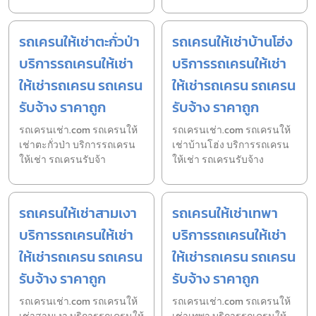
รถเครนให้เช่าตะกั่วป่า
รถเครนให้เช่าบ้านโฮ่ง
บริการรถเครนให้เช่า
บริการรถเครนให้เช่า
ให้เช่ารถเครน รถเครน
ให้เช่ารถเครน รถเครน
รับจ้าง ราคาถูก
รับจ้าง ราคาถูก
รถเครนเช่า.com รถเครนให้
รถเครนเช่า.com รถเครนให้
เช่าตะกั่วป่า บริการรถเครน
เช่าบ้านโฮ่ง บริการรถเครน
ให้เช่า รถเครนรับจ้า
ให้เช่า รถเครนรับจ้าง
รถเครนให้เช่าสามเงา
รถเครนให้เช่าเทพา
บริการรถเครนให้เช่า
บริการรถเครนให้เช่า
ให้เช่ารถเครน รถเครน
ให้เช่ารถเครน รถเครน
รับจ้าง ราคาถูก
รับจ้าง ราคาถูก
รถเครนเช่า.com รถเครนให้
รถเครนเช่า.com รถเครนให้