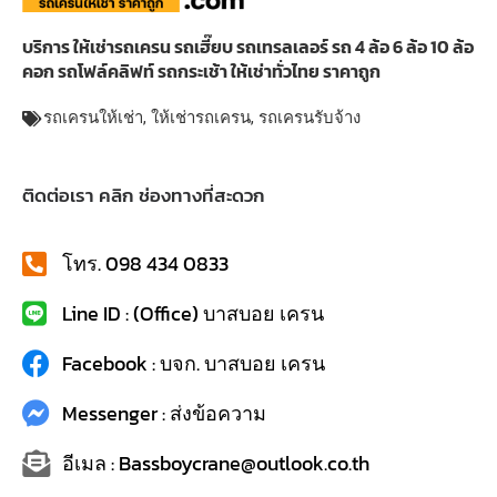
บริการ ให้เช่ารถเครน รถเฮี๊ยบ รถเทรลเลอร์ รถ 4 ล้อ 6 ล้อ 10 ล้อ
คอก รถโฟล์คลิฟท์ รถกระเช้า ให้เช่าทั่วไทย ราคาถูก
รถเครนให้เช่า
,
ให้เช่ารถเครน
,
รถเครนรับจ้าง
ติดต่อเรา คลิก ช่องทางที่สะดวก
โทร. 098 434 0833
Line ID : (Office) บาสบอย เครน
Facebook : บจก. บาสบอย เครน
Messenger : ส่งข้อความ
อีเมล : Bassboycrane@outlook.co.th