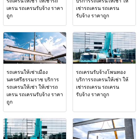
รถเครนให้เช่า ให้เช่ารถ
บริการรถเครนให้เช่า ให้
เครน รถเครนรับจ้าง ราคา
เช่ารถเครน รถเครน
ถูก
รับจ้าง ราคาถูก
รถเครนให้เช่าเมือง
รถเครนรับจ้างโพนทอง
นครศรีธรรมราช บริการ
บริการรถเครนให้เช่า ให้
รถเครนให้เช่า ให้เช่ารถ
เช่ารถเครน รถเครน
เครน รถเครนรับจ้าง ราคา
รับจ้าง ราคาถูก
ถูก