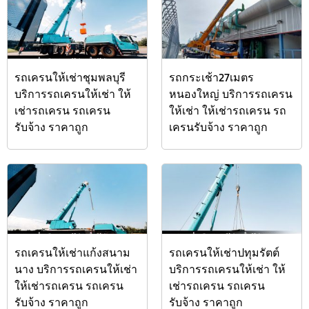
รถเครนให้เช่าชุมพลบุรี
รถกระเช้า27เมตร
บริการรถเครนให้เช่า ให้
หนองใหญ่ บริการรถเครน
เช่ารถเครน รถเครน
ให้เช่า ให้เช่ารถเครน รถ
รับจ้าง ราคาถูก
เครนรับจ้าง ราคาถูก
รถเครนให้เช่าแก้งสนาม
รถเครนให้เช่าปทุมรัตต์
นาง บริการรถเครนให้เช่า
บริการรถเครนให้เช่า ให้
ให้เช่ารถเครน รถเครน
เช่ารถเครน รถเครน
รับจ้าง ราคาถูก
รับจ้าง ราคาถูก