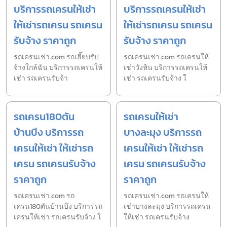
บริการรถเครนให้เช่า
บริการรถเครนให้เช่า
ให้เช่ารถเครน รถเครน
ให้เช่ารถเครน รถเครน
รับจ้าง ราคาถูก
รับจ้าง ราคาถูก
รถเครนเช่า.com รถเฮี๊ยบรับ
รถเครนเช่า.com รถเครนให้
จ้างใกล้ฉัน บริการรถเครนให้
เช่าวังหิน บริการรถเครนให้
เช่า รถเครนรับจ้า
เช่า รถเครนรับจ้าง ใ
รถเครน180ตัน
รถเครนให้เช่า
บ้านบึง บริการรถ
บางละมุง บริการรถ
เครนให้เช่า ให้เช่ารถ
เครนให้เช่า ให้เช่ารถ
เครน รถเครนรับจ้าง
เครน รถเครนรับจ้าง
ราคาถูก
ราคาถูก
รถเครนเช่า.com รถ
รถเครนเช่า.com รถเครนให้
เครน180ตันบ้านบึง บริการรถ
เช่าบางละมุง บริการรถเครน
เครนให้เช่า รถเครนรับจ้าง ใ
ให้เช่า รถเครนรับจ้าง