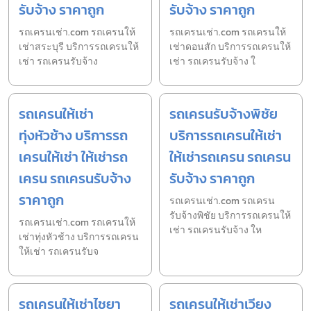
รับจ้าง ราคาถูก
รับจ้าง ราคาถูก
รถเครนเช่า.com รถเครนให้
รถเครนเช่า.com รถเครนให้
เช่าสระบุรี บริการรถเครนให้
เช่าดอนสัก บริการรถเครนให้
เช่า รถเครนรับจ้าง
เช่า รถเครนรับจ้าง ใ
รถเครนให้เช่า
รถเครนรับจ้างพิชัย
ทุ่งหัวช้าง บริการรถ
บริการรถเครนให้เช่า
เครนให้เช่า ให้เช่ารถ
ให้เช่ารถเครน รถเครน
เครน รถเครนรับจ้าง
รับจ้าง ราคาถูก
ราคาถูก
รถเครนเช่า.com รถเครน
รับจ้างพิชัย บริการรถเครนให้
รถเครนเช่า.com รถเครนให้
เช่า รถเครนรับจ้าง ให
เช่าทุ่งหัวช้าง บริการรถเครน
ให้เช่า รถเครนรับจ
รถเครนให้เช่าไชยา
รถเครนให้เช่าเวียง