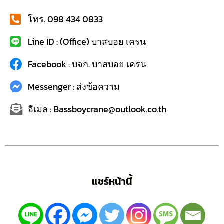
โทร. 098 434 0833
Line ID : (Office) บาสบอย เครน
Facebook : บจก. บาสบอย เครน
Messenger : ส่งข้อความ
อีเมล : Bassboycrane@outlook.co.th
แชร์หน้านี้