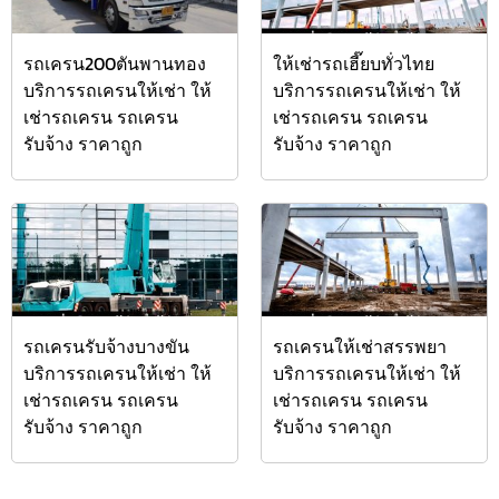
รถเครน200ตันพานทอง
ให้เช่ารถเฮี๊ยบทั่วไทย
บริการรถเครนให้เช่า ให้
บริการรถเครนให้เช่า ให้
เช่ารถเครน รถเครน
เช่ารถเครน รถเครน
รับจ้าง ราคาถูก
รับจ้าง ราคาถูก
รถเครนรับจ้างบางขัน
รถเครนให้เช่าสรรพยา
บริการรถเครนให้เช่า ให้
บริการรถเครนให้เช่า ให้
เช่ารถเครน รถเครน
เช่ารถเครน รถเครน
รับจ้าง ราคาถูก
รับจ้าง ราคาถูก