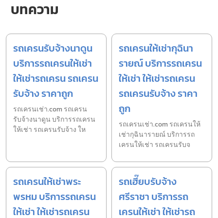
บทความ
รถเครนรับจ้างนาดูน
รถเครนให้เช่ากุฉินา
บริการรถเครนให้เช่า
รายณ์ บริการรถเครน
ให้เช่ารถเครน รถเครน
ให้เช่า ให้เช่ารถเครน
รับจ้าง ราคาถูก
รถเครนรับจ้าง ราคา
ถูก
รถเครนเช่า.com รถเครน
รับจ้างนาดูน บริการรถเครน
รถเครนเช่า.com รถเครนให้
ให้เช่า รถเครนรับจ้าง ให
เช่ากุฉินารายณ์ บริการรถ
เครนให้เช่า รถเครนรับจ
รถเครนให้เช่าพระ
รถเฮี๊ยบรับจ้าง
พรหม บริการรถเครน
ศรีราชา บริการรถ
ให้เช่า ให้เช่ารถเครน
เครนให้เช่า ให้เช่ารถ