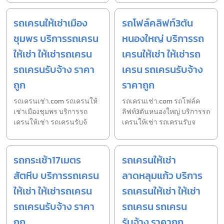
รถเครนให้เช่าเมือง
รถโฟล์คลิฟท์3ตัน
ชุมพร บริการรถเครน
หนองใหญ่ บริการรถ
ให้เช่า ให้เช่ารถเครน
เครนให้เช่า ให้เช่ารถ
รถเครนรับจ้าง ราคา
เครน รถเครนรับจ้าง
ถูก
ราคาถูก
รถเครนเช่า.com รถเครนให้
รถเครนเช่า.com รถโฟล์ค
เช่าเมืองชุมพร บริการรถ
ลิฟท์3ตันหนองใหญ่ บริการรถ
เครนให้เช่า รถเครนรับจ้
เครนให้เช่า รถเครนรับจ
รถกระเช้า17เมตร
รถเครนให้เช่า
สัตหีบ บริการรถเครน
ลาดหลุมแก้ว บริการ
ให้เช่า ให้เช่ารถเครน
รถเครนให้เช่า ให้เช่า
รถเครนรับจ้าง ราคา
รถเครน รถเครน
ถูก
รับจ้าง ราคาถูก