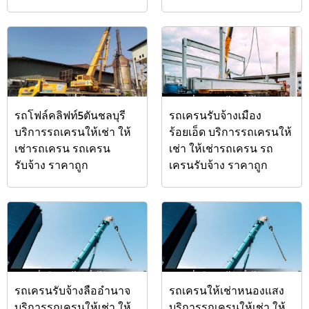
รถโฟล์คลิฟท์5ตันชลบุรี
รถเครนรับจ้างเมือง
บริการรถเครนให้เช่า ให้
ร้อยเอ็ด บริการรถเครนให้
เช่ารถเครน รถเครน
เช่า ให้เช่ารถเครน รถ
รับจ้าง ราคาถูก
เครนรับจ้าง ราคาถูก
รถเครนรับจ้างลืออำนาจ
รถเครนให้เช่าหนองแสง
บริการรถเครนให้เช่า ให้
บริการรถเครนให้เช่า ให้