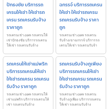
ปักธงชัย บริการรถ
ฉกรรจ์ บริการรถเครน
เครนให้เช่า ให้เช่ารถ
ให้เช่า ให้เช่ารถเครน
เครน รถเครนรับจ้าง
รถเครนรับจ้าง ราคา
ราคาถูก
ถูก
รถเครนเช่า.com รถเครนให้
รถเครนเช่า.com รถเครน
เช่าปักธงชัย บริการรถเครน
รับจ้างเขาฉกรรจ์ บริการรถ
ให้เช่า รถเครนรับจ้าง
เครนให้เช่า รถเครนรับจ้า
รถเครนให้เช่าแม่พริก
รถเครนรับจ้างภูเพียง
บริการรถเครนให้เช่า
บริการรถเครนให้เช่า
ให้เช่ารถเครน รถเครน
ให้เช่ารถเครน รถเครน
รับจ้าง ราคาถูก
รับจ้าง ราคาถูก
รถเครนเช่า.com รถเครนให้
รถเครนเช่า.com รถเครน
เช่าแม่พริก บริการรถเครนให้
รับจ้างภูเพียง บริการรถเครน
เช่า รถเครนรับจ้าง
ให้เช่า รถเครนรับจ้าง