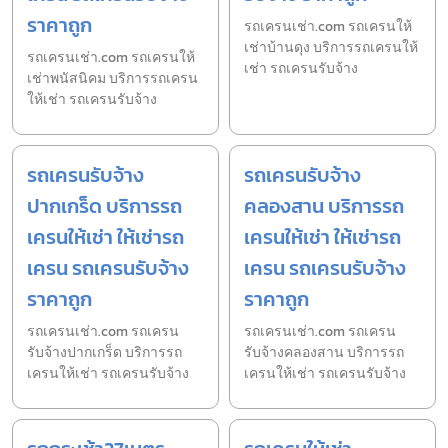
ราคาถูก
รถเครนเช่า.com รถเครนให้
เช่าบ้านดุง บริการรถเครนให้
รถเครนเช่า.com รถเครนให้
เช่า รถเครนรับจ้าง
เช่าพนัสนิคม บริการรถเครน
ให้เช่า รถเครนรับจ้าง
รถเครนรับจ้าง
รถเครนรับจ้าง
ปากเกร็ด บริการรถ
คลองสาน บริการรถ
เครนให้เช่า ให้เช่ารถ
เครนให้เช่า ให้เช่ารถ
เครน รถเครนรับจ้าง
เครน รถเครนรับจ้าง
ราคาถูก
ราคาถูก
รถเครนเช่า.com รถเครน
รถเครนเช่า.com รถเครน
รับจ้างปากเกร็ด บริการรถ
รับจ้างคลองสาน บริการรถ
เครนให้เช่า รถเครนรับจ้าง
เครนให้เช่า รถเครนรับจ้าง