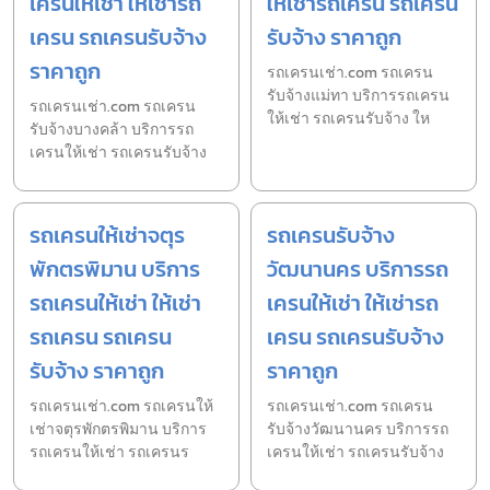
เครนให้เช่า ให้เช่ารถ
ให้เช่ารถเครน รถเครน
เครน รถเครนรับจ้าง
รับจ้าง ราคาถูก
ราคาถูก
รถเครนเช่า.com รถเครน
รับจ้างแม่ทา บริการรถเครน
รถเครนเช่า.com รถเครน
ให้เช่า รถเครนรับจ้าง ให
รับจ้างบางคล้า บริการรถ
เครนให้เช่า รถเครนรับจ้าง
รถเครนให้เช่าจตุร
รถเครนรับจ้าง
พักตรพิมาน บริการ
วัฒนานคร บริการรถ
รถเครนให้เช่า ให้เช่า
เครนให้เช่า ให้เช่ารถ
รถเครน รถเครน
เครน รถเครนรับจ้าง
รับจ้าง ราคาถูก
ราคาถูก
รถเครนเช่า.com รถเครนให้
รถเครนเช่า.com รถเครน
เช่าจตุรพักตรพิมาน บริการ
รับจ้างวัฒนานคร บริการรถ
รถเครนให้เช่า รถเครนร
เครนให้เช่า รถเครนรับจ้าง