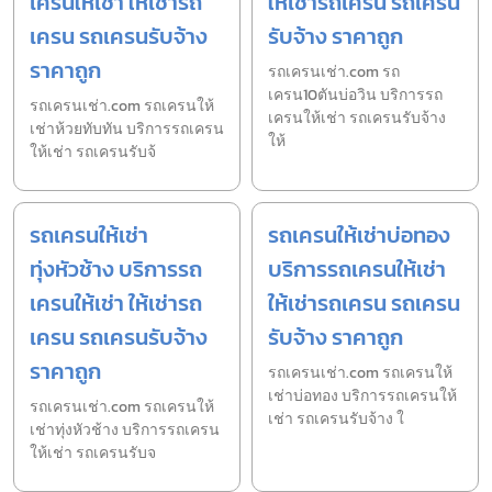
เครนให้เช่า ให้เช่ารถ
ให้เช่ารถเครน รถเครน
เครน รถเครนรับจ้าง
รับจ้าง ราคาถูก
ราคาถูก
รถเครนเช่า.com รถ
เครน10ตันบ่อวิน บริการรถ
รถเครนเช่า.com รถเครนให้
เครนให้เช่า รถเครนรับจ้าง
เช่าห้วยทับทัน บริการรถเครน
ให้
ให้เช่า รถเครนรับจ้
รถเครนให้เช่า
รถเครนให้เช่าบ่อทอง
ทุ่งหัวช้าง บริการรถ
บริการรถเครนให้เช่า
เครนให้เช่า ให้เช่ารถ
ให้เช่ารถเครน รถเครน
เครน รถเครนรับจ้าง
รับจ้าง ราคาถูก
ราคาถูก
รถเครนเช่า.com รถเครนให้
เช่าบ่อทอง บริการรถเครนให้
รถเครนเช่า.com รถเครนให้
เช่า รถเครนรับจ้าง ใ
เช่าทุ่งหัวช้าง บริการรถเครน
ให้เช่า รถเครนรับจ