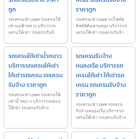
ถูก
ราคาถูก
รถเครนเช่า.com รถเครนให้
รถเครนเช่า.com รถโฟล์ค
เช่าแม่ฟ้าหลวง บริการรถ
ลิฟท์3ตันพานทอง บริการรถ
เครนให้เช่า รถเครนรับจ้
เครนให้เช่า รถเครนรับจ้า
รถเครนให้เช่าน้ำหนาว
รถเครนรับจ้าง
บริการรถเครนให้เช่า
หนองเรือ บริการรถ
ให้เช่ารถเครน รถเครน
เครนให้เช่า ให้เช่ารถ
รับจ้าง ราคาถูก
เครน รถเครนรับจ้าง
ราคาถูก
รถเครนเช่า.com รถเครนให้
เช่าน้ำหนาว บริการรถเครน
รถเครนเช่า.com รถเครน
ให้เช่า รถเครนรับจ้าง
รับจ้างหนองเรือ บริการรถ
เครนให้เช่า รถเครนรับจ้าง