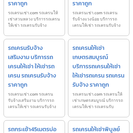
ราคาถูก
ราคาถูก
รถเครนเช่า.com รถเครนให้
รถเครนเช่า.com รถเครน
เช่าสวนหลวง บริการรถเครน
รับจ้างแวงน้อย บริการรถ
ให้เช่า รถเครนรับจ้าง
เครนให้เช่า รถเครนรับจ้าง
รถเครนรับจ้าง
รถเครนให้เช่า
เสริมงาม บริการรถ
เกษตรสมบูรณ์
เครนให้เช่า ให้เช่ารถ
บริการรถเครนให้เช่า
เครน รถเครนรับจ้าง
ให้เช่ารถเครน รถเครน
ราคาถูก
รับจ้าง ราคาถูก
รถเครนเช่า.com รถเครน
รถเครนเช่า.com รถเครนให้
รับจ้างเสริมงาม บริการรถ
เช่าเกษตรสมบูรณ์ บริการรถ
เครนให้เช่า รถเครนรับจ้าง
เครนให้เช่า รถเครนรับ
รถกระเช้า45เมตรบ่อ
รถเครนให้เช่าพิบูลย์