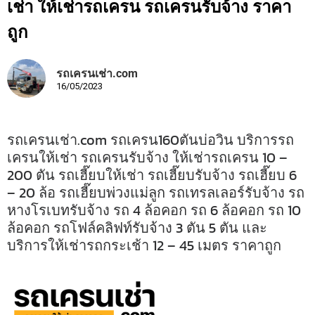
เช่า ให้เช่ารถเครน รถเครนรับจ้าง ราคา
ถูก
รถเครนเช่า.com
16/05/2023
รถเครนเช่า.com รถเครน160ตันบ่อวิน บริการรถ
เครนให้เช่า รถเครนรับจ้าง ให้เช่ารถเครน 10 –
200 ตัน รถเฮี๊ยบให้เช่า รถเฮี๊ยบรับจ้าง รถเฮี๊ยบ 6
– 20 ล้อ รถเฮี๊ยบพ่วงแม่ลูก รถเทรลเลอร์รับจ้าง รถ
หางโรเบทรับจ้าง รถ 4 ล้อคอก รถ 6 ล้อคอก รถ 10
ล้อคอก รถโฟล์คลิฟท์รับจ้าง 3 ตัน 5 ตัน และ
บริการให้เช่ารถกระเช้า 12 – 45 เมตร ราคาถูก