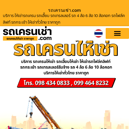
รถเครนเช่า.com
บริการ ให้เช่ารถเครน รถเฮี๊ยบ รถเทรลเลอร์ รถ 4 ล้อ 6 ล้อ 10 ล้อคอก รถโฟล์ค
ลิฟท์ รถกระเช้า ให้เช่าทั่วไทย ราคาถูก