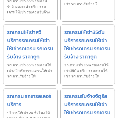
รถเครนเช่า.com รถเครน
เช่า รถเครนรับจ้าง ใ
รับจ้างดอยเต่า บริการรถ
เครนให้เช่า รถเครนรับจ้าง
รถเครนให้เช่าสวี
รถเครนให้เช่า35ตัน
บริการรถเครนให้เช่า
บริการรถเครนให้เช่า
ให้เช่ารถเครน รถเครน
ให้เช่ารถเครน รถเครน
รับจ้าง ราคาถูก
รับจ้าง ราคาถูก
รถเครนเช่า.com รถเครนให้
รถเครนเช่า.com รถเครนให้
เช่าสวี บริการรถเครนให้เช่า
เช่า35ตัน บริการรถเครนให้
รถเครนรับจ้าง ให้เ
เช่า รถเครนรับจ้าง ให
รถเครน รถเทรลเลอร์
รถเครนรับจ้างจัตุรัส
บริการ
บริการรถเครนให้เช่า
ให้เช่ารถเครน รถเครน
บริการให้เช่า 24 ชั่วโมง ให้