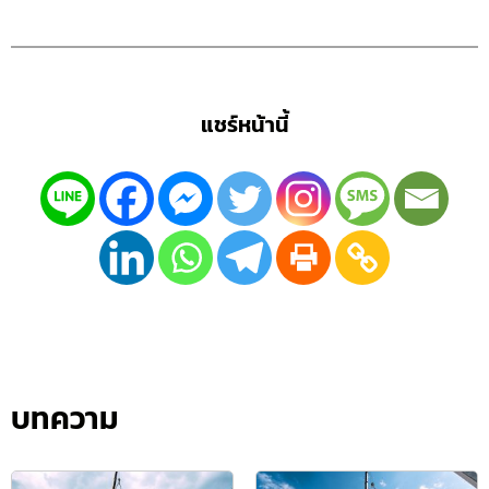
แชร์หน้านี้
บทความ