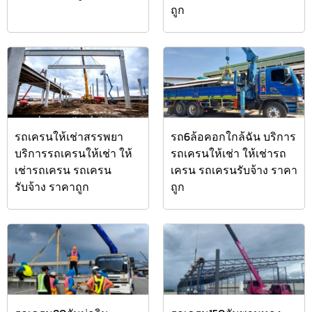
ถูก
รถเครนให้เช่าสรรพยา
รถ6ล้อคอกใกล้ฉัน บริการ
บริการรถเครนให้เช่า ให้
รถเครนให้เช่า ให้เช่ารถ
เช่ารถเครน รถเครน
เครน รถเครนรับจ้าง ราคา
รับจ้าง ราคาถูก
ถูก