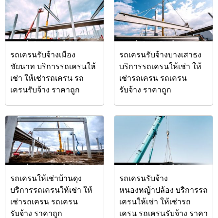
รถเครนรับจ้างเมือง
รถเครนรับจ้างบางเสาธง
ชัยนาท บริการรถเครนให้
บริการรถเครนให้เช่า ให้
เช่า ให้เช่ารถเครน รถ
เช่ารถเครน รถเครน
เครนรับจ้าง ราคาถูก
รับจ้าง ราคาถูก
รถเครนให้เช่าบ้านดุง
รถเครนรับจ้าง
บริการรถเครนให้เช่า ให้
หนองหญ้าปล้อง บริการรถ
เช่ารถเครน รถเครน
เครนให้เช่า ให้เช่ารถ
รับจ้าง ราคาถูก
เครน รถเครนรับจ้าง ราคา