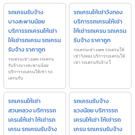
รถเครนรับจ้าง
รถเครนให้เช่าวังทอง
บางสะพานน้อย
บริการรถเครนให้เช่า
บริการรถเครนให้เช่า
ให้เช่ารถเครน รถเครน
ให้เช่ารถเครน รถเครน
รับจ้าง ราคาถูก
รับจ้าง ราคาถูก
รถเครนเช่า.com รถเครนให้
เช่าวังทอง บริการรถเครนให้
รถเครนเช่า.com รถเครน
เช่า รถเครนรับจ้าง ใ
รับจ้างบางสะพานน้อย
บริการรถเครนให้เช่า รถ
เครนรับ
รถเครนให้เช่า
รถเครนรับจ้าง
สวนหลวง บริการรถ
แวงน้อย บริการรถ
เครนให้เช่า ให้เช่ารถ
เครนให้เช่า ให้เช่ารถ
เครน รถเครนรับจ้าง
เครน รถเครนรับจ้าง