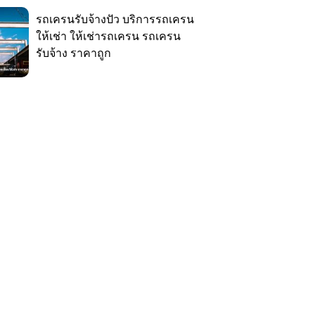
รถเครนรับจ้างปัว บริการรถเครน
ให้เช่า ให้เช่ารถเครน รถเครน
รับจ้าง ราคาถูก