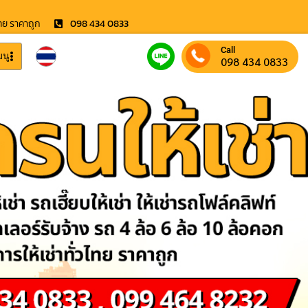
ไทย ราคาถูก
098 434 0833
Call
มนู
098 434 0833