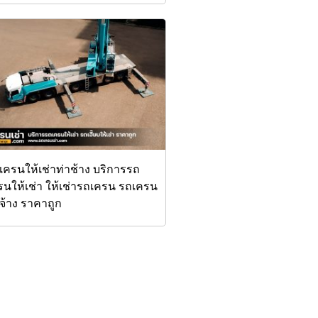
เครนให้เช่าท่าช้าง บริการรถ
รนให้เช่า ให้เช่ารถเครน รถเครน
บจ้าง ราคาถูก