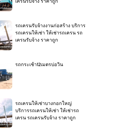
เครนรับจ้าง ราคาถูก
รถเครนรับจ้างงานก่อสร้าง บริการ
รถเครนให้เช่า ให้เช่ารถเครน รถ
เครนรับจ้าง ราคาถูก
รถกระเช้า12เมตรบ่อวิน
รถเครนให้เช่าบางกอกใหญ่
บริการรถเครนให้เช่า ให้เช่ารถ
เครน รถเครนรับจ้าง ราคาถูก