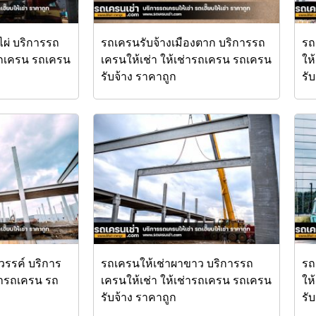
ผ่ บริการรถ
รถเครนรับจ้างเมืองตาก บริการรถ
รถ
ารถเครน รถเครน
เครนให้เช่า ให้เช่ารถเครน รถเครน
ให
รับจ้าง ราคาถูก
รั
วรรค์ บริการ
รถเครนให้เช่าผาขาว บริการรถ
รถ
ช่ารถเครน รถ
เครนให้เช่า ให้เช่ารถเครน รถเครน
ให
ก
รับจ้าง ราคาถูก
รั