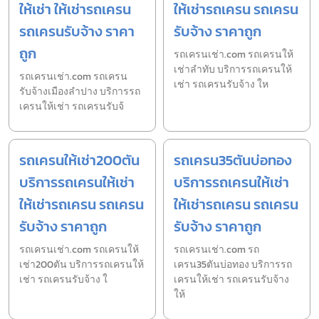
ให้เช่า ให้เช่ารถเครน
ให้เช่ารถเครน รถเครน
รถเครนรับจ้าง ราคา
รับจ้าง ราคาถูก
ถูก
รถเครนเช่า.com รถเครนให้
เช่าลำทับ บริการรถเครนให้
รถเครนเช่า.com รถเครน
เช่า รถเครนรับจ้าง ให
รับจ้างเมืองลำปาง บริการรถ
เครนให้เช่า รถเครนรับจ้
รถเครนให้เช่า200ตัน
รถเครน35ตันบ่อทอง
บริการรถเครนให้เช่า
บริการรถเครนให้เช่า
ให้เช่ารถเครน รถเครน
ให้เช่ารถเครน รถเครน
รับจ้าง ราคาถูก
รับจ้าง ราคาถูก
รถเครนเช่า.com รถเครนให้
รถเครนเช่า.com รถ
เช่า200ตัน บริการรถเครนให้
เครน35ตันบ่อทอง บริการรถ
เช่า รถเครนรับจ้าง ใ
เครนให้เช่า รถเครนรับจ้าง
ให้