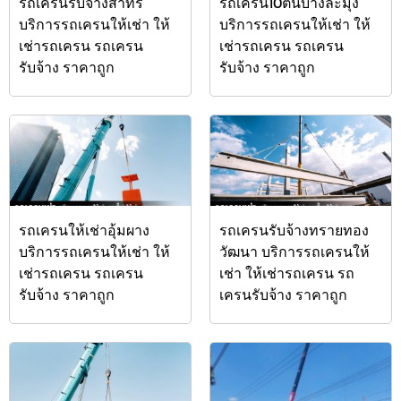
รถเครนรับจ้างสาทร
รถเครน10ตันบางละมุง
บริการรถเครนให้เช่า ให้
บริการรถเครนให้เช่า ให้
เช่ารถเครน รถเครน
เช่ารถเครน รถเครน
รับจ้าง ราคาถูก
รับจ้าง ราคาถูก
รถเครนให้เช่าอุ้มผาง
รถเครนรับจ้างทรายทอง
บริการรถเครนให้เช่า ให้
วัฒนา บริการรถเครนให้
เช่ารถเครน รถเครน
เช่า ให้เช่ารถเครน รถ
รับจ้าง ราคาถูก
เครนรับจ้าง ราคาถูก