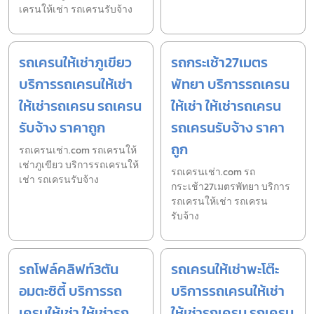
เครนให้เช่า รถเครนรับจ้าง
รถเครนให้เช่าภูเขียว
รถกระเช้า27เมตร
บริการรถเครนให้เช่า
พัทยา บริการรถเครน
ให้เช่ารถเครน รถเครน
ให้เช่า ให้เช่ารถเครน
รับจ้าง ราคาถูก
รถเครนรับจ้าง ราคา
ถูก
รถเครนเช่า.com รถเครนให้
เช่าภูเขียว บริการรถเครนให้
รถเครนเช่า.com รถ
เช่า รถเครนรับจ้าง
กระเช้า27เมตรพัทยา บริการ
รถเครนให้เช่า รถเครน
รับจ้าง
รถโฟล์คลิฟท์3ตัน
รถเครนให้เช่าพะโต๊ะ
อมตะซิตี้ บริการรถ
บริการรถเครนให้เช่า
เครนให้เช่า ให้เช่ารถ
ให้เช่ารถเครน รถเครน