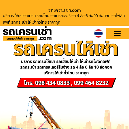
รถเครนเช่า.com
บริการ ให้เช่ารถเครน รถเฮี๊ยบ รถเทรลเลอร์ รถ 4 ล้อ 6 ล้อ 10 ล้อคอก รถโฟล์ค
ลิฟท์ รถกระเช้า ให้เช่าทั่วไทย ราคาถูก