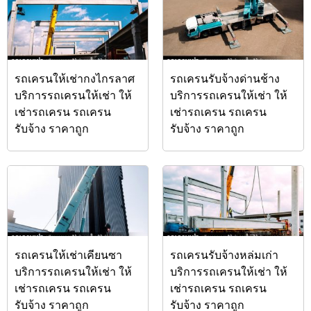
รถเครนให้เช่ากงไกรลาศ
รถเครนรับจ้างด่านช้าง
บริการรถเครนให้เช่า ให้
บริการรถเครนให้เช่า ให้
เช่ารถเครน รถเครน
เช่ารถเครน รถเครน
รับจ้าง ราคาถูก
รับจ้าง ราคาถูก
รถเครนให้เช่าเคียนซา
รถเครนรับจ้างหล่มเก่า
บริการรถเครนให้เช่า ให้
บริการรถเครนให้เช่า ให้
เช่ารถเครน รถเครน
เช่ารถเครน รถเครน
รับจ้าง ราคาถูก
รับจ้าง ราคาถูก