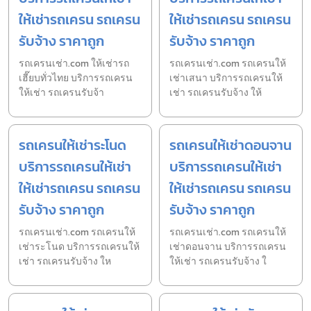
ให้เช่ารถเครน รถเครน
ให้เช่ารถเครน รถเครน
รับจ้าง ราคาถูก
รับจ้าง ราคาถูก
รถเครนเช่า.com ให้เช่ารถ
รถเครนเช่า.com รถเครนให้
เฮี๊ยบทั่วไทย บริการรถเครน
เช่าเสนา บริการรถเครนให้
ให้เช่า รถเครนรับจ้า
เช่า รถเครนรับจ้าง ให้
รถเครนให้เช่าระโนด
รถเครนให้เช่าดอนจาน
บริการรถเครนให้เช่า
บริการรถเครนให้เช่า
ให้เช่ารถเครน รถเครน
ให้เช่ารถเครน รถเครน
รับจ้าง ราคาถูก
รับจ้าง ราคาถูก
รถเครนเช่า.com รถเครนให้
รถเครนเช่า.com รถเครนให้
เช่าระโนด บริการรถเครนให้
เช่าดอนจาน บริการรถเครน
เช่า รถเครนรับจ้าง ให
ให้เช่า รถเครนรับจ้าง ใ