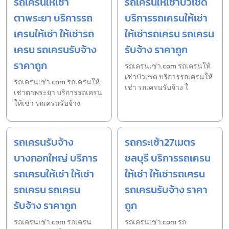
รถเครนให้เช่า
รถเครนให้เช่าบัวเชด
ตาพระยา บริการรถ
บริการรถเครนให้เช่า
เครนให้เช่า ให้เช่ารถ
ให้เช่ารถเครน รถเครน
เครน รถเครนรับจ้าง
รับจ้าง ราคาถูก
ราคาถูก
รถเครนเช่า.com รถเครนให้
เช่าบัวเชด บริการรถเครนให้
รถเครนเช่า.com รถเครนให้
เช่า รถเครนรับจ้าง ใ
เช่าตาพระยา บริการรถเครน
ให้เช่า รถเครนรับจ้าง
รถเครนรับจ้าง
รถกระเช้า27เมตร
บางกอกใหญ่ บริการ
ชลบุรี บริการรถเครน
รถเครนให้เช่า ให้เช่า
ให้เช่า ให้เช่ารถเครน
รถเครน รถเครน
รถเครนรับจ้าง ราคา
รับจ้าง ราคาถูก
ถูก
รถเครนเช่า.com รถเครน
รถเครนเช่า.com รถ