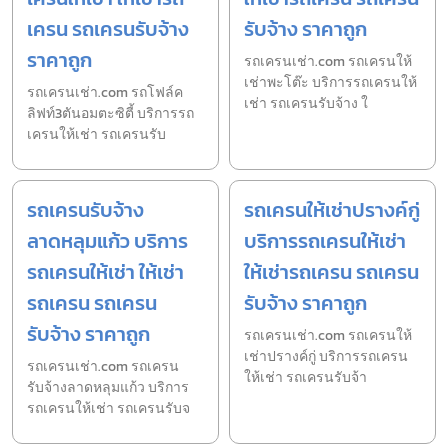
เครน รถเครนรับจ้าง
รับจ้าง ราคาถูก
ราคาถูก
รถเครนเช่า.com รถเครนให้
เช่าพะโต๊ะ บริการรถเครนให้
รถเครนเช่า.com รถโฟล์ค
เช่า รถเครนรับจ้าง ใ
ลิฟท์3ตันอมตะซิตี้ บริการรถ
เครนให้เช่า รถเครนรับ
รถเครนรับจ้าง
รถเครนให้เช่าปรางค์กู่
ลาดหลุมแก้ว บริการ
บริการรถเครนให้เช่า
รถเครนให้เช่า ให้เช่า
ให้เช่ารถเครน รถเครน
รถเครน รถเครน
รับจ้าง ราคาถูก
รับจ้าง ราคาถูก
รถเครนเช่า.com รถเครนให้
เช่าปรางค์กู่ บริการรถเครน
รถเครนเช่า.com รถเครน
ให้เช่า รถเครนรับจ้า
รับจ้างลาดหลุมแก้ว บริการ
รถเครนให้เช่า รถเครนรับจ