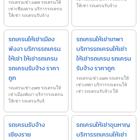
รถเครนเช่า.com รถเครนให้
ให้เช่า รถเครนรับจ้าง
เช่าเชียงคาน บริการรถเครน
ให้เช่า รถเครนรับจ้าง
รถเครนให้เช่าเมือง
รถเครนให้เช่าเทพา
พังงา บริการรถเครน
บริการรถเครนให้เช่า
ให้เช่า ให้เช่ารถเครน
ให้เช่ารถเครน รถเครน
รถเครนรับจ้าง ราคา
รับจ้าง ราคาถูก
ถูก
รถเครนเช่า.com รถเครนให้
เช่าเทพา บริการรถเครนให้
รถเครนเช่า.com รถเครนให้
เช่า รถเครนรับจ้าง ให้
เช่าเมืองพังงา บริการรถเครน
ให้เช่า รถเครนรับจ้
รถเครนรับจ้าง
รถเครนให้เช่าขุนหาญ
เชียงราย
บริการรถเครนให้เช่า