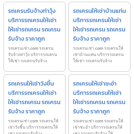
รถเครนรับจ้างท่าวุ้ง
รถเครนให้เช่าบ้านแท่น
บริการรถเครนให้เช่า
บริการรถเครนให้เช่า
ให้เช่ารถเครน รถเครน
ให้เช่ารถเครน รถเครน
รับจ้าง ราคาถูก
รับจ้าง ราคาถูก
รถเครนเช่า.com รถเครน
รถเครนเช่า.com รถเครนให้
รับจ้างท่าวุ้ง บริการรถเครน
เช่าบ้านแท่น บริการรถเครน
ให้เช่า รถเครนรับจ้าง
ให้เช่า รถเครนรับจ้าง
รถเครนให้เช่าวังชิ้น
รถเครนให้เช่าชะอำ
บริการรถเครนให้เช่า
บริการรถเครนให้เช่า
ให้เช่ารถเครน รถเครน
ให้เช่ารถเครน รถเครน
รับจ้าง ราคาถูก
รับจ้าง ราคาถูก
รถเครนเช่า.com รถเครนให้
รถเครนเช่า.com รถเครนให้
เช่าวังชิ้น บริการรถเครนให้
เช่าชะอำ บริการรถเครนให้
เช่า รถเครนรับจ้าง
เช่า รถเครนรับจ้าง ให้