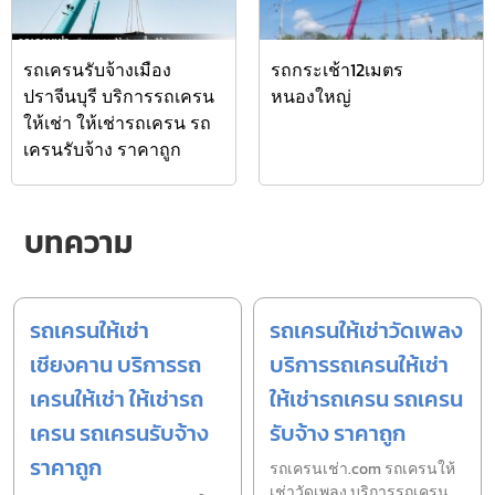
รถเครนรับจ้างเมือง
รถกระเช้า12เมตร
ปราจีนบุรี บริการรถเครน
หนองใหญ่
ให้เช่า ให้เช่ารถเครน รถ
เครนรับจ้าง ราคาถูก
บทความ
รถเครนให้เช่า
รถเครนให้เช่าวัดเพลง
เชียงคาน บริการรถ
บริการรถเครนให้เช่า
เครนให้เช่า ให้เช่ารถ
ให้เช่ารถเครน รถเครน
เครน รถเครนรับจ้าง
รับจ้าง ราคาถูก
ราคาถูก
รถเครนเช่า.com รถเครนให้
เช่าวัดเพลง บริการรถเครน