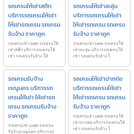
รถเครนให้เช่าสตึก
รถเครนให้เช่าละอุ่น
บริการรถเครนให้เช่า
บริการรถเครนให้เช่า
ให้เช่ารถเครน รถเครน
ให้เช่ารถเครน รถเครน
รับจ้าง ราคาถูก
รับจ้าง ราคาถูก
รถเครนเช่า.com รถเครนให้
รถเครนเช่า.com รถเครนให้
เช่าสตึก บริการรถเครนให้
เช่าละอุ่น บริการรถเครนให้
เช่า รถเครนรับจ้าง ให้
เช่า รถเครนรับจ้าง ใ
รถเครนรับจ้าง
รถเครนให้เช่าปากท่อ
เรณูนคร บริการรถ
บริการรถเครนให้เช่า
เครนให้เช่า ให้เช่ารถ
ให้เช่ารถเครน รถเครน
เครน รถเครนรับจ้าง
รับจ้าง ราคาถูก
ราคาถูก
รถเครนเช่า.com รถเครนให้
เช่าปากท่อ บริการรถเครนให้
รถเครนเช่า.com รถเครน
เช่า รถเครนรับจ้าง ใ
รับจ้างเรณูนคร บริการรถ