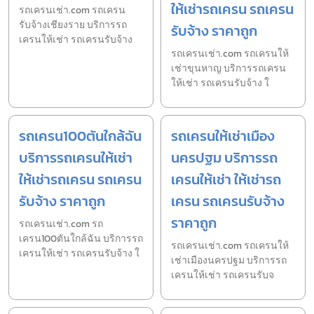
ให้เช่ารถเครน รถเครน
รถเครนเช่า.com รถเครน
รับจ้างเชียงราย บริการรถ
รับจ้าง ราคาถูก
เครนให้เช่า รถเครนรับจ้าง
รถเครนเช่า.com รถเครนให้
เช่าขุนหาญ บริการรถเครน
ให้เช่า รถเครนรับจ้าง ใ
รถเครน100ตันใกล้ฉัน
รถเครนให้เช่าเมือง
บริการรถเครนให้เช่า
นครปฐม บริการรถ
ให้เช่ารถเครน รถเครน
เครนให้เช่า ให้เช่ารถ
รับจ้าง ราคาถูก
เครน รถเครนรับจ้าง
ราคาถูก
รถเครนเช่า.com รถ
เครน100ตันใกล้ฉัน บริการรถ
รถเครนเช่า.com รถเครนให้
เครนให้เช่า รถเครนรับจ้าง ใ
เช่าเมืองนครปฐม บริการรถ
เครนให้เช่า รถเครนรับจ