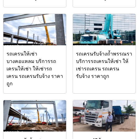
รถเครนให้เช่า
รถเครนรับจ้างถ้ำพรรณรา
บางคอแหลม บริการรถ
บริการรถเครนให้เช่า ให้
เครนให้เช่า ให้เช่ารถ
เช่ารถเครน รถเครน
เครน รถเครนรับจ้าง ราคา
รับจ้าง ราคาถูก
ถูก