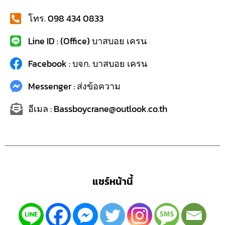
โทร. 098 434 0833
Line ID : (Office) บาสบอย เครน
Facebook : บจก. บาสบอย เครน
Messenger : ส่งข้อความ
อีเมล : Bassboycrane@outlook.co.th
แชร์หน้านี้