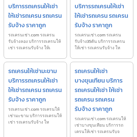
บริการรถเครนให้เช่า
บริการรถเครนให้เช่า
ให้เช่ารถเครน รถเครน
ให้เช่ารถเครน รถเครน
รับจ้าง ราคาถูก
รับจ้าง ราคาถูก
รถเครนเช่า.com รถเครน
รถเครนเช่า.com รถเครน
รับจ้างลอง บริการรถเครนให้
รับจ้าง35ตัน บริการรถเครน
เช่า รถเครนรับจ้าง ให้เ
ให้เช่า รถเครนรับจ้าง ให
รถเครนให้เช่ามะขาม
รถเครนให้เช่า
บริการรถเครนให้เช่า
บางขุนเทียน บริการ
ให้เช่ารถเครน รถเครน
รถเครนให้เช่า ให้เช่า
รับจ้าง ราคาถูก
รถเครน รถเครน
รับจ้าง ราคาถูก
รถเครนเช่า.com รถเครนให้
เช่ามะขาม บริการรถเครนให้
รถเครนเช่า.com รถเครนให้
เช่า รถเครนรับจ้าง ให
เช่าบางขุนเทียน บริการรถ
เครนให้เช่า รถเครนรับจ