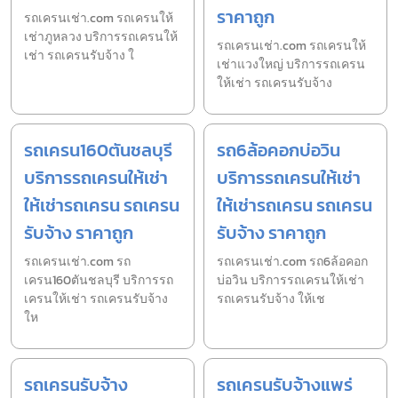
ราคาถูก
รถเครนเช่า.com รถเครนให้
เช่าภูหลวง บริการรถเครนให้
รถเครนเช่า.com รถเครนให้
เช่า รถเครนรับจ้าง ใ
เช่าแวงใหญ่ บริการรถเครน
ให้เช่า รถเครนรับจ้าง
รถเครน160ตันชลบุรี
รถ6ล้อคอกบ่อวิน
บริการรถเครนให้เช่า
บริการรถเครนให้เช่า
ให้เช่ารถเครน รถเครน
ให้เช่ารถเครน รถเครน
รับจ้าง ราคาถูก
รับจ้าง ราคาถูก
รถเครนเช่า.com รถ
รถเครนเช่า.com รถ6ล้อคอก
เครน160ตันชลบุรี บริการรถ
บ่อวิน บริการรถเครนให้เช่า
เครนให้เช่า รถเครนรับจ้าง
รถเครนรับจ้าง ให้เช
ให
รถเครนรับจ้าง
รถเครนรับจ้างแพร่