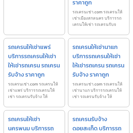
ราคาถูก
รถเครนเช่า.com รถเครนให้
เช่าเมืองสกลนคร บริการรถ
เครนให้เช่า รถเครนรับจ
รถเครนให้เช่าแพร่
รถเครนให้เช่านาแก
บริการรถเครนให้เช่า
บริการรถเครนให้เช่า
ให้เช่ารถเครน รถเครน
ให้เช่ารถเครน รถเครน
รับจ้าง ราคาถูก
รับจ้าง ราคาถูก
รถเครนเช่า.com รถเครนให้
รถเครนเช่า.com รถเครนให้
เช่าแพร่ บริการรถเครนให้
เช่านาแก บริการรถเครนให้
เช่า รถเครนรับจ้าง ให้
เช่า รถเครนรับจ้าง ให้
รถเครนให้เช่า
รถเครนรับจ้าง
นครพนม บริการรถ
ดอยสะเก็ด บริการรถ