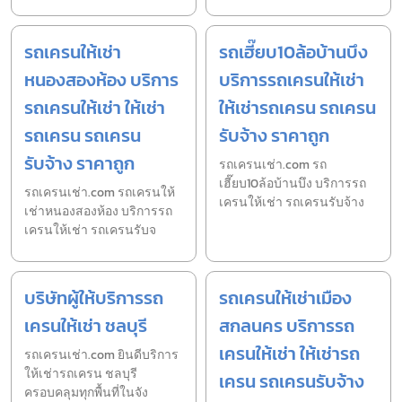
รถเครนให้เช่า
รถเฮี๊ยบ10ล้อบ้านบึง
หนองสองห้อง บริการ
บริการรถเครนให้เช่า
รถเครนให้เช่า ให้เช่า
ให้เช่ารถเครน รถเครน
รถเครน รถเครน
รับจ้าง ราคาถูก
รับจ้าง ราคาถูก
รถเครนเช่า.com รถ
เฮี๊ยบ10ล้อบ้านบึง บริการรถ
รถเครนเช่า.com รถเครนให้
เครนให้เช่า รถเครนรับจ้าง
เช่าหนองสองห้อง บริการรถ
เครนให้เช่า รถเครนรับจ
บริษัทผู้ให้บริการรถ
รถเครนให้เช่าเมือง
เครนให้เช่า ชลบุรี
สกลนคร บริการรถ
เครนให้เช่า ให้เช่ารถ
รถเครนเช่า.com ยินดีบริการ
ให้เช่ารถเครน ชลบุรี
เครน รถเครนรับจ้าง
ครอบคลุมทุกพื้นที่ในจัง