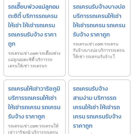
รถเฮี๊ยบพ่วงแม่ลูกอม
รถเครนรับจ้างบางบ่อ
ตะซิตี้ บริการรถเครน
บริการรถเครนให้เช่า
ให้เช่า ให้เช่ารถเครน
ให้เช่ารถเครน รถเครน
รถเครนรับจ้าง ราคา
รับจ้าง ราคาถูก
ถูก
รถเครนเช่า.com รถเครน
รับจ้างบางบ่อ บริการรถเครน
รถเครนเช่า.com รถเฮี๊ยบพ่วง
ให้เช่า รถเครนรับจ้าง ใ
แม่ลูกอมตะซิตี้ บริการรถ
เครนให้เช่า รถเครนร
รถเครนให้เช่าวาริชภูมิ
รถเครนรับจ้าง
บริการรถเครนให้เช่า
สามง่าม บริการรถ
ให้เช่ารถเครน รถเครน
เครนให้เช่า ให้เช่ารถ
รับจ้าง ราคาถูก
เครน รถเครนรับจ้าง
ราคาถูก
รถเครนเช่า.com รถเครนให้
เช่าวาริชภูมิ บริการรถเครน