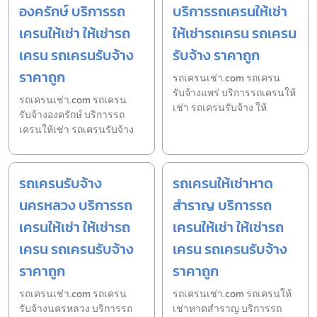
องครักษ์ บริการรถ
บริการรถเครนให้เช่า
เครนให้เช่า ให้เช่ารถ
ให้เช่ารถเครน รถเครน
เครน รถเครนรับจ้าง
รับจ้าง ราคาถูก
ราคาถูก
รถเครนเช่า.com รถเครน
รับจ้างแพร่ บริการรถเครนให้
รถเครนเช่า.com รถเครน
เช่า รถเครนรับจ้าง ให้
รับจ้างองครักษ์ บริการรถ
เครนให้เช่า รถเครนรับจ้าง
รถเครนรับจ้าง
รถเครนให้เช่าหาด
นครหลวง บริการรถ
สำราญ บริการรถ
เครนให้เช่า ให้เช่ารถ
เครนให้เช่า ให้เช่ารถ
เครน รถเครนรับจ้าง
เครน รถเครนรับจ้าง
ราคาถูก
ราคาถูก
รถเครนเช่า.com รถเครน
รถเครนเช่า.com รถเครนให้
รับจ้างนครหลวง บริการรถ
เช่าหาดสำราญ บริการรถ