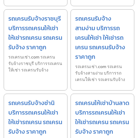
รถเครนรับจ้างราชบุรี
รถเครนรับจ้าง
บริการรถเครนให้เช่า
สามง่าม บริการรถ
ให้เช่ารถเครน รถเครน
เครนให้เช่า ให้เช่ารถ
รับจ้าง ราคาถูก
เครน รถเครนรับจ้าง
ราคาถูก
รถเครนเช่า.com รถเครน
รับจ้างราชบุรี บริการรถเครน
รถเครนเช่า.com รถเครน
ให้เช่า รถเครนรับจ้าง
รับจ้างสามง่าม บริการรถ
เครนให้เช่า รถเครนรับจ้าง
รถเครนรับจ้างชำนิ
รถเครนให้เช่าบ้านลาด
บริการรถเครนให้เช่า
บริการรถเครนให้เช่า
ให้เช่ารถเครน รถเครน
ให้เช่ารถเครน รถเครน
รับจ้าง ราคาถูก
รับจ้าง ราคาถูก