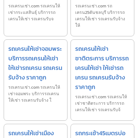
รถเครนเช่า.com รถเครนให้
รถเครนเช่า.com รถ
เช่ากระแสสินธุ์ บริการรถ
เครน25ตันชลบุรี บริการรถ
เครนให้เช่า รถเครนรับจ
เครนให้เช่า รถเครนรับจ้าง
ให้
รถเครนให้เช่าจอมพระ
รถเครนให้เช่า
บริการรถเครนให้เช่า
ชาติตระการ บริการรถ
ให้เช่ารถเครน รถเครน
เครนให้เช่า ให้เช่ารถ
รับจ้าง ราคาถูก
เครน รถเครนรับจ้าง
ราคาถูก
รถเครนเช่า.com รถเครนให้
เช่าจอมพระ บริการรถเครน
รถเครนเช่า.com รถเครนให้
ให้เช่า รถเครนรับจ้าง ใ
เช่าชาติตระการ บริการรถ
เครนให้เช่า รถเครนรับจ้
รถเครนให้เช่าเมือง
รถกระเช้า45เมตรบ่อ