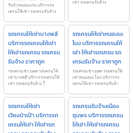
เช่า รถเครนรับจ้าง
รับจ้างขอนแก่น บริการรถ
เครนให้เช่า รถเครนรับจ้าง
รถเครนให้เช่าบางพลี
รถเครนให้เช่าหนองมะ
บริการรถเครนให้เช่า
โมง บริการรถเครนให้
ให้เช่ารถเครน รถเครน
เช่า ให้เช่ารถเครน รถ
รับจ้าง ราคาถูก
เครนรับจ้าง ราคาถูก
รถเครนเช่า.com รถเครนให้
รถเครนเช่า.com รถเครนให้
เช่าบางพลี บริการรถเครนให้
เช่าหนองมะโมง บริการรถ
เช่า รถเครนรับจ้าง ใ
เครนให้เช่า รถเครนรับจ้า
รถเครนให้เช่า
รถเครนรับจ้างเมือง
เวียงป่าเป้า บริการรถ
ชุมพร บริการรถเครน
เครนให้เช่า ให้เช่ารถ
ให้เช่า ให้เช่ารถเครน