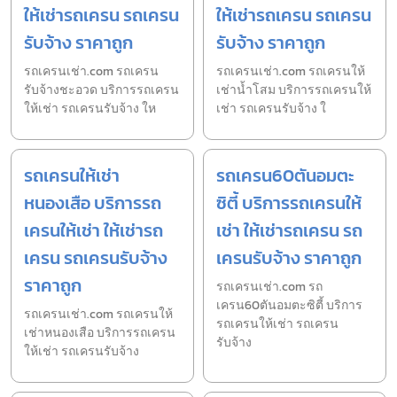
ให้เช่ารถเครน รถเครน
ให้เช่ารถเครน รถเครน
รับจ้าง ราคาถูก
รับจ้าง ราคาถูก
รถเครนเช่า.com รถเครน
รถเครนเช่า.com รถเครนให้
รับจ้างชะอวด บริการรถเครน
เช่าน้ำโสม บริการรถเครนให้
ให้เช่า รถเครนรับจ้าง ให
เช่า รถเครนรับจ้าง ใ
รถเครนให้เช่า
รถเครน60ตันอมตะ
หนองเสือ บริการรถ
ซิตี้ บริการรถเครนให้
เครนให้เช่า ให้เช่ารถ
เช่า ให้เช่ารถเครน รถ
เครน รถเครนรับจ้าง
เครนรับจ้าง ราคาถูก
ราคาถูก
รถเครนเช่า.com รถ
เครน60ตันอมตะซิตี้ บริการ
รถเครนเช่า.com รถเครนให้
รถเครนให้เช่า รถเครน
เช่าหนองเสือ บริการรถเครน
รับจ้าง
ให้เช่า รถเครนรับจ้าง