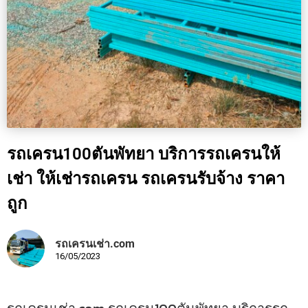
รถเครน100ตันพัทยา บริการรถเครนให้
เช่า ให้เช่ารถเครน รถเครนรับจ้าง ราคา
ถูก
รถเครนเช่า.com
16/05/2023