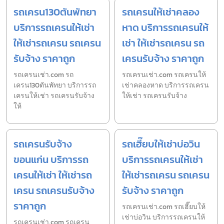
รถเครน130ตันพัทยา
รถเครนให้เช่าคลอง
บริการรถเครนให้เช่า
หาด บริการรถเครนให้
ให้เช่ารถเครน รถเครน
เช่า ให้เช่ารถเครน รถ
รับจ้าง ราคาถูก
เครนรับจ้าง ราคาถูก
รถเครนเช่า.com รถ
รถเครนเช่า.com รถเครนให้
เครน130ตันพัทยา บริการรถ
เช่าคลองหาด บริการรถเครน
เครนให้เช่า รถเครนรับจ้าง
ให้เช่า รถเครนรับจ้าง
ให้
รถเครนรับจ้าง
รถเฮี๊ยบให้เช่าบ่อวิน
ขอนแก่น บริการรถ
บริการรถเครนให้เช่า
เครนให้เช่า ให้เช่ารถ
ให้เช่ารถเครน รถเครน
เครน รถเครนรับจ้าง
รับจ้าง ราคาถูก
ราคาถูก
รถเครนเช่า.com รถเฮี๊ยบให้
เช่าบ่อวิน บริการรถเครนให้
รถเครนเช่า.com รถเครน