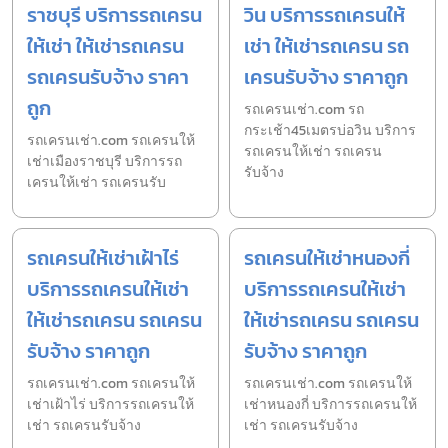
ราชบุรี บริการรถเครน
วิน บริการรถเครนให้
ให้เช่า ให้เช่ารถเครน
เช่า ให้เช่ารถเครน รถ
รถเครนรับจ้าง ราคา
เครนรับจ้าง ราคาถูก
ถูก
รถเครนเช่า.com รถ
กระเช้า45เมตรบ่อวิน บริการ
รถเครนเช่า.com รถเครนให้
รถเครนให้เช่า รถเครน
เช่าเมืองราชบุรี บริการรถ
รับจ้าง
เครนให้เช่า รถเครนรับ
รถเครนให้เช่าเฝ้าไร่
รถเครนให้เช่าหนองกี่
บริการรถเครนให้เช่า
บริการรถเครนให้เช่า
ให้เช่ารถเครน รถเครน
ให้เช่ารถเครน รถเครน
รับจ้าง ราคาถูก
รับจ้าง ราคาถูก
รถเครนเช่า.com รถเครนให้
รถเครนเช่า.com รถเครนให้
เช่าเฝ้าไร่ บริการรถเครนให้
เช่าหนองกี่ บริการรถเครนให้
เช่า รถเครนรับจ้าง
เช่า รถเครนรับจ้าง