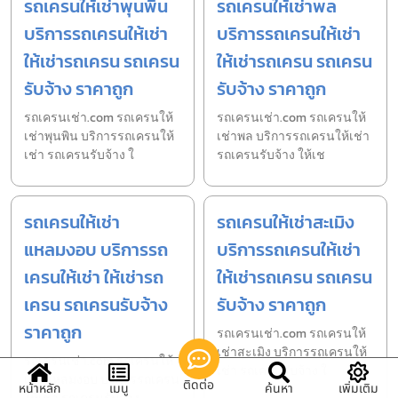
รถเครนให้เช่าพุนพิน
รถเครนให้เช่าพล
บริการรถเครนให้เช่า
บริการรถเครนให้เช่า
ให้เช่ารถเครน รถเครน
ให้เช่ารถเครน รถเครน
รับจ้าง ราคาถูก
รับจ้าง ราคาถูก
รถเครนเช่า.com รถเครนให้
รถเครนเช่า.com รถเครนให้
เช่าพุนพิน บริการรถเครนให้
เช่าพล บริการรถเครนให้เช่า
เช่า รถเครนรับจ้าง ใ
รถเครนรับจ้าง ให้เช
รถเครนให้เช่า
รถเครนให้เช่าสะเมิง
แหลมงอบ บริการรถ
บริการรถเครนให้เช่า
เครนให้เช่า ให้เช่ารถ
ให้เช่ารถเครน รถเครน
เครน รถเครนรับจ้าง
รับจ้าง ราคาถูก
ราคาถูก
รถเครนเช่า.com รถเครนให้
เช่าสะเมิง บริการรถเครนให้
รถเครนเช่า.com รถเครนให้
เช่า รถเครนรับจ้าง ใ
เช่าแหลมงอบ บริการรถเครน
ติดต่อ
หน้าหลัก
เมนู
ค้นหา
เพิ่มเติม