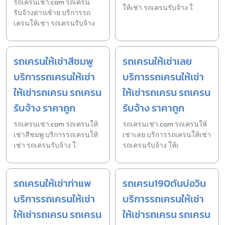
รถเครนเช่า.com รถเครน
ให้เช่า รถเครนรับจ้าง ใ
รับจ้างด่านซ้าย บริการรถ
เครนให้เช่า รถเครนรับจ้าง
รถเครนให้เช่าสีชมพู
รถเครนให้เช่าเลย
บริการรถเครนให้เช่า
บริการรถเครนให้เช่า
ให้เช่ารถเครน รถเครน
ให้เช่ารถเครน รถเครน
รับจ้าง ราคาถูก
รับจ้าง ราคาถูก
รถเครนเช่า.com รถเครนให้
รถเครนเช่า.com รถเครนให้
เช่าสีชมพู บริการรถเครนให้
เช่าเลย บริการรถเครนให้เช่า
เช่า รถเครนรับจ้าง ใ
รถเครนรับจ้าง ให้เ
รถเครนให้เช่าท่าแพ
รถเครน190ตันบ่อวิน
บริการรถเครนให้เช่า
บริการรถเครนให้เช่า
ให้เช่ารถเครน รถเครน
ให้เช่ารถเครน รถเครน