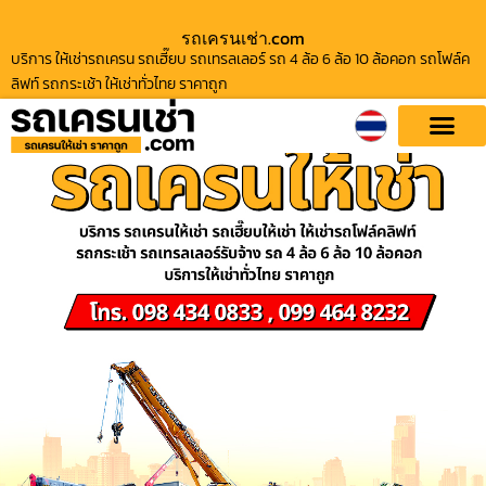
รถเครนเช่า.com
บริการ ให้เช่ารถเครน รถเฮี๊ยบ รถเทรลเลอร์ รถ 4 ล้อ 6 ล้อ 10 ล้อคอก รถโฟล์ค
ลิฟท์ รถกระเช้า ให้เช่าทั่วไทย ราคาถูก